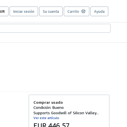
UR
Iniciar sesión
Su cuenta
Carrito
Ayuda
referencias
e
ompra
el
itio.
Comprar usado
Condición: Bueno
Supports Goodwill of Silicon Valley...
Ver este artículo
EUR 446,57