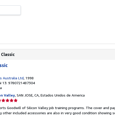
 Classic
ssic
 Australia Ltd
, 1998
N 13: 9780721487304
a
on Valley
, SAN JOSE, CA, Estados Unidos de America
lificación
el
rts Goodwill of Silicon Valley job training programs. The cover and pa
endedor:
ny other included accessories are also in very good condition showing 