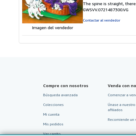
5
The spine is straight, ther
d
GWSVV.0721487300.VG
5
e
Contactar al vendedor
Imagen del vendedor
Compre con nosotros
Venda con no
Búsqueda avanzada
Comenzar a ven
Colecciones
Únase a nuestro
afiliados
Mi cuenta
Recomiende un 
Mis pedidos
Ver carrito