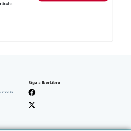
rtículo:
Siga a IberLibro
 y guías