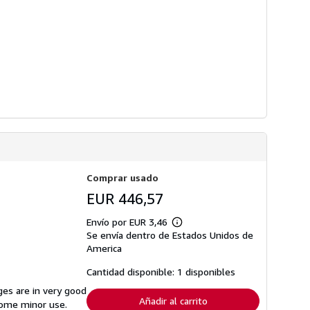
Comprar usado
EUR 446,57
Envío por EUR 3,46
Más
Se envía dentro de Estados Unidos de
información
sobre
America
las
tarifas
Cantidad disponible: 1 disponibles
de
envío
ges are in very good
Añadir al carrito
some minor use.