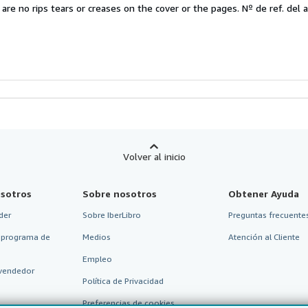
e are no rips tears or creases on the cover or the pages.
Nº de ref. del a
e
strellas
Volver al inicio
sotros
Sobre nosotros
Obtener Ayuda
der
Sobre IberLibro
Preguntas frecuentes
 programa de
Medios
Atención al Cliente
Empleo
vendedor
Política de Privacidad
Preferencias de cookies