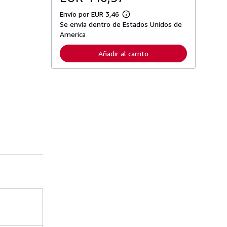
Envío por EUR 3,46
M
Se envía dentro de Estados Unidos de
á
s
America
i
n
Añadir al carrito
f
o
r
m
a
c
i
ó
n
s
o
b
r
e
l
a
s
t
a
r
i
f
a