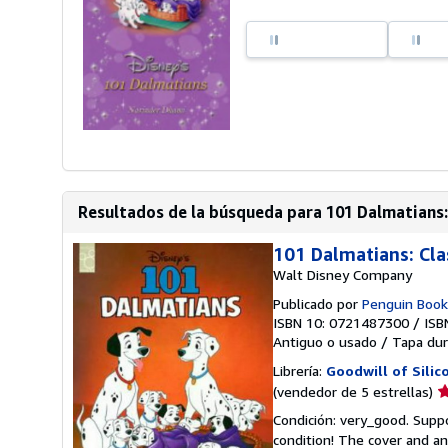
Resultados de la búsqueda para 101 Dalmatians:
101 Dalmatians: Cla
Walt Disney Company
Publicado por
Penguin Books
ISBN 10: 0721487300
/
ISB
Antiguo o usado
/
Tapa dur
Librería:
Goodwill of Silic
Ca
(vendedor de 5 estrellas)
d
Condición: very_good. Suppo
v
condition! The cover and a