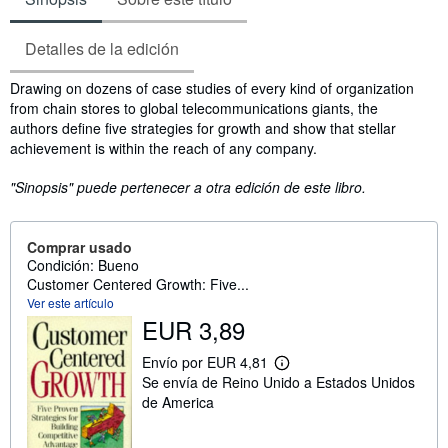
Detalles de la edición
Sinopsis
Drawing on dozens of case studies of every kind of organization
from chain stores to global telecommunications giants, the
authors define five strategies for growth and show that stellar
achievement is within the reach of any company.
"Sinopsis" puede pertenecer a otra edición de este libro.
Comprar usado
Condición: Bueno
Customer Centered Growth: Five...
Ver este artículo
EUR 3,89
Envío por EUR 4,81
M
Se envía de Reino Unido a Estados Unidos
á
s
de America
i
n
f