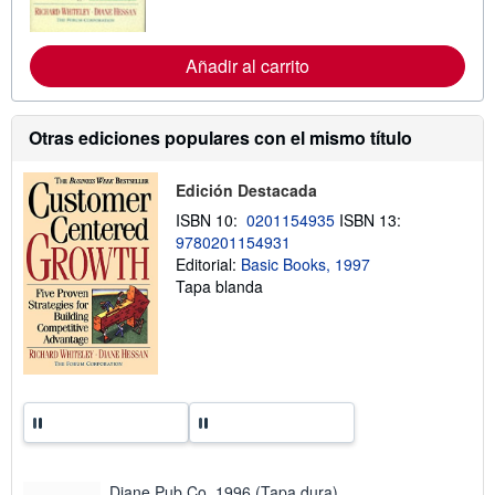
o
r
m
Añadir al carrito
a
c
i
ó
n
Otras ediciones populares con el mismo título
s
o
b
Edición Destacada
r
e
ISBN 10:
0201154935
ISBN 13:
l
9780201154931
a
Editorial:
Basic Books, 1997
s
t
Tapa blanda
a
r
i
f
a
s
d
e
e
n
v
í
Diane Pub Co, 1996 (Tapa dura)
o