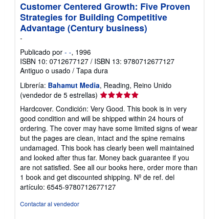
Customer Centered Growth: Five Proven
Strategies for Building Competitive
Advantage (Century business)
-
Publicado por
- -
, 1996
ISBN 10: 0712677127
/
ISBN 13: 9780712677127
Antiguo o usado
/
Tapa dura
Librería:
Bahamut Media
, Reading, Reino Unido
Calificación
(vendedor de 5 estrellas)
del
Hardcover. Condición: Very Good. This book is in very
vendedor:
good condition and will be shipped within 24 hours of
5
ordering. The cover may have some limited signs of wear
de
but the pages are clean, intact and the spine remains
5
undamaged. This book has clearly been well maintained
estrellas
and looked after thus far. Money back guarantee if you
are not satisfied. See all our books here, order more than
1 book and get discounted shipping.
Nº de ref. del
artículo: 6545-9780712677127
Contactar al vendedor