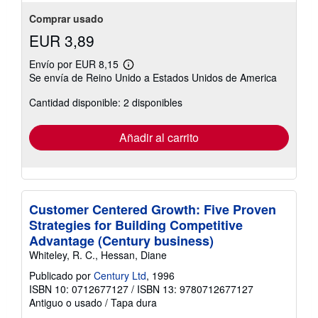
Comprar usado
EUR 3,89
Envío por EUR 8,15
Más
Se envía de Reino Unido a Estados Unidos de America
información
sobre
Cantidad disponible: 2 disponibles
las
tarifas
de
envío
Añadir al carrito
Customer Centered Growth: Five Proven
Strategies for Building Competitive
Advantage (Century business)
Whiteley, R. C., Hessan, Diane
Publicado por
Century Ltd
, 1996
ISBN 10: 0712677127
/
ISBN 13: 9780712677127
Antiguo o usado
/
Tapa dura