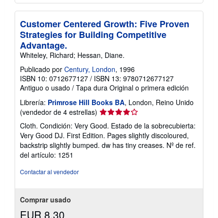
Customer Centered Growth: Five Proven
Strategies for Building Competitive
Advantage.
Whiteley, Richard; Hessan, Diane.
Publicado por
Century, London
, 1996
ISBN 10: 0712677127
/
ISBN 13: 9780712677127
Antiguo o usado
/
Tapa dura
Original o primera edición
Librería:
Primrose Hill Books BA
, London, Reino Unido
Calificación
(vendedor de 4 estrellas)
del
Cloth. Condición: Very Good. Estado de la sobrecubierta:
vendedor:
Very Good DJ. First Edition. Pages slightly discoloured,
4
backstrip slightly bumped. dw has tiny creases.
Nº de ref.
de
del artículo: 1251
5
estrellas
Contactar al vendedor
Comprar usado
EUR 8,30