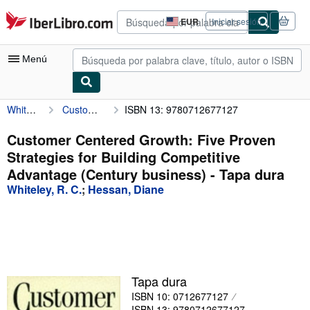
Pasar al contenido principal
IberLibro.com
EUR
Iniciar sesión
Preferencias
de
compra
Menú
del
sitio.
Whiteley, R. C.
Customer Centered Growth: Five Proven Strategies for Building Competitive Advantage (Century business)
ISBN 13: 9780712677127
Mi cuenta
Consultar mis pedidos
Customer Centered Growth: Five Proven
Strategies for Building Competitive
Búsqueda avanzada
Advantage (Century business) - Tapa dura
Colecciones
Whiteley, R. C.
;
Hessan, Diane
Libros antiguos
Arte y coleccionismo
Vendedores
Tapa dura
Comenzar a vender
ISBN 10: 0712677127
Ayuda
ISBN 13: 9780712677127