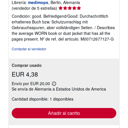
Librería:
medimops
, Berlin, Alemania
Calificación
(vendedor de 5 estrellas)
del
Condición: good. Befriedigend/Good: Durchschnittlich
vendedor:
erhaltenes Buch bzw. Schutzumschlag mit
5
Gebrauchsspuren, aber vollständigen Seiten. / Describes
de
the average WORN book or dust jacket that has all the
5
pages present.
Nº de ref. del artículo: M00712677127-G
estrellas
Contactar al vendedor
Comprar usado
EUR 4,38
Envío por EUR 20,00
Más
Se envía de Alemania a Estados Unidos de America
información
sobre
Cantidad disponible: 1 disponibles
las
tarifas
de
envío
Añadir al carrito