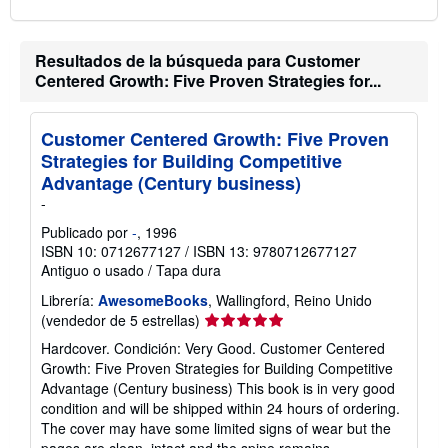
Resultados de la búsqueda para Customer
Centered Growth: Five Proven Strategies for...
Customer Centered Growth: Five Proven
Strategies for Building Competitive
Advantage (Century business)
-
Publicado por
-
, 1996
ISBN 10: 0712677127
/
ISBN 13: 9780712677127
Antiguo o usado
/
Tapa dura
Librería:
AwesomeBooks
, Wallingford, Reino Unido
Calificación
(vendedor de 5 estrellas)
del
Hardcover. Condición: Very Good. Customer Centered
vendedor:
Growth: Five Proven Strategies for Building Competitive
5
Advantage (Century business) This book is in very good
de
condition and will be shipped within 24 hours of ordering.
5
The cover may have some limited signs of wear but the
estrellas