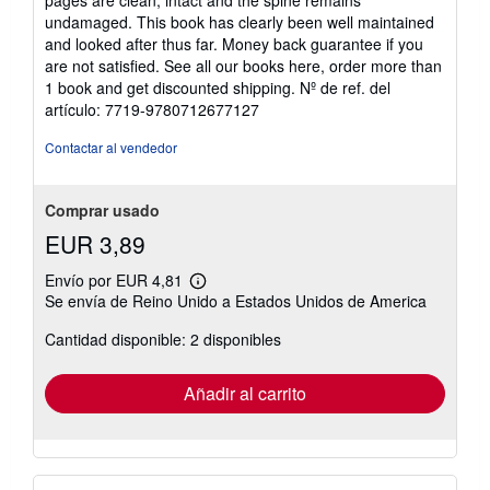
pages are clean, intact and the spine remains
undamaged. This book has clearly been well maintained
and looked after thus far. Money back guarantee if you
are not satisfied. See all our books here, order more than
1 book and get discounted shipping.
Nº de ref. del
artículo: 7719-9780712677127
Contactar al vendedor
Comprar usado
EUR 3,89
Envío por EUR 4,81
Más
Se envía de Reino Unido a Estados Unidos de America
información
sobre
Cantidad disponible: 2 disponibles
las
tarifas
de
envío
Añadir al carrito