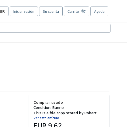
UR
Iniciar sesión
Su cuenta
Carrito
Ayuda
referencias
e
ompra
el
itio.
Comprar usado
Condición: Bueno
This is a file copy stored by Robert...
Ver este artículo
EUR 9,62