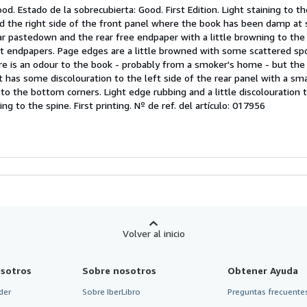
el
ood. Estado de la sobrecubierta: Good. First Edition. Light staining to th
endedor:
nd the right side of the front panel where the book has been damp a
ear pastedown and the rear free endpaper with a little browning to the
e
nt endpapers. Page edges are a little browned with some scattered sp
e is an odour to the book - probably from a smoker's home - but the
strellas
has some discolouration to the left side of the rear panel with a sma
 to the bottom corners. Light edge rubbing and a little discolouration 
g to the spine. First printing.
Nº de ref. del artículo: 017956
Volver al inicio
sotros
Sobre nosotros
Obtener Ayuda
der
Sobre IberLibro
Preguntas frecuentes