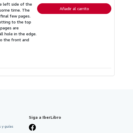
envío
e left side of the
Añadir al carrito
t some time. The
 final few pages.
otting to the top
 pages are
ll hole in the edge.
to the front and
Siga a IberLibro
 y guías