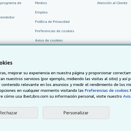
 programa de
Medios
Atención al Cliente
Empleo
vendedor
Política de Privacidad
Preferencias de cookies
Aviso de cookies
Accesibilidad
okies
as, mejorar su experiencia en nuestra página y proporcionar correcta
n nuestros servicios (por ejemplo, midiendo las visitas al sitio) y así 
 contenido relevante en los anuncios y medir el rendimiento de los mi
opciones en cualquier momento visitando las
Preferencias de cookies
e cómo usa IberLibro.com su información personal, visite nuestro
Avis
AbeBooks.de
AbeBooks.fr
AbeBooks.it
AbeBooks Aus/
BookFinder.com
Personalizar
Rechazar
Encuentre cualquier libro al mejor precio
eb, usted confirma que ha leído, entendido y acepta
los términos y condiciones g