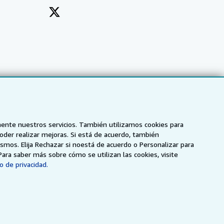
mente nuestros servicios. También utilizamos cookies para
poder realizar mejoras. Si está de acuerdo, también
smos. Elija Rechazar si noestá de acuerdo o Personalizar para
Para saber más sobre cómo se utilizan las cookies, visite
o de privacidad.
NZ
AbeBooks.ca
ZVAB.com
enerales de utilización
.