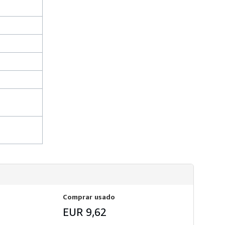
s
d
e
e
n
v
í
o
Comprar usado
EUR 9,62