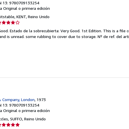
N 13: 9780709133254
a
Original o primera edición
itstable, KENT, Reino Unido
lificación
el
ood. Estado de la sobrecubierta: Very Good. 1st Edition. This is a file 
endedor:
 and is unread. some rubbing to cover due to storage.
Nº de ref. del art
e
strellas
& Company, London
, 1973
N 13: 9780709133254
a
Original o primera edición
ccles, SUFFO, Reino Unido
lificación