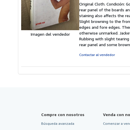
d
Original Cloth. Condición: G
v
rear panel of the boards a
5
staining also affects the r
d
Slight browning to the fro
5
edges and fore edges. Ther
e
otherwise unmarked. Jacket 
Imagen del vendedor
Rubbing with slight tearing
rear panel and some brownin
Contactar al vendedor
Compre con nosotros
Venda con no
Búsqueda avanzada
Comenzar a ven