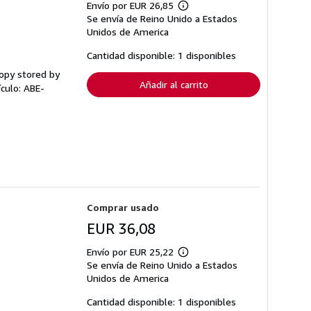
Envío por EUR 26,85
Más
Se envía de Reino Unido a Estados
información
sobre
Unidos de America
las
tarifas
Cantidad disponible: 1 disponibles
de
envío
copy stored by
Añadir al carrito
ículo: ABE-
Comprar usado
EUR 36,08
Envío por EUR 25,22
Más
Se envía de Reino Unido a Estados
información
sobre
Unidos de America
las
tarifas
Cantidad disponible: 1 disponibles
de