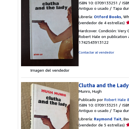
ISBN 10: 0709133251
/
ISB
Antiguo o usado
/
Tapa dur
Librería:
Otford Books
, Wh
Ca
(vendedor de 4 estrellas)
d
Hardcover. Condición: Very G
v
Robert Hale on publication
4
1742543913122
d
5
Contactar al vendedor
e
Imagen del vendedor
Clutha and the Lady
Munro, Hugh
Publicado por
Robert Hale 
ISBN 10: 0709133251
/
ISB
Antiguo o usado
/
Tapa dur
Librería:
Raymond Tait
, Be
Ca
(vendedor de 5 estrellas)