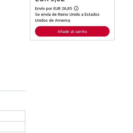
Envío por EUR 26,85
M
Se envía de Reino Unido a Estados
á
s
Unidos de America
i
n
Añadir al carrito
f
o
r
m
a
c
i
ó
n
s
o
b
r
e
l
a
s
t
a
r
i
f
a