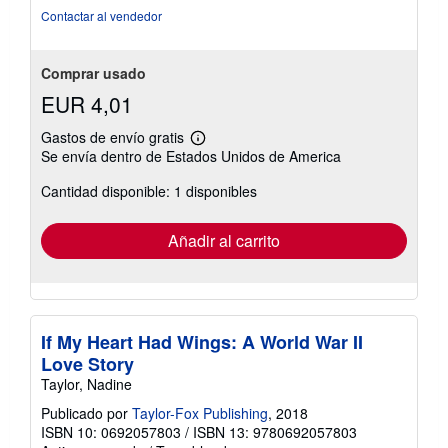
5
Contactar al vendedor
estrellas
Comprar usado
EUR 4,01
Gastos de envío gratis
Más
Se envía dentro de Estados Unidos de America
información
sobre
Cantidad disponible: 1 disponibles
las
tarifas
de
envío
Añadir al carrito
If My Heart Had Wings: A World War II
Love Story
Taylor, Nadine
Publicado por
Taylor-Fox Publishing
, 2018
ISBN 10: 0692057803
/
ISBN 13: 9780692057803