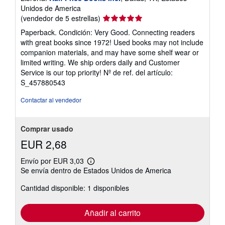
Unidos de America
Calificación
(vendedor de 5 estrellas)
del
Paperback. Condición: Very Good. Connecting readers
vendedor:
with great books since 1972! Used books may not include
5
companion materials, and may have some shelf wear or
de
limited writing. We ship orders daily and Customer
5
Service is our top priority!
Nº de ref. del artículo:
estrellas
S_457880543
Contactar al vendedor
Comprar usado
EUR 2,68
Envío por EUR 3,03
Más
Se envía dentro de Estados Unidos de America
información
sobre
Cantidad disponible: 1 disponibles
las
tarifas
de
envío
Añadir al carrito