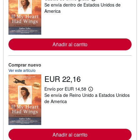
M
Se envía dentro de Estados Unidos de
á
s
America
i
n
f
o
r
m
a
Añadir al carrito
c
i
ó
n
Comprar nuevo
s
Ver este artículo
o
EUR 22,16
b
r
e
Envío por EUR 14,58
l
M
Se envía de Reino Unido a Estados Unidos
a
á
s
s
de America
t
i
a
n
r
f
i
o
f
r
a
m
s
a
Añadir al carrito
d
c