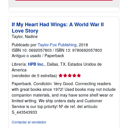
If My Heart Had Wings: A World War II
Love Story
Taylor, Nadine
Publicado por
Taylor-Fox Publishing
, 2018
ISBN 10: 0692057803
/
ISBN 13: 9780692057803
Antiguo o usado
/
Paperback
Librería:
HPB Inc.
, Dallas, TX, Estados Unidos de
America
Calificación
(vendedor de 5 estrellas)
del
Paperback. Condición: Very Good. Connecting readers
vendedor:
with great books since 1972! Used books may not include
5
companion materials, and may have some shelf wear or
de
limited writing. We ship orders daily and Customer
5
Service is our top priority!
Nº de ref. del artículo:
estrellas
S_443543933
Contactar al vendedor