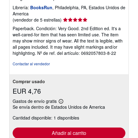
Librería:
BooksRun
, Philadelphia, PA, Estados Unidos de
America
Calificación
(vendedor de 5 estrellas)
del
Paperback. Condición: Very Good. 2nd Edition ed. It's a
vendedor:
well-cared-for item that has seen limited use. The item
5
may show minor signs of wear. All the text is legible, with
de
all pages included. It may have slight markings and/or
5
highlighting.
Nº de ref. del artículo: 0692057803-8-22
estrellas
Contactar al vendedor
Comprar usado
EUR 4,76
Gastos de envío gratis
Más
Se envía dentro de Estados Unidos de America
información
sobre
Cantidad disponible: 1 disponibles
las
tarifas
de
envío
Añadir al carrito