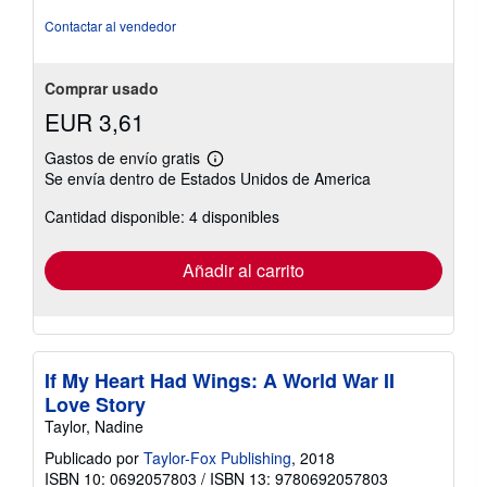
5
Contactar al vendedor
estrellas
Comprar usado
EUR 3,61
Gastos de envío gratis
Más
Se envía dentro de Estados Unidos de America
información
sobre
Cantidad disponible: 4 disponibles
las
tarifas
de
envío
Añadir al carrito
If My Heart Had Wings: A World War II
Love Story
Taylor, Nadine
Publicado por
Taylor-Fox Publishing
, 2018
ISBN 10: 0692057803
/
ISBN 13: 9780692057803