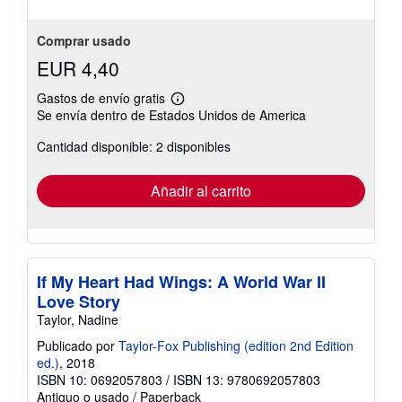
Comprar usado
EUR 4,40
Gastos de envío gratis
Más
Se envía dentro de Estados Unidos de America
información
sobre
Cantidad disponible: 2 disponibles
las
tarifas
de
envío
Añadir al carrito
If My Heart Had Wings: A World War II
Love Story
Taylor, Nadine
Publicado por
Taylor-Fox Publishing (edition 2nd Edition
ed.)
, 2018
ISBN 10: 0692057803
/
ISBN 13: 9780692057803
Antiguo o usado
/
Paperback