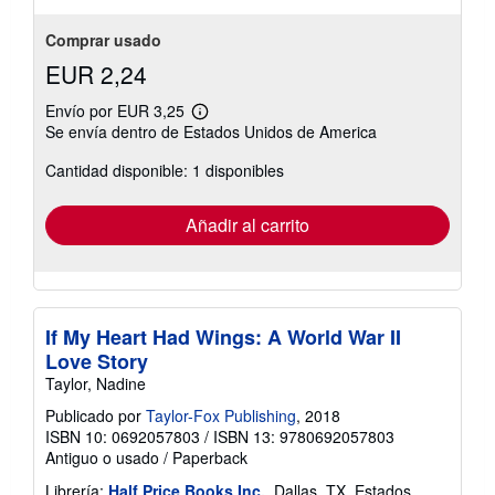
Comprar usado
EUR 2,24
Envío por EUR 3,25
Más
Se envía dentro de Estados Unidos de America
información
sobre
Cantidad disponible: 1 disponibles
las
tarifas
de
envío
Añadir al carrito
If My Heart Had Wings: A World War II
Love Story
Taylor, Nadine
Publicado por
Taylor-Fox Publishing
, 2018
ISBN 10: 0692057803
/
ISBN 13: 9780692057803
Antiguo o usado
/
Paperback
Librería:
Half Price Books Inc.
, Dallas, TX, Estados