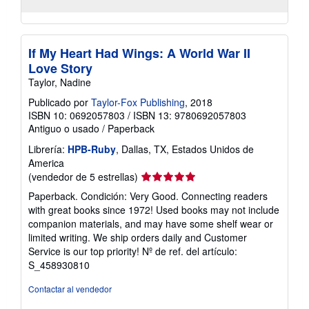
If My Heart Had Wings: A World War II
Love Story
Taylor, Nadine
Publicado por
Taylor-Fox Publishing
, 2018
ISBN 10: 0692057803
/
ISBN 13: 9780692057803
Antiguo o usado
/
Paperback
Librería:
HPB-Ruby
, Dallas, TX, Estados Unidos de
America
Calificación
(vendedor de 5 estrellas)
del
Paperback. Condición: Very Good. Connecting readers
vendedor:
with great books since 1972! Used books may not include
5
companion materials, and may have some shelf wear or
de
limited writing. We ship orders daily and Customer
5
Service is our top priority!
Nº de ref. del artículo:
estrellas
S_458930810
Contactar al vendedor