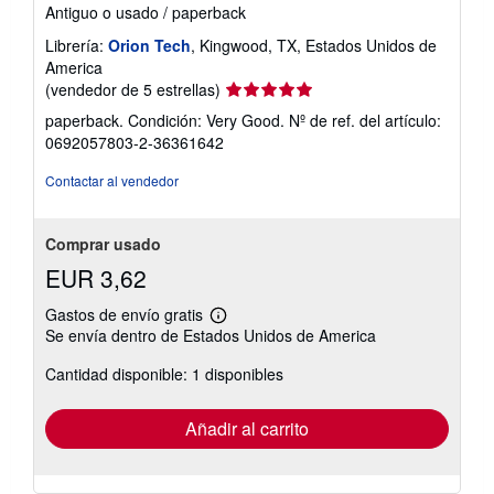
Antiguo o usado
/
paperback
Librería:
Orion Tech
, Kingwood, TX, Estados Unidos de
America
Calificación
(vendedor de 5 estrellas)
del
paperback. Condición: Very Good.
Nº de ref. del artículo:
vendedor:
0692057803-2-36361642
5
de
Contactar al vendedor
5
estrellas
Comprar usado
EUR 3,62
Gastos de envío gratis
Más
Se envía dentro de Estados Unidos de America
información
sobre
Cantidad disponible: 1 disponibles
las
tarifas
de
envío
Añadir al carrito