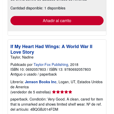
sobre
Cantidad disponible: 1 disponibles
las
tarifas
de
envío
Añadir al carrito
If My Heart Had Wings: A World War II
Love Story
Taylor, Nadine
Publicado por
Taylor-Fox Publishing
, 2018
ISBN 10: 0692057803
/
ISBN 13: 9780692057803
Antiguo o usado
/
paperback
Librería:
Jenson Books Inc
, Logan, UT, Estados Unidos
de America
Calificación
(vendedor de 5 estrellas)
del
paperback. Condición: Very Good. A clean, cared for item
vendedor:
that is unmarked and shows limited shelf wear.
Nº de ref.
5
del artículo: 4BQGBJ014FDM
de