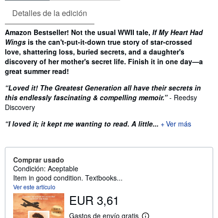
Detalles de la edición
Sinopsis
Amazon Bestseller! Not the usual WWII tale,
If My Heart Had
Wings
is the can't-put-it-down true story of star-crossed
love, shattering loss, buried secrets, and a daughter's
discovery of her mother's secret life. Finish it in one day—a
great summer read!
“Loved it! The Greatest Generation all have their secrets in
this endlessly fascinating & compelling memoir.”
- Reedsy
Discovery
“I loved it; it kept me wanting to read. A little...
Ver más
Comprar usado
Condición: Aceptable
Item in good condition. Textbooks...
Ver este artículo
EUR 3,61
Gastos de envío gratis