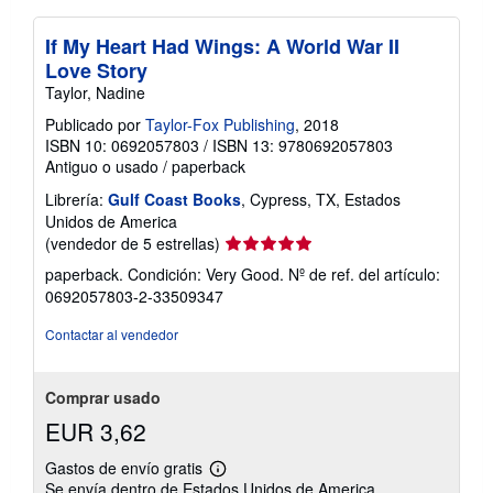
If My Heart Had Wings: A World War II
Love Story
Taylor, Nadine
Publicado por
Taylor-Fox Publishing
, 2018
ISBN 10: 0692057803
/
ISBN 13: 9780692057803
Antiguo o usado
/
paperback
Librería:
Gulf Coast Books
, Cypress, TX, Estados
Unidos de America
Calificación
(vendedor de 5 estrellas)
del
paperback. Condición: Very Good.
Nº de ref. del artículo:
vendedor:
0692057803-2-33509347
5
de
Contactar al vendedor
5
estrellas
Comprar usado
EUR 3,62
Gastos de envío gratis
Más
Se envía dentro de Estados Unidos de America
información