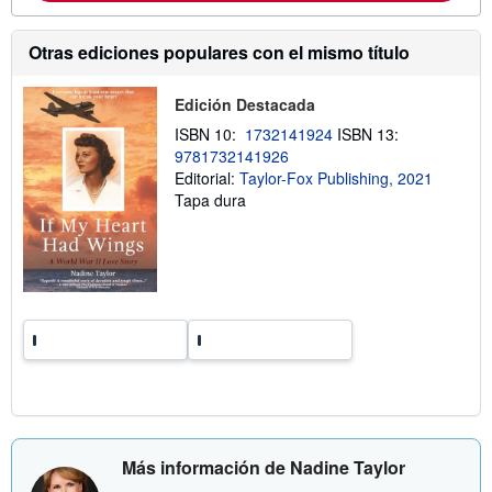
e
i
e
ó
n
n
Otras ediciones populares con el mismo título
v
s
í
o
o
b
Edición Destacada
r
e
ISBN 10:
1732141924
ISBN 13:
l
9781732141926
a
s
Editorial:
Taylor-Fox Publishing, 2021
t
Tapa dura
a
r
i
f
a
s
d
e
e
n
v
í
o
Más información de Nadine Taylor