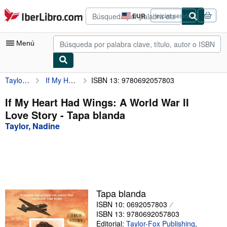
Pasar al contenido principal
IberLibro.com
EUR
Iniciar sesión
Preferencias
de
compra
Menú
del
sitio.
Taylor, Nadine
If My Heart Had Wings: A World War II Love Story
ISBN 13: 9780692057803
Mi cuenta
Consultar mis pedidos
If My Heart Had Wings: A World War II
Love Story - Tapa blanda
Búsqueda avanzada
Taylor, Nadine
Colecciones
Libros antiguos
Arte y coleccionismo
Vendedores
Tapa blanda
ISBN 10: 0692057803
Comenzar a vender
ISBN 13: 9780692057803
Ayuda
Editorial:
Taylor-Fox Publishing
,