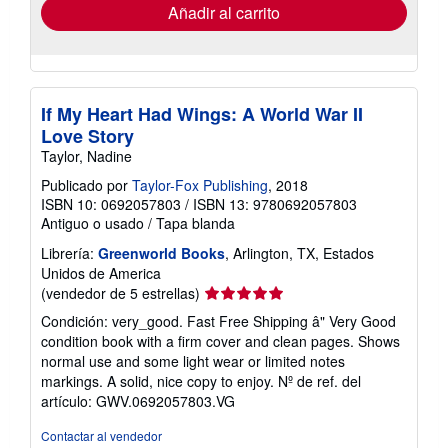
envío
Añadir al carrito
If My Heart Had Wings: A World War II
Love Story
Taylor, Nadine
Publicado por
Taylor-Fox Publishing
, 2018
ISBN 10: 0692057803
/
ISBN 13: 9780692057803
Antiguo o usado
/
Tapa blanda
Librería:
Greenworld Books
, Arlington, TX, Estados
Unidos de America
Calificación
(vendedor de 5 estrellas)
del
Condición: very_good. Fast Free Shipping â" Very Good
vendedor:
condition book with a firm cover and clean pages. Shows
5
normal use and some light wear or limited notes
de
markings. A solid, nice copy to enjoy.
Nº de ref. del
5
artículo: GWV.0692057803.VG
estrellas
Contactar al vendedor