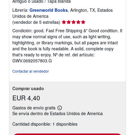
Antiguo o usado
/
Tapa blanda
Librería:
Greenworld Books
, Arlington, TX, Estados
Unidos de America
Calificación
(vendedor de 5 estrellas)
del
Condición: good. Fast Free Shipping â" Good condition. It
vendedor:
may show normal signs of use, such as light writing,
5
highlighting, or library markings, but all pages are intact
de
and the book is fully readable. A solid, complete copy
5
that's ready to enjoy.
Nº de ref. del artículo:
estrellas
GWV.0692057803.G
Contactar al vendedor
Comprar usado
EUR 4,40
Gastos de envío gratis
Más
Se envía dentro de Estados Unidos de America
información
sobre
Cantidad disponible: 1 disponibles
las
tarifas
de