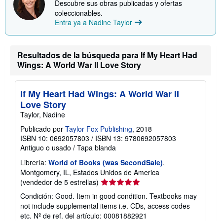
Descubre sus obras publicadas y ofertas
coleccionables.
Entra ya a Nadine Taylor
Resultados de la búsqueda para If My Heart Had
Wings: A World War II Love Story
If My Heart Had Wings: A World War II
Love Story
Taylor, Nadine
Publicado por
Taylor-Fox Publishing
, 2018
ISBN 10: 0692057803
/
ISBN 13: 9780692057803
Antiguo o usado
/
Tapa blanda
Librería:
World of Books (was SecondSale)
,
Montgomery, IL, Estados Unidos de America
Calificación
(vendedor de 5 estrellas)
del
Condición: Good. Item in good condition. Textbooks may
vendedor:
not include supplemental items i.e. CDs, access codes
5
etc.
Nº de ref. del artículo: 00081882921
de