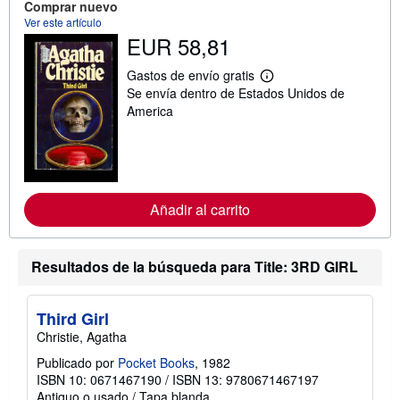
Comprar nuevo
s
o
Ver este artículo
b
EUR 58,81
r
e
Gastos de envío gratis
l
M
a
Se envía dentro de Estados Unidos de
á
s
s
America
t
i
a
n
r
f
i
o
f
r
a
m
s
a
Añadir al carrito
d
c
e
i
e
ó
n
n
v
Resultados de la búsqueda para Title: 3RD GIRL
s
í
o
o
b
r
Third Girl
e
Christie, Agatha
l
a
Publicado por
Pocket Books
, 1982
s
t
ISBN 10: 0671467190
/
ISBN 13: 9780671467197
a
Antiguo o usado
/
Tapa blanda