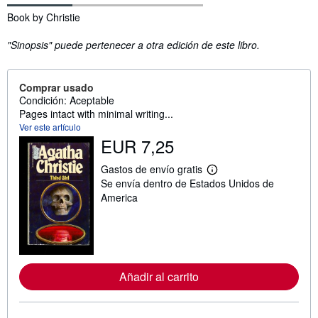
Sinopsis
Book by Christie
"Sinopsis" puede pertenecer a otra edición de este libro.
Comprar usado
Condición: Aceptable
Pages intact with minimal writing...
Ver este artículo
EUR 7,25
Gastos de envío gratis
M
Se envía dentro de Estados Unidos de
á
s
America
i
n
f
o
r
m
a
Añadir al carrito
c
i
ó
n