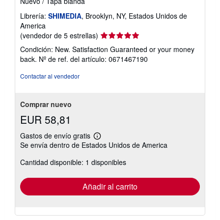
Nuevo
/
Tapa blanda
Librería:
SHIMEDIA
, Brooklyn, NY, Estados Unidos de
America
Calificación
(vendedor de 5 estrellas)
del
Condición: New. Satisfaction Guaranteed or your money
vendedor:
back.
Nº de ref. del artículo: 0671467190
5
de
Contactar al vendedor
5
estrellas
Comprar nuevo
EUR 58,81
Gastos de envío gratis
Más
Se envía dentro de Estados Unidos de America
información
sobre
Cantidad disponible: 1 disponibles
las
tarifas
de
envío
Añadir al carrito