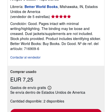
r
i
Librería:
Better World Books
, Mishawaka, IN, Estados
f
Unidos de America
a
Calificación
s
(vendedor de 5 estrellas)
d
del
Condición: Good. Pages intact with minimal
e
vendedor:
e
writing/highlighting. The binding may be loose and
5
n
creased. Dust jackets/supplements are not included.
v
de
Stock photo provided. Product includes identifying sticker.
í
5
o
Better World Books: Buy Books. Do Good.
Nº de ref. del
estrellas
artículo: 716909-6
Contactar al vendedor
Comprar usado
EUR 7,25
Gastos de envío gratis
Más
Se envía dentro de Estados Unidos de America
información
sobre
Cantidad disponible: 2 disponibles
las
tarifas
de
envío