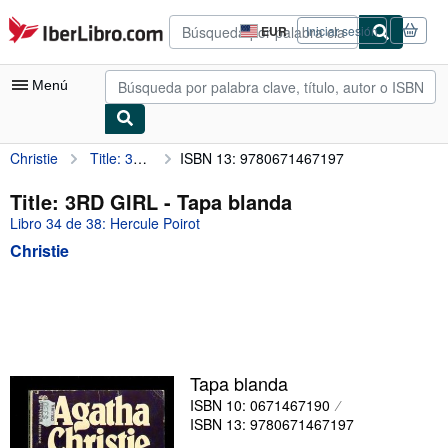
Pasar al contenido principal
IberLibro.com
EUR
Iniciar sesión
Preferencias
de
compra
Menú
del
sitio.
Christie
Title: 3RD GIRL
ISBN 13: 9780671467197
Mi cuenta
Consultar mis pedidos
Title: 3RD GIRL - Tapa blanda
Libro 34 de 38: Hercule Poirot
Búsqueda avanzada
Christie
Colecciones
Libros antiguos
Arte y coleccionismo
Vendedores
Tapa blanda
Comenzar a vender
ISBN 10: 0671467190
ISBN 13: 9780671467197
Ayuda