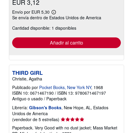
EUR 3,12
Envío por EUR 5,30
Más
Se envía dentro de Estados Unidos de America
información
sobre
Cantidad disponible: 1 disponibles
las
tarifas
de
envío
Añadir al carrito
THIRD GIRL
Christie, Agatha
Publicado por
Pocket Books, New York NY
, 1968
ISBN 10: 0671467190
/
ISBN 13: 9780671467197
Antiguo o usado
/
Paperback
Librería:
Gibson's Books
, New Hope, AL, Estados
Unidos de America
Calificación
(vendedor de 5 estrellas)
del
Paperback. Very Good with no dust jacket; Mass Market
vendedor: