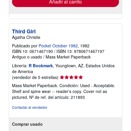
Añadir al carrito
Third Girl
Agatha Christie
Publicado por
Pocket October 1982
, 1982
ISBN 10: 0671467190
/
ISBN 13: 9780671467197
Antiguo o usado
/
Mass Market Paperback
Librería:
R Bookmark
, Youngtown, AZ, Estados Unidos
de America
Calificación
(vendedor de 5 estrellas)
del
Mass Market Paperback. Condición: Used - Acceptable.
vendedor:
Shelf and spine wear -- reader's copy. Cover not as
5
pictured.
Nº de ref. del artículo: 211893
de
5
Contactar al vendedor
estrellas
Comprar usado