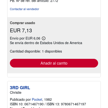
PB.
Nº de ref. del artículo: 2772
5
de
Contactar al vendedor
5
estrellas
Comprar usado
EUR 7,13
Envío por EUR 6,06
Más
Se envía dentro de Estados Unidos de America
información
sobre
Cantidad disponible: 1 disponibles
las
tarifas
de
envío
Añadir al carrito
3RD GIRL
Christie
Publicado por
Pocket
, 1982
ISBN 10: 0671467190
/
ISBN 13: 9780671467197