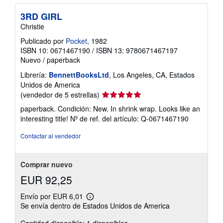
3RD GIRL
Christie
Publicado por
Pocket
, 1982
ISBN 10: 0671467190
/
ISBN 13: 9780671467197
Nuevo
/
paperback
Librería:
BennettBooksLtd
, Los Angeles, CA, Estados
Unidos de America
Calificación
(vendedor de 5 estrellas)
del
paperback. Condición: New. In shrink wrap. Looks like an
vendedor:
interesting title!
Nº de ref. del artículo: Q-0671467190
5
de
Contactar al vendedor
5
estrellas
Comprar nuevo
EUR 92,25
Envío por EUR 6,01
Más
Se envía dentro de Estados Unidos de America
información
sobre
Cantidad disponible: 1 disponibles
las