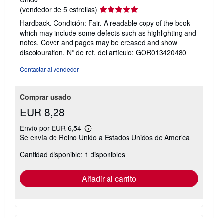
Calificación
(vendedor de 5 estrellas)
del
Hardback. Condición: Fair. A readable copy of the book
vendedor:
which may include some defects such as highlighting and
5
notes. Cover and pages may be creased and show
de
discolouration.
Nº de ref. del artículo: GOR013420480
5
estrellas
Contactar al vendedor
Comprar usado
EUR 8,28
Envío por EUR 6,54
Más
Se envía de Reino Unido a Estados Unidos de America
información
sobre
Cantidad disponible: 1 disponibles
las
tarifas
de
envío
Añadir al carrito