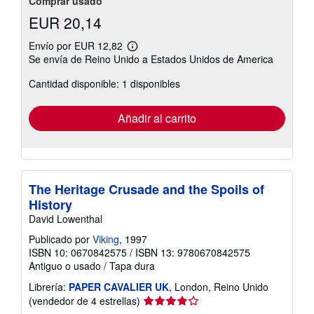
Comprar usado
EUR 20,14
Envío por EUR 12,82
Más
Se envía de Reino Unido a Estados Unidos de America
información
sobre
Cantidad disponible: 1 disponibles
las
tarifas
de
envío
Añadir al carrito
The Heritage Crusade and the Spoils of
History
David Lowenthal
Publicado por
Viking
, 1997
ISBN 10: 0670842575
/
ISBN 13: 9780670842575
Antiguo o usado
/
Tapa dura
Librería:
PAPER CAVALIER UK
, London, Reino Unido
Calificación
(vendedor de 4 estrellas)