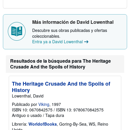
í
o
Más información de David Lowenthal
Descubre sus obras publicadas y ofertas
coleccionables.
Entra ya a David Lowenthal
Resultados de la búsqueda para The Heritage
Crusade And the Spoils of History
The Heritage Crusade And the Spoils of
History
Lowenthal, David
Publicado por
Viking
, 1997
ISBN 10: 0670842575
/
ISBN 13: 9780670842575
Antiguo o usado
/
Tapa dura
Librería:
WorldofBooks
, Goring-By-Sea, WS, Reino
Unido