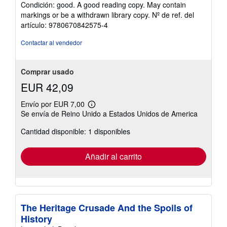
del
Condición: good. A good reading copy. May contain
vendedor:
markings or be a withdrawn library copy.
Nº de ref. del
4
artículo: 9780670842575-4
de
5
Contactar al vendedor
estrellas
Comprar usado
EUR 42,09
Envío por EUR 7,00
Más
Se envía de Reino Unido a Estados Unidos de America
información
sobre
Cantidad disponible: 1 disponibles
las
tarifas
de
envío
Añadir al carrito
The Heritage Crusade And the Spoils of
History