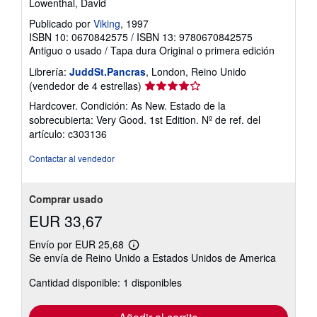
Lowenthal, David
Publicado por
Viking
, 1997
ISBN 10: 0670842575
/
ISBN 13: 9780670842575
Antiguo o usado
/
Tapa dura
Original o primera edición
Librería:
JuddSt.Pancras
, London, Reino Unido
Calificación
(vendedor de 4 estrellas)
del
Hardcover. Condición: As New. Estado de la
vendedor:
sobrecubierta: Very Good. 1st Edition.
Nº de ref. del
4
artículo: c303136
de
5
Contactar al vendedor
estrellas
Comprar usado
EUR 33,67
Envío por EUR 25,68
Más
Se envía de Reino Unido a Estados Unidos de America
información
sobre
Cantidad disponible: 1 disponibles
las
tarifas
de
envío