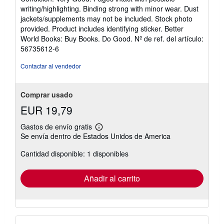
vendedor:
writing/highlighting. Binding strong with minor wear. Dust
5
jackets/supplements may not be included. Stock photo
de
provided. Product includes identifying sticker. Better
5
World Books: Buy Books. Do Good.
Nº de ref. del artículo:
estrellas
56735612-6
Contactar al vendedor
Comprar usado
EUR 19,79
Gastos de envío gratis
Más
Se envía dentro de Estados Unidos de America
información
sobre
Cantidad disponible: 1 disponibles
las
tarifas
de
envío
Añadir al carrito