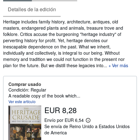
Detalles de la edición
Sinopsis
Heritage includes family history, architecture, antiques, old
masters, endangered plants and animals, treasure trove and
folklore. Critics accuse the burgeoning "heritage industry" of
perverting history for profit. Yet, heritage denotes our
inescapable dependence on the past. What we inherit,
individually and collectively, is integral to our being. Without
memory and tradition we could not function in the present nor
plan for the future. But we distill these legacies into...
Ver más
Comprar usado
Condición: Regular
A readable copy of the book which...
Ver este artículo
EUR 8,28
Envío por EUR 6,54
M
Se envía de Reino Unido a Estados Unidos
á
s
de America
i