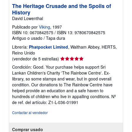
The Heritage Crusade and the Spoils of
History
David Lowenthal
Publicado por
Viking
, 1997
ISBN 10: 0670842575
/
ISBN 13: 9780670842575
Antiguo o usado
/
Tapa dura
Librería:
Phatpocket Limited
, Waltham Abbey, HERTS,
Reino Unido
Calificación
(vendedor de 5 estrellas)
del
Condición: Good. Your purchase helps support Sri
vendedor:
Lankan Children's Charity 'The Rainbow Centre'. Ex-
5
library, so some stamps and wear, but in good overall
de
condition. Our donations to The Rainbow Centre have
5
helped provide an education and a safe haven to
estrellas
hundreds of children who live in appalling conditions.
Nº
de ref. del artículo: Z1-L-036-01991
Contactar al vendedor
Comprar usado