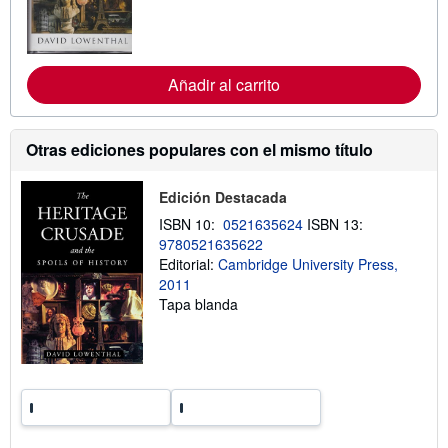
n
f
o
r
m
a
Añadir al carrito
c
i
ó
n
Otras ediciones populares con el mismo título
s
o
b
Edición Destacada
r
e
ISBN 10:
0521635624
ISBN 13:
l
9780521635622
a
s
Editorial:
Cambridge University Press,
t
2011
a
Tapa blanda
r
i
f
a
s
d
e
e
n
v