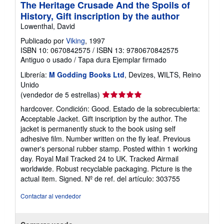
The Heritage Crusade And the Spoils of
History, Gift inscription by the author
Lowenthal, David
Publicado por
Viking
, 1997
ISBN 10: 0670842575
/
ISBN 13: 9780670842575
Antiguo o usado
/
Tapa dura
Ejemplar firmado
Librería:
M Godding Books Ltd
, Devizes, WILTS, Reino
Unido
Calificación
(vendedor de 5 estrellas)
del
hardcover. Condición: Good. Estado de la sobrecubierta:
vendedor:
Acceptable Jacket. Gift inscription by the author. The
5
jacket is permanently stuck to the book using self
de
adhesive film. Number written on the fly leaf. Previous
5
owner's personal rubber stamp. Posted within 1 working
estrellas
day. Royal Mail Tracked 24 to UK. Tracked Airmail
worldwide. Robust recyclable packaging. Picture is the
actual item. Signed.
Nº de ref. del artículo: 303755
Contactar al vendedor