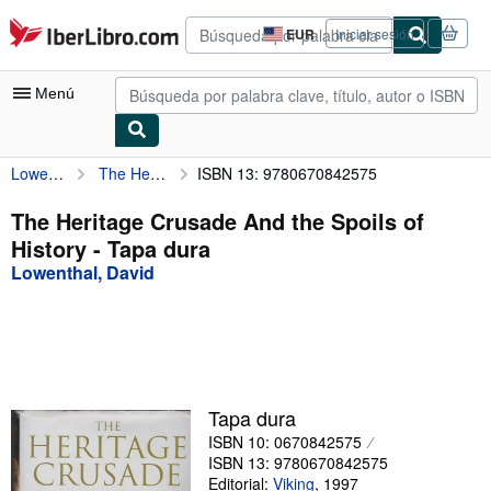
Pasar al contenido principal
IberLibro.com
EUR
Iniciar sesión
Preferencias
de
compra
Menú
del
sitio.
Lowenthal, David
The Heritage Crusade And the Spoils of History
ISBN 13: 9780670842575
Mi cuenta
Consultar mis pedidos
The Heritage Crusade And the Spoils of
History - Tapa dura
Búsqueda avanzada
Lowenthal, David
Colecciones
Libros antiguos
Arte y coleccionismo
Vendedores
Tapa dura
ISBN 10: 0670842575
Comenzar a vender
ISBN 13: 9780670842575
Ayuda
Editorial:
Viking
,
1997