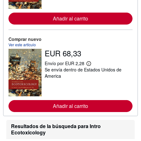
f
o
r
m
Añadir al carrito
a
c
i
ó
Comprar nuevo
n
s
Ver este artículo
o
EUR 68,33
b
r
Envío por EUR 2,28
e
M
l
Se envía dentro de Estados Unidos de
á
a
s
America
s
i
t
n
a
f
r
o
i
r
f
m
Añadir al carrito
a
a
s
c
d
i
e
ó
e
Resultados de la búsqueda para Intro
n
n
Ecotoxicology
s
v
o
í