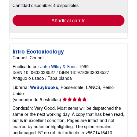
sobre
Cantidad disponible: 4 disponibles
las
tarifas
de
envío
Añadir al carrito
Intro Ecotoxicology
Connell, Connell
Publicado por
John Wiley & Sons
, 1999
ISBN 10: 0632038527
/
ISBN 13: 9780632038527
Antiguo o usado
/
Tapa blanda
Librería:
WeBuyBooks
, Rossendale, LANCS, Reino
Unido
Calificación
(vendedor de 5 estrellas)
del
Condición: Very Good. Most items will be dispatched the
vendedor:
same or the next working day. A copy that has been read,
5
but is in excellent condition. Pages are intact and not
de
marred by notes or highlighting. The spine remains
5
undamaged.
Nº de ref. del artículo: rev8671416410
estrellas