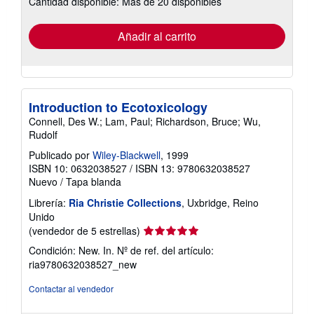
Cantidad disponible: Más de 20 disponibles
las
tarifas
de
envío
Añadir al carrito
Introduction to Ecotoxicology
Connell, Des W.; Lam, Paul; Richardson, Bruce; Wu,
Rudolf
Publicado por
Wiley-Blackwell
, 1999
ISBN 10: 0632038527
/
ISBN 13: 9780632038527
Nuevo
/
Tapa blanda
Librería:
Ria Christie Collections
, Uxbridge, Reino
Unido
Calificación
(vendedor de 5 estrellas)
del
Condición: New. In.
Nº de ref. del artículo:
vendedor:
ria9780632038527_new
5
de
Contactar al vendedor
5