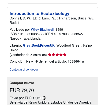
Introduction to Ecotoxicology
Connell, D. W. (EDT); Lam, Paul; Richardson, Bruce; Wu,
Rudolf
Publicado por
Wiley-Blackwell
, 1999
ISBN 10: 0632038527
/
ISBN 13: 9780632038527
Nuevo
/
Tapa blanda
Librería:
GreatBookPricesUK
, Woodford Green, Reino
Unido
Calificación
(vendedor de 5 estrellas)
del
Condición: New.
Nº de ref. del artículo: 1038664-n
vendedor:
5
Contactar al vendedor
de
5
estrellas
Comprar nuevo
EUR 79,70
Envío por EUR 17,51
Más
Se envía de Reino Unido a Estados Unidos de America
información