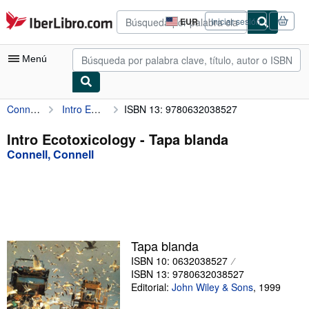
Pasar al contenido principal
IberLibro.com
EUR
Iniciar sesión
Preferencias
de
compra
Menú
del
sitio.
Connell, Connell
Intro Ecotoxicology
ISBN 13: 9780632038527
Mi cuenta
Consultar mis pedidos
Intro Ecotoxicology - Tapa blanda
Connell, Connell
Búsqueda avanzada
Colecciones
Libros antiguos
Arte y coleccionismo
Tapa blanda
Vendedores
ISBN 10: 0632038527
ISBN 13: 9780632038527
Comenzar a vender
Editorial:
John Wiley & Sons
,
1999
Ayuda