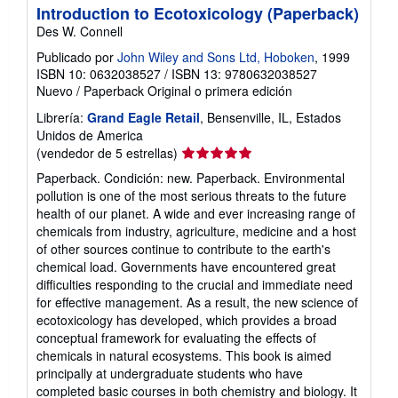
Introduction to Ecotoxicology (Paperback)
Des W. Connell
Publicado por
John Wiley and Sons Ltd, Hoboken
, 1999
ISBN 10: 0632038527
/
ISBN 13: 9780632038527
Nuevo
/
Paperback
Original o primera edición
Librería:
Grand Eagle Retail
, Bensenville, IL, Estados
Unidos de America
Calificación
(vendedor de 5 estrellas)
del
Paperback. Condición: new. Paperback. Environmental
vendedor:
pollution is one of the most serious threats to the future
5
health of our planet. A wide and ever increasing range of
de
chemicals from industry, agriculture, medicine and a host
5
of other sources continue to contribute to the earth's
estrellas
chemical load. Governments have encountered great
difficulties responding to the crucial and immediate need
for effective management. As a result, the new science of
ecotoxicology has developed, which provides a broad
conceptual framework for evaluating the effects of
chemicals in natural ecosystems. This book is aimed
principally at undergraduate students who have
completed basic courses in both chemistry and biology. It