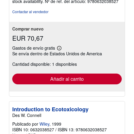
stock availability.
Nº de ref. del artículo: 9780632038527
Contactar al vendedor
Comprar nuevo
EUR 70,67
Gastos de envío gratis
Más
Se envía dentro de Estados Unidos de America
información
sobre
Cantidad disponible: 1 disponibles
las
tarifas
de
envío
Añadir al carrito
Introduction to Ecotoxicology
Des W. Connell
Publicado por
Wiley
, 1999
ISBN 10: 0632038527
/
ISBN 13: 9780632038527