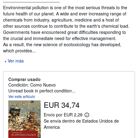
Sinopsis
Environmental pollution is one of the most serious threats to the
future health of our planet. A wide and ever increasing range of
chemicals from industry, agriculture, medicine and a host of
other sources continue to contribute to the earth's chemical load.
Governments have encountered great difficulties responding to
the crucial and immediate need for effective management.
As a result, the new science of ecotoxicology has developed,
which provides...
Ver más
Comprar usado
Condición: Como Nuevo
Unread book in perfect condition...
Ver este artículo
EUR 34,74
Envío por EUR 2,28
M
Se envía dentro de Estados Unidos de
á
s
America
i
n