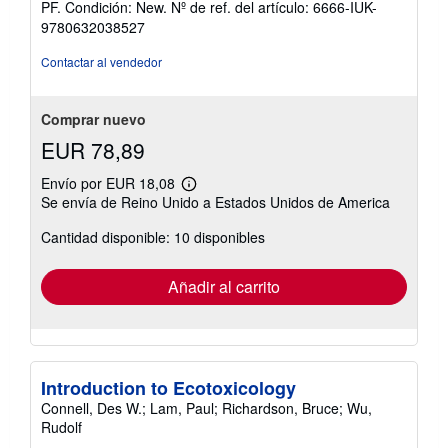
PF. Condición: New.
Nº de ref. del artículo: 6666-IUK-
vendedor:
9780632038527
5
de
Contactar al vendedor
5
estrellas
Comprar nuevo
EUR 78,89
Envío por EUR 18,08
Más
Se envía de Reino Unido a Estados Unidos de America
información
sobre
Cantidad disponible: 10 disponibles
las
tarifas
de
envío
Añadir al carrito
Introduction to Ecotoxicology
Connell, Des W.; Lam, Paul; Richardson, Bruce; Wu,
Rudolf