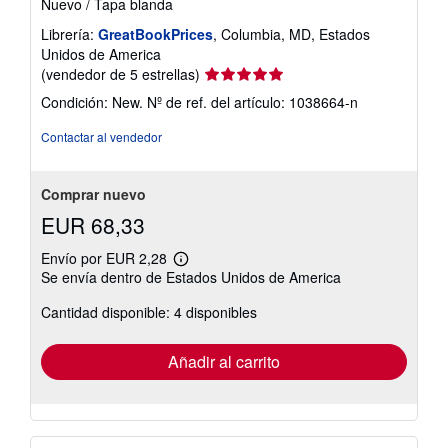
Nuevo
/
Tapa blanda
Librería:
GreatBookPrices
, Columbia, MD, Estados
Unidos de America
Calificación
(vendedor de 5 estrellas)
del
Condición: New.
Nº de ref. del artículo: 1038664-n
vendedor:
5
Contactar al vendedor
de
5
estrellas
Comprar nuevo
EUR 68,33
Envío por EUR 2,28
Más
Se envía dentro de Estados Unidos de America
información
sobre
Cantidad disponible: 4 disponibles
las
tarifas
de
envío
Añadir al carrito