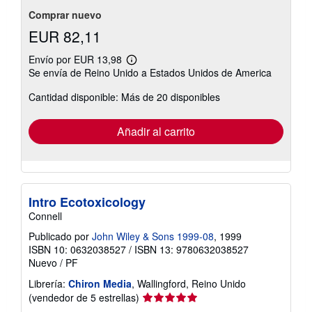
estrellas
Comprar nuevo
EUR 82,11
Envío por EUR 13,98
Más
Se envía de Reino Unido a Estados Unidos de America
información
sobre
Cantidad disponible: Más de 20 disponibles
las
tarifas
de
envío
Añadir al carrito
Intro Ecotoxicology
Connell
Publicado por
John Wiley & Sons 1999-08
, 1999
ISBN 10: 0632038527
/
ISBN 13: 9780632038527
Nuevo
/
PF
Librería:
Chiron Media
, Wallingford, Reino Unido
Calificación
(vendedor de 5 estrellas)
del