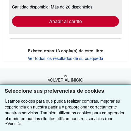
sobre
Cantidad disponible: Más de 20 disponibles
las
tarifas
de
envío
Añadir al carrito
Existen otras
13
copia(s) de este libro
Ver todos los resultados de su búsqueda
VOLVER AL INICIO
Seleccione sus preferencias de cookies
Compre con nosotros
Usamos cookies para que pueda realizar compras, mejorar su
experiencia en nuestra página y proporcionar correctamente
Venda con nosotros
Búsqueda avanzada
nuestros servicios. También utilizamos cookies para comprender
Sobre nosotros
el modo en que los clientes utilizan nuestros servicios (por
Colecciones
Comenzar a vender
ejemplo, midiendo las visitas al sitio) y así poder realizar mejoras.
Ver más
Obtener Ayuda
Mi cuenta
Únase a nuestro programa de afiliados
Sobre IberLibro
Si está de acuerdo, también utilizaremos cookies de terceros