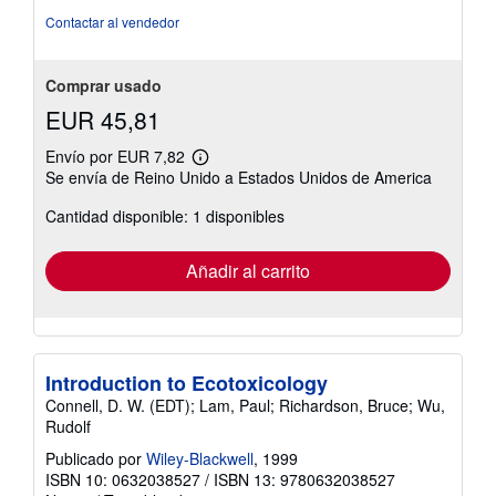
Contactar al vendedor
Comprar usado
EUR 45,81
Envío por EUR 7,82
Más
Se envía de Reino Unido a Estados Unidos de America
información
sobre
Cantidad disponible: 1 disponibles
las
tarifas
de
envío
Añadir al carrito
Introduction to Ecotoxicology
Connell, D. W. (EDT); Lam, Paul; Richardson, Bruce; Wu,
Rudolf
Publicado por
Wiley-Blackwell
, 1999
ISBN 10: 0632038527
/
ISBN 13: 9780632038527