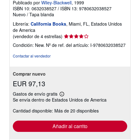
Publicado por
Wiley-Blackwell
, 1999
ISBN 10: 0632038527
/
ISBN 13: 9780632038527
Nuevo
/
Tapa blanda
Librería:
California Books
, Miami, FL, Estados Unidos
de America
Calificación
(vendedor de 4 estrellas)
del
Condición: New.
Nº de ref. del artículo: I-9780632038527
vendedor:
4
Contactar al vendedor
de
5
estrellas
Comprar nuevo
EUR 97,13
Gastos de envío gratis
Más
Se envía dentro de Estados Unidos de America
información
sobre
Cantidad disponible: Más de 20 disponibles
las
tarifas
de
envío
Añadir al carrito