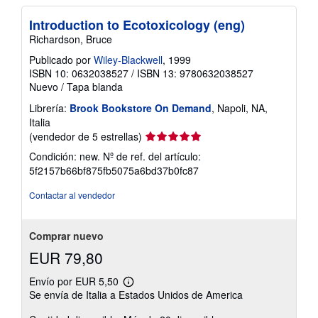
Introduction to Ecotoxicology (eng)
Richardson, Bruce
Publicado por
Wiley-Blackwell
, 1999
ISBN 10: 0632038527
/
ISBN 13: 9780632038527
Nuevo
/
Tapa blanda
Librería:
Brook Bookstore On Demand
, Napoli, NA,
Italia
Calificación
(vendedor de 5 estrellas)
del
Condición: new.
Nº de ref. del artículo:
vendedor:
5f2157b66bf875fb5075a6bd37b0fc87
5
de
Contactar al vendedor
5
estrellas
Comprar nuevo
EUR 79,80
Envío por EUR 5,50
Más
Se envía de Italia a Estados Unidos de America
información
sobre