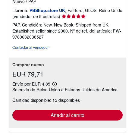
Nuevo
/
PAP
Librería:
PBShop.store UK
, Fairford, GLOS, Reino Unido
Calificación
(vendedor de 5 estrellas)
del
PAP. Condición: New. New Book. Shipped from UK.
vendedor:
Established seller since 2000.
Nº de ref. del artículo: FW-
5
9780632038527
de
5
Contactar al vendedor
estrellas
Comprar nuevo
EUR 79,71
Envío por EUR 4,85
Más
Se envía de Reino Unido a Estados Unidos de America
información
sobre
Cantidad disponible: 15 disponibles
las
tarifas
de
envío
Añadir al carrito