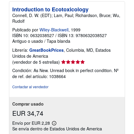
b
o
r
Introduction to Ecotoxicology
e
l
Connell, D. W. (EDT); Lam, Paul; Richardson, Bruce; Wu,
a
Rudolf
s
t
Publicado por
Wiley-Blackwell
, 1999
a
ISBN 10: 0632038527
/
ISBN 13: 9780632038527
r
Antiguo o usado
/
Tapa blanda
i
f
Librería:
GreatBookPrices
, Columbia, MD, Estados
a
s
Unidos de America
d
Calificación
(vendedor de 5 estrellas)
e
del
e
Condición: As New. Unread book in perfect condition.
Nº
n
vendedor:
de ref. del artículo: 1038664
v
5
í
de
o
Contactar al vendedor
5
estrellas
Comprar usado
EUR 34,74
Envío por EUR 2,28
Más
Se envía dentro de Estados Unidos de America
información