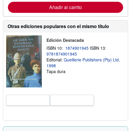
a
Añadir al carrito
c
i
ó
n
Otras ediciones populares con el mismo título
s
o
b
r
Edición Destacada
e
ISBN 10:
1874901945
ISBN 13:
l
a
9781874901945
s
Editorial:
Queillerie Publishers (Pty) Ltd,
t
1998
a
r
Tapa dura
i
f
a
s
d
e
e
n
v
í
o