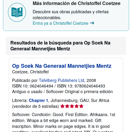
Más información de Christoffel Coetzee
Descubre sus obras publicadas y ofertas
coleccionables.
Entra ya a Christoffel Coetzee
Resultados de la búsqueda para Op Soek Na
Generaal Mannetjies Mentz
Op Soek Na Generaal Mannetjies Mentz
Coetzee, Christoffel
Publicado por
Tafelberg Publishers Ltd
, 2008
ISBN 10: 0624046494
/
ISBN 13: 9780624046493
Antiguo o usado
/
Softcover
Original o primera edición
Librería:
Chapter 1
, Johannesburg, GAU, Sur Africa
Calificación
(vendedor de 5 estrellas)
del
Softcover. Condición: Good. First Edition. Afrikaans. 1st
vendedor:
edition. Wraps a bit edge worn and marked. Gift
5
inscription. Minor marks on page edges. It is in good
de
condition, excellent binding and intact. MK. Our orders