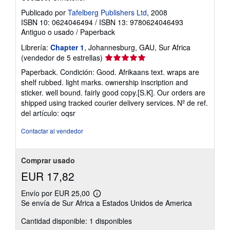
Publicado por
Tafelberg Publishers Ltd
, 2008
ISBN 10: 0624046494
/
ISBN 13: 9780624046493
Antiguo o usado
/
Paperback
Librería:
Chapter 1
, Johannesburg, GAU, Sur Africa
Calificación
(vendedor de 5 estrellas)
del
Paperback. Condición: Good. Afrikaans text. wraps are
vendedor:
shelf rubbed. light marks. ownership inscription and
5
sticker. well bound. fairly good copy.[S.K]. Our orders are
de
shipped using tracked courier delivery services.
Nº de ref.
5
del artículo: oqsr
estrellas
Contactar al vendedor
Comprar usado
EUR 17,82
Envío por EUR 25,00
Más
Se envía de Sur Africa a Estados Unidos de America
información
sobre
Cantidad disponible: 1 disponibles
las
tarifas