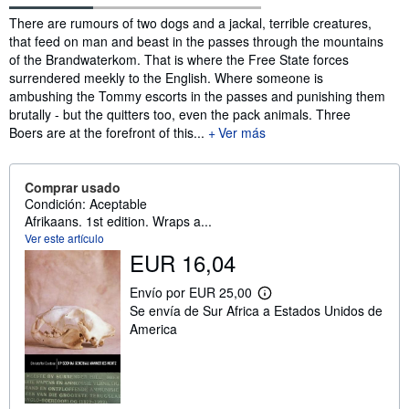
Sinopsis
There are rumours of two dogs and a jackal, terrible creatures,
that feed on man and beast in the passes through the mountains
of the Brandwaterkom. That is where the Free State forces
surrendered meekly to the English. Where someone is
ambushing the Tommy escorts in the passes and punishing them
brutally - but the quitters too, even the pack animals. Three
Boers are at the forefront of this...
Ver más
Comprar usado
Condición: Aceptable
Afrikaans. 1st edition. Wraps a...
Ver este artículo
EUR 16,04
Envío por EUR 25,00
M
Se envía de Sur Africa a Estados Unidos de
á
s
America
i
n
f
o
r
m