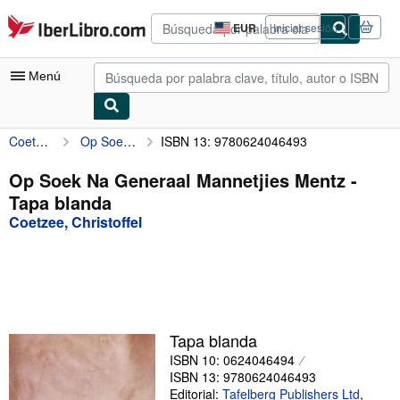
Pasar al contenido principal
IberLibro.com
EUR
Iniciar sesión
Preferencias
de
compra
Menú
del
sitio.
Coetzee, Christoffel
Op Soek Na Generaal Mannetjies Mentz
ISBN 13: 9780624046493
Mi cuenta
Consultar mis pedidos
Op Soek Na Generaal Mannetjies Mentz -
Tapa blanda
Búsqueda avanzada
Coetzee, Christoffel
Colecciones
Libros antiguos
Arte y coleccionismo
Vendedores
Tapa blanda
ISBN 10: 0624046494
Comenzar a vender
ISBN 13: 9780624046493
Ayuda
Editorial:
Tafelberg Publishers Ltd
,