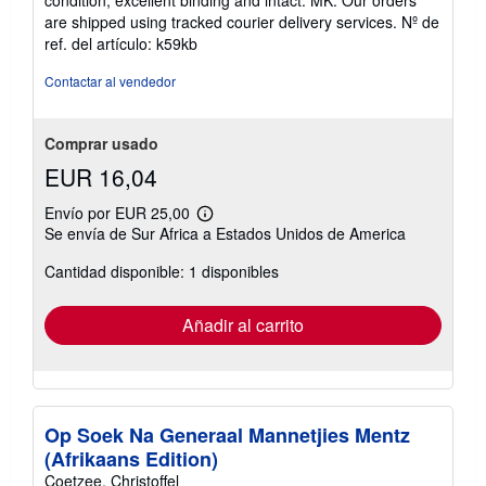
5
are shipped using tracked courier delivery services.
Nº de
estrellas
ref. del artículo: k59kb
Contactar al vendedor
Comprar usado
EUR 16,04
Envío por EUR 25,00
Más
Se envía de Sur Africa a Estados Unidos de America
información
sobre
Cantidad disponible: 1 disponibles
las
tarifas
de
envío
Añadir al carrito
Op Soek Na Generaal Mannetjies Mentz
(Afrikaans Edition)
Coetzee, Christoffel