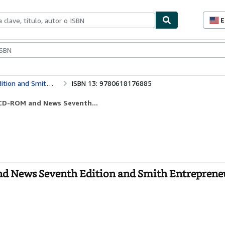
E
P
d
c
ionismo
Vendedores
Comenzar a vender
d
s
Business Looseleaf and Audio CD-ROM and News Seventh Edition and Smith Entrepreneur
ISBN 13: 9780618176885
 CD-ROM and News Seventh...
d News Seventh Edition and Smith Entrepreneu