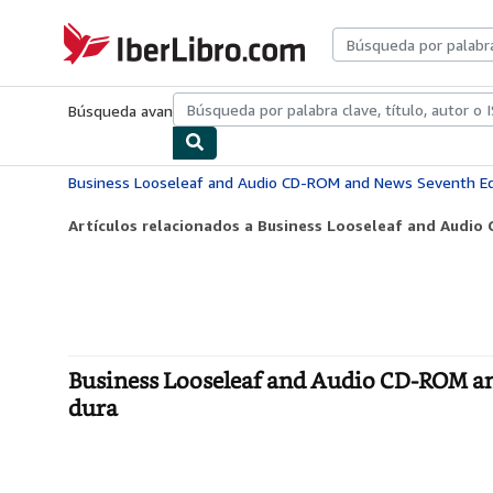
Pasar al contenido principal
IberLibro.com
Búsqueda avanzada
Colecciones
Libros antiguos
Arte y colecc
Artículos relacionados a Business Looseleaf and Audio
Business Looseleaf and Audio CD-ROM an
dura