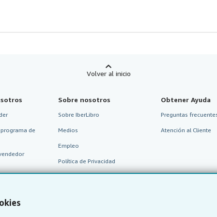
Volver al inicio
sotros
Sobre nosotros
Obtener Ayuda
der
Sobre IberLibro
Preguntas frecuentes
 programa de
Medios
Atención al Cliente
Empleo
vendedor
Política de Privacidad
Preferencias de cookies
Aviso de cookies
okies
Accesibilidad