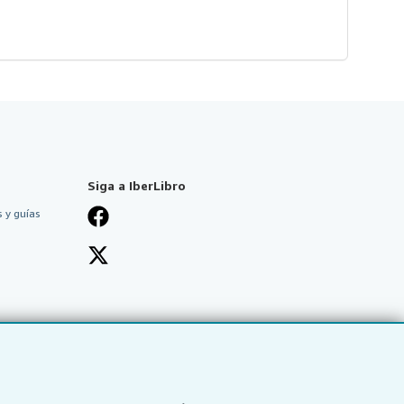
Siga a IberLibro
 y guías