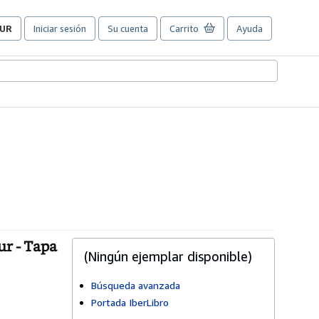
UR
Iniciar sesión
Su cuenta
Carrito
Ayuda
referencias
e
ompra
el
itio.
r - Tapa
(Ningún ejemplar disponible)
Búsqueda avanzada
Portada IberLibro