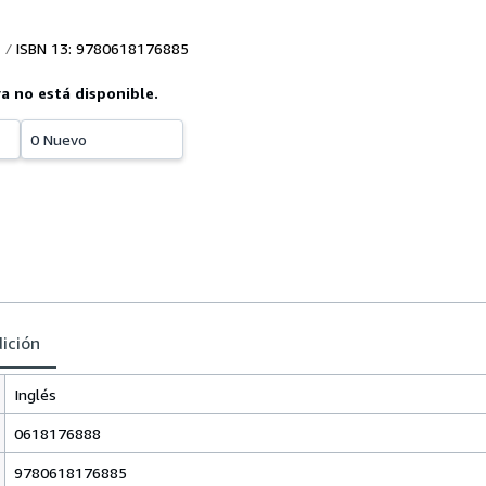
ISBN 13: 9780618176885
ya no está disponible.
0 Nuevo
dición
Inglés
0618176888
9780618176885