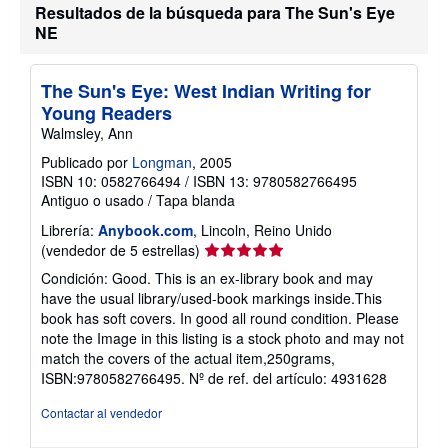
n
Resultados de la búsqueda para The Sun's Eye
v
s
í
NE
o
o
b
r
e
The Sun's Eye: West Indian Writing for
l
a
Young Readers
s
Walmsley, Ann
t
a
Publicado por
Longman
, 2005
r
ISBN 10: 0582766494
/
ISBN 13: 9780582766495
i
f
Antiguo o usado
/
Tapa blanda
a
s
Librería:
Anybook.com
, Lincoln, Reino Unido
d
Calificación
(vendedor de 5 estrellas)
e
del
e
Condición: Good. This is an ex-library book and may
vendedor:
n
have the usual library/used-book markings inside.This
v
5
book has soft covers. In good all round condition. Please
í
de
o
note the Image in this listing is a stock photo and may not
5
match the covers of the actual item,250grams,
estrellas
ISBN:9780582766495.
Nº de ref. del artículo: 4931628
Contactar al vendedor