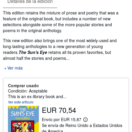
Detalles de la edición
Sinopsis
This edition retains the mixture of prose and poetry that was a
feature of the original book, but includes a number of new
selections alongside some of the more popular stories and
poems in the original anthology.
This new edition also brings one of the most widely-used and
long-lasting anthologies to a new generation of young
readers.
The Sun's Eye
retains all its proven favorites, but
almost half the stories and poems...
Ver más
Comprar usado
Condición: Aceptable
This is an ex-library book and...
Ver este artículo
EUR 70,54
Envío por EUR 15,87
M
Se envía de Reino Unido a Estados Unidos
á
s
de America