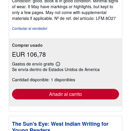
Condición: good. Book is in good condition. Minimal signs
vendedor:
of wear. It May have markings or highlights, but kept to
5
only a few pages. May not come with supplemental
de
materials if applicable.
Nº de ref. del artículo: LFM.8O27
5
estrellas
Contactar al vendedor
Comprar usado
EUR 106,78
Gastos de envío gratis
Más
Se envía dentro de Estados Unidos de America
información
sobre
Cantidad disponible: 1 disponibles
las
tarifas
de
envío
Añadir al carrito
The Sun's Eye: West Indian Writing for
Young Readers