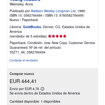
Walmsley, Anne
Publicado por
Addison-Wesley Longman Ltd
, 1989
ISBN 10: 0582766494
/
ISBN 13: 9780582766495
Nuevo
/
Paperback
Librería:
GoldBooks
, Denver, CO, Estados Unidos de
America
Calificación
(vendedor de 5 estrellas)
del
Paperback. Condición: new. New Copy. Customer Service
vendedor:
Guaranteed.
Nº de ref. del artículo:
5
35Z71_66_0582766494
de
5
Contactar al vendedor
estrellas
Comprar nuevo
EUR 444,41
Envío por EUR 4,76
Más
Se envía dentro de Estados Unidos de America
información
sobre
Cantidad disponible: 1 disponibles
las
tarifas