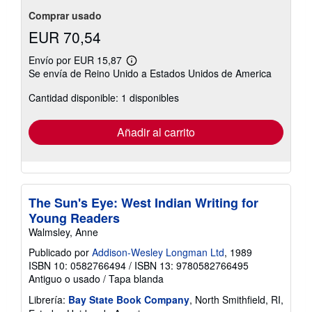
Comprar usado
EUR 70,54
Envío por EUR 15,87
Más
Se envía de Reino Unido a Estados Unidos de America
información
sobre
Cantidad disponible: 1 disponibles
las
tarifas
de
envío
Añadir al carrito
The Sun's Eye: West Indian Writing for
Young Readers
Walmsley, Anne
Publicado por
Addison-Wesley Longman Ltd
, 1989
ISBN 10: 0582766494
/
ISBN 13: 9780582766495
Antiguo o usado
/
Tapa blanda
Librería:
Bay State Book Company
, North Smithfield, RI,