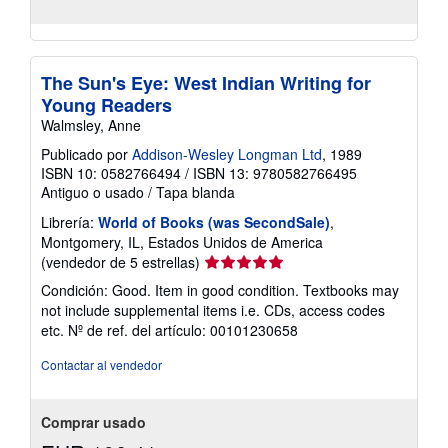
The Sun's Eye: West Indian Writing for
Young Readers
Walmsley, Anne
Publicado por
Addison-Wesley Longman Ltd
, 1989
ISBN 10: 0582766494
/
ISBN 13: 9780582766495
Antiguo o usado
/
Tapa blanda
Librería:
World of Books (was SecondSale)
,
Montgomery, IL, Estados Unidos de America
Calificación
(vendedor de 5 estrellas)
del
Condición: Good. Item in good condition. Textbooks may
vendedor:
not include supplemental items i.e. CDs, access codes
5
etc.
Nº de ref. del artículo: 00101230658
de
5
Contactar al vendedor
estrellas
Comprar usado