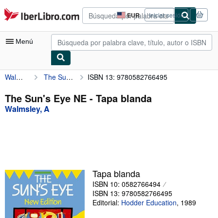
Pasar al contenido principal
IberLibro.com
EUR
Iniciar sesión
Preferencias
de
compra
Menú
del
sitio.
Walmsley, A
The Sun's Eye NE
ISBN 13: 9780582766495
Mi cuenta
Consultar mis pedidos
The Sun's Eye NE - Tapa blanda
Walmsley, A
Búsqueda avanzada
Colecciones
Libros antiguos
Arte y coleccionismo
Tapa blanda
Vendedores
ISBN 10: 0582766494
ISBN 13: 9780582766495
Comenzar a vender
Editorial:
Hodder Education
,
1989
Ayuda