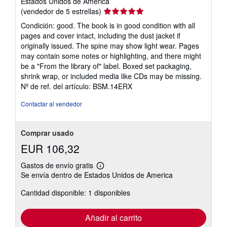
Estados Unidos de America
Calificación
(vendedor de 5 estrellas)
del
Condición: good. The book is in good condition with all
vendedor:
pages and cover intact, including the dust jacket if
5
originally issued. The spine may show light wear. Pages
de
may contain some notes or highlighting, and there might
5
be a "From the library of" label. Boxed set packaging,
estrellas
shrink wrap, or included media like CDs may be missing.
Nº de ref. del artículo: BSM.14ERX
Contactar al vendedor
Comprar usado
EUR 106,32
Gastos de envío gratis
Más
Se envía dentro de Estados Unidos de America
información
sobre
Cantidad disponible: 1 disponibles
las
tarifas
de
envío
Añadir al carrito