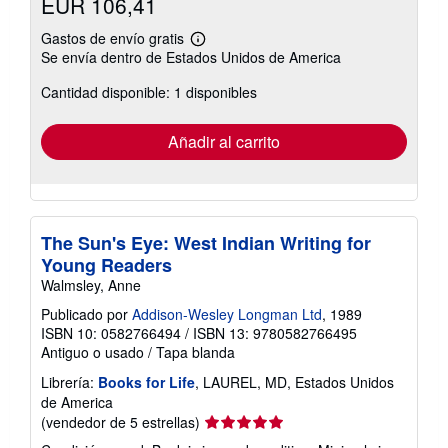
EUR 106,41
Gastos de envío gratis
Más
Se envía dentro de Estados Unidos de America
información
sobre
Cantidad disponible: 1 disponibles
las
tarifas
de
envío
Añadir al carrito
The Sun's Eye: West Indian Writing for
Young Readers
Walmsley, Anne
Publicado por
Addison-Wesley Longman Ltd
, 1989
ISBN 10: 0582766494
/
ISBN 13: 9780582766495
Antiguo o usado
/
Tapa blanda
Librería:
Books for Life
, LAUREL, MD, Estados Unidos
de America
Calificación
(vendedor de 5 estrellas)
del