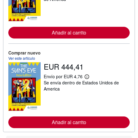
i
n
f
o
r
m
a
Añadir al carrito
c
i
ó
n
Comprar nuevo
s
Ver este artículo
o
b
EUR 444,41
r
e
Envío por EUR 4,76
l
M
a
Se envía dentro de Estados Unidos de
á
s
s
America
t
i
a
n
r
f
i
o
f
r
a
m
s
a
Añadir al carrito
d
c
e
i
e
ó
n