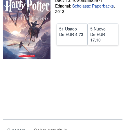
ISBN 13: 9780545582971
Editorial:
Scholastic Paperbacks
,
CERRAR
2013
51 Usado
5 Nuevo
De
EUR 4,73
De
EUR
17,10