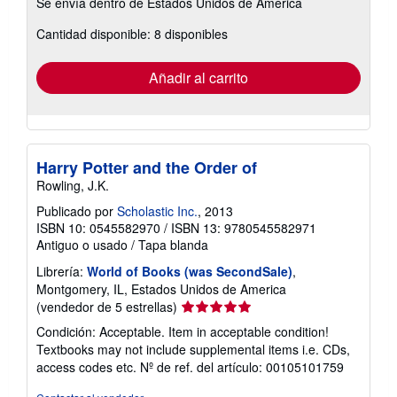
Se envía dentro de Estados Unidos de America
información
sobre
Cantidad disponible: 8 disponibles
las
tarifas
de
envío
Añadir al carrito
Harry Potter and the Order of
Rowling, J.K.
Publicado por
Scholastic Inc.
, 2013
ISBN 10: 0545582970
/
ISBN 13: 9780545582971
Antiguo o usado
/
Tapa blanda
Librería:
World of Books (was SecondSale)
,
Montgomery, IL, Estados Unidos de America
Calificación
(vendedor de 5 estrellas)
del
Condición: Acceptable. Item in acceptable condition!
vendedor:
Textbooks may not include supplemental items i.e. CDs,
5
access codes etc.
Nº de ref. del artículo: 00105101759
de
5