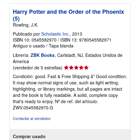
Harry Potter and the Order of the Phoenix
(5)
Rowling, J.K.
Publicado por
Scholastic Inc.
, 2013
ISBN 10: 0545582970
/
ISBN 13: 9780545582971
Antiguo o usado
/
Tapa blanda
Librería:
ZBK Books
, Carlstadt, NJ, Estados Unidos de
America
Calificación
(vendedor de 5 estrellas)
del
Condición: good. Fast & Free Shipping â" Good condition.
vendedor:
It may show normal signs of use, such as light writing,
5
highlighting, or library markings, but all pages are intact
de
and the book is fully readable. A solid, complete copy
5
that's ready to enjoy.
Nº de ref. del artículo:
estrellas
ZWV.0545582970.G
Contactar al vendedor
Comprar usado