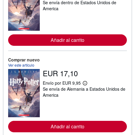
Se envía dentro de Estados Unidos de
á
s
America
i
n
f
o
r
m
Añadir al carrito
a
c
i
ó
n
Comprar nuevo
s
Ver este artículo
o
EUR 17,10
b
r
e
Envío por EUR 9,95
l
M
Se envía de Alemania a Estados Unidos de
a
á
s
s
America
t
i
a
n
r
f
i
o
f
r
a
m
s
Añadir al carrito
a
d
c
e
i