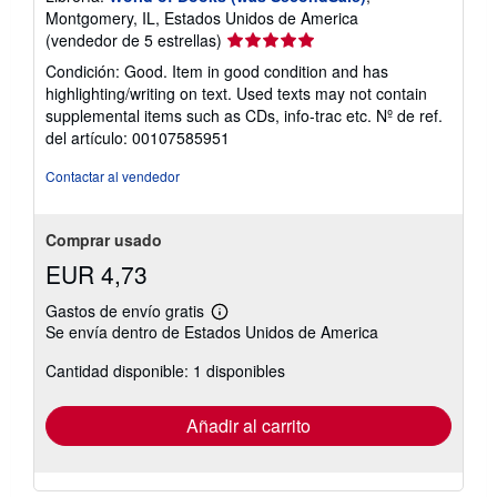
Montgomery, IL, Estados Unidos de America
Calificación
(vendedor de 5 estrellas)
del
Condición: Good. Item in good condition and has
vendedor:
highlighting/writing on text. Used texts may not contain
5
supplemental items such as CDs, info-trac etc.
Nº de ref.
de
del artículo: 00107585951
5
estrellas
Contactar al vendedor
Comprar usado
EUR 4,73
Gastos de envío gratis
Más
Se envía dentro de Estados Unidos de America
información
sobre
Cantidad disponible: 1 disponibles
las
tarifas
de
envío
Añadir al carrito