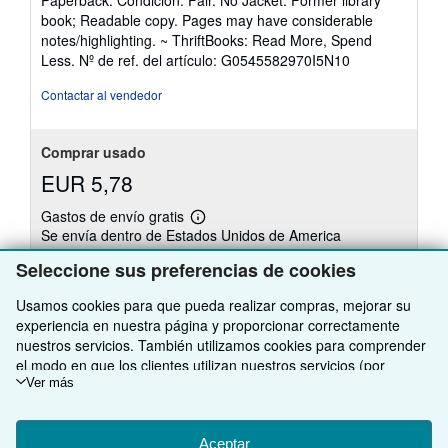
vendedor:
book; Readable copy. Pages may have considerable
5
notes/highlighting. ~ ThriftBooks: Read More, Spend
de
Less.
Nº de ref. del artículo: G0545582970I5N10
5
estrellas
Contactar al vendedor
Comprar usado
EUR 5,78
Gastos de envío gratis
Más
Se envía dentro de Estados Unidos de America
información
sobre
Seleccione sus preferencias de cookies
Cantidad disponible: 1 disponibles
las
tarifas
de
Usamos cookies para que pueda realizar compras, mejorar su
envío
Añadir al carrito
experiencia en nuestra página y proporcionar correctamente
nuestros servicios. También utilizamos cookies para comprender
el modo en que los clientes utilizan nuestros servicios (por
ejemplo, midiendo las visitas al sitio) y así poder realizar mejoras.
Ver más
Si está de acuerdo, también utilizaremos cookies de terceros
Existen otras
46
copia(s) de este libro
para mostrar contenido relevante en los anuncios y medir el
rendimiento de los mismos. Elija Rechazar si noestá de acuerdo
Aceptar
Ver todos los resultados de su búsqueda