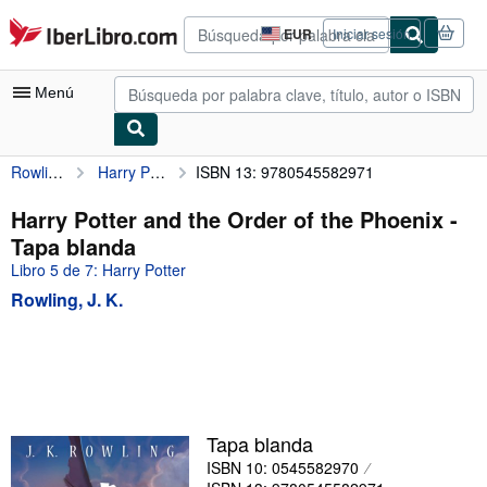
Pasar al contenido principal
IberLibro.com
EUR
Iniciar sesión
Preferencias
de
compra
Menú
del
sitio.
Rowling, J. K.
Harry Potter and the Order of the Phoenix
ISBN 13: 9780545582971
Mi cuenta
Consultar mis pedidos
Harry Potter and the Order of the Phoenix -
Tapa blanda
Búsqueda avanzada
Libro 5 de 7: Harry Potter
Colecciones
Rowling, J. K.
Libros antiguos
Arte y coleccionismo
Vendedores
Comenzar a vender
Tapa blanda
ISBN 10: 0545582970
Ayuda