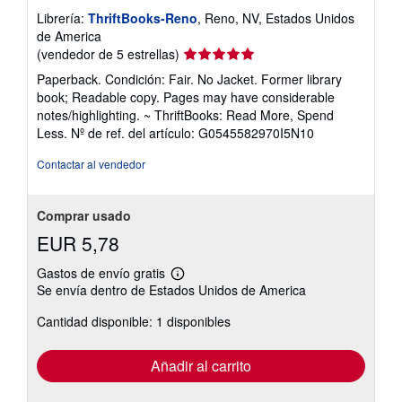
Librería:
ThriftBooks-Reno
, Reno, NV, Estados Unidos
de America
Calificación
(vendedor de 5 estrellas)
del
Paperback. Condición: Fair. No Jacket. Former library
vendedor:
book; Readable copy. Pages may have considerable
5
notes/highlighting. ~ ThriftBooks: Read More, Spend
de
Less.
Nº de ref. del artículo: G0545582970I5N10
5
estrellas
Contactar al vendedor
Comprar usado
EUR 5,78
Gastos de envío gratis
Más
Se envía dentro de Estados Unidos de America
información
sobre
Cantidad disponible: 1 disponibles
las
tarifas
de
envío
Añadir al carrito