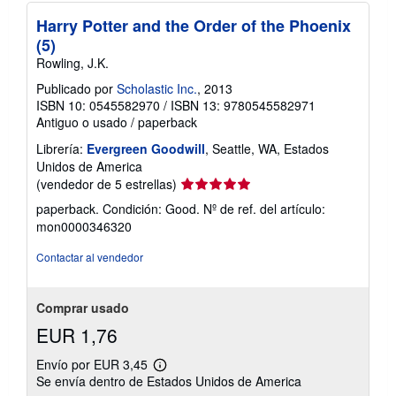
Harry Potter and the Order of the Phoenix
(5)
Rowling, J.K.
Publicado por
Scholastic Inc.
, 2013
ISBN 10: 0545582970
/
ISBN 13: 9780545582971
Antiguo o usado
/
paperback
Librería:
Evergreen Goodwill
, Seattle, WA, Estados
Unidos de America
Calificación
(vendedor de 5 estrellas)
del
paperback. Condición: Good.
Nº de ref. del artículo:
vendedor:
mon0000346320
5
de
Contactar al vendedor
5
estrellas
Comprar usado
EUR 1,76
Envío por EUR 3,45
Más
Se envía dentro de Estados Unidos de America
información