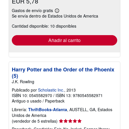
EUR 5,78
Gastos de envío gratis
Más
Se envía dentro de Estados Unidos de America
información
sobre
Cantidad disponible: 10 disponibles
las
tarifas
de
envío
Añadir al carrito
Harry Potter and the Order of the Phoenix
(5)
J.K. Rowling
Publicado por
Scholastic Inc.
, 2013
ISBN 10: 0545582970
/
ISBN 13: 9780545582971
Antiguo o usado
/
Paperback
Librería:
ThriftBooks-Atlanta
, AUSTELL, GA, Estados
Unidos de America
Calificación
(vendedor de 5 estrellas)
del
Paperback. Condición: Fair. No Jacket. Former library