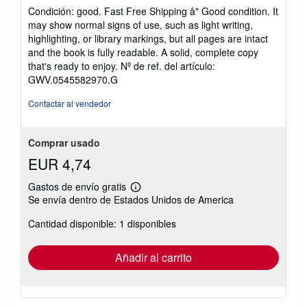
del
Condición: good. Fast Free Shipping â" Good condition. It
vendedor:
may show normal signs of use, such as light writing,
5
highlighting, or library markings, but all pages are intact
de
and the book is fully readable. A solid, complete copy
5
that's ready to enjoy.
Nº de ref. del artículo:
estrellas
GWV.0545582970.G
Contactar al vendedor
Comprar usado
EUR 4,74
Gastos de envío gratis
Más
Se envía dentro de Estados Unidos de America
información
sobre
Cantidad disponible: 1 disponibles
las
tarifas
de
envío
Añadir al carrito