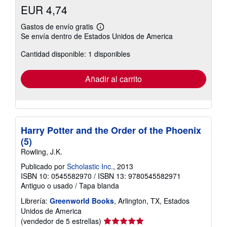
EUR 4,74
Gastos de envío gratis
Más
Se envía dentro de Estados Unidos de America
información
sobre
Cantidad disponible: 1 disponibles
las
tarifas
de
envío
Añadir al carrito
Harry Potter and the Order of the Phoenix
(5)
Rowling, J.K.
Publicado por
Scholastic Inc.
, 2013
ISBN 10: 0545582970
/
ISBN 13: 9780545582971
Antiguo o usado
/
Tapa blanda
Librería:
Greenworld Books
, Arlington, TX, Estados
Unidos de America
Calificación
(vendedor de 5 estrellas)