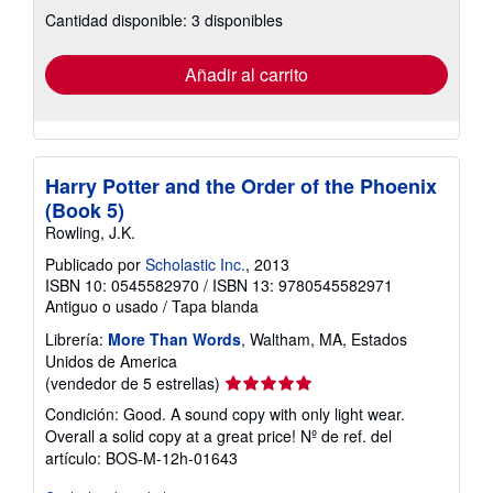
sobre
Cantidad disponible: 3 disponibles
las
tarifas
de
envío
Añadir al carrito
Harry Potter and the Order of the Phoenix
(Book 5)
Rowling, J.K.
Publicado por
Scholastic Inc.
, 2013
ISBN 10: 0545582970
/
ISBN 13: 9780545582971
Antiguo o usado
/
Tapa blanda
Librería:
More Than Words
, Waltham, MA, Estados
Unidos de America
Calificación
(vendedor de 5 estrellas)
del
Condición: Good. A sound copy with only light wear.
vendedor:
Overall a solid copy at a great price!
Nº de ref. del
5
artículo: BOS-M-12h-01643
de
5