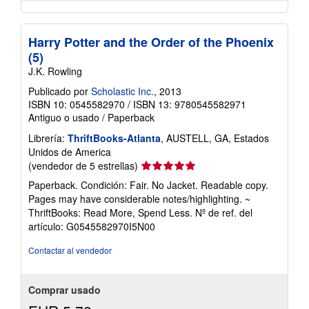
Harry Potter and the Order of the Phoenix
(5)
J.K. Rowling
Publicado por
Scholastic Inc.
, 2013
ISBN 10: 0545582970
/
ISBN 13: 9780545582971
Antiguo o usado
/
Paperback
Librería:
ThriftBooks-Atlanta
, AUSTELL, GA, Estados
Unidos de America
Calificación
(vendedor de 5 estrellas)
del
Paperback. Condición: Fair. No Jacket. Readable copy.
vendedor:
Pages may have considerable notes/highlighting. ~
5
ThriftBooks: Read More, Spend Less.
Nº de ref. del
de
artículo: G0545582970I5N00
5
estrellas
Contactar al vendedor
Comprar usado