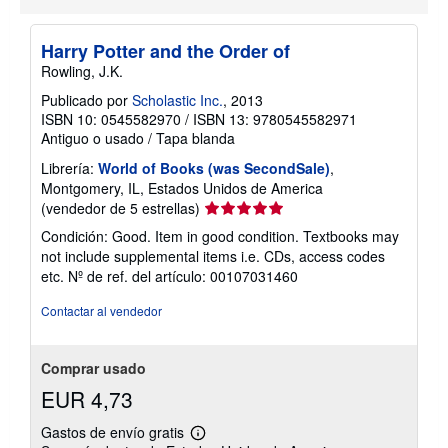
Harry Potter and the Order of
Rowling, J.K.
Publicado por
Scholastic Inc.
, 2013
ISBN 10: 0545582970
/
ISBN 13: 9780545582971
Antiguo o usado
/
Tapa blanda
Librería:
World of Books (was SecondSale)
,
Montgomery, IL, Estados Unidos de America
Calificación
(vendedor de 5 estrellas)
del
Condición: Good. Item in good condition. Textbooks may
vendedor:
not include supplemental items i.e. CDs, access codes
5
etc.
Nº de ref. del artículo: 00107031460
de
5
Contactar al vendedor
estrellas
Comprar usado
EUR 4,73
Gastos de envío gratis
Más