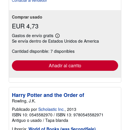
Contactar al vendedor
estrellas
Comprar usado
EUR 4,73
Gastos de envío gratis
Más
Se envía dentro de Estados Unidos de America
información
sobre
Cantidad disponible: 7 disponibles
las
tarifas
de
envío
Añadir al carrito
Harry Potter and the Order of
Rowling, J.K.
Publicado por
Scholastic Inc.
, 2013
ISBN 10: 0545582970
/
ISBN 13: 9780545582971
Antiguo o usado
/
Tapa blanda
Librería:
World of Books (was SecondSale)
,