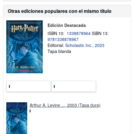
e
ó
n
n
Otras ediciones populares con el mismo título
v
s
í
o
o
b
Edición Destacada
r
e
ISBN 10:
1338878964
ISBN 13:
l
9781338878967
a
Editorial:
Scholastic Inc., 2023
s
t
Tapa blanda
a
r
i
f
a
s
d
e
e
n
v
í
Arthur A. Levine ..., 2003 (Tapa dura)
o