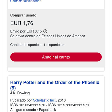
Contactar al vendedor
estrellas
Comprar usado
EUR 1,76
Envío por EUR 3,45
Más
Se envía dentro de Estados Unidos de America
información
sobre
Cantidad disponible: 1 disponibles
las
tarifas
de
envío
Añadir al carrito
Harry Potter and the Order of the Phoenix
(5)
J.K. Rowling
Publicado por
Scholastic Inc.
, 2013
ISBN 10: 0545582970
/
ISBN 13: 9780545582971
Antiguo o usado
/
Paperback