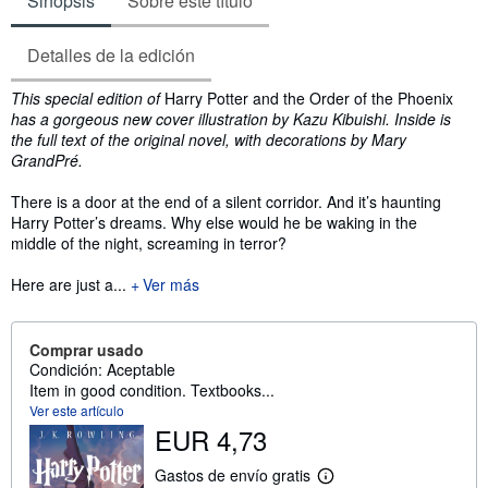
Sinopsis
Sobre este título
Detalles de la edición
Sinopsis
This special edition of
Harry Potter and the Order of the Phoenix
has a gorgeous new cover illustration by Kazu Kibuishi. Inside is
the full text of the original novel, with decorations by Mary
GrandPré.
There is a door at the end of a silent corridor. And it’s haunting
Harry Potter’s dreams. Why else would he be waking in the
middle of the night, screaming in terror?
Here are just a...
Ver más
Comprar usado
Condición: Aceptable
Item in good condition. Textbooks...
Ver este artículo
EUR 4,73
Gastos de envío gratis
M