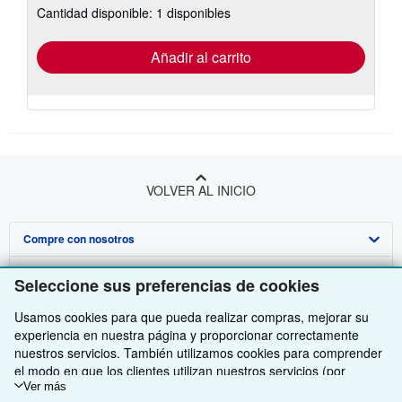
Cantidad disponible: 1 disponibles
las
tarifas
de
envío
Añadir al carrito
VOLVER AL INICIO
Compre con nosotros
Venda con nosotros
Búsqueda avanzada
Seleccione sus preferencias de cookies
Sobre nosotros
Colecciones
Comenzar a vender
Usamos cookies para que pueda realizar compras, mejorar su
experiencia en nuestra página y proporcionar correctamente
Obtener Ayuda
Mi cuenta
Únase a nuestro programa de afiliados
Sobre IberLibro
nuestros servicios. También utilizamos cookies para comprender
el modo en que los clientes utilizan nuestros servicios (por
Otras compañías de AbeBooks
Mis pedidos
Recomiende un vendedor
Medios
Preguntas frecuentes y guías
ejemplo, midiendo las visitas al sitio) y así poder realizar mejoras.
Ver más