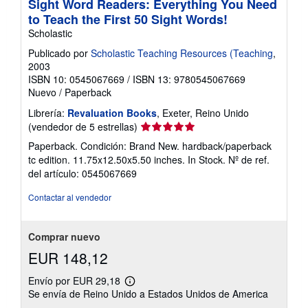
Sight Word Readers: Everything You Need
to Teach the First 50 Sight Words!
Scholastic
Publicado por
Scholastic Teaching Resources (Teaching
,
2003
ISBN 10: 0545067669
/
ISBN 13: 9780545067669
Nuevo
/
Paperback
Librería:
Revaluation Books
, Exeter, Reino Unido
Calificación
(vendedor de 5 estrellas)
del
Paperback. Condición: Brand New. hardback/paperback
vendedor:
tc edition. 11.75x12.50x5.50 inches. In Stock.
Nº de ref.
5
del artículo: 0545067669
de
5
Contactar al vendedor
estrellas
Comprar nuevo
EUR 148,12
Envío por EUR 29,18
Más
Se envía de Reino Unido a Estados Unidos de America
información
sobre