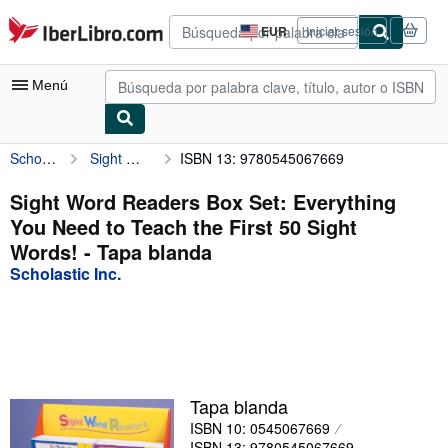
Pasar al contenido principal
IberLibro.com
EUR
Iniciar sesión
Preferencias
de
compra
Menú
del
sitio.
Scholastic Inc.
Sight Word Readers Box Set: Everything You Need to Teach the First 50 Sight Words!
ISBN 13: 9780545067669
Mi cuenta
Consultar mis pedidos
Sight Word Readers Box Set: Everything
You Need to Teach the First 50 Sight
Búsqueda avanzada
Words! - Tapa blanda
Colecciones
Scholastic Inc.
Libros antiguos
Arte y coleccionismo
Vendedores
Tapa blanda
Comenzar a vender
ISBN 10: 0545067669
Ayuda
ISBN 13: 9780545067669