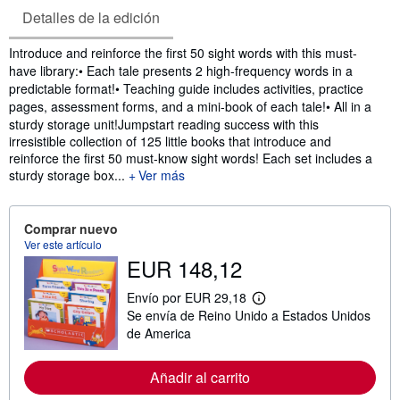
Detalles de la edición
Sinopsis
Introduce and reinforce the first 50 sight words with this must-
have library:• Each tale presents 2 high-frequency words in a
predictable format!• Teaching guide includes activities, practice
pages, assessment forms, and a mini-book of each tale!• All in a
sturdy storage unit!
Jumpstart reading success with this
irresistible collection of 125 little books that introduce and
reinforce the first 50 must-know sight words! Each set includes a
sturdy storage box...
Ver más
Comprar nuevo
Ver este artículo
EUR 148,12
Envío por EUR 29,18
M
Se envía de Reino Unido a Estados Unidos
á
s
de America
i
n
f
Añadir al carrito
o
r