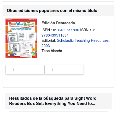
m
a
Otras ediciones populares con el mismo título
c
i
ó
Edición Destacada
n
s
ISBN 10:
0439511836
ISBN 13:
o
9780439511834
b
r
Editorial:
Scholastic Teaching Resources,
e
2003
l
Tapa blanda
a
s
t
a
r
i
f
a
s
d
e
e
Resultados de la búsqueda para Sight Word
n
v
Readers Box Set: Everything You Need to...
í
o