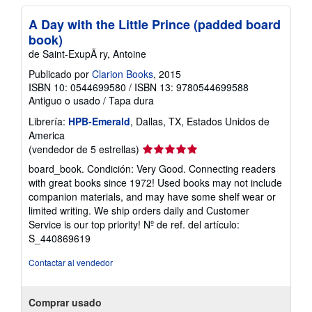
A Day with the Little Prince (padded board
book)
de Saint-ExupÃ ry, Antoine
Publicado por
Clarion Books
, 2015
ISBN 10: 0544699580
/
ISBN 13: 9780544699588
Antiguo o usado
/
Tapa dura
Librería:
HPB-Emerald
, Dallas, TX, Estados Unidos de
America
Calificación
(vendedor de 5 estrellas)
del
board_book. Condición: Very Good. Connecting readers
vendedor:
with great books since 1972! Used books may not include
5
companion materials, and may have some shelf wear or
de
limited writing. We ship orders daily and Customer
5
Service is our top priority!
Nº de ref. del artículo:
estrellas
S_440869619
Contactar al vendedor
Comprar usado