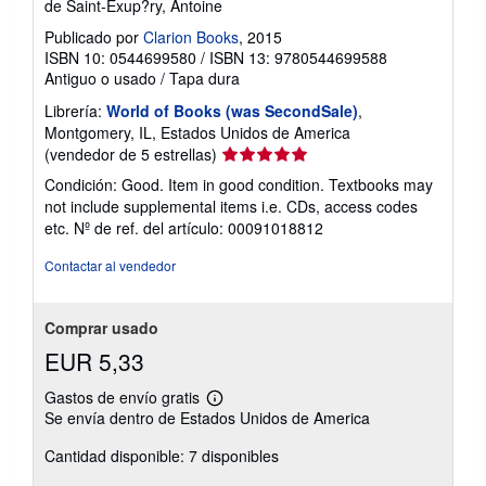
de Saint-Exup?ry, Antoine
Publicado por
Clarion Books
, 2015
ISBN 10: 0544699580
/
ISBN 13: 9780544699588
Antiguo o usado
/
Tapa dura
Librería:
World of Books (was SecondSale)
,
Montgomery, IL, Estados Unidos de America
Calificación
(vendedor de 5 estrellas)
del
Condición: Good. Item in good condition. Textbooks may
vendedor:
not include supplemental items i.e. CDs, access codes
5
etc.
Nº de ref. del artículo: 00091018812
de
5
Contactar al vendedor
estrellas
Comprar usado
EUR 5,33
Gastos de envío gratis
Más
Se envía dentro de Estados Unidos de America
información
sobre
Cantidad disponible: 7 disponibles
las
tarifas
de