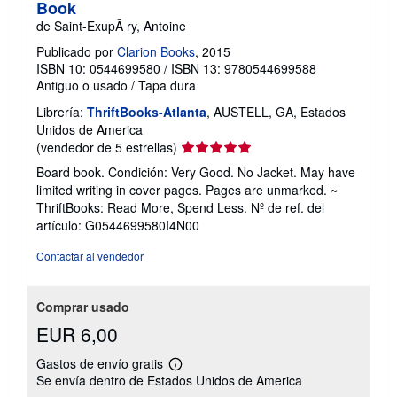
Book
de Saint-ExupÃ ry, Antoine
Publicado por
Clarion Books
, 2015
ISBN 10: 0544699580
/
ISBN 13: 9780544699588
Antiguo o usado
/
Tapa dura
Librería:
ThriftBooks-Atlanta
, AUSTELL, GA, Estados
Unidos de America
Calificación
(vendedor de 5 estrellas)
del
Board book. Condición: Very Good. No Jacket. May have
vendedor:
limited writing in cover pages. Pages are unmarked. ~
5
ThriftBooks: Read More, Spend Less.
Nº de ref. del
de
artículo: G0544699580I4N00
5
estrellas
Contactar al vendedor
Comprar usado
EUR 6,00
Gastos de envío gratis
Más
Se envía dentro de Estados Unidos de America
información
sobre