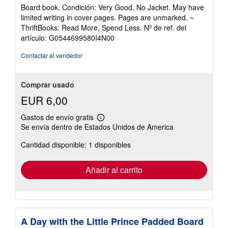
del
Board book. Condición: Very Good. No Jacket. May have
vendedor:
limited writing in cover pages. Pages are unmarked. ~
5
ThriftBooks: Read More, Spend Less.
Nº de ref. del
de
artículo: G0544699580I4N00
5
estrellas
Contactar al vendedor
Comprar usado
EUR 6,00
Gastos de envío gratis
Más
Se envía dentro de Estados Unidos de America
información
sobre
Cantidad disponible: 1 disponibles
las
tarifas
de
envío
Añadir al carrito
A Day with the Little Prince Padded Board