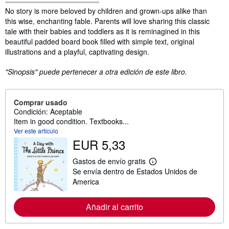
Sinopsis
No story is more beloved by children and grown-ups alike than
this wise, enchanting fable. Parents will love sharing this classic
tale with their babies and toddlers as it is reminagined in this
beautiful padded board book filled with simple text, original
illustrations and a playful, captivating design.
"Sinopsis" puede pertenecer a otra edición de este libro.
Comprar usado
Condición: Aceptable
Item in good condition. Textbooks...
Ver este artículo
EUR 5,33
Gastos de envío gratis
M
Se envía dentro de Estados Unidos de
á
s
America
i
n
f
Añadir al carrito
o
r
m