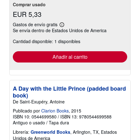
Comprar usado
EUR 5,33
Gastos de envío gratis
Más
Se envía dentro de Estados Unidos de America
información
sobre
Cantidad disponible: 1 disponibles
las
tarifas
de
envío
Añadir al carrito
A Day with the Little Prince (padded board
book)
De Saint-Exupéry, Antoine
Publicado por
Clarion Books
, 2015
ISBN 10: 0544699580
/
ISBN 13: 9780544699588
Antiguo o usado
/
Tapa dura
Librería:
Greenworld Books
, Arlington, TX, Estados
Unidos de America