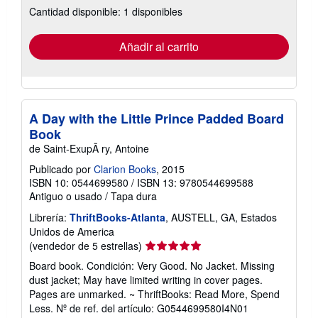
Cantidad disponible: 1 disponibles
las
tarifas
de
envío
Añadir al carrito
A Day with the Little Prince Padded Board
Book
de Saint-ExupÃ ry, Antoine
Publicado por
Clarion Books
, 2015
ISBN 10: 0544699580
/
ISBN 13: 9780544699588
Antiguo o usado
/
Tapa dura
Librería:
ThriftBooks-Atlanta
, AUSTELL, GA, Estados
Unidos de America
Calificación
(vendedor de 5 estrellas)
del
Board book. Condición: Very Good. No Jacket. Missing
vendedor:
dust jacket; May have limited writing in cover pages.
5
Pages are unmarked. ~ ThriftBooks: Read More, Spend
de
Less.
Nº de ref. del artículo: G0544699580I4N01
5