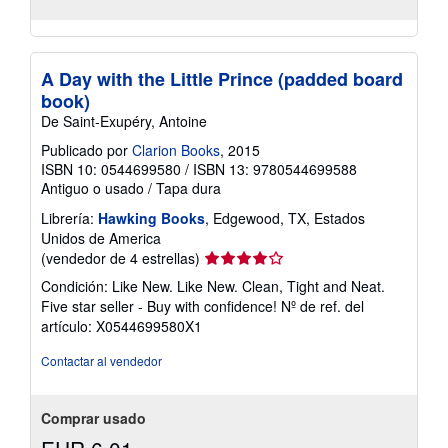
A Day with the Little Prince (padded board
book)
De Saint-Exupéry, Antoine
Publicado por
Clarion Books
, 2015
ISBN 10: 0544699580
/
ISBN 13: 9780544699588
Antiguo o usado
/
Tapa dura
Librería:
Hawking Books
, Edgewood, TX, Estados
Unidos de America
Calificación
(vendedor de 4 estrellas)
del
Condición: Like New. Like New. Clean, Tight and Neat.
vendedor:
Five star seller - Buy with confidence!
Nº de ref. del
4
artículo: X0544699580X1
de
5
Contactar al vendedor
estrellas
Comprar usado