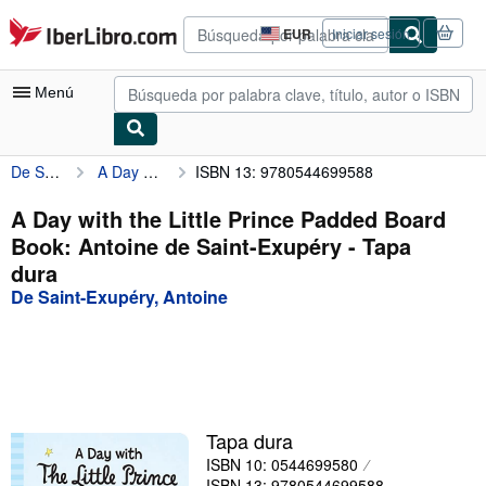
Pasar al contenido principal
IberLibro.com
EUR
Iniciar sesión
Preferencias
de
compra
Menú
del
sitio.
De Saint-Exupéry, Antoine
A Day with the Little Prince Padded Board Book: Antoine de Saint-Exupéry
ISBN 13: 9780544699588
Mi cuenta
Consultar mis pedidos
A Day with the Little Prince Padded Board
Book: Antoine de Saint-Exupéry - Tapa
Búsqueda avanzada
dura
Colecciones
De Saint-Exupéry, Antoine
Libros antiguos
Arte y coleccionismo
Vendedores
Tapa dura
Comenzar a vender
ISBN 10: 0544699580
Ayuda
ISBN 13: 9780544699588