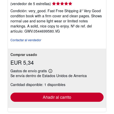
Calificación
(vendedor de 5 estrellas)
del
Condición: very_good. Fast Free Shipping â" Very Good
vendedor:
condition book with a firm cover and clean pages. Shows
5
normal use and some light wear or limited notes
de
markings. A solid, nice copy to enjoy.
Nº de ref. del
5
artículo: GWV.0544699580.VG
estrellas
Contactar al vendedor
Comprar usado
EUR 5,34
Gastos de envío gratis
Más
Se envía dentro de Estados Unidos de America
información
sobre
Cantidad disponible: 1 disponibles
las
tarifas
de
envío
Añadir al carrito