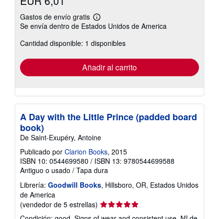
EUR 6,01
Gastos de envío gratis
Más
Se envía dentro de Estados Unidos de America
información
sobre
Cantidad disponible: 1 disponibles
las
tarifas
de
envío
Añadir al carrito
A Day with the Little Prince (padded board
book)
De Saint-Exupéry, Antoine
Publicado por
Clarion Books
, 2015
ISBN 10: 0544699580
/
ISBN 13: 9780544699588
Antiguo o usado
/
Tapa dura
Librería:
Goodwill Books
, Hillsboro, OR, Estados Unidos
de America
Calificación
(vendedor de 5 estrellas)
del
Condición: good. Signs of wear and consistent use.
Nº de