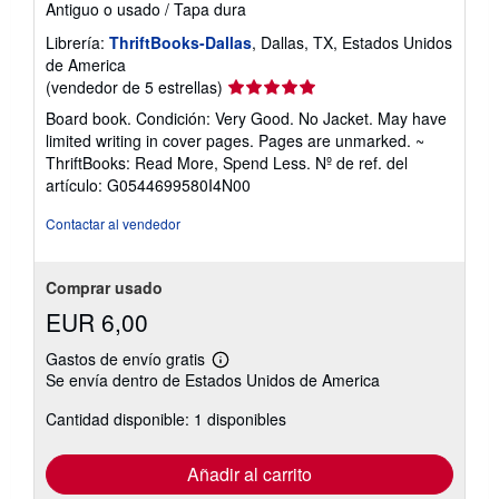
Antiguo o usado
/
Tapa dura
Librería:
ThriftBooks-Dallas
, Dallas, TX, Estados Unidos
de America
Calificación
(vendedor de 5 estrellas)
del
Board book. Condición: Very Good. No Jacket. May have
vendedor:
limited writing in cover pages. Pages are unmarked. ~
5
ThriftBooks: Read More, Spend Less.
Nº de ref. del
de
artículo: G0544699580I4N00
5
estrellas
Contactar al vendedor
Comprar usado
EUR 6,00
Gastos de envío gratis
Más
Se envía dentro de Estados Unidos de America
información
sobre
Cantidad disponible: 1 disponibles
las
tarifas
de
envío
Añadir al carrito