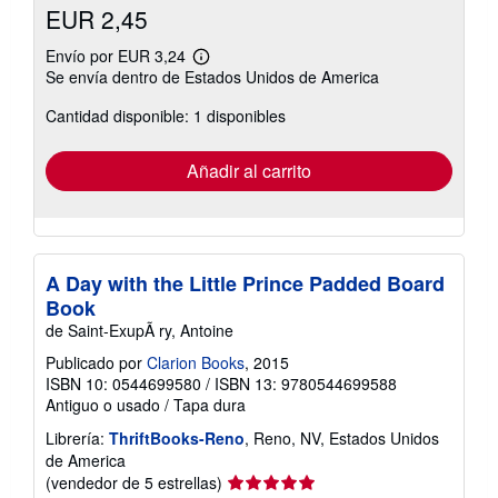
EUR 2,45
Envío por EUR 3,24
Más
Se envía dentro de Estados Unidos de America
información
sobre
Cantidad disponible: 1 disponibles
las
tarifas
de
envío
Añadir al carrito
A Day with the Little Prince Padded Board
Book
de Saint-ExupÃ ry, Antoine
Publicado por
Clarion Books
, 2015
ISBN 10: 0544699580
/
ISBN 13: 9780544699588
Antiguo o usado
/
Tapa dura
Librería:
ThriftBooks-Reno
, Reno, NV, Estados Unidos
de America
Calificación
(vendedor de 5 estrellas)