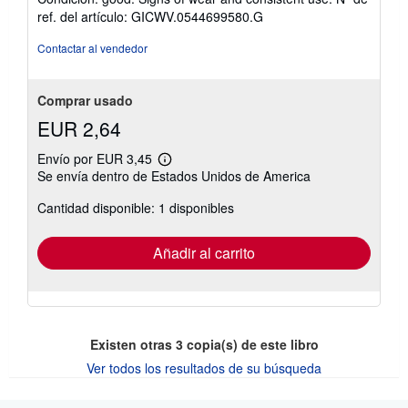
vendedor:
ref. del artículo: GICWV.0544699580.G
5
de
Contactar al vendedor
5
estrellas
Comprar usado
EUR 2,64
Envío por EUR 3,45
Más
Se envía dentro de Estados Unidos de America
información
sobre
Cantidad disponible: 1 disponibles
las
tarifas
de
envío
Añadir al carrito
Existen otras
3
copia(s) de este libro
Ver todos los resultados de su búsqueda