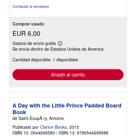
estrellas
Contactar al vendedor
Comprar usado
EUR 6,00
Gastos de envío gratis
Más
Se envía dentro de Estados Unidos de America
información
sobre
Cantidad disponible: 1 disponibles
las
tarifas
de
envío
Añadir al carrito
A Day with the Little Prince Padded Board
Book
de Saint-ExupÃ ry, Antoine
Publicado por
Clarion Books
, 2015
ISBN 10: 0544699580
/
ISBN 13: 9780544699588