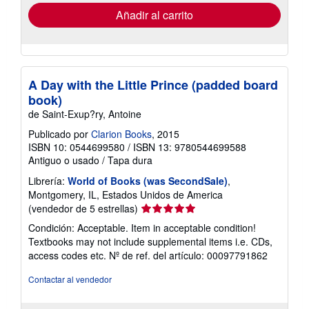
envío
Añadir al carrito
A Day with the Little Prince (padded board
book)
de Saint-Exup?ry, Antoine
Publicado por
Clarion Books
, 2015
ISBN 10: 0544699580
/
ISBN 13: 9780544699588
Antiguo o usado
/
Tapa dura
Librería:
World of Books (was SecondSale)
,
Montgomery, IL, Estados Unidos de America
Calificación
(vendedor de 5 estrellas)
del
Condición: Acceptable. Item in acceptable condition!
vendedor:
Textbooks may not include supplemental items i.e. CDs,
5
access codes etc.
Nº de ref. del artículo: 00097791862
de
5
Contactar al vendedor
estrellas