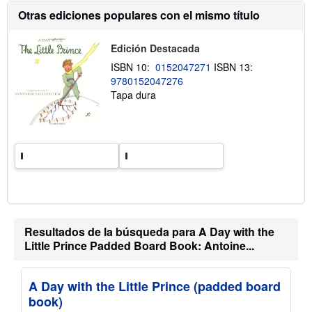
a
Otras ediciones populares con el mismo título
c
i
ó
Edición Destacada
n
s
ISBN 10:
0152047271
ISBN 13:
o
9780152047276
b
r
Tapa dura
e
l
a
s
t
a
r
i
f
a
s
d
e
Resultados de la búsqueda para A Day with the
e
Little Prince Padded Board Book: Antoine...
n
v
í
o
A Day with the Little Prince (padded board
book)