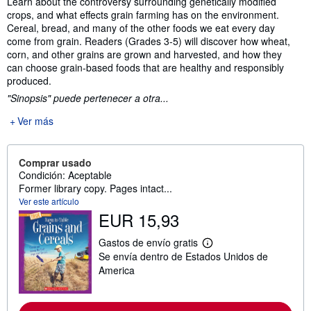
Learn about the controversy surrounding genetically modified
crops, and what effects grain farming has on the environment.
Cereal, bread, and many of the other foods we eat every day
come from grain. Readers (Grades 3-5) will discover how wheat,
corn, and other grains are grown and harvested, and how they
can choose grain-based foods that are healthy and responsibly
produced.
"Sinopsis" puede pertenecer a otra...
Ver más
Comprar usado
Condición: Aceptable
Former library copy. Pages intact...
Ver este artículo
EUR 15,93
Gastos de envío gratis
M
Se envía dentro de Estados Unidos de
á
s
America
i
n
f
o