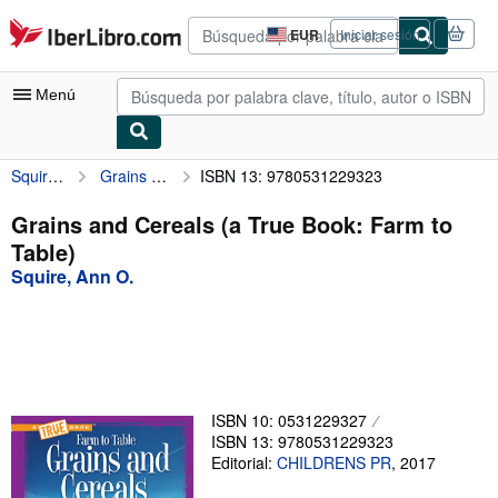
Pasar al contenido principal
IberLibro.com
EUR
Iniciar sesión
Preferencias
de
compra
Menú
del
sitio.
Squire, Ann O.
Grains and Cereals (a True Book: Farm to Table)
ISBN 13: 9780531229323
Mi cuenta
Consultar mis pedidos
Grains and Cereals (a True Book: Farm to
Table)
Búsqueda avanzada
Squire, Ann O.
Colecciones
Libros antiguos
Arte y coleccionismo
Vendedores
ISBN 10: 0531229327
ISBN 13: 9780531229323
Comenzar a vender
Editorial:
CHILDRENS PR
,
2017
Ayuda