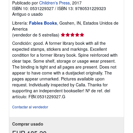
Publicado por
Children's Press
, 2017
ISBN 10: 0531229327
/
ISBN 13: 9780531229323
Antiguo o usado
Librería:
Fables Books
, Goshen, IN, Estados Unidos de
America
Calificación
(vendedor de 5 estrellas)
del
Condición: good. A former library book with all the
vendedor:
expected stamps, stickers and markings. Excellent
5
condition for a former library book. Spine reinforced with
de
clear tape. Some shelf, storage or usage wear present.
5
The binding is tight and all pages are present. Does not
estrellas
appear to have come with a dustjacket originally. The
pages appear unmarked. Pictures available upon
request. Individually inspected by Calla. Thanks for
supporting an independent bookseller!
Nº de ref. del
artículo: FBV.0531229327.G
Contactar al vendedor
Comprar usado