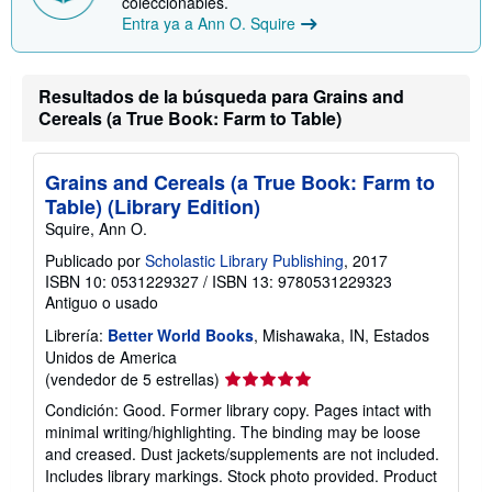
coleccionables.
Entra ya a Ann O. Squire
Resultados de la búsqueda para Grains and
Cereals (a True Book: Farm to Table)
Grains and Cereals (a True Book: Farm to
Table) (Library Edition)
Squire, Ann O.
Publicado por
Scholastic Library Publishing
, 2017
ISBN 10: 0531229327
/
ISBN 13: 9780531229323
Antiguo o usado
Librería:
Better World Books
, Mishawaka, IN, Estados
Unidos de America
Calificación
(vendedor de 5 estrellas)
del
Condición: Good. Former library copy. Pages intact with
vendedor:
minimal writing/highlighting. The binding may be loose
5
and creased. Dust jackets/supplements are not included.
de
Includes library markings. Stock photo provided. Product
5