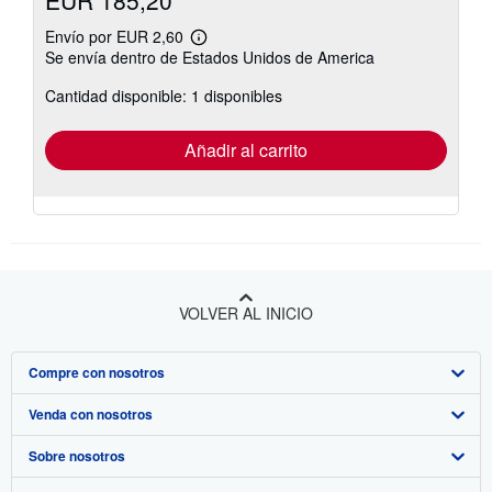
EUR 185,20
Envío por EUR 2,60
Más
Se envía dentro de Estados Unidos de America
información
sobre
Cantidad disponible: 1 disponibles
las
tarifas
de
envío
Añadir al carrito
VOLVER AL INICIO
Compre con nosotros
Venda con nosotros
Búsqueda avanzada
Sobre nosotros
Colecciones
Comenzar a vender