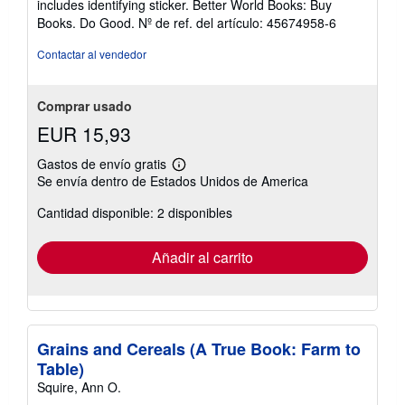
includes identifying sticker. Better World Books: Buy
estrellas
Books. Do Good.
Nº de ref. del artículo: 45674958-6
Contactar al vendedor
Comprar usado
EUR 15,93
Gastos de envío gratis
Más
Se envía dentro de Estados Unidos de America
información
sobre
Cantidad disponible: 2 disponibles
las
tarifas
de
envío
Añadir al carrito
Grains and Cereals (A True Book: Farm to
Table)
Squire, Ann O.