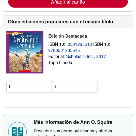
Añadir al carrito
r
m
a
c
Otras ediciones populares con el mismo título
i
ó
n
Edición Destacada
s
o
ISBN 10:
0531235513
ISBN 13:
b
r
9780531235515
e
Editorial:
Scholastic Inc., 2017
l
Tapa blanda
a
s
t
a
r
i
f
a
s
d
e
e
n
Más información de Ann O. Squire
v
í
Descubre sus obras publicadas y ofertas
o