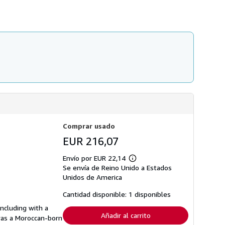
s
d
e
e
n
v
í
o
Comprar usado
EUR 216,07
Envío por EUR 22,14
Más
Se envía de Reino Unido a Estados
información
sobre
Unidos de America
las
tarifas
Cantidad disponible: 1 disponibles
de
envío
ncluding with a
Añadir al carrito
 was a Moroccan-born