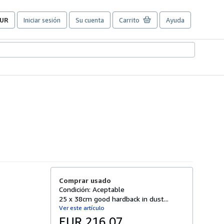
UR
Iniciar sesión
Su cuenta
Carrito
Ayuda
referencias
e
ompra
el
itio.
Comprar usado
Condición: Aceptable
25 x 38cm good hardback in dust...
Ver este artículo
EUR 216,07