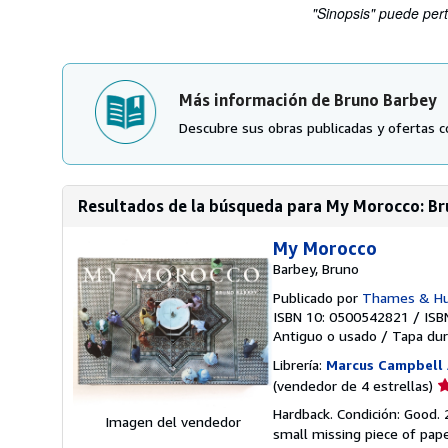
"Sinopsis" puede pert
Más información de Bruno Barbey
Descubre sus obras publicadas y ofertas c
Resultados de la búsqueda para My Morocco: B
My Morocco
Barbey, Bruno
Publicado por
Thames & Hu
ISBN 10: 0500542821
/
ISB
Antiguo o usado
/
Tapa dur
Librería:
Marcus Campbell 
Ca
(vendedor de 4 estrellas)
d
Hardback. Condición: Good. 
Imagen del vendedor
v
small missing piece of pap
4