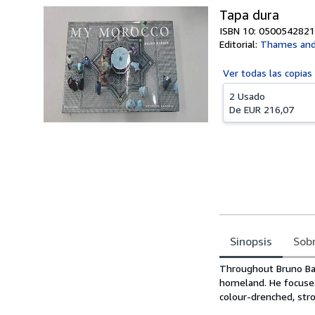
Tapa dura
ISBN 10: 0500542821
Editorial:
Thames and
Ver todas las
copias
2 Usado
De
EUR 216,07
Sinopsis
Sobr
Sinopsis
Throughout Bruno Barb
homeland. He focuses
colour-drenched, stro