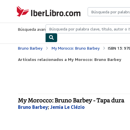
Pasar al contenido principal
IberLibro.com
Búsqueda avanzada
Colecciones
Libros antiguos
Arte y colecc
Bruno Barbey
My Morocco: Bruno Barbey
ISBN 13: 9
Artículos relacionados a My Morocco: Bruno Barbey
My Morocco: Bruno Barbey - Tapa dura
Bruno Barbey
;
Jemia Le Clézio