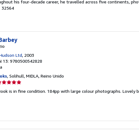
ghout his four-decade career, he travelled across five continents, p
e
o: 32564
strellas
Barbey
zio
Hudson Ltd
, 2003
N 13: 9780500542828
a
oks
, Solihull, MIDLA, Reino Unido
lificación
el
 Book is in fine condition. 184pp with large colour photographs. Lovely 
endedor:
e
strellas