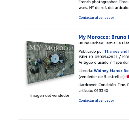
French photographer. Throu
d
wars.
Nº de ref. del artícul
5
e
Contactar al vendedor
My Morocco: Bruno 
Bruno Barbey; Jemia Le Clé
Publicado por
Thames and 
ISBN 10: 0500542821
/
ISB
Antiguo o usado
/
Tapa dur
Librería:
Widney Manor Bo
Ca
(vendedor de 5 estrellas)
d
Hardcover. Condición: Fine.
v
artículo: 013340
5
Imagen del vendedor
d
Contactar al vendedor
5
e