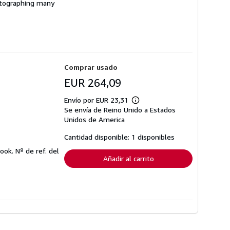
hotographing many
Comprar usado
EUR 264,09
Envío por EUR 23,31
Más
Se envía de Reino Unido a Estados
información
sobre
Unidos de America
las
tarifas
Cantidad disponible: 1 disponibles
de
envío
book.
Nº de ref. del
Añadir al carrito