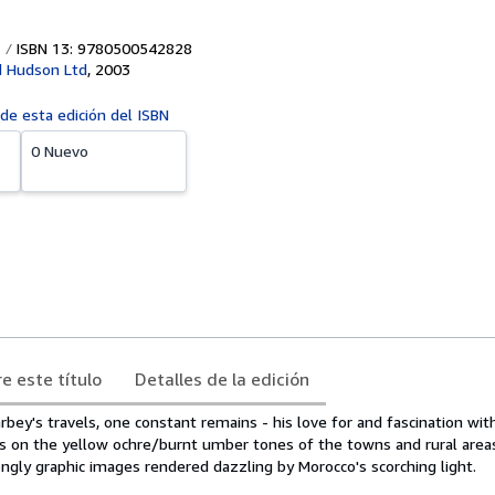
ISBN 13: 9780500542828
 Hudson Ltd
,
2003
 de esta edición del ISBN
0 Nuevo
e este título
Detalles de la edición
ey's travels, one constant remains - his love for and fascination wit
 on the yellow ochre/burnt umber tones of the towns and rural areas
ngly graphic images rendered dazzling by Morocco's scorching light.