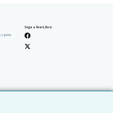
Siga a IberLibro
 y guías