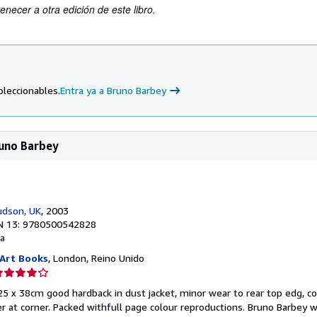
enecer a otra edición de este libro.
oleccionables.
Entra ya a Bruno Barbey
runo Barbey
dson, UK
, 2003
N 13: 9780500542828
a
Art Books
, London, Reino Unido
lificación
el
25 x 38cm good hardback in dust jacket, minor wear to rear top edg, co
endedor:
er at corner. Packed withfull page colour reproductions. Bruno Barbey