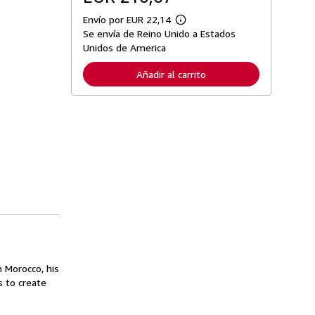
Envío por EUR 22,14
M
Se envía de Reino Unido a Estados
á
s
Unidos de America
i
n
Añadir al carrito
f
o
r
m
a
c
i
ó
n
s
o
b
r
e
l
a
s
t
a
h Morocco, his
r
 to create
i
f
a