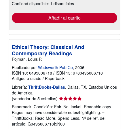
Cantidad disponible: 1 disponibles
las
tarifas
de
envío
Añadir al carrito
Ethical Theory: Classical And
Contemporary Readings
Pojman, Louis P.
Publicado por
Wadsworth Pub Co
, 2006
ISBN 10: 0495006718
/
ISBN 13: 9780495006718
Antiguo o usado
/
Paperback
Librería:
ThriftBooks-Dallas
, Dallas, TX, Estados Unidos
de America
Calificación
(vendedor de 5 estrellas)
del
Paperback. Condición: Fair. No Jacket. Readable copy.
vendedor:
Pages may have considerable notes/highlighting. ~
5
ThriftBooks: Read More, Spend Less.
Nº de ref. del
de
artículo: G0495006718I5N00
5