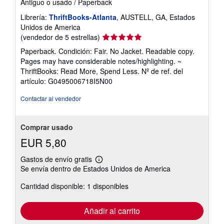
Antiguo o usado
/
Paperback
Librería:
ThriftBooks-Atlanta
, AUSTELL, GA, Estados
Unidos de America
Calificación
(vendedor de 5 estrellas)
del
Paperback. Condición: Fair. No Jacket. Readable copy.
vendedor:
Pages may have considerable notes/highlighting. ~
5
ThriftBooks: Read More, Spend Less.
Nº de ref. del
de
artículo: G0495006718I5N00
5
estrellas
Contactar al vendedor
Comprar usado
EUR 5,80
Gastos de envío gratis
Más
Se envía dentro de Estados Unidos de America
información
sobre
Cantidad disponible: 1 disponibles
las
tarifas
de
envío
Añadir al carrito