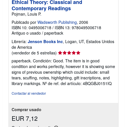
Ethical Theory: Classical and
Contemporary Readings
Pojman, Louis P.
Publicado por
Wadsworth Publishing
, 2006
ISBN 10: 0495006718
/
ISBN 13: 9780495006718
Antiguo o usado
/
paperback
Librería:
Jenson Books Inc
, Logan, UT, Estados Unidos
de America
Calificación
(vendedor de 5 estrellas)
del
paperback. Condición: Good. The item is in good
vendedor:
condition and works perfectly, however it is showing some
5
signs of previous ownership which could include: small
de
tears, scuffing, notes, highlighting, gift inscriptions, and
5
library markings.
Nº de ref. del artículo: 4BQGBJ0151IQ
estrellas
Contactar al vendedor
Comprar usado
EUR 7,12