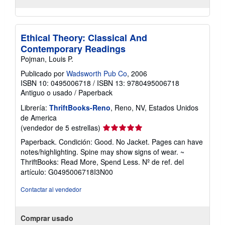
Ethical Theory: Classical And
Contemporary Readings
Pojman, Louis P.
Publicado por
Wadsworth Pub Co
, 2006
ISBN 10: 0495006718
/
ISBN 13: 9780495006718
Antiguo o usado
/
Paperback
Librería:
ThriftBooks-Reno
, Reno, NV, Estados Unidos
de America
Calificación
(vendedor de 5 estrellas)
del
Paperback. Condición: Good. No Jacket. Pages can have
vendedor:
notes/highlighting. Spine may show signs of wear. ~
5
ThriftBooks: Read More, Spend Less.
Nº de ref. del
de
artículo: G0495006718I3N00
5
estrellas
Contactar al vendedor
Comprar usado