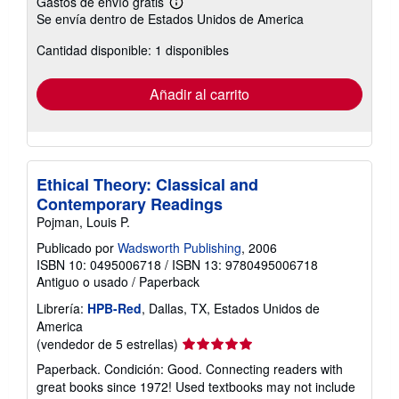
Gastos de envío gratis
Más
Se envía dentro de Estados Unidos de America
información
sobre
Cantidad disponible: 1 disponibles
las
tarifas
de
envío
Añadir al carrito
Ethical Theory: Classical and
Contemporary Readings
Pojman, Louis P.
Publicado por
Wadsworth Publishing
, 2006
ISBN 10: 0495006718
/
ISBN 13: 9780495006718
Antiguo o usado
/
Paperback
Librería:
HPB-Red
, Dallas, TX, Estados Unidos de
America
Calificación
(vendedor de 5 estrellas)
del
Paperback. Condición: Good. Connecting readers with
vendedor:
great books since 1972! Used textbooks may not include
5