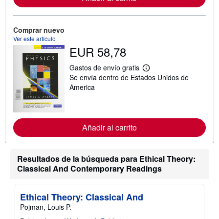
a
c
i
Comprar nuevo
ó
n
Ver este artículo
s
EUR 58,78
o
b
r
Gastos de envío gratis
M
e
Se envía dentro de Estados Unidos de
á
l
s
America
a
i
s
n
t
f
a
o
r
r
i
Añadir al carrito
m
f
a
a
c
s
i
d
Resultados de la búsqueda para Ethical Theory:
ó
e
n
Classical And Contemporary Readings
e
s
n
o
v
b
í
Ethical Theory: Classical And
r
o
e
Pojman, Louis P.
l
a