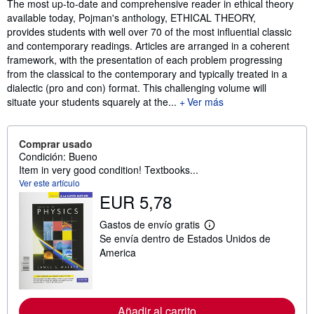
Sinopsis
The most up-to-date and comprehensive reader in ethical theory
available today, Pojman's anthology, ETHICAL THEORY,
provides students with well over 70 of the most influential classic
and contemporary readings. Articles are arranged in a coherent
framework, with the presentation of each problem progressing
from the classical to the contemporary and typically treated in a
dialectic (pro and con) format. This challenging volume will
situate your students squarely at the...
Ver más
Comprar usado
Condición: Bueno
Item in very good condition! Textbooks...
Ver este artículo
EUR 5,78
Gastos de envío gratis
M
Se envía dentro de Estados Unidos de
á
s
America
i
n
f
o
r
Añadir al carrito
m