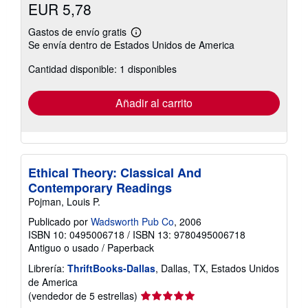
EUR 5,78
Gastos de envío gratis
Más
Se envía dentro de Estados Unidos de America
información
sobre
Cantidad disponible: 1 disponibles
las
tarifas
de
envío
Añadir al carrito
Ethical Theory: Classical And
Contemporary Readings
Pojman, Louis P.
Publicado por
Wadsworth Pub Co
, 2006
ISBN 10: 0495006718
/
ISBN 13: 9780495006718
Antiguo o usado
/
Paperback
Librería:
ThriftBooks-Dallas
, Dallas, TX, Estados Unidos
de America
Calificación
(vendedor de 5 estrellas)