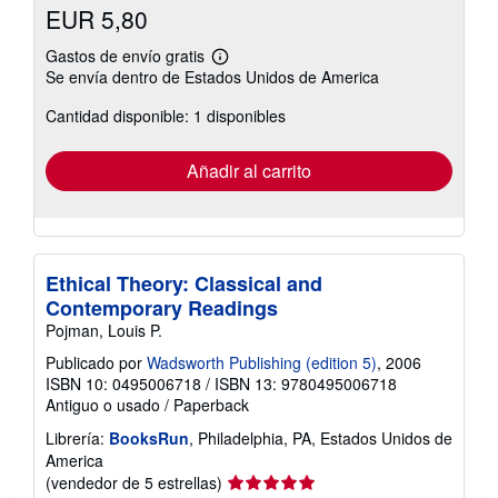
EUR 5,80
Gastos de envío gratis
Más
Se envía dentro de Estados Unidos de America
información
sobre
Cantidad disponible: 1 disponibles
las
tarifas
de
envío
Añadir al carrito
Ethical Theory: Classical and
Contemporary Readings
Pojman, Louis P.
Publicado por
Wadsworth Publishing (edition 5)
, 2006
ISBN 10: 0495006718
/
ISBN 13: 9780495006718
Antiguo o usado
/
Paperback
Librería:
BooksRun
, Philadelphia, PA, Estados Unidos de
America
Calificación
(vendedor de 5 estrellas)