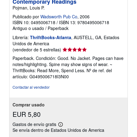
Contemporary Readings
Pojman, Louis P.
Publicado por
Wadsworth Pub Co
, 2006
ISBN 10: 0495006718
/
ISBN 13: 9780495006718
Antiguo o usado
/
Paperback
Librería:
ThriftBooks-Atlanta
, AUSTELL, GA, Estados
Unidos de America
Calificación
(vendedor de 5 estrellas)
del
Paperback. Condición: Good. No Jacket. Pages can have
vendedor:
notes/highlighting. Spine may show signs of wear. ~
5
ThriftBooks: Read More, Spend Less.
Nº de ref. del
de
artículo: G0495006718I3N00
5
estrellas
Contactar al vendedor
Comprar usado
EUR 5,80
Gastos de envío gratis
Más
Se envía dentro de Estados Unidos de America
información
sobre