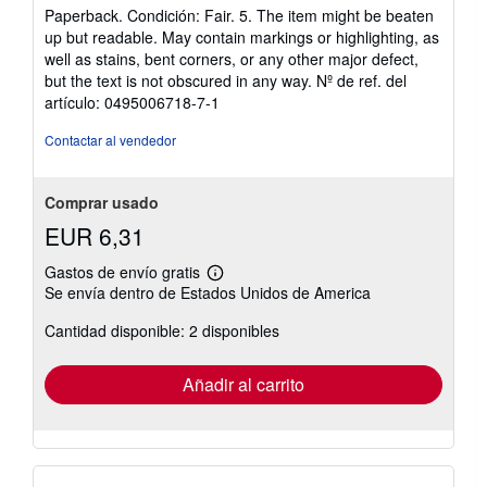
del
Paperback. Condición: Fair. 5. The item might be beaten
vendedor:
up but readable. May contain markings or highlighting, as
5
well as stains, bent corners, or any other major defect,
de
but the text is not obscured in any way.
Nº de ref. del
5
artículo: 0495006718-7-1
estrellas
Contactar al vendedor
Comprar usado
EUR 6,31
Gastos de envío gratis
Más
Se envía dentro de Estados Unidos de America
información
sobre
Cantidad disponible: 2 disponibles
las
tarifas
de
envío
Añadir al carrito