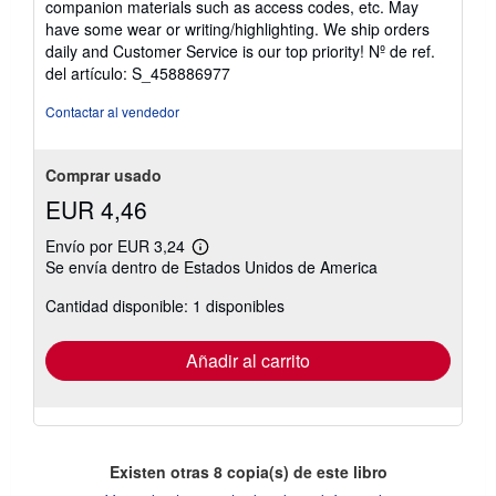
companion materials such as access codes, etc. May
de
have some wear or writing/highlighting. We ship orders
5
daily and Customer Service is our top priority!
Nº de ref.
estrellas
del artículo: S_458886977
Contactar al vendedor
Comprar usado
EUR 4,46
Envío por EUR 3,24
Más
Se envía dentro de Estados Unidos de America
información
sobre
Cantidad disponible: 1 disponibles
las
tarifas
de
envío
Añadir al carrito
Existen otras
8
copia(s) de este libro