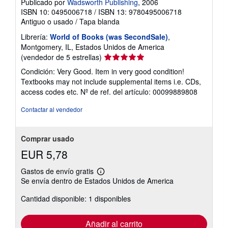
Publicado por
Wadsworth Publishing
, 2006
s
ISBN 10: 0495006718
/
ISBN 13: 9780495006718
t
Antiguo o usado
/
Tapa blanda
a
r
Librería:
World of Books (was SecondSale)
,
i
f
Montgomery, IL, Estados Unidos de America
a
Calificación
(vendedor de 5 estrellas)
s
del
d
Condición: Very Good. Item in very good condition!
e
vendedor:
Textbooks may not include supplemental items i.e. CDs,
e
5
n
access codes etc.
Nº de ref. del artículo: 00099889808
de
v
í
5
Contactar al vendedor
o
estrellas
Comprar usado
EUR 5,78
Gastos de envío gratis
Más
Se envía dentro de Estados Unidos de America
información
sobre
Cantidad disponible: 1 disponibles
las
tarifas
de
envío
Añadir al carrito