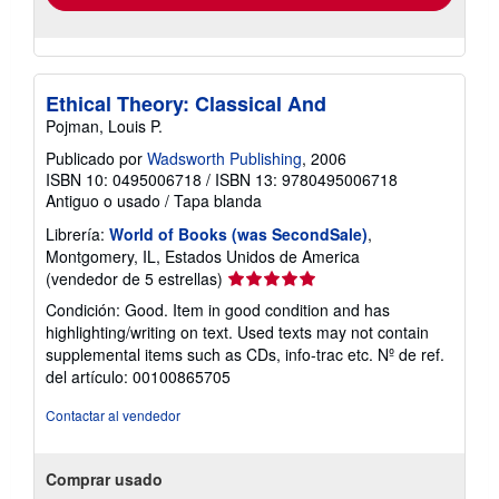
Ethical Theory: Classical And
Pojman, Louis P.
Publicado por
Wadsworth Publishing
, 2006
ISBN 10: 0495006718
/
ISBN 13: 9780495006718
Antiguo o usado
/
Tapa blanda
Librería:
World of Books (was SecondSale)
,
Montgomery, IL, Estados Unidos de America
Calificación
(vendedor de 5 estrellas)
del
Condición: Good. Item in good condition and has
vendedor:
highlighting/writing on text. Used texts may not contain
5
supplemental items such as CDs, info-trac etc.
Nº de ref.
de
del artículo: 00100865705
5
estrellas
Contactar al vendedor
Comprar usado