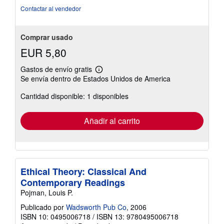
estrellas
Contactar al vendedor
Comprar usado
EUR 5,80
Gastos de envío gratis
Más
Se envía dentro de Estados Unidos de America
información
sobre
Cantidad disponible: 1 disponibles
las
tarifas
de
envío
Añadir al carrito
Ethical Theory: Classical And
Contemporary Readings
Pojman, Louis P.
Publicado por
Wadsworth Pub Co
, 2006
ISBN 10: 0495006718
/
ISBN 13: 9780495006718