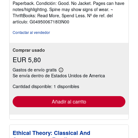
del
Paperback. Condición: Good. No Jacket. Pages can have
vendedor:
notes/highlighting. Spine may show signs of wear. ~
5
ThriftBooks: Read More, Spend Less.
Nº de ref. del
de
artículo: G0495006718I3N00
5
estrellas
Contactar al vendedor
Comprar usado
EUR 5,80
Gastos de envío gratis
Más
Se envía dentro de Estados Unidos de America
información
sobre
Cantidad disponible: 1 disponibles
las
tarifas
de
envío
Añadir al carrito
Ethical Theory: Classical And