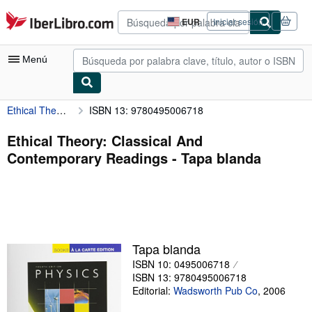
Pasar al contenido principal
IberLibro.com
EUR
Iniciar sesión
Preferencias
de
compra
Menú
del
sitio.
Ethical Theory: Classical And Contemporary Readings
ISBN 13: 9780495006718
Mi cuenta
Consultar mis pedidos
Ethical Theory: Classical And
Contemporary Readings - Tapa blanda
Búsqueda avanzada
Colecciones
Libros antiguos
Arte y coleccionismo
Tapa blanda
Vendedores
ISBN 10: 0495006718
ISBN 13: 9780495006718
Comenzar a vender
Editorial:
Wadsworth Pub Co
,
2006
Ayuda