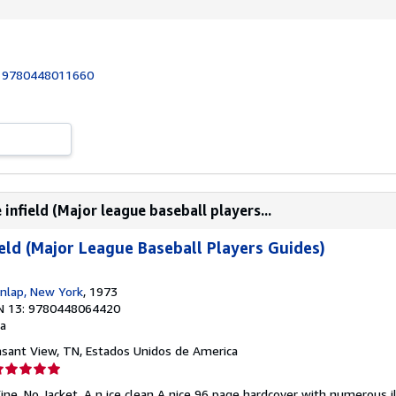
:
9780448011660
nfield (Major league baseball players...
ield (Major League Baseball Players Guides)
nlap, New York
, 1973
N 13: 9780448064420
a
easant View, TN, Estados Unidos de America
lificación
el
Fine. No Jacket. A n ice clean A nice 96 page hardcover with numerous il