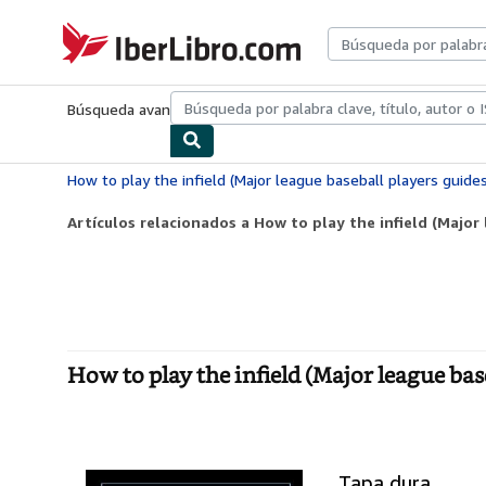
Pasar al contenido principal
IberLibro.com
Búsqueda avanzada
Colecciones
Libros antiguos
Arte y colecc
How to play the infield (Major league baseball players guides
Artículos relacionados a How to play the infield (Major 
How to play the infield (Major league bas
Tapa dura