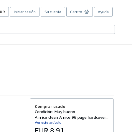
UR
Iniciar sesión
Su cuenta
Carrito
Ayuda
referencias
e
ompra
el
itio.
Comprar usado
Condición: Muy bueno
A n ice clean A nice 96 page hardcover...
Ver este artículo
EUR 8,91