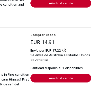
Añadir al carrito
ce condition and
Comprar usado
EUR 14,91
Envío por EUR 17,22
Más
Se envía de Australia a Estados Unidos
información
sobre
de America
las
tarifas
Cantidad disponible: 1 disponibles
de
envío
is in Fine condition
Añadir al carrito
ncern Himself First
Nº de ref. del