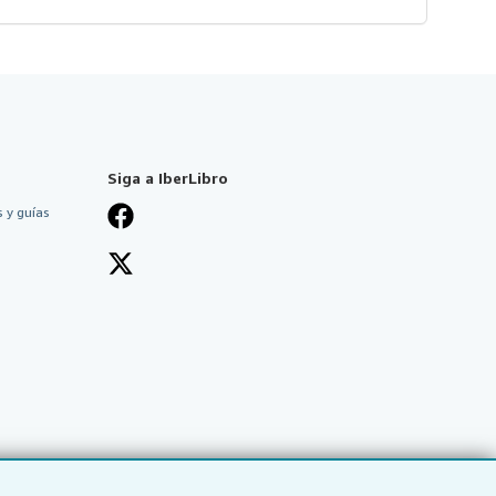
Siga a IberLibro
 y guías