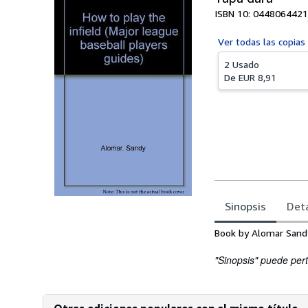
ISBN 10: 0448064421
Ver todas las
copias
2 Usado
De
EUR 8,91
Sinopsis
Deta
Sinopsis
Book by Alomar Sand
"Sinopsis" puede pert