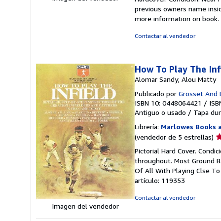
v
previous owners name inside
5
more information on book. 
d
5
Contactar al vendedor
e
Imagen del vendedor
How To Play The Inf
Alomar Sandy; Alou Matty
Publicado por
Grosset And 
ISBN 10: 0448064421
/
ISB
Antiguo o usado
/
Tapa dur
Librería:
Marlowes Books 
Ca
(vendedor de 5 estrellas)
d
Pictorial Hard Cover. Condic
v
throughout. Most Ground Ba
5
Of All With Playing Clse T
d
artículo: 119353
5
e
Contactar al vendedor