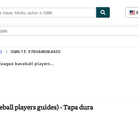
E
P
d
c
ionismo
Vendedores
Comenzar a vender
d
s
)
ISBN 13: 9780448064420
league baseball players...
eball players guides) - Tapa dura