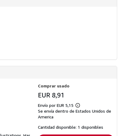
s
d
e
e
n
v
í
o
Comprar usado
EUR 8,91
Envío por EUR 5,15
Más
Se envía dentro de Estados Unidos de
información
sobre
America
las
tarifas
Cantidad disponible: 1 disponibles
de
envío
lustrations. Has