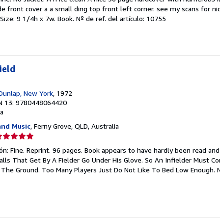
endedor:
 front cover a a small ding top front left corner. see my scans for ni
Size: 9 1/4h x 7w. Book.
Nº de ref. del artículo: 10755
e
strellas
ield
Dunlap, New York
, 1972
N 13: 9780448064420
a
and Music
, Ferny Grove, QLD, Australia
lificación
el
ión: Fine. Reprint. 96 pages. Book appears to have hardly been read and 
endedor:
lls That Get By A Fielder Go Under His Glove. So An Infielder Must Co
o The Ground. Too Many Players Just Do Not Like To Bed Low Enough.
e
strellas