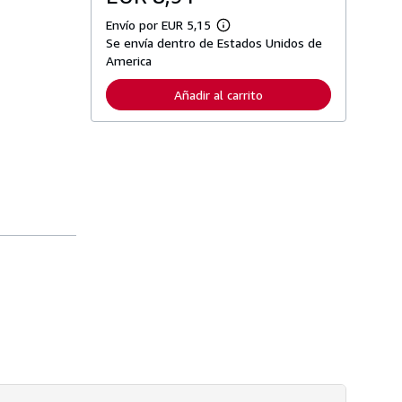
Envío por EUR 5,15
M
Se envía dentro de Estados Unidos de
á
s
America
i
n
Añadir al carrito
f
o
r
m
a
c
i
ó
n
s
o
b
r
e
l
a
s
t
a
r
i
f
a