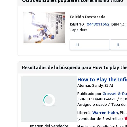
Otras ediciones populares con el mismo título
Edición Destacada
ISBN 10:
0448011662
ISBN 13
Tapa dura
Resultados de la búsqueda para How to play the i
How to Play the Inf
Alomar, Sandy, Et Al
Publicado por
Grosset & Du
ISBN 10: 0448064421
/
ISB
Antiguo o usado
/
Tapa dur
Librería:
Warren Hahn
, Pl
Ca
(vendedor de 5 estrellas)
d
Hardcover. Condición: Near 