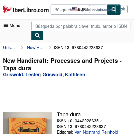
Pasar al contenido principal
IberLibro.com
EUR
Iniciar sesión
Preferencias
de
compra
Menú
del
sitio.
Griswold, Lester
New Handicraft: Processes and Projects
ISBN 13: 9780442228637
Mi cuenta
Consultar mis pedidos
New Handicraft: Processes and Projects -
Tapa dura
Búsqueda avanzada
Griswold, Lester
;
Griswold, Kathleen
Colecciones
Libros antiguos
Arte y coleccionismo
Vendedores
Tapa dura
ISBN 10: 0442228635
Comenzar a vender
ISBN 13: 9780442228637
Ayuda
Editorial:
Van Nostrand Reinhold