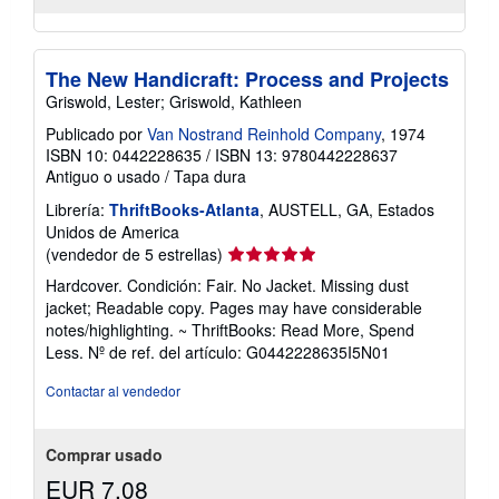
The New Handicraft: Process and Projects
Griswold, Lester; Griswold, Kathleen
Publicado por
Van Nostrand Reinhold Company
, 1974
ISBN 10: 0442228635
/
ISBN 13: 9780442228637
Antiguo o usado
/
Tapa dura
Librería:
ThriftBooks-Atlanta
, AUSTELL, GA, Estados
Unidos de America
Calificación
(vendedor de 5 estrellas)
del
Hardcover. Condición: Fair. No Jacket. Missing dust
vendedor:
jacket; Readable copy. Pages may have considerable
5
notes/highlighting. ~ ThriftBooks: Read More, Spend
de
Less.
Nº de ref. del artículo: G0442228635I5N01
5
estrellas
Contactar al vendedor
Comprar usado
EUR 7,08