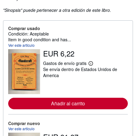
"Sinopsis" puede pertenecer a otra edición de este libro.
Comprar usado
Condición: Aceptable
Item in good condition and has...
Ver este artículo
EUR 6,22
Gastos de envío gratis
M
Se envía dentro de Estados Unidos de
á
s
America
i
n
f
o
r
m
Añadir al carrito
a
c
i
ó
Comprar nuevo
n
Ver este artículo
s
o