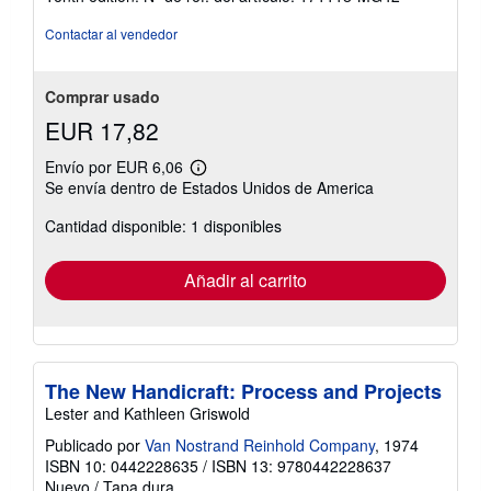
de
5
Contactar al vendedor
estrellas
Comprar usado
EUR 17,82
Envío por EUR 6,06
Más
Se envía dentro de Estados Unidos de America
información
sobre
Cantidad disponible: 1 disponibles
las
tarifas
de
envío
Añadir al carrito
The New Handicraft: Process and Projects
Lester and Kathleen Griswold
Publicado por
Van Nostrand Reinhold Company
, 1974
ISBN 10: 0442228635
/
ISBN 13: 9780442228637
Nuevo
/
Tapa dura