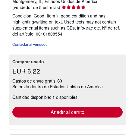
Montgomery, IL, Estados Unidos de America
Calificación
(vendedor de 5 estrellas)
del
Condición: Good. Item in good condition and has
vendedor:
highlighting/writing on text. Used texts may not contain
5
supplemental items such as CDs, info-trac etc.
Nº de ref.
de
del artículo: 00101808554
5
estrellas
Contactar al vendedor
Comprar usado
EUR 6,22
Gastos de envío gratis
Más
Se envía dentro de Estados Unidos de America
información
sobre
Cantidad disponible: 1 disponibles
las
tarifas
de
envío
Añadir al carrito