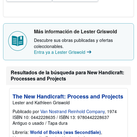
s
d
e
e
n
v
Más información de Lester Griswold
í
o
Descubre sus obras publicadas y ofertas
coleccionables.
Entra ya a Lester Griswold
Resultados de la búsqueda para New Handicraft:
Processes and Projects
The New Handicraft: Process and Projects
Lester and Kathleen Griswold
Publicado por
Van Nostrand Reinhold Company
, 1974
ISBN 10: 0442228635
/
ISBN 13: 9780442228637
Antiguo o usado
/
Tapa dura
Librería:
World of Books (was SecondSale)
,