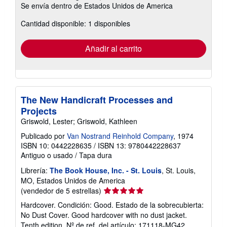
Se envía dentro de Estados Unidos de America
información
sobre
Cantidad disponible: 1 disponibles
las
tarifas
de
envío
Añadir al carrito
The New Handicraft Processes and
Projects
Griswold, Lester; Griswold, Kathleen
Publicado por
Van Nostrand Reinhold Company
, 1974
ISBN 10: 0442228635
/
ISBN 13: 9780442228637
Antiguo o usado
/
Tapa dura
Librería:
The Book House, Inc. - St. Louis
, St. Louis,
MO, Estados Unidos de America
Calificación
(vendedor de 5 estrellas)
del
Hardcover. Condición: Good. Estado de la sobrecubierta:
vendedor:
No Dust Cover. Good hardcover with no dust jacket.
5
Tenth edition.
Nº de ref. del artículo: 171118-MG42