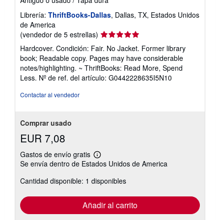
Librería:
ThriftBooks-Dallas
, Dallas, TX, Estados Unidos
de America
Calificación
(vendedor de 5 estrellas)
del
Hardcover. Condición: Fair. No Jacket. Former library
vendedor:
book; Readable copy. Pages may have considerable
5
notes/highlighting. ~ ThriftBooks: Read More, Spend
de
Less.
Nº de ref. del artículo: G0442228635I5N10
5
estrellas
Contactar al vendedor
Comprar usado
EUR 7,08
Gastos de envío gratis
Más
Se envía dentro de Estados Unidos de America
información
sobre
Cantidad disponible: 1 disponibles
las
tarifas
de
envío
Añadir al carrito