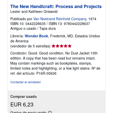
The New Handicraft: Process and Projects
Lester and Kathleen Griswold
Publicado por
Van Nostrand Reinhold Company
, 1974
ISBN 10: 0442228635
/
ISBN 13: 9780442228637
Antiguo o usado
/
Tapa dura
Librería:
Wonder Book
, Frederick, MD, Estados Unidos
de America
Calificación
(vendedor de 5 estrellas)
del
Condición: Good. Good condition. No Dust Jacket 10th
vendedor:
edition. A copy that has been read but remains intact.
5
May contain markings such as bookplates, stamps,
de
limited notes and highlighting, or a few light stains.
Nº de
5
ref. del artículo: P16R-00626
estrellas
Contactar al vendedor
Comprar usado
EUR 6,23
Gastos de envío gratis