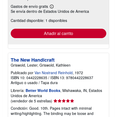
Gastos de envío gratis
Más
Se envía dentro de Estados Unidos de America
información
sobre
Cantidad disponible: 1 disponibles
las
tarifas
de
envío
Añadir al carrito
The New Handicraft
Griswold, Lester, Griswold, Kathleen
Publicado por
Van Nostrand Reinhold
, 1972
ISBN 10: 0442228635
/
ISBN 13: 9780442228637
Antiguo o usado
/
Tapa dura
Librería:
Better World Books
, Mishawaka, IN, Estados
Unidos de America
Calificación
(vendedor de 5 estrellas)
del
Condición: Good. 10th. Pages intact with minimal
vendedor:
writing/highlighting. The binding may be loose and
5