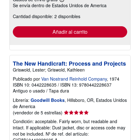
Más
Se envía dentro de Estados Unidos de America
información
sobre
Cantidad disponible: 2 disponibles
las
tarifas
de
envío
Añadir al carrito
The New Handicraft: Process and Projects
Griswold, Lester; Griswold, Kathleen
Publicado por
Van Nostrand Reinhold Company
, 1974
ISBN 10: 0442228635
/
ISBN 13: 9780442228637
Antiguo o usado
/
Tapa dura
Librería:
Goodwill Books
, Hillsboro, OR, Estados Unidos
de America
Calificación
(vendedor de 5 estrellas)
del
Condición: acceptable. Fairly worn, but readable and
vendedor:
intact. If applicable: Dust jacket, disc or access code may
5
not be included.
Nº de ref. del artículo:
de
GICWV.0442228635.A