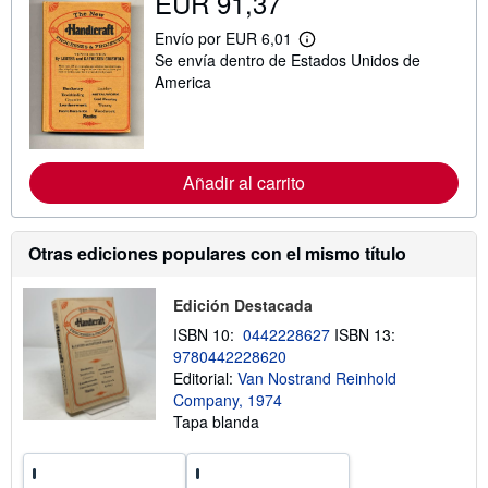
EUR 91,37
b
r
Envío por EUR 6,01
e
M
l
Se envía dentro de Estados Unidos de
á
a
s
America
s
i
t
n
a
f
r
o
i
r
f
m
Añadir al carrito
a
a
s
c
d
i
e
ó
Otras ediciones populares con el mismo título
e
n
n
s
v
o
í
Edición Destacada
b
o
r
ISBN 10:
0442228627
ISBN 13:
e
9780442228620
l
a
Editorial:
Van Nostrand Reinhold
s
Company, 1974
t
Tapa blanda
a
r
i
f
a