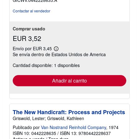
5
estrellas
Contactar al vendedor
Comprar usado
EUR 3,52
Envío por EUR 3,45
Más
Se envía dentro de Estados Unidos de America
información
sobre
Cantidad disponible: 1 disponibles
las
tarifas
de
envío
Añadir al carrito
The New Handicraft: Process and Projects
Griswold, Lester; Griswold, Kathleen
Publicado por
Van Nostrand Reinhold Company
, 1974
ISBN 10: 0442228635
/
ISBN 13: 9780442228637
Antiguo o usado
/
Tapa dura