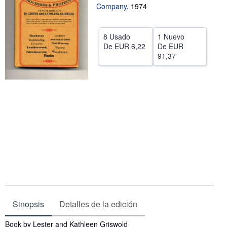
Company
,
1974
CERRAR
8 Usado
1 Nuevo
De
EUR 6,22
De
EUR
91,37
Sinopsis
Detalles de la edición
Sinopsis
Book by Lester and Kathleen Griswold