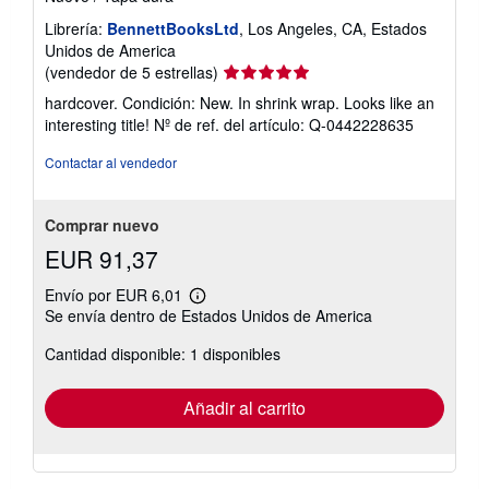
Librería:
BennettBooksLtd
, Los Angeles, CA, Estados
Unidos de America
Calificación
(vendedor de 5 estrellas)
del
hardcover. Condición: New. In shrink wrap. Looks like an
vendedor:
interesting title!
Nº de ref. del artículo: Q-0442228635
5
de
Contactar al vendedor
5
estrellas
Comprar nuevo
EUR 91,37
Envío por EUR 6,01
Más
Se envía dentro de Estados Unidos de America
información
sobre
Cantidad disponible: 1 disponibles
las
tarifas
de
envío
Añadir al carrito