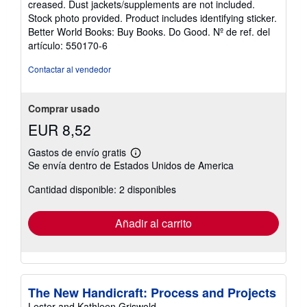
creased. Dust jackets/supplements are not included.
de
Stock photo provided. Product includes identifying sticker.
5
Better World Books: Buy Books. Do Good.
Nº de ref. del
estrellas
artículo: 550170-6
Contactar al vendedor
Comprar usado
EUR 8,52
Gastos de envío gratis
Más
Se envía dentro de Estados Unidos de America
información
sobre
Cantidad disponible: 2 disponibles
las
tarifas
de
envío
Añadir al carrito
The New Handicraft: Process and Projects
Lester and Kathleen Griswold