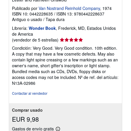
Publicado por
Van Nostrand Reinhold Company
, 1974
ISBN 10: 0442228635
/
ISBN 13: 9780442228637
Antiguo o usado
/
Tapa dura
Librería:
Wonder Book
, Frederick, MD, Estados Unidos
de America
Calificación
(vendedor de 5 estrellas)
del
Condición: Very Good. Very Good condition. 10th edition.
vendedor:
A copy that may have a few cosmetic defects. May also
5
contain light spine creasing or a few markings such as an
de
owner's name, short gifter's inscription or light stamp.
5
Bundled media such as CDs, DVDs, floppy disks or
estrellas
access codes may not be included.
Nº de ref. del artículo:
N13A-02986
Contactar al vendedor
Comprar usado
EUR 9,98
Gastos de envío gratis
Más