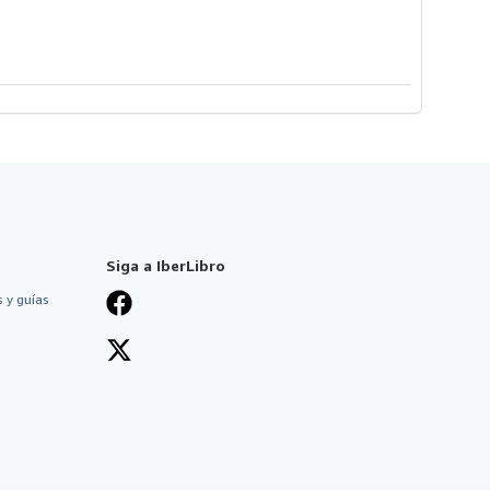
Siga a IberLibro
 y guías