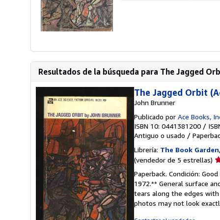
Resultados de la búsqueda para The Jagged Orbi
The Jagged Orbit (A
John Brunner
Publicado por
Ace Books, In
ISBN 10: 0441381200
/
ISB
Antiguo o usado
/
Paperba
Librería:
The Book Garden
Ca
(vendedor de 5 estrellas)
d
Paperback. Condición: Good 
v
1972.** General surface an
5
tears along the edges with
d
photos may not look exactl
5
e