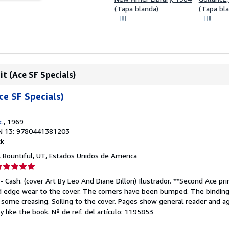
(Tapa blanda)
(Tapa bl
t (Ace SF Specials)
ce SF Specials)
c.
, 1969
N 13: 9780441381203
ck
, Bountiful, UT, Estados Unidos de America
lificación
el
- Cash. (cover Art By Leo And Diane Dillon) Ilustrador. **Second Ace pr
endedor:
d edge wear to the cover. The corners have been bumped. The binding
 some creasing. Soiling to the cover. Pages show general reader and a
e
y like the book.
Nº de ref. del artículo: 1195853
strellas