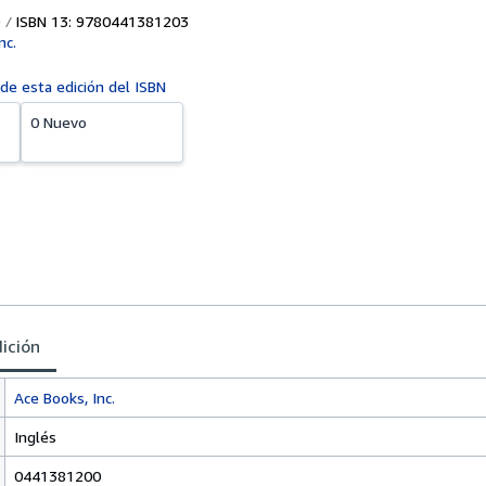
ISBN 13: 9780441381203
nc.
 de esta edición del ISBN
0 Nuevo
dición
Ace Books, Inc.
Inglés
0441381200