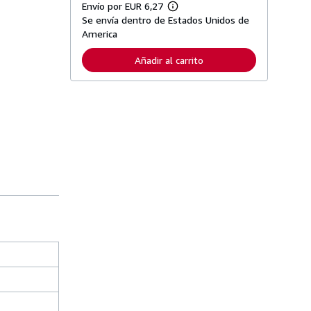
Envío por EUR 6,27
M
Se envía dentro de Estados Unidos de
á
s
America
i
n
Añadir al carrito
f
o
r
m
a
c
i
ó
n
s
o
b
r
e
l
a
s
t
a
r
i
f
a
s