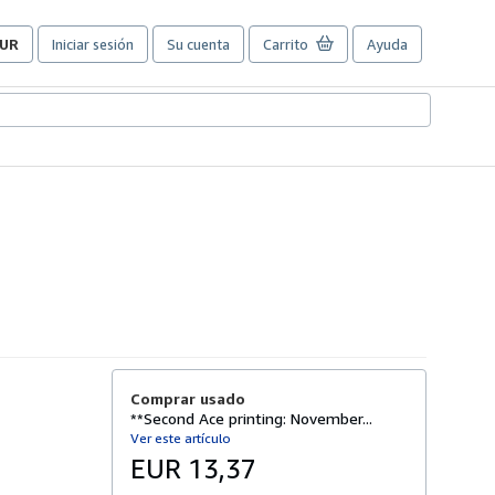
UR
Iniciar sesión
Su cuenta
Carrito
Ayuda
referencias
e
ompra
el
itio.
Comprar usado
**Second Ace printing: November...
Ver este artículo
EUR 13,37