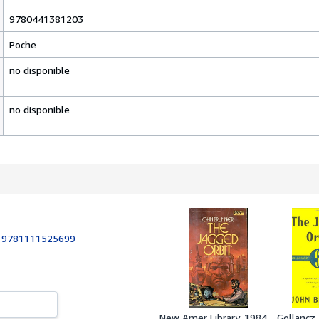
9780441381203
Poche
no disponible
no disponible
:
9781111525699
New Amer Library, 1984
Gollancz