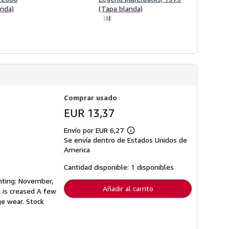
anda)
(Tapa blanda)
Comprar usado
EUR 13,37
Envío por EUR 6,27
Más
Se envía dentro de Estados Unidos de
información
sobre
America
las
tarifas
Cantidad disponible: 1 disponibles
de
envío
inting: November,
Añadir al carrito
 is creased A few
ge wear. Stock