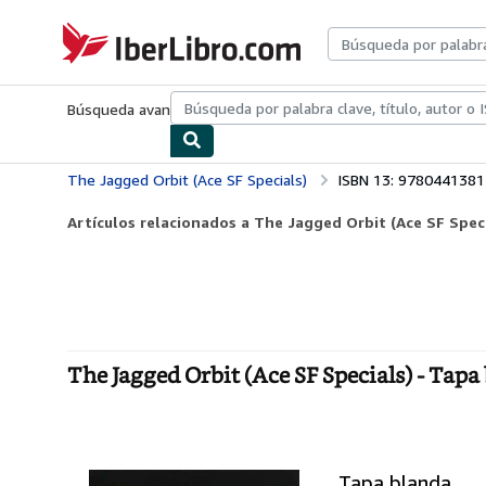
Pasar al contenido principal
IberLibro.com
Búsqueda avanzada
Colecciones
Libros antiguos
Arte y colecc
The Jagged Orbit (Ace SF Specials)
ISBN 13: 978044138
Artículos relacionados a The Jagged Orbit (Ace SF Speci
The Jagged Orbit (Ace SF Specials) - Tapa
Tapa blanda