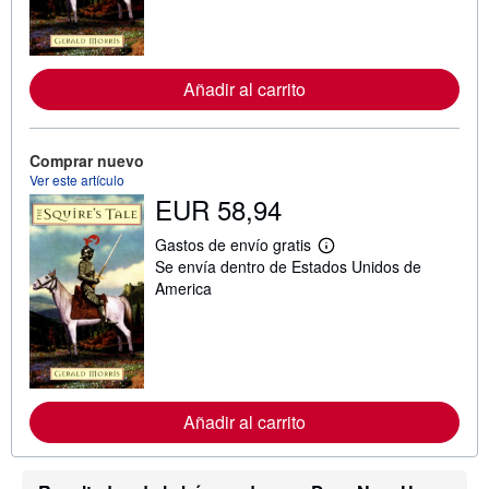
f
o
r
m
a
c
Añadir al carrito
i
ó
n
s
Comprar nuevo
o
Ver este artículo
b
EUR 58,94
r
e
l
Gastos de envío gratis
a
M
Se envía dentro de Estados Unidos de
s
á
t
s
America
a
i
r
n
i
f
f
o
a
r
s
m
d
a
e
c
Añadir al carrito
e
i
n
ó
v
n
í
s