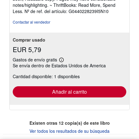
5
notes/highlighting. ~ ThriftBooks: Read More, Spend
de
Less.
Nº de ref. del artículo: G0440228239I5N10
5
estrellas
Contactar al vendedor
Comprar usado
EUR 5,79
Gastos de envío gratis
Más
Se envía dentro de Estados Unidos de America
información
sobre
Cantidad disponible: 1 disponibles
las
tarifas
de
envío
Añadir al carrito
Existen otras
12
copia(s) de este libro
Ver todos los resultados de su búsqueda