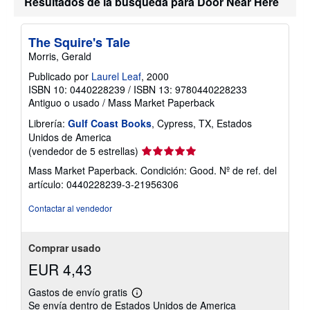
Resultados de la búsqueda para Door Near Here
o
o
b
r
e
The Squire's Tale
l
Morris, Gerald
a
s
Publicado por
Laurel Leaf
, 2000
t
ISBN 10: 0440228239
/
ISBN 13: 9780440228233
a
r
Antiguo o usado
/
Mass Market Paperback
i
f
Librería:
Gulf Coast Books
, Cypress, TX, Estados
a
Unidos de America
s
Calificación
(vendedor de 5 estrellas)
d
e
del
Mass Market Paperback. Condición: Good.
Nº de ref. del
e
vendedor:
artículo: 0440228239-3-21956306
n
5
v
í
de
Contactar al vendedor
o
5
estrellas
Comprar usado
EUR 4,43
Gastos de envío gratis
Más
Se envía dentro de Estados Unidos de America
información