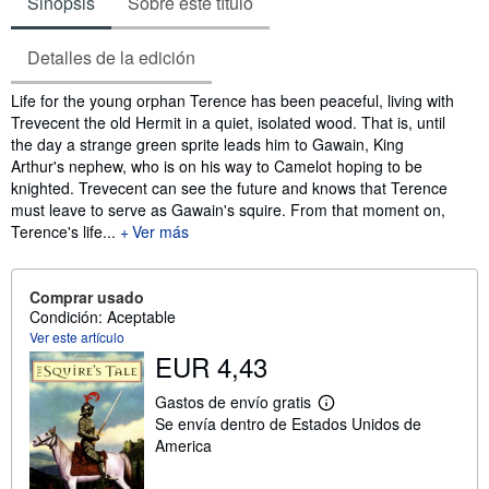
Sinopsis
Sobre este título
Detalles de la edición
Sinopsis
Life for the young orphan Terence has been peaceful, living with
Trevecent the old Hermit in a quiet, isolated wood. That is, until
the day a strange green sprite leads him to Gawain, King
Arthur's nephew, who is on his way to Camelot hoping to be
knighted. Trevecent can see the future and knows that Terence
must leave to serve as Gawain's squire. From that moment on,
Terence's life...
Ver más
Comprar usado
Condición: Aceptable
Ver este artículo
EUR 4,43
Gastos de envío gratis
M
Se envía dentro de Estados Unidos de
á
s
America
i
n