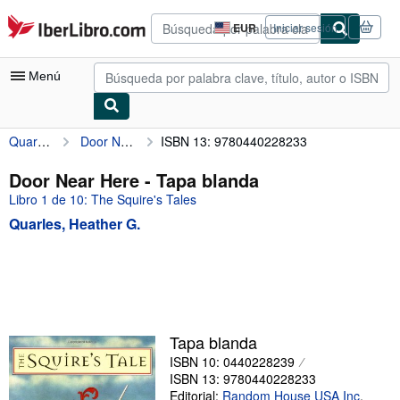
Pasar al contenido principal
IberLibro.com
EUR
Iniciar sesión
Preferencias
de
compra
Menú
del
sitio.
Quarles, Heather G.
Door Near Here
ISBN 13: 9780440228233
Mi cuenta
Consultar mis pedidos
Door Near Here - Tapa blanda
Libro 1 de 10: The Squire's Tales
Búsqueda avanzada
Quarles, Heather G.
Colecciones
Libros antiguos
Arte y coleccionismo
Vendedores
Tapa blanda
Comenzar a vender
ISBN 10: 0440228239
ISBN 13: 9780440228233
Ayuda
Editorial:
Random House USA Inc
,