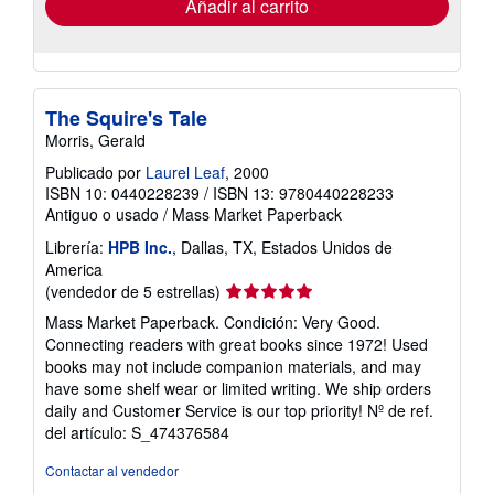
Añadir al carrito
The Squire's Tale
Morris, Gerald
Publicado por
Laurel Leaf
, 2000
ISBN 10: 0440228239
/
ISBN 13: 9780440228233
Antiguo o usado
/
Mass Market Paperback
Librería:
HPB Inc.
, Dallas, TX, Estados Unidos de
America
Calificación
(vendedor de 5 estrellas)
del
Mass Market Paperback. Condición: Very Good.
vendedor:
Connecting readers with great books since 1972! Used
5
books may not include companion materials, and may
de
have some shelf wear or limited writing. We ship orders
5
daily and Customer Service is our top priority!
Nº de ref.
estrellas
del artículo: S_474376584
Contactar al vendedor