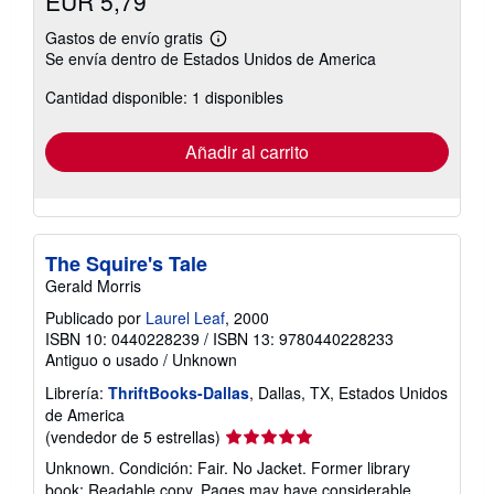
EUR 5,79
Gastos de envío gratis
Más
Se envía dentro de Estados Unidos de America
información
sobre
Cantidad disponible: 1 disponibles
las
tarifas
de
envío
Añadir al carrito
The Squire's Tale
Gerald Morris
Publicado por
Laurel Leaf
, 2000
ISBN 10: 0440228239
/
ISBN 13: 9780440228233
Antiguo o usado
/
Unknown
Librería:
ThriftBooks-Dallas
, Dallas, TX, Estados Unidos
de America
Calificación
(vendedor de 5 estrellas)
del
Unknown. Condición: Fair. No Jacket. Former library
vendedor:
book; Readable copy. Pages may have considerable