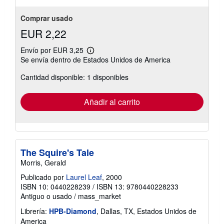
Comprar usado
EUR 2,22
Envío por EUR 3,25
Más
Se envía dentro de Estados Unidos de America
información
sobre
Cantidad disponible: 1 disponibles
las
tarifas
de
envío
Añadir al carrito
The Squire's Tale
Morris, Gerald
Publicado por
Laurel Leaf
, 2000
ISBN 10: 0440228239
/
ISBN 13: 9780440228233
Antiguo o usado
/
mass_market
Librería:
HPB-Diamond
, Dallas, TX, Estados Unidos de
America