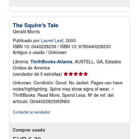
The Squire's Tale
Gerald Morris
Publicado por
Laurel Leaf
, 2000
ISBN 10: 0440228239
/
ISBN 13: 9780440228233
Antiguo o usado
/
Unknown
Librería:
ThriftBooks-Atlanta
, AUSTELL, GA, Estados
Unidos de America
Calificación
(vendedor de 5 estrellas)
del
Unknown. Condición: Good. No Jacket. Pages can have
vendedor:
notes/highlighting. Spine may show signs of wear. ~
5
ThriftBooks: Read More, Spend Less.
Nº de ref. del
de
artículo: G0440228239I3N00
5
estrellas
Contactar al vendedor
Comprar usado