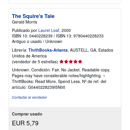
The Squire's Tale
Gerald Morris
Publicado por
Laurel Leaf
, 2000
ISBN 10: 0440228239
/
ISBN 13: 9780440228233
Antiguo o usado
/
Unknown
Librería:
ThriftBooks-Atlanta
, AUSTELL, GA, Estados
Unidos de America
Calificación
(vendedor de 5 estrellas)
del
Unknown. Condición: Fair. No Jacket. Readable copy.
vendedor:
Pages may have considerable notes/highlighting. ~
5
ThriftBooks: Read More, Spend Less.
Nº de ref. del
de
artículo: G0440228239I5N00
5
estrellas
Contactar al vendedor
Comprar usado
EUR 5,79