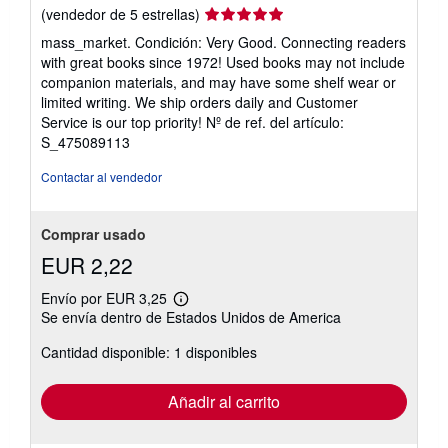
Calificación
(vendedor de 5 estrellas)
del
mass_market. Condición: Very Good. Connecting readers
vendedor:
with great books since 1972! Used books may not include
5
companion materials, and may have some shelf wear or
de
limited writing. We ship orders daily and Customer
5
Service is our top priority!
Nº de ref. del artículo:
estrellas
S_475089113
Contactar al vendedor
Comprar usado
EUR 2,22
Envío por EUR 3,25
Más
Se envía dentro de Estados Unidos de America
información
sobre
Cantidad disponible: 1 disponibles
las
tarifas
de
envío
Añadir al carrito