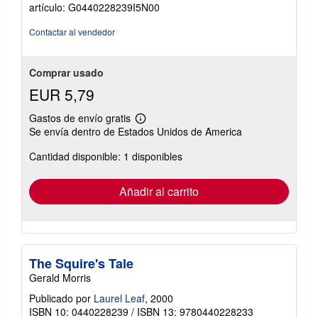
de
artículo: G0440228239I5N00
5
estrellas
Contactar al vendedor
Comprar usado
EUR 5,79
Gastos de envío gratis
Más
Se envía dentro de Estados Unidos de America
información
sobre
Cantidad disponible: 1 disponibles
las
tarifas
de
envío
Añadir al carrito
The Squire's Tale
Gerald Morris
Publicado por
Laurel Leaf
, 2000
ISBN 10: 0440228239
/
ISBN 13: 9780440228233