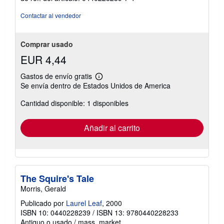
estrellas
Contactar al vendedor
Comprar usado
EUR 4,44
Gastos de envío gratis
Más
Se envía dentro de Estados Unidos de America
información
sobre
Cantidad disponible: 1 disponibles
las
tarifas
de
envío
Añadir al carrito
The Squire's Tale
Morris, Gerald
Publicado por
Laurel Leaf
, 2000
ISBN 10: 0440228239
/
ISBN 13: 9780440228233
Antiguo o usado
/
mass_market