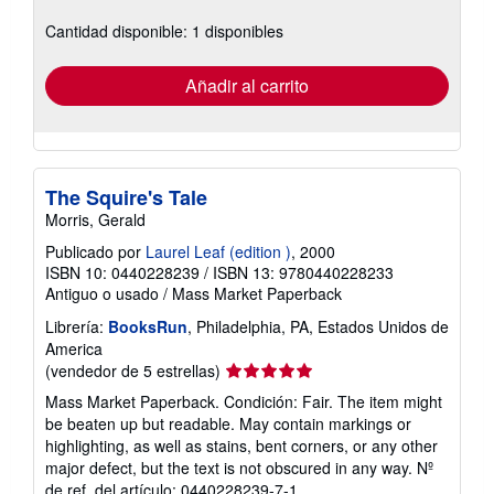
sobre
Cantidad disponible: 1 disponibles
las
tarifas
de
envío
Añadir al carrito
The Squire's Tale
Morris, Gerald
Publicado por
Laurel Leaf (edition )
, 2000
ISBN 10: 0440228239
/
ISBN 13: 9780440228233
Antiguo o usado
/
Mass Market Paperback
Librería:
BooksRun
, Philadelphia, PA, Estados Unidos de
America
Calificación
(vendedor de 5 estrellas)
del
Mass Market Paperback. Condición: Fair. The item might
vendedor:
be beaten up but readable. May contain markings or
5
highlighting, as well as stains, bent corners, or any other
de
major defect, but the text is not obscured in any way.
Nº
5
de ref. del artículo: 0440228239-7-1