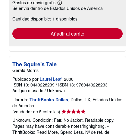
Gastos de envío gratis
Más
Se envía dentro de Estados Unidos de America
información
sobre
Cantidad disponible: 1 disponibles
las
tarifas
de
envío
Añadir al carrito
The Squire's Tale
Gerald Morris
Publicado por
Laurel Leaf
, 2000
ISBN 10: 0440228239
/
ISBN 13: 9780440228233
Antiguo o usado
/
Unknown
Librería:
ThriftBooks-Dallas
, Dallas, TX, Estados Unidos
de America
Calificación
(vendedor de 5 estrellas)
del
Unknown. Condición: Fair. No Jacket. Readable copy.
vendedor:
Pages may have considerable notes/highlighting. ~
5
ThriftBooks: Read More, Spend Less.
Nº de ref. del