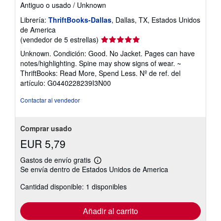
Antiguo o usado
/
Unknown
Librería:
ThriftBooks-Dallas
, Dallas, TX, Estados Unidos
de America
Calificación
(vendedor de 5 estrellas)
del
Unknown. Condición: Good. No Jacket. Pages can have
vendedor:
notes/highlighting. Spine may show signs of wear. ~
5
ThriftBooks: Read More, Spend Less.
Nº de ref. del
de
artículo: G0440228239I3N00
5
estrellas
Contactar al vendedor
Comprar usado
EUR 5,79
Gastos de envío gratis
Más
Se envía dentro de Estados Unidos de America
información
sobre
Cantidad disponible: 1 disponibles
las
tarifas
de
envío
Añadir al carrito