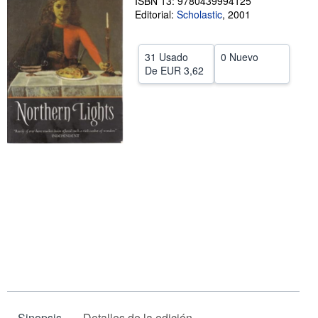
ISBN 13: 9780439994125
Editorial:
Scholastic
,
2001
CERRAR
31 Usado
0 Nuevo
De
EUR 3,62
Sinopsis
Detalles de la edición