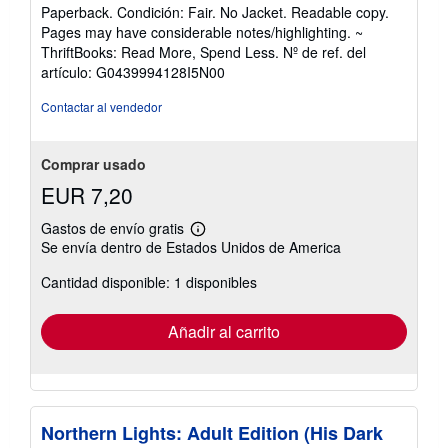
del
Paperback. Condición: Fair. No Jacket. Readable copy.
vendedor:
Pages may have considerable notes/highlighting. ~
5
ThriftBooks: Read More, Spend Less.
Nº de ref. del
de
artículo: G0439994128I5N00
5
estrellas
Contactar al vendedor
Comprar usado
EUR 7,20
Gastos de envío gratis
Más
Se envía dentro de Estados Unidos de America
información
sobre
Cantidad disponible: 1 disponibles
las
tarifas
de
envío
Añadir al carrito
Northern Lights: Adult Edition (His Dark