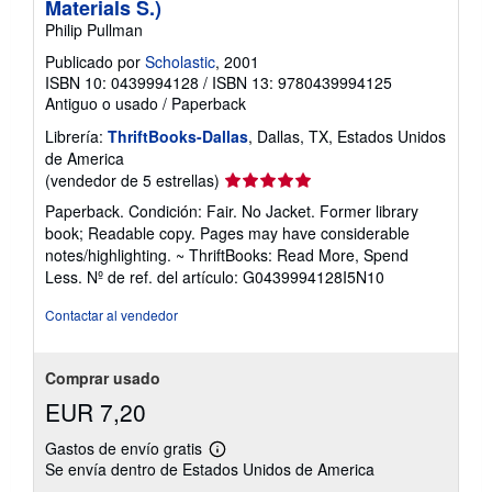
Materials S.)
Philip Pullman
Publicado por
Scholastic
, 2001
ISBN 10: 0439994128
/
ISBN 13: 9780439994125
Antiguo o usado
/
Paperback
Librería:
ThriftBooks-Dallas
, Dallas, TX, Estados Unidos
de America
Calificación
(vendedor de 5 estrellas)
del
Paperback. Condición: Fair. No Jacket. Former library
vendedor:
book; Readable copy. Pages may have considerable
5
notes/highlighting. ~ ThriftBooks: Read More, Spend
de
Less.
Nº de ref. del artículo: G0439994128I5N10
5
estrellas
Contactar al vendedor
Comprar usado
EUR 7,20
Gastos de envío gratis
Más
Se envía dentro de Estados Unidos de America
información
sobre