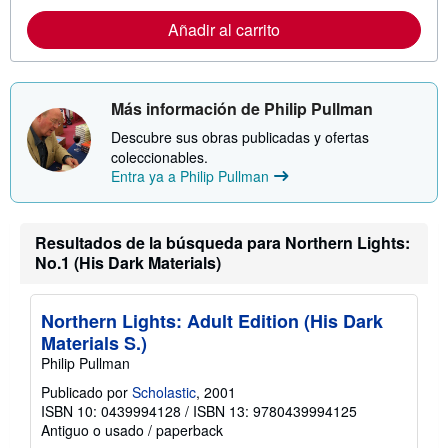
m
Añadir al carrito
a
c
i
ó
n
s
Más información de Philip Pullman
o
b
Descubre sus obras publicadas y ofertas
r
coleccionables.
e
Entra ya a Philip Pullman
l
a
s
t
a
Resultados de la búsqueda para Northern Lights:
r
No.1 (His Dark Materials)
i
f
a
s
Northern Lights: Adult Edition (His Dark
d
Materials S.)
e
e
Philip Pullman
n
v
Publicado por
Scholastic
, 2001
í
ISBN 10: 0439994128
/
ISBN 13: 9780439994125
o
Antiguo o usado
/
paperback