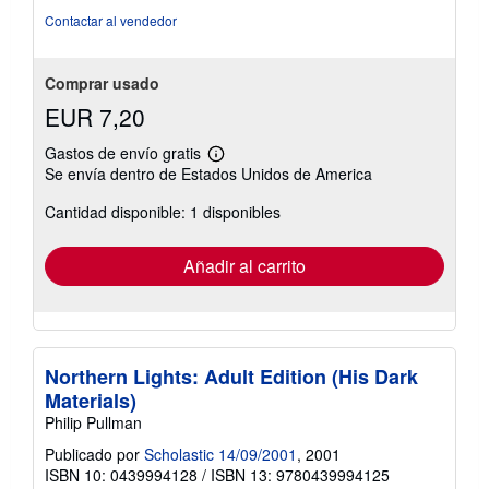
estrellas
Contactar al vendedor
Comprar usado
EUR 7,20
Gastos de envío gratis
Más
Se envía dentro de Estados Unidos de America
información
sobre
Cantidad disponible: 1 disponibles
las
tarifas
de
envío
Añadir al carrito
Northern Lights: Adult Edition (His Dark
Materials)
Philip Pullman
Publicado por
Scholastic 14/09/2001
, 2001
ISBN 10: 0439994128
/
ISBN 13: 9780439994125