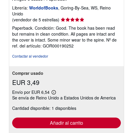
Librería:
WorldofBooks
, Goring-By-Sea, WS, Reino
Unido
Calificación
(vendedor de 5 estrellas)
del
Paperback. Condición: Good. The book has been read
vendedor:
but remains in clean condition. All pages are intact and
5
the cover is intact. Some minor wear to the spine.
Nº de
de
ref. del artículo: GOR000190252
5
estrellas
Contactar al vendedor
Comprar usado
EUR 3,49
Envío por EUR 6,54
Más
Se envía de Reino Unido a Estados Unidos de America
información
sobre
Cantidad disponible: 1 disponibles
las
tarifas
de
envío
Añadir al carrito