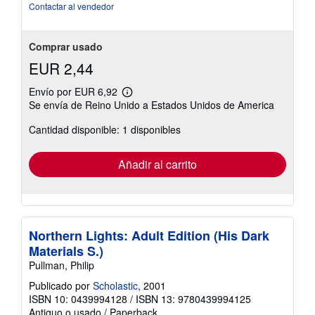
Contactar al vendedor
Comprar usado
EUR 2,44
Envío por EUR 6,92
Más
Se envía de Reino Unido a Estados Unidos de America
información
sobre
Cantidad disponible: 1 disponibles
las
tarifas
de
envío
Añadir al carrito
Northern Lights: Adult Edition (His Dark
Materials S.)
Pullman, Philip
Publicado por
Scholastic
, 2001
ISBN 10: 0439994128
/
ISBN 13: 9780439994125
Antiguo o usado
/
Paperback