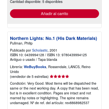
Cantidad disponible: 5 disponibles
las
tarifas
de
envío
Añadir al carrito
Northern Lights: No.1 (His Dark Materials)
Pullman, Philip
Publicado por
Scholastic
, 2001
ISBN 10: 0439994128
/
ISBN 13: 9780439994125
Antiguo o usado
/
Tapa blanda
Librería:
WeBuyBooks
, Rossendale, LANCS, Reino
Unido
Calificación
(vendedor de 5 estrellas)
del
Condición: Very Good. Most items will be dispatched the
vendedor:
same or the next working day. A copy that has been read,
5
but is in excellent condition. Pages are intact and not
de
marred by notes or highlighting. The spine remains
5
undamaged.
Nº de ref. del artículo: rev8868982537
estrellas