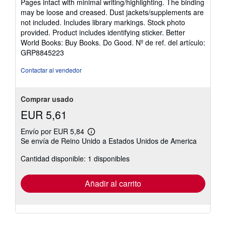
Pages intact with minimal writing/highlighting. The binding
5
may be loose and creased. Dust jackets/supplements are
de
not included. Includes library markings. Stock photo
5
provided. Product includes identifying sticker. Better
estrellas
World Books: Buy Books. Do Good.
Nº de ref. del artículo:
GRP8845223
Contactar al vendedor
Comprar usado
EUR 5,61
Envío por EUR 5,84
Más
Se envía de Reino Unido a Estados Unidos de America
información
sobre
Cantidad disponible: 1 disponibles
las
tarifas
de
envío
Añadir al carrito