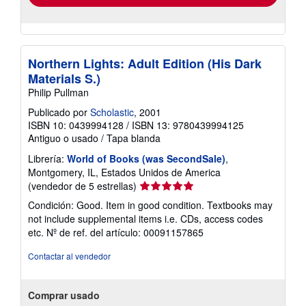
Northern Lights: Adult Edition (His Dark
Materials S.)
Philip Pullman
Publicado por
Scholastic
, 2001
ISBN 10: 0439994128
/
ISBN 13: 9780439994125
Antiguo o usado
/
Tapa blanda
Librería:
World of Books (was SecondSale)
,
Montgomery, IL, Estados Unidos de America
Calificación
(vendedor de 5 estrellas)
del
Condición: Good. Item in good condition. Textbooks may
vendedor:
not include supplemental items i.e. CDs, access codes
5
etc.
Nº de ref. del artículo: 00091157865
de
5
Contactar al vendedor
estrellas
Comprar usado