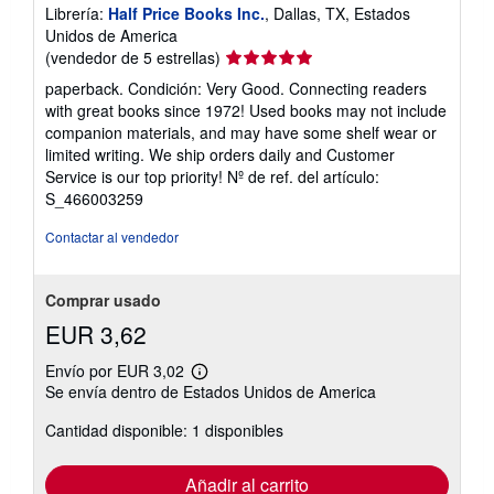
Librería:
Half Price Books Inc.
, Dallas, TX, Estados
Unidos de America
Calificación
(vendedor de 5 estrellas)
del
paperback. Condición: Very Good. Connecting readers
vendedor:
with great books since 1972! Used books may not include
5
companion materials, and may have some shelf wear or
de
limited writing. We ship orders daily and Customer
5
Service is our top priority!
Nº de ref. del artículo:
estrellas
S_466003259
Contactar al vendedor
Comprar usado
EUR 3,62
Envío por EUR 3,02
Más
Se envía dentro de Estados Unidos de America
información
sobre
Cantidad disponible: 1 disponibles
las
tarifas
de
envío
Añadir al carrito