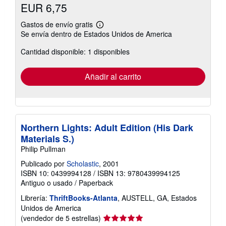
EUR 6,75
Gastos de envío gratis
Más
Se envía dentro de Estados Unidos de America
información
sobre
Cantidad disponible: 1 disponibles
las
tarifas
de
envío
Añadir al carrito
Northern Lights: Adult Edition (His Dark
Materials S.)
Philip Pullman
Publicado por
Scholastic
, 2001
ISBN 10: 0439994128
/
ISBN 13: 9780439994125
Antiguo o usado
/
Paperback
Librería:
ThriftBooks-Atlanta
, AUSTELL, GA, Estados
Unidos de America
Calificación
(vendedor de 5 estrellas)