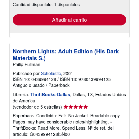
Cantidad disponible: 1 disponibles
las
tarifas
de
envío
Añadir al carrito
Northern Lights: Adult Edition (His Dark
Materials S.)
Philip Pullman
Publicado por
Scholastic
, 2001
ISBN 10: 0439994128
/
ISBN 13: 9780439994125
Antiguo o usado
/
Paperback
Librería:
ThriftBooks-Dallas
, Dallas, TX, Estados Unidos
de America
Calificación
(vendedor de 5 estrellas)
del
Paperback. Condición: Fair. No Jacket. Readable copy.
vendedor:
Pages may have considerable notes/highlighting. ~
5
ThriftBooks: Read More, Spend Less.
Nº de ref. del
de
artículo: G0439994128I5N00
5