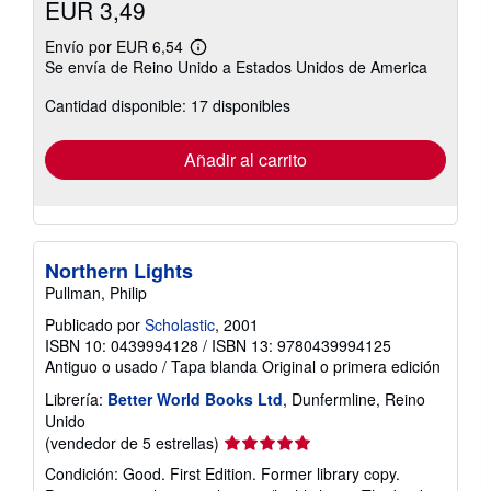
EUR 3,49
Envío por EUR 6,54
Más
Se envía de Reino Unido a Estados Unidos de America
información
sobre
Cantidad disponible: 17 disponibles
las
tarifas
de
envío
Añadir al carrito
Northern Lights
Pullman, Philip
Publicado por
Scholastic
, 2001
ISBN 10: 0439994128
/
ISBN 13: 9780439994125
Antiguo o usado
/
Tapa blanda
Original o primera edición
Librería:
Better World Books Ltd
, Dunfermline, Reino
Unido
Calificación
(vendedor de 5 estrellas)
del
Condición: Good. First Edition. Former library copy.
vendedor: