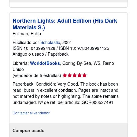
Northern Lights: Adult Edition (His Dark
Materials S.)
Pullman, Philip
Publicado por
Scholastic
, 2001
ISBN 10: 0439994128
/
ISBN 13: 9780439994125
Antiguo o usado
/
Paperback
Librería:
WorldofBooks
, Goring-By-Sea, WS, Reino
Unido
Calificación
(vendedor de 5 estrellas)
del
Paperback. Condición: Very Good. The book has been
vendedor:
read, but is in excellent condition. Pages are intact and
5
not marred by notes or highlighting. The spine remains
de
undamaged.
Nº de ref. del artículo: GOR000527491
5
estrellas
Contactar al vendedor
Comprar usado