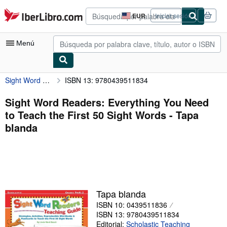
Pasar al contenido principal
IberLibro.com
EUR
Iniciar sesión
Preferencias
de
compra
Menú
del
sitio.
Sight Word Readers: Everything You Need to Teach the First 50 Sight Words
ISBN 13: 9780439511834
Mi cuenta
Consultar mis pedidos
Sight Word Readers: Everything You Need
to Teach the First 50 Sight Words - Tapa
Búsqueda avanzada
blanda
Colecciones
Libros antiguos
Arte y coleccionismo
Vendedores
Tapa blanda
ISBN 10: 0439511836
Comenzar a vender
ISBN 13: 9780439511834
Ayuda
Editorial:
Scholastic Teaching