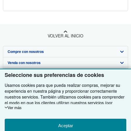
VOLVER AL INICIO
Compre con nosotros
Venda con nosotros
Búsqueda avanzada
Seleccione sus preferencias de cookies
Sobre nosotros
Colecciones
Comenzar a vender
Usamos cookies para que pueda realizar compras, mejorar su
Obtener Ayuda
Mi cuenta
Únase a nuestro programa de afiliados
Sobre IberLibro
experiencia en nuestra página y proporcionar correctamente
Otras compañías de AbeBooks
Mis pedidos
Recomiende un vendedor
Medios
Preguntas frecuentes y guías
nuestros servicios. También utilizamos cookies para comprender
el modo en que los clientes utilizan nuestros servicios (por
Siga a IberLibro
Ver carrito
Empleo
Atención al Cliente
AbeBooks.com
ejemplo, midiendo las visitas al sitio) y así poder realizar mejoras.
Ver más
Si está de acuerdo, también utilizaremos cookies de terceros
Política de Privacidad
AbeBooks.co.uk
para mostrar contenido relevante en los anuncios y medir el
rendimiento de los mismos. Elija Rechazar si noestá de acuerdo
Aceptar
Preferencias de cookies
AbeBooks.de