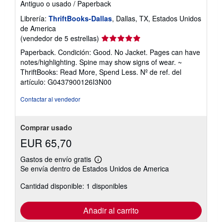
Antiguo o usado
/
Paperback
s
t
Librería:
ThriftBooks-Dallas
, Dallas, TX, Estados Unidos
a
de America
r
i
Calificación
(vendedor de 5 estrellas)
f
del
a
Paperback. Condición: Good. No Jacket. Pages can have
vendedor:
s
notes/highlighting. Spine may show signs of wear. ~
d
5
ThriftBooks: Read More, Spend Less.
Nº de ref. del
e
de
e
artículo: G0437900126I3N00
5
n
v
estrellas
Contactar al vendedor
í
o
Comprar usado
EUR 65,70
Gastos de envío gratis
Más
Se envía dentro de Estados Unidos de America
información
sobre
Cantidad disponible: 1 disponibles
las
tarifas
de
envío
Añadir al carrito