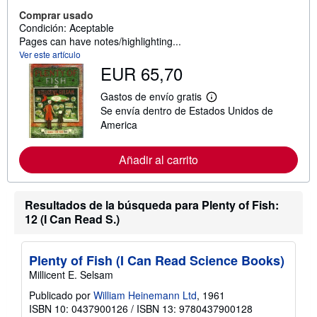
Comprar usado
Condición: Aceptable
Pages can have notes/highlighting...
Ver este artículo
EUR 65,70
Gastos de envío gratis
M
Se envía dentro de Estados Unidos de
á
s
America
i
n
f
Añadir al carrito
o
r
m
a
Resultados de la búsqueda para Plenty of Fish:
c
12 (I Can Read S.)
i
ó
n
s
Plenty of Fish (I Can Read Science Books)
o
b
Millicent E. Selsam
r
e
Publicado por
William Heinemann Ltd
, 1961
l
ISBN 10: 0437900126
/
ISBN 13: 9780437900128
a