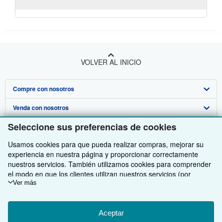
VOLVER AL INICIO
Compre con nosotros
Venda con nosotros
Búsqueda avanzada
Seleccione sus preferencias de cookies
Sobre nosotros
Colecciones
Comenzar a vender
Usamos cookies para que pueda realizar compras, mejorar su
Obtener Ayuda
Mi cuenta
Únase a nuestro programa de afiliados
Sobre IberLibro
experiencia en nuestra página y proporcionar correctamente
nuestros servicios. También utilizamos cookies para comprender
Otras compañías de AbeBooks
Mis pedidos
Recomiende un vendedor
Medios
Preguntas frecuentes y guías
el modo en que los clientes utilizan nuestros servicios (por
Siga a IberLibro
ejemplo, midiendo las visitas al sitio) y así poder realizar mejoras.
Ver más
Ver carrito
Empleo
Atención al Cliente
AbeBooks.com
Si está de acuerdo, también utilizaremos cookies de terceros
Política de Privacidad
AbeBooks.co.uk
para mostrar contenido relevante en los anuncios y medir el
rendimiento de los mismos. Elija Rechazar si noestá de acuerdo
Aceptar
Preferencias de cookies
AbeBooks.de