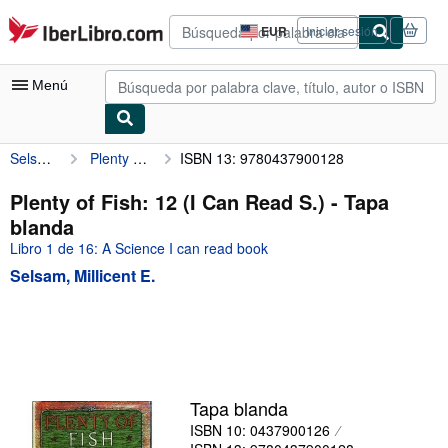
Pasar al contenido principal
IberLibro.com
EUR
Iniciar sesión
Preferencias
de
compra
Menú
del
sitio.
Selsam, Millicent E.
Plenty of Fish: 12 (I Can Read S.)
ISBN 13: 9780437900128
Mi cuenta
Consultar mis pedidos
Plenty of Fish: 12 (I Can Read S.) - Tapa
blanda
Búsqueda avanzada
Libro 1 de 16: A Science I can read book
Colecciones
Selsam, Millicent E.
Libros antiguos
Arte y coleccionismo
Vendedores
Comenzar a vender
Tapa blanda
ISBN 10: 0437900126
Ayuda