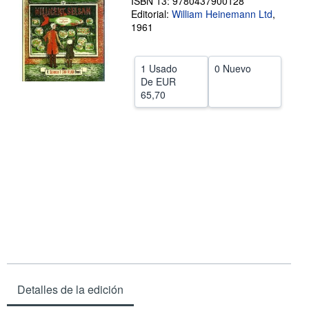
ISBN 13: 9780437900128
Editorial:
William Heinemann Ltd
,
CERRAR
1961
1 Usado
0 Nuevo
De
EUR
65,70
Detalles de la edición