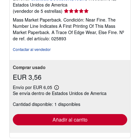
Estados Unidos de America
Calificación
(vendedor de 5 estrellas)
del
Mass Market Paperback. Condición: Near Fine. The
vendedor:
Number Line Indicates A First Printing Of This Mass
5
Market Paperback. A Trace Of Edge Wear, Else Fine.
Nº
de
de ref. del artículo: 025893
5
estrellas
Contactar al vendedor
Comprar usado
EUR 3,56
Envío por EUR 6,05
Más
Se envía dentro de Estados Unidos de America
información
sobre
Cantidad disponible: 1 disponibles
las
tarifas
de
envío
Añadir al carrito