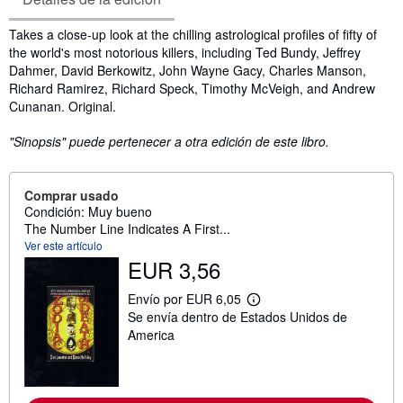
Sinopsis
Takes a close-up look at the chilling astrological profiles of fifty of
the world's most notorious killers, including Ted Bundy, Jeffrey
Dahmer, David Berkowitz, John Wayne Gacy, Charles Manson,
Richard Ramirez, Richard Speck, Timothy McVeigh, and Andrew
Cunanan. Original.
"Sinopsis" puede pertenecer a otra edición de este libro.
Comprar usado
Condición: Muy bueno
The Number Line Indicates A First...
Ver este artículo
EUR 3,56
Envío por EUR 6,05
M
Se envía dentro de Estados Unidos de
á
s
America
i
n
f
o
r