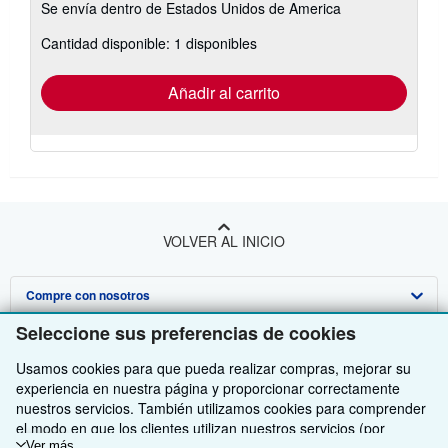
Se envía dentro de Estados Unidos de America
información
sobre
Cantidad disponible: 1 disponibles
las
tarifas
de
envío
Añadir al carrito
VOLVER AL INICIO
Compre con nosotros
Seleccione sus preferencias de cookies
Venda con nosotros
Búsqueda avanzada
Usamos cookies para que pueda realizar compras, mejorar su
Sobre nosotros
Colecciones
Comenzar a vender
experiencia en nuestra página y proporcionar correctamente
nuestros servicios. También utilizamos cookies para comprender
Obtener Ayuda
Mi cuenta
Únase a nuestro programa de afiliados
Sobre IberLibro
el modo en que los clientes utilizan nuestros servicios (por
Ver más
Otras compañías de AbeBooks
Mis pedidos
Recomiende un vendedor
Medios
Preguntas frecuentes y guías