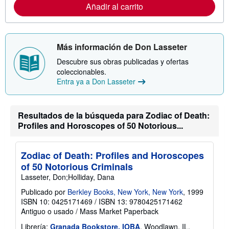
Añadir al carrito
m
a
c
i
ó
n
Más información de Don Lasseter
s
o
Descubre sus obras publicadas y ofertas
b
coleccionables.
r
Entra ya a Don Lasseter
e
l
a
s
t
Resultados de la búsqueda para Zodiac of Death:
a
Profiles and Horoscopes of 50 Notorious...
r
i
f
a
Zodiac of Death: Profiles and Horoscopes
s
of 50 Notorious Criminals
d
e
Lasseter, Don;Holliday, Dana
e
n
Publicado por
Berkley Books, New York, New York
, 1999
v
ISBN 10: 0425171469
/
ISBN 13: 9780425171462
í
Antiguo o usado
/
Mass Market Paperback
o
Librería:
Granada Bookstore, IOBA
, Woodlawn, IL,