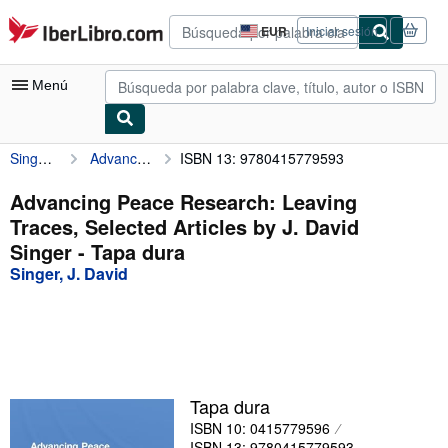
Pasar al contenido principal
IberLibro.com
EUR
Iniciar sesión
Preferencias
de
compra
Menú
del
sitio.
Singer, J. David
Advancing Peace Research: Leaving Traces, Selected Articles by J. David Singer
ISBN 13: 9780415779593
Mi cuenta
Consultar mis pedidos
Advancing Peace Research: Leaving
Traces, Selected Articles by J. David
Búsqueda avanzada
Singer - Tapa dura
Colecciones
Singer, J. David
Libros antiguos
Arte y coleccionismo
Vendedores
Tapa dura
Comenzar a vender
ISBN 10: 0415779596
Ayuda
ISBN 13: 9780415779593