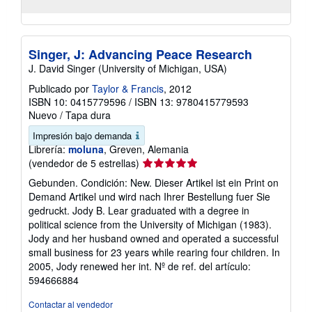
Singer, J: Advancing Peace Research
J. David Singer (University of Michigan, USA)
Publicado por
Taylor & Francis
, 2012
ISBN 10: 0415779596
/
ISBN 13: 9780415779593
Nuevo
/
Tapa dura
Impresión bajo demanda
Librería:
moluna
, Greven, Alemania
Calificación
(vendedor de 5 estrellas)
del
Gebunden. Condición: New. Dieser Artikel ist ein Print on
vendedor:
Demand Artikel und wird nach Ihrer Bestellung fuer Sie
5
gedruckt. Jody B. Lear graduated with a degree in
de
political science from the University of Michigan (1983).
5
Jody and her husband owned and operated a successful
estrellas
small business for 23 years while rearing four children. In
2005, Jody renewed her int.
Nº de ref. del artículo:
594666884
Contactar al vendedor