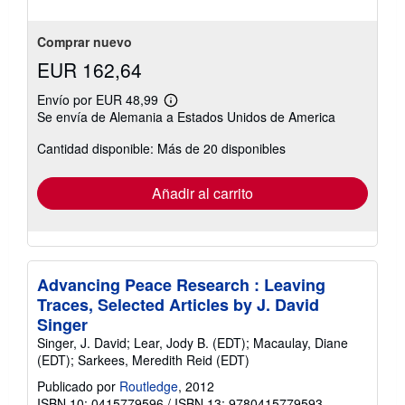
Comprar nuevo
EUR 162,64
Envío por EUR 48,99
Más
Se envía de Alemania a Estados Unidos de America
información
sobre
Cantidad disponible: Más de 20 disponibles
las
tarifas
de
envío
Añadir al carrito
Advancing Peace Research : Leaving
Traces, Selected Articles by J. David
Singer
Singer, J. David; Lear, Jody B. (EDT); Macaulay, Diane
(EDT); Sarkees, Meredith Reid (EDT)
Publicado por
Routledge
, 2012
ISBN 10: 0415779596
/
ISBN 13: 9780415779593