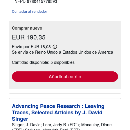
TNFPD-9780415779593
5
de
Contactar al vendedor
5
estrellas
Comprar nuevo
EUR 190,35
Envío por EUR 18,08
Más
Se envía de Reino Unido a Estados Unidos de America
información
sobre
Cantidad disponible: 5 disponibles
las
tarifas
de
envío
Añadir al carrito
Advancing Peace Research : Leaving
Traces, Selected Articles by J. David
Singer
Singer, J. David; Lear, Jody B. (EDT); Macaulay, Diane
(EDT); Sarkees, Meredith Reid (EDT)