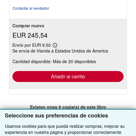
Contactar al vendedor
Comprar nuevo
EUR 245,54
Envío por EUR 9,50
Más
Se envía de Irlanda a Estados Unidos de America
información
sobre
Cantidad disponible: Más de 20 disponibles
las
tarifas
de
envío
Añadir al carrito
Existen otras
9
copia(s) de este libro
Seleccione sus preferencias de cookies
Ver todos los resultados de su búsqueda
Usamos cookies para que pueda realizar compras, mejorar su
experiencia en nuestra página y proporcionar correctamente