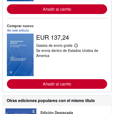
m
a
Añadir al carrito
c
i
ó
n
Comprar nuevo
s
o
Ver este artículo
b
EUR 137,24
r
e
Gastos de envío gratis
l
M
a
Se envía dentro de Estados Unidos de
á
s
s
America
t
i
a
n
r
f
i
o
f
r
a
m
s
a
Añadir al carrito
d
c
e
i
e
ó
n
n
v
Otras ediciones populares con el mismo título
s
í
o
o
b
Edición Destacada
r