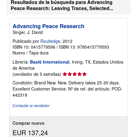
Resultados de la búsqueda para Advancing
Peace Research: Leaving Traces, Selected...
Advancing Peace Research
Singer, J. David
Publicado por
Routledge
, 2012
ISBN 10: 0415779596
/
ISBN 13: 9780415779593
Nuevo
/
Tapa dura
Librería:
Basi6 International
, Irving, TX, Estados Unidos
de America
Calificación
(vendedor de 5 estrellas)
del
Condición: Brand New. New. Delivery takes 25-30 days.
vendedor:
Excellent Customer Service.
Nº de ref. del artículo: POD-
5
442319
de
5
Contactar al vendedor
estrellas
Comprar nuevo
EUR 137,24