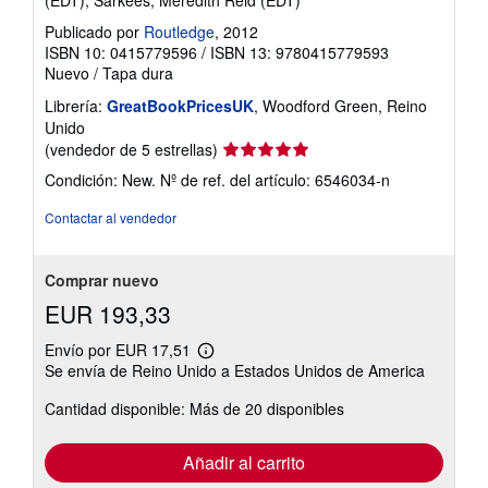
Publicado por
Routledge
, 2012
ISBN 10: 0415779596
/
ISBN 13: 9780415779593
Nuevo
/
Tapa dura
Librería:
GreatBookPricesUK
, Woodford Green, Reino
Unido
Calificación
(vendedor de 5 estrellas)
del
Condición: New.
Nº de ref. del artículo: 6546034-n
vendedor:
5
Contactar al vendedor
de
5
estrellas
Comprar nuevo
EUR 193,33
Envío por EUR 17,51
Más
Se envía de Reino Unido a Estados Unidos de America
información
sobre
Cantidad disponible: Más de 20 disponibles
las
tarifas
de
envío
Añadir al carrito