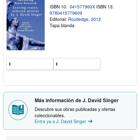
e
ISBN 10:
041577960X
ISBN 13:
l
a
9780415779609
s
Editorial:
Routledge, 2012
t
Tapa blanda
a
r
i
f
a
s
d
e
e
n
v
í
o
Más información de J. David Singer
Descubre sus obras publicadas y ofertas
coleccionables.
Entra ya a J. David Singer