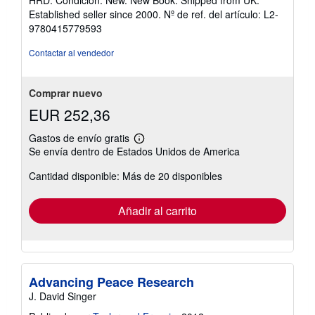
vendedor:
Established seller since 2000.
Nº de ref. del artículo: L2-
5
9780415779593
de
5
Contactar al vendedor
estrellas
Comprar nuevo
EUR 252,36
Gastos de envío gratis
Más
Se envía dentro de Estados Unidos de America
información
sobre
Cantidad disponible: Más de 20 disponibles
las
tarifas
de
envío
Añadir al carrito
Advancing Peace Research
J. David Singer