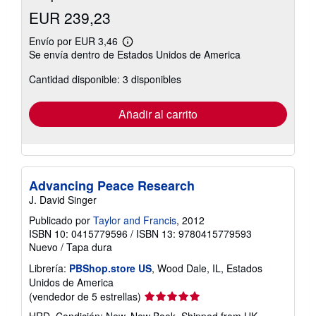
EUR 239,23
Envío por EUR 3,46
Más
Se envía dentro de Estados Unidos de America
información
sobre
Cantidad disponible: 3 disponibles
las
tarifas
de
envío
Añadir al carrito
Advancing Peace Research
J. David Singer
Publicado por
Taylor and Francis
, 2012
ISBN 10: 0415779596
/
ISBN 13: 9780415779593
Nuevo
/
Tapa dura
Librería:
PBShop.store US
, Wood Dale, IL, Estados
Unidos de America
Calificación
(vendedor de 5 estrellas)
del
HRD. Condición: New. New Book. Shipped from UK.