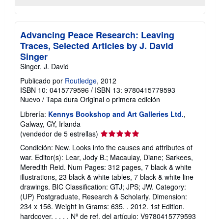
Advancing Peace Research: Leaving
Traces, Selected Articles by J. David
Singer
Singer, J. David
Publicado por
Routledge
, 2012
ISBN 10: 0415779596
/
ISBN 13: 9780415779593
Nuevo
/
Tapa dura
Original o primera edición
Librería:
Kennys Bookshop and Art Galleries Ltd.
,
Galway, GY, Irlanda
Calificación
(vendedor de 5 estrellas)
del
Condición: New. Looks into the causes and attributes of
vendedor:
war. Editor(s): Lear, Jody B.; Macaulay, Diane; Sarkees,
5
Meredith Reid. Num Pages: 312 pages, 7 black & white
de
illustrations, 23 black & white tables, 7 black & white line
5
drawings. BIC Classification: GTJ; JPS; JW. Category:
estrellas
(UP) Postgraduate, Research & Scholarly. Dimension:
234 x 156. Weight in Grams: 635. . 2012. 1st Edition.
hardcover. . . . .
Nº de ref. del artículo: V9780415779593