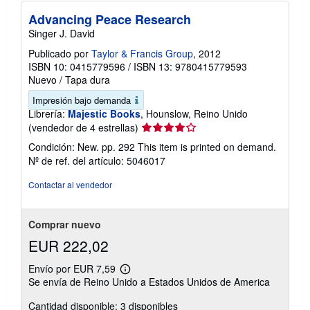
Advancing Peace Research
Singer J. David
Publicado por
Taylor & Francis Group
, 2012
ISBN 10: 0415779596
/
ISBN 13: 9780415779593
Nuevo
/
Tapa dura
Impresión bajo demanda
Librería:
Majestic Books
, Hounslow, Reino Unido
Calificación
(vendedor de 4 estrellas)
del
Condición: New. pp. 292 This item is printed on demand.
vendedor:
Nº de ref. del artículo: 5046017
4
de
Contactar al vendedor
5
estrellas
Comprar nuevo
EUR 222,02
Envío por EUR 7,59
Más
Se envía de Reino Unido a Estados Unidos de America
información
sobre
Cantidad disponible: 3 disponibles
las