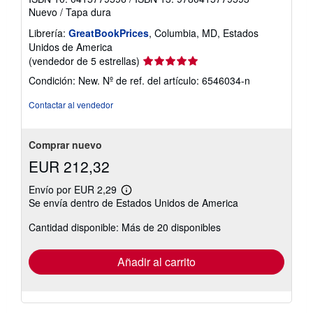
Nuevo
/
Tapa dura
Librería:
GreatBookPrices
, Columbia, MD, Estados
Unidos de America
Calificación
(vendedor de 5 estrellas)
del
Condición: New.
Nº de ref. del artículo: 6546034-n
vendedor:
5
Contactar al vendedor
de
5
estrellas
Comprar nuevo
EUR 212,32
Envío por EUR 2,29
Más
Se envía dentro de Estados Unidos de America
información
sobre
Cantidad disponible: Más de 20 disponibles
las
tarifas
de
envío
Añadir al carrito