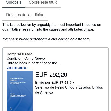
Sinopsis
Sobre este título
Detalles de la edición
Sinopsis
This is a collection by arguably the most important influence on
quantitative research into the causes and attributes of war.
"Sinopsis" puede pertenecer a otra edición de este libro.
Comprar usado
Condición: Como Nuevo
Unread book in perfect condition...
Ver este artículo
EUR 292,20
Envío por EUR 17,51
M
Se envía de Reino Unido a Estados Unidos
á
s
de America
i
n
f
o
r