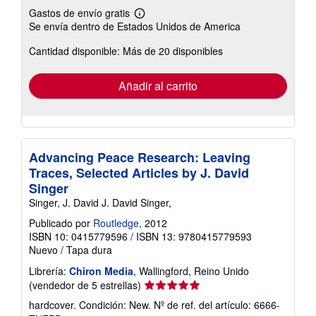
Gastos de envío gratis
Más
Se envía dentro de Estados Unidos de America
información
sobre
Cantidad disponible: Más de 20 disponibles
las
tarifas
de
envío
Añadir al carrito
Advancing Peace Research: Leaving
Traces, Selected Articles by J. David
Singer
Singer, J. David J. David Singer,
Publicado por
Routledge
, 2012
ISBN 10: 0415779596
/
ISBN 13: 9780415779593
Nuevo
/
Tapa dura
Librería:
Chiron Media
, Wallingford, Reino Unido
Calificación
(vendedor de 5 estrellas)
del
hardcover. Condición: New.
Nº de ref. del artículo: 6666-
vendedor: