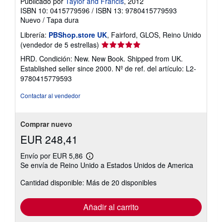
Publicado por
Taylor and Francis
, 2012
ISBN 10: 0415779596
/
ISBN 13: 9780415779593
Nuevo
/
Tapa dura
Librería:
PBShop.store UK
, Fairford, GLOS, Reino Unido
Calificación
(vendedor de 5 estrellas)
del
HRD. Condición: New. New Book. Shipped from UK.
vendedor:
Established seller since 2000.
Nº de ref. del artículo: L2-
5
9780415779593
de
5
Contactar al vendedor
estrellas
Comprar nuevo
EUR 248,41
Envío por EUR 5,86
Más
Se envía de Reino Unido a Estados Unidos de America
información
sobre
Cantidad disponible: Más de 20 disponibles
las
tarifas
de
envío
Añadir al carrito