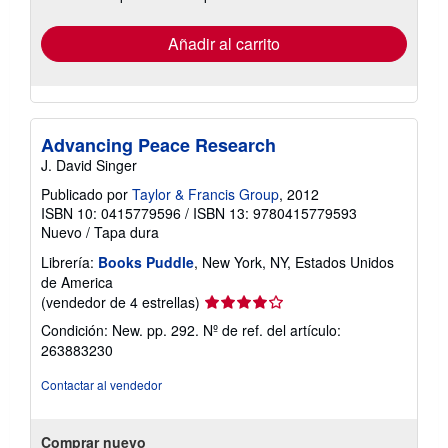
tarifas
de
envío
Añadir al carrito
Advancing Peace Research
J. David Singer
Publicado por
Taylor & Francis Group
, 2012
ISBN 10: 0415779596
/
ISBN 13: 9780415779593
Nuevo
/
Tapa dura
Librería:
Books Puddle
, New York, NY, Estados Unidos
de America
Calificación
(vendedor de 4 estrellas)
del
Condición: New. pp. 292.
Nº de ref. del artículo:
vendedor:
263883230
4
de
Contactar al vendedor
5
estrellas
Comprar nuevo