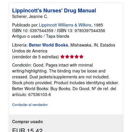
r
e
Lippincott's Nurses' Drug Manual
l
Scherer, Jeanne C.
a
s
Publicado por
Lippincott Williams & Wilkins
, 1985
t
ISBN 10: 0397544359
/
ISBN 13: 9780397544356
a
r
Antiguo o usado
/
Tapa blanda
i
f
Librería:
Better World Books
, Mishawaka, IN, Estados
a
Unidos de America
s
Calificación
(vendedor de 5 estrellas)
d
e
del
Condición: Good. Pages intact with minimal
e
vendedor:
writing/highlighting. The binding may be loose and
n
5
v
creased. Dust jackets/supplements are not included.
í
de
Stock photo provided. Product includes identifying sticker.
o
5
Better World Books: Buy Books. Do Good.
Nº de ref. del
estrellas
artículo: 67536103-6
Contactar al vendedor
Comprar usado
EUR 15,42