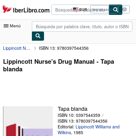
Pasar al contenido principal
IberLibro.com
EUR
Iniciar sesión
Preferencias
de
compra
Menú
del
sitio.
Lippincott Nurse's Drug Manual
ISBN 13: 9780397544356
Mi cuenta
Consultar mis pedidos
Lippincott Nurse's Drug Manual - Tapa
blanda
Búsqueda avanzada
Colecciones
Libros antiguos
Arte y coleccionismo
Tapa blanda
Vendedores
ISBN 10: 0397544359
ISBN 13: 9780397544356
Comenzar a vender
Editorial:
Lippincott Williams and
Wilkins
,
1985
Ayuda