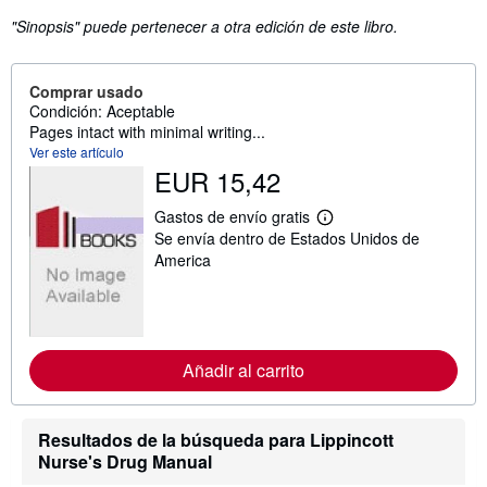
"Sinopsis" puede pertenecer a otra edición de este libro.
Comprar usado
Condición: Aceptable
Pages intact with minimal writing...
Ver este artículo
EUR 15,42
Gastos de envío gratis
M
Se envía dentro de Estados Unidos de
á
s
America
i
n
f
o
r
m
Añadir al carrito
a
c
i
ó
Resultados de la búsqueda para Lippincott
n
s
Nurse's Drug Manual
o
b