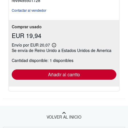
rev9495501728
Contactar al vendedor
Comprar usado
EUR 19,94
Envío por EUR 20,07
Más
Se envía de Reino Unido a Estados Unidos de America
información
sobre
Cantidad disponible: 1 disponibles
las
tarifas
de
envío
Añadir al carrito
VOLVER AL INICIO