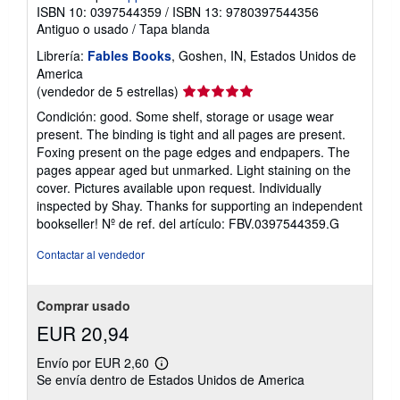
ISBN 10: 0397544359
/
ISBN 13: 9780397544356
Antiguo o usado
/
Tapa blanda
Librería:
Fables Books
, Goshen, IN, Estados Unidos de
America
Calificación
(vendedor de 5 estrellas)
del
Condición: good. Some shelf, storage or usage wear
vendedor:
present. The binding is tight and all pages are present.
5
Foxing present on the page edges and endpapers. The
de
pages appear aged but unmarked. Light staining on the
5
cover. Pictures available upon request. Individually
estrellas
inspected by Shay. Thanks for supporting an independent
bookseller!
Nº de ref. del artículo: FBV.0397544359.G
Contactar al vendedor
Comprar usado
EUR 20,94
Envío por EUR 2,60
Más
Se envía dentro de Estados Unidos de America
información
sobre