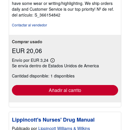
de
have some wear or writing/highlighting. We ship orders
5
daily and Customer Service is our top priority!
Nº de ref.
estrellas
del artículo: S_366154842
Contactar al vendedor
Comprar usado
EUR 20,06
Envío por EUR 3,24
Más
Se envía dentro de Estados Unidos de America
información
sobre
Cantidad disponible: 1 disponibles
las
tarifas
de
envío
Añadir al carrito
Lippincott's Nurses' Drug Manual
Publicado por
Lippincott Williams & Wilkins