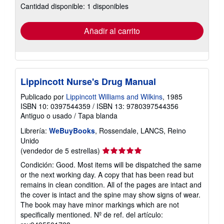
Cantidad disponible: 1 disponibles
las
tarifas
de
envío
Añadir al carrito
Lippincott Nurse's Drug Manual
Publicado por
Lippincott Williams and Wilkins
, 1985
ISBN 10: 0397544359
/
ISBN 13: 9780397544356
Antiguo o usado
/
Tapa blanda
Librería:
WeBuyBooks
, Rossendale, LANCS, Reino
Unido
Calificación
(vendedor de 5 estrellas)
del
Condición: Good. Most items will be dispatched the same
vendedor:
or the next working day. A copy that has been read but
5
remains in clean condition. All of the pages are intact and
de
the cover is intact and the spine may show signs of wear.
5
The book may have minor markings which are not
estrellas
specifically mentioned.
Nº de ref. del artículo: