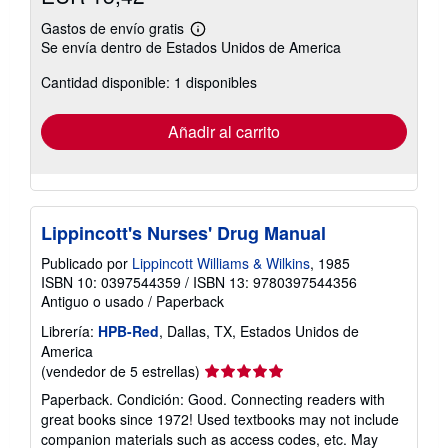
Gastos de envío gratis
Más
Se envía dentro de Estados Unidos de America
información
sobre
Cantidad disponible: 1 disponibles
las
tarifas
de
envío
Añadir al carrito
Lippincott's Nurses' Drug Manual
Publicado por
Lippincott Williams & Wilkins
, 1985
ISBN 10: 0397544359
/
ISBN 13: 9780397544356
Antiguo o usado
/
Paperback
Librería:
HPB-Red
, Dallas, TX, Estados Unidos de
America
Calificación
(vendedor de 5 estrellas)
del
Paperback. Condición: Good. Connecting readers with
vendedor:
great books since 1972! Used textbooks may not include
5
companion materials such as access codes, etc. May