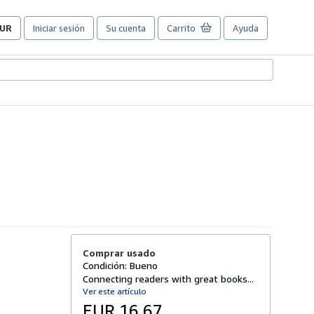
UR
Iniciar sesión
Su cuenta
Carrito
Ayuda
referencias
e
ompra
el
itio.
Comprar usado
Condición: Bueno
Connecting readers with great books...
Ver este artículo
EUR 16,67