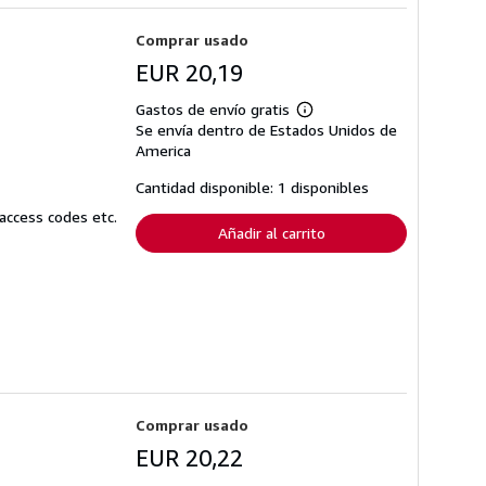
Comprar usado
EUR 20,19
Gastos de envío gratis
Más
Se envía dentro de Estados Unidos de
información
sobre
America
las
tarifas
Cantidad disponible: 1 disponibles
de
envío
access codes etc.
Añadir al carrito
Comprar usado
EUR 20,22