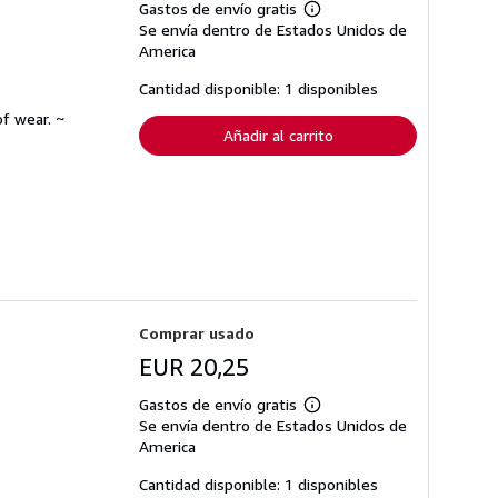
Gastos de envío gratis
Más
Se envía dentro de Estados Unidos de
información
sobre
America
las
tarifas
Cantidad disponible: 1 disponibles
de
envío
f wear. ~
Añadir al carrito
Comprar usado
EUR 20,25
Gastos de envío gratis
Más
Se envía dentro de Estados Unidos de
información
sobre
America
las
tarifas
Cantidad disponible: 1 disponibles
de