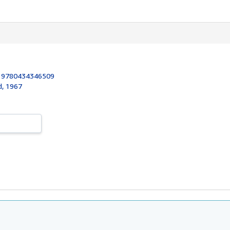
:
9780434346509
d, 1967