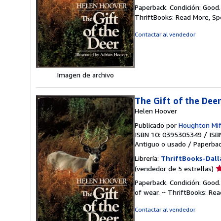
d
Paperback. Condición: Good
v
ThriftBooks: Read More, S
5
d
Contactar al vendedor
5
e
Imagen de archivo
The Gift of the Dee
Helen Hoover
Publicado por
Houghton Mif
ISBN 10: 0395305349
/
ISB
Antiguo o usado
/
Paperba
Librería:
ThriftBooks-Dall
Ca
(vendedor de 5 estrellas)
d
Paperback. Condición: Good.
v
of wear. ~ ThriftBooks: Re
5
d
Contactar al vendedor
5