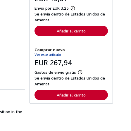
Envío por EUR 3,25
M
Se envía dentro de Estados Unidos de
á
s
America
i
n
Añadir al carrito
f
o
r
m
Comprar nuevo
a
c
Ver este artículo
i
EUR 267,94
ó
n
s
Gastos de envío gratis
M
o
Se envía dentro de Estados Unidos de
á
b
s
America
r
i
e
n
l
Añadir al carrito
f
a
o
s
r
t
m
a
sition in the
a
r
c
i
i
f
ó
a