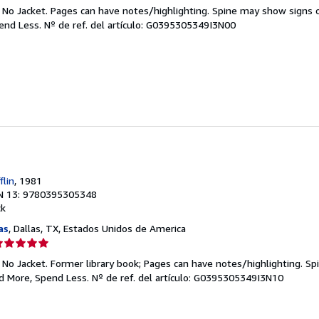
el
. No Jacket. Pages can have notes/highlighting. Spine may show signs o
endedor:
pend Less.
Nº de ref. del artículo: G0395305349I3N00
e
strellas
r
flin
, 1981
N 13: 9780395305348
ck
as
, Dallas, TX, Estados Unidos de America
lificación
el
 No Jacket. Former library book; Pages can have notes/highlighting. S
endedor:
ad More, Spend Less.
Nº de ref. del artículo: G0395305349I3N10
e