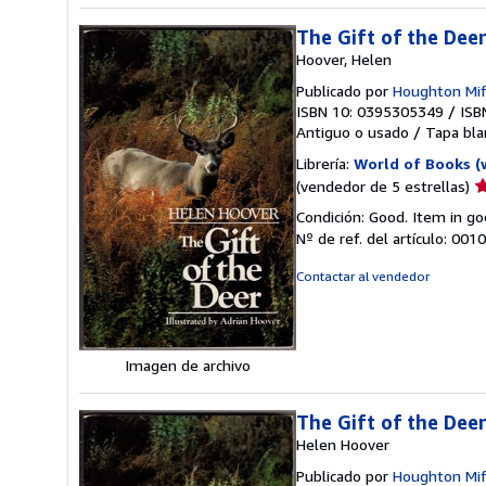
The Gift of the Dee
Hoover, Helen
Publicado por
Houghton Mif
ISBN 10: 0395305349
/
ISB
Antiguo o usado
/
Tapa bla
Librería:
World of Books (
Ca
(vendedor de 5 estrellas)
d
Condición: Good. Item in go
v
Nº de ref. del artículo: 00
5
d
Contactar al vendedor
5
e
Imagen de archivo
The Gift of the Dee
Helen Hoover
Publicado por
Houghton Mif