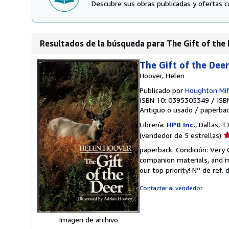
Descubre sus obras publicadas y ofertas c
Resultados de la búsqueda para The Gift of the
The Gift of the Dee
Hoover, Helen
Publicado por
Houghton Mif
ISBN 10: 0395305349
/
ISB
Antiguo o usado
/
paperba
Librería:
HPB Inc.
, Dallas, 
Ca
(vendedor de 5 estrellas)
d
paperback. Condición: Very
v
companion materials, and m
5
our top priority!
Nº de ref. 
d
5
Contactar al vendedor
e
Imagen de archivo