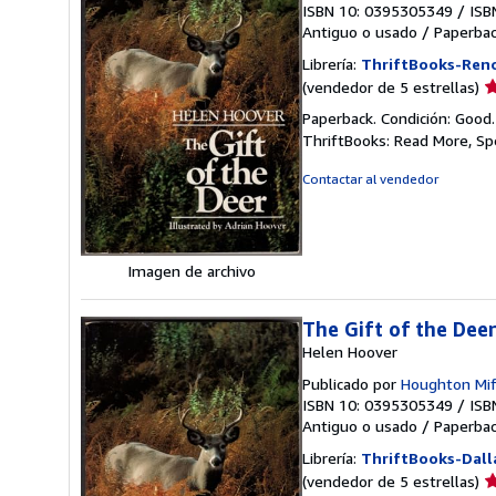
ISBN 10: 0395305349
/
ISB
Antiguo o usado
/
Paperba
Librería:
ThriftBooks-Ren
Ca
(vendedor de 5 estrellas)
d
Paperback. Condición: Good
v
ThriftBooks: Read More, S
5
d
Contactar al vendedor
5
e
Imagen de archivo
The Gift of the Dee
Helen Hoover
Publicado por
Houghton Mif
ISBN 10: 0395305349
/
ISB
Antiguo o usado
/
Paperba
Librería:
ThriftBooks-Dall
Ca
(vendedor de 5 estrellas)