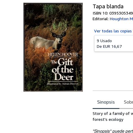
Tapa blanda
ISBN 10: 0395305349
Editorial:
Houghton Mi
Ver todas las
copias
9 Usado
De
EUR 16,67
Sinopsis
Sobr
Sinopsis
Story of a family of w
forest's ecology
"Sinopsis" puede pert