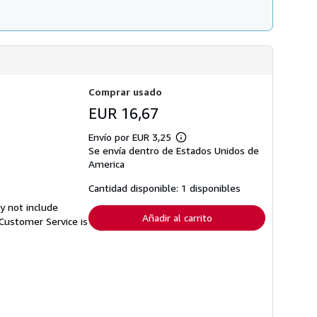
Comprar usado
EUR 16,67
Envío por EUR 3,25
Más
Se envía dentro de Estados Unidos de
información
sobre
America
las
tarifas
Cantidad disponible: 1 disponibles
de
envío
y not include
Añadir al carrito
Customer Service is