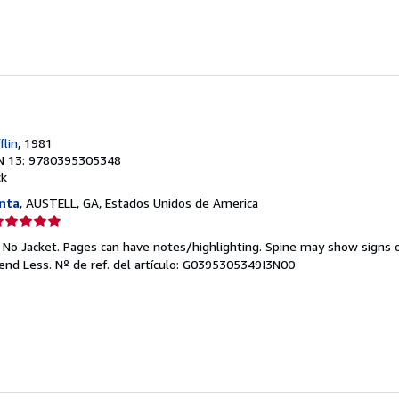
strellas
r
flin
, 1981
N 13: 9780395305348
ck
nta
, AUSTELL, GA, Estados Unidos de America
lificación
el
. No Jacket. Pages can have notes/highlighting. Spine may show signs o
endedor:
pend Less.
Nº de ref. del artículo: G0395305349I3N00
e
strellas