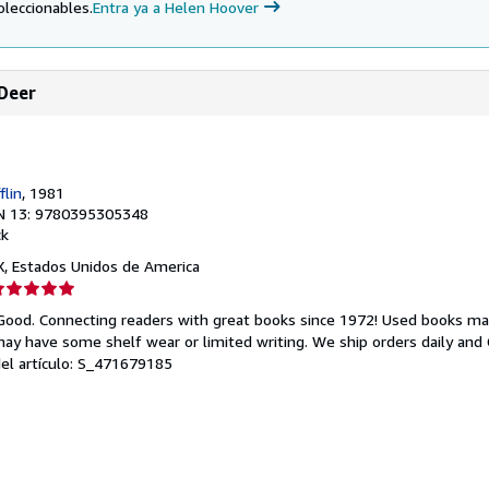
oleccionables.
Entra ya a Helen Hoover
 Deer
r
flin
, 1981
N 13: 9780395305348
ck
TX, Estados Unidos de America
lificación
el
 Good. Connecting readers with great books since 1972! Used books ma
endedor:
ay have some shelf wear or limited writing. We ship orders daily and 
del artículo: S_471679185
e
strellas