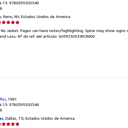
N 13: 9780395305348
ck
o
, Reno, NV, Estados Unidos de America
lificación
el
. No Jacket. Pages can have notes/highlighting. Spine may show signs o
endedor:
pend Less.
Nº de ref. del artículo: G0395305349I3N00
e
strellas
r
flin
, 1981
N 13: 9780395305348
ck
as
, Dallas, TX, Estados Unidos de America
lificación