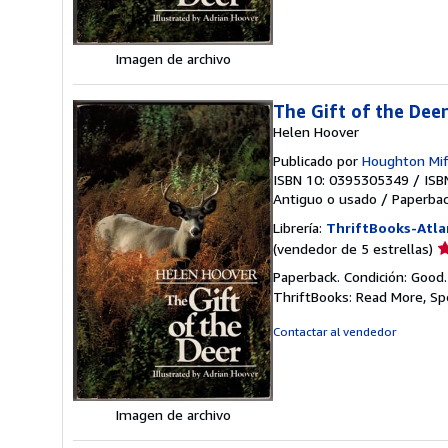
e
Imagen de archivo
The Gift of the Dee
Helen Hoover
Publicado por
Houghton Mif
ISBN 10: 0395305349
/
ISB
Antiguo o usado
/
Paperba
Librería:
ThriftBooks-Atla
Ca
(vendedor de 5 estrellas)
d
Paperback. Condición: Good
v
ThriftBooks: Read More, S
5
d
Contactar al vendedor
5
e
Imagen de archivo