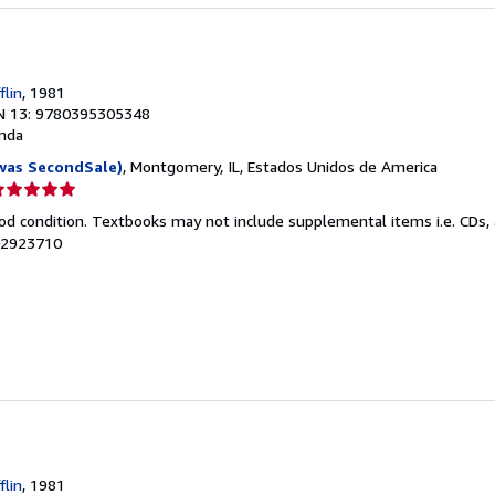
r
flin
, 1981
N 13: 9780395305348
nda
was SecondSale)
, Montgomery, IL, Estados Unidos de America
lificación
el
od condition. Textbooks may not include supplemental items i.e. CDs, 
endedor:
102923710
e
strellas
r
flin
, 1981