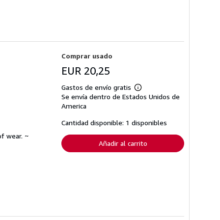
Comprar usado
EUR 20,25
Gastos de envío gratis
Más
Se envía dentro de Estados Unidos de
información
sobre
America
las
tarifas
Cantidad disponible: 1 disponibles
de
envío
f wear. ~
Añadir al carrito