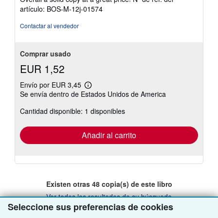
5
artículo: BOS-M-12j-01574
de
5
Contactar al vendedor
estrellas
Comprar usado
EUR 1,52
Envío por EUR 3,45
Más
Se envía dentro de Estados Unidos de America
información
sobre
Cantidad disponible: 1 disponibles
las
tarifas
de
envío
Añadir al carrito
Existen otras
48
copia(s) de este libro
Ver todos los resultados de su búsqueda
Seleccione sus preferencias de cookies