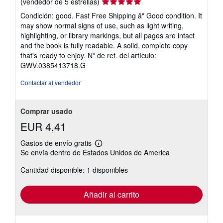
Calificación
(vendedor de 5 estrellas)
del
Condición: good. Fast Free Shipping â" Good condition. It
vendedor:
may show normal signs of use, such as light writing,
5
highlighting, or library markings, but all pages are intact
de
and the book is fully readable. A solid, complete copy
5
that's ready to enjoy.
Nº de ref. del artículo:
estrellas
GWV.0385413718.G
Contactar al vendedor
Comprar usado
EUR 4,41
Gastos de envío gratis
Más
Se envía dentro de Estados Unidos de America
información
sobre
Cantidad disponible: 1 disponibles
las
tarifas
de
envío
Añadir al carrito