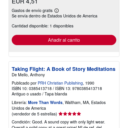
EUR 4,51
Gastos de envío gratis
Más
Se envía dentro de Estados Unidos de America
información
sobre
Cantidad disponible: 1 disponibles
las
tarifas
de
envío
Añadir al carrito
Taking Flight: A Book of Story Meditations
De Mello, Anthony
Publicado por
PRH Christian Publishing
, 1990
ISBN 10: 0385413718
/
ISBN 13: 9780385413718
Antiguo o usado
/
Tapa blanda
Librería:
More Than Words
, Waltham, MA, Estados
Unidos de America
Calificación
(vendedor de 5 estrellas)
del
Condición: Good. A sound copy with only light wear.
vendedor:
Overall a solid copy at a great price!
Nº de ref. del