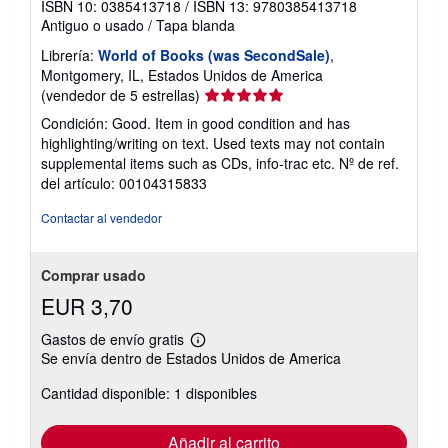
ISBN 10: 0385413718
/
ISBN 13: 9780385413718
Antiguo o usado
/
Tapa blanda
Librería:
World of Books (was SecondSale)
,
Montgomery, IL, Estados Unidos de America
Calificación
(vendedor de 5 estrellas)
del
Condición: Good. Item in good condition and has
vendedor:
highlighting/writing on text. Used texts may not contain
5
supplemental items such as CDs, info-trac etc.
Nº de ref.
de
del artículo: 00104315833
5
estrellas
Contactar al vendedor
Comprar usado
EUR 3,70
Gastos de envío gratis
Más
Se envía dentro de Estados Unidos de America
información
sobre
Cantidad disponible: 1 disponibles
las
tarifas
de
envío
Añadir al carrito