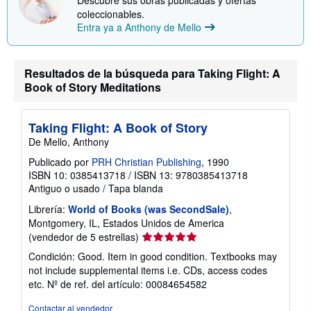
coleccionables.
Entra ya a Anthony de Mello
Resultados de la búsqueda para Taking Flight: A
Book of Story Meditations
Taking Flight: A Book of Story
De Mello, Anthony
Publicado por
PRH Christian Publishing
, 1990
ISBN 10: 0385413718
/
ISBN 13: 9780385413718
Antiguo o usado
/
Tapa blanda
Librería:
World of Books (was SecondSale)
,
Montgomery, IL, Estados Unidos de America
Calificación
(vendedor de 5 estrellas)
del
Condición: Good. Item in good condition. Textbooks may
vendedor:
not include supplemental items i.e. CDs, access codes
5
etc.
Nº de ref. del artículo: 00084654582
de
5
Contactar al vendedor