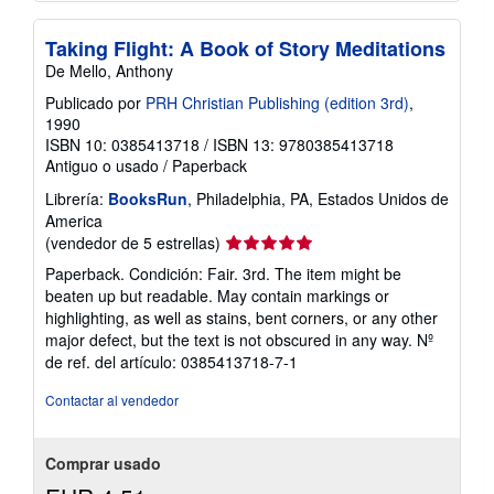
Taking Flight: A Book of Story Meditations
De Mello, Anthony
Publicado por
PRH Christian Publishing (edition 3rd)
,
1990
ISBN 10: 0385413718
/
ISBN 13: 9780385413718
Antiguo o usado
/
Paperback
Librería:
BooksRun
, Philadelphia, PA, Estados Unidos de
America
Calificación
(vendedor de 5 estrellas)
del
Paperback. Condición: Fair. 3rd. The item might be
vendedor:
beaten up but readable. May contain markings or
5
highlighting, as well as stains, bent corners, or any other
de
major defect, but the text is not obscured in any way.
Nº
5
de ref. del artículo: 0385413718-7-1
estrellas
Contactar al vendedor
Comprar usado