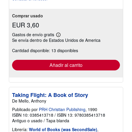
estrellas
Comprar usado
EUR 3,60
Gastos de envío gratis
Más
Se envía dentro de Estados Unidos de America
información
sobre
Cantidad disponible: 13 disponibles
las
tarifas
de
envío
Añadir al carrito
Taking Flight: A Book of Story
De Mello, Anthony
Publicado por
PRH Christian Publishing
, 1990
ISBN 10: 0385413718
/
ISBN 13: 9780385413718
Antiguo o usado
/
Tapa blanda
Librería:
World of Books (was SecondSale)
,