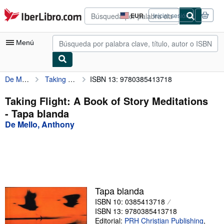
Pasar al contenido principal
IberLibro.com
EUR
Iniciar sesión
Preferencias
de
compra
Menú
del
sitio.
De Mello, Anthony
Taking Flight: A Book of Story Meditations
ISBN 13: 9780385413718
Mi cuenta
Consultar mis pedidos
Taking Flight: A Book of Story Meditations
- Tapa blanda
Búsqueda avanzada
De Mello, Anthony
Colecciones
Libros antiguos
Arte y coleccionismo
Vendedores
Tapa blanda
ISBN 10: 0385413718
Comenzar a vender
ISBN 13: 9780385413718
Ayuda
Editorial:
PRH Christian Publishing
,