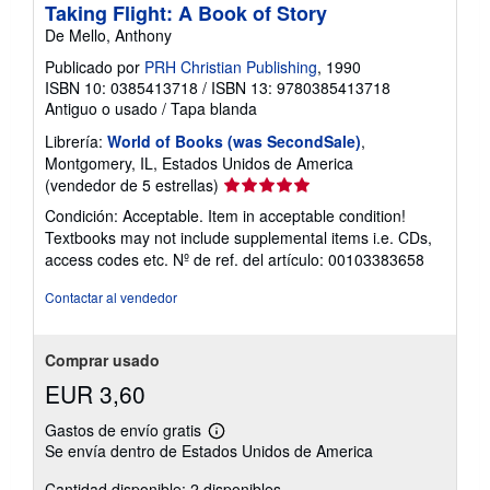
Taking Flight: A Book of Story
De Mello, Anthony
Publicado por
PRH Christian Publishing
, 1990
ISBN 10: 0385413718
/
ISBN 13: 9780385413718
Antiguo o usado
/
Tapa blanda
Librería:
World of Books (was SecondSale)
,
Montgomery, IL, Estados Unidos de America
Calificación
(vendedor de 5 estrellas)
del
Condición: Acceptable. Item in acceptable condition!
vendedor:
Textbooks may not include supplemental items i.e. CDs,
5
access codes etc.
Nº de ref. del artículo: 00103383658
de
5
Contactar al vendedor
estrellas
Comprar usado
EUR 3,60
Gastos de envío gratis
Más
Se envía dentro de Estados Unidos de America
información
sobre
Cantidad disponible: 2 disponibles
las