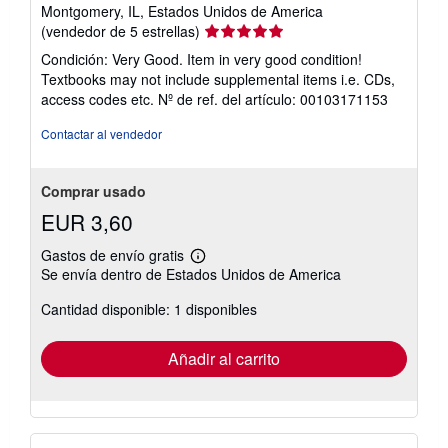
Montgomery, IL, Estados Unidos de America
Calificación
(vendedor de 5 estrellas)
del
Condición: Very Good. Item in very good condition!
vendedor:
Textbooks may not include supplemental items i.e. CDs,
5
access codes etc.
Nº de ref. del artículo: 00103171153
de
5
Contactar al vendedor
estrellas
Comprar usado
EUR 3,60
Gastos de envío gratis
Más
Se envía dentro de Estados Unidos de America
información
sobre
Cantidad disponible: 1 disponibles
las
tarifas
de
envío
Añadir al carrito