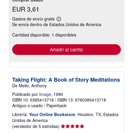
EUR 3,61
Gastos de envío gratis
Más
Se envía dentro de Estados Unidos de America
información
sobre
Cantidad disponible: 1 disponibles
las
tarifas
de
envío
Añadir al carrito
Taking Flight: A Book of Story Meditations
De Mello, Anthony
Publicado por
Image
, 1990
ISBN 10: 0385413718
/
ISBN 13: 9780385413718
Antiguo o usado
/
Paperback
Librería:
Your Online Bookstore
, Houston, TX, Estados
Unidos de America
Calificación
(vendedor de 5 estrellas)
del