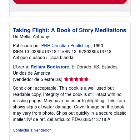
Taking Flight: A Book of Story Meditations
De Mello, Anthony
Publicado por
PRH Christian Publishing
, 1990
ISBN 10: 0385413718
/
ISBN 13: 9780385413718
Antiguo o usado
/
Tapa blanda
Librería:
Reliant Bookstore
, El Dorado, KS, Estados
Unidos de America
Calificación
(vendedor de 5 estrellas)
del
Condición: acceptable. This book is a well used but
vendedor:
readable copy. Integrity of the book is still intact with no
5
missing pages. May have notes or highlighting. This item
de
shows signs of water damage. Cover image on the book
5
may vary from photo. Ships out quickly in a secure plastic
estrellas
mailer.
Nº de ref. del artículo: RDV.0385413718.A
Contactar al vendedor