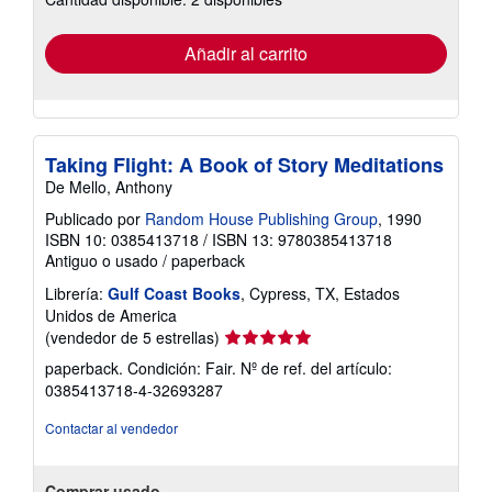
tarifas
de
envío
Añadir al carrito
Taking Flight: A Book of Story Meditations
De Mello, Anthony
Publicado por
Random House Publishing Group
, 1990
ISBN 10: 0385413718
/
ISBN 13: 9780385413718
Antiguo o usado
/
paperback
Librería:
Gulf Coast Books
, Cypress, TX, Estados
Unidos de America
Calificación
(vendedor de 5 estrellas)
del
paperback. Condición: Fair.
Nº de ref. del artículo:
vendedor:
0385413718-4-32693287
5
de
Contactar al vendedor
5
estrellas
Comprar usado