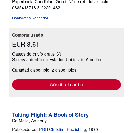
Paperback. Condición: Good.
Nº de ref. del artículo:
vendedor:
0385413718-3-22291432
5
de
Contactar al vendedor
5
estrellas
Comprar usado
EUR 3,61
Gastos de envío gratis
Más
Se envía dentro de Estados Unidos de America
información
sobre
Cantidad disponible: 2 disponibles
las
tarifas
de
envío
Añadir al carrito
Taking Flight: A Book of Story
De Mello, Anthony
Publicado por
PRH Christian Publishing
, 1990