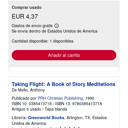
Comprar usado
EUR 4,37
Gastos de envío gratis
Más
Se envía dentro de Estados Unidos de America
información
sobre
Cantidad disponible: 1 disponibles
las
tarifas
de
envío
Añadir al carrito
Taking Flight: A Book of Story Meditations
De Mello, Anthony
Publicado por
PRH Christian Publishing
, 1990
ISBN 10: 0385413718
/
ISBN 13: 9780385413718
Antiguo o usado
/
Tapa blanda
Librería:
Greenworld Books
, Arlington, TX, Estados
Unidos de America