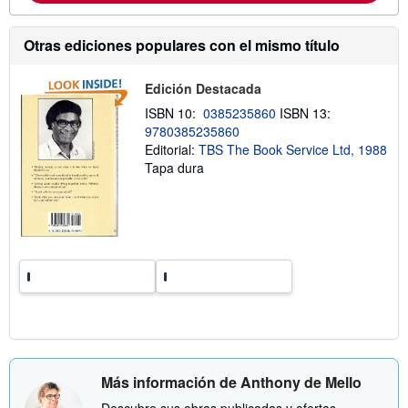
e
i
e
ó
n
n
Otras ediciones populares con el mismo título
v
s
í
o
o
b
Edición Destacada
r
e
ISBN 10:
0385235860
ISBN 13:
l
9780385235860
a
Editorial:
TBS The Book Service Ltd, 1988
s
t
Tapa dura
a
r
i
f
a
s
d
e
e
n
v
í
o
Más información de Anthony de Mello
Descubre sus obras publicadas y ofertas