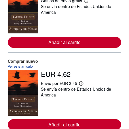
Gastos de envío gratis
M
Se envía dentro de Estados Unidos de
á
s
America
i
n
f
o
r
m
Añadir al carrito
a
c
i
ó
n
Comprar nuevo
s
Ver este artículo
o
EUR 4,62
b
r
e
Envío por EUR 3,45
l
M
Se envía dentro de Estados Unidos de
a
á
s
s
America
t
i
a
n
r
f
i
o
f
r
a
m
Añadir al carrito
s
a
d
c