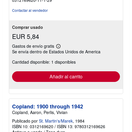
Contactar al vendedor
Comprar usado
EUR 5,84
Gastos de envío gratis
Más
Se envía dentro de Estados Unidos de America
información
sobre
Cantidad disponible: 1 disponibles
las
tarifas
de
envío
Añadir al carrito
Copland: 1900 through 1942
Copland, Aaron, Perlis, Vivian
Publicado por
St. Martin's/Marek
, 1984
ISBN 10: 0312169620
/
ISBN 13: 9780312169626
Antiguo o usado
/
Tapa dura