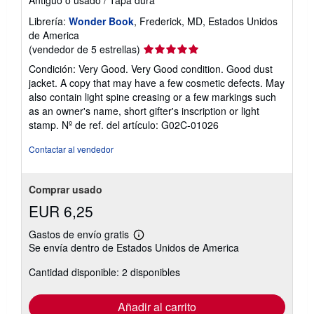
Librería:
Wonder Book
, Frederick, MD, Estados Unidos
de America
Calificación
(vendedor de 5 estrellas)
del
Condición: Very Good. Very Good condition. Good dust
vendedor:
jacket. A copy that may have a few cosmetic defects. May
5
also contain light spine creasing or a few markings such
de
as an owner's name, short gifter's inscription or light
5
stamp.
Nº de ref. del artículo: G02C-01026
estrellas
Contactar al vendedor
Comprar usado
EUR 6,25
Gastos de envío gratis
Más
Se envía dentro de Estados Unidos de America
información
sobre
Cantidad disponible: 2 disponibles
las
tarifas
de
envío
Añadir al carrito