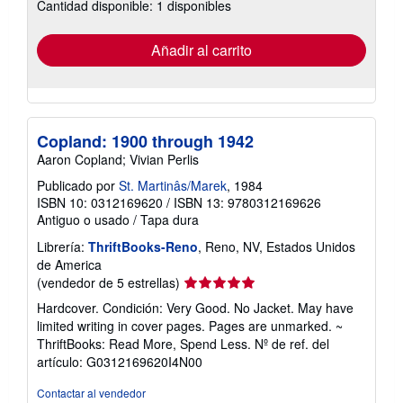
Cantidad disponible: 1 disponibles
las
tarifas
de
envío
Añadir al carrito
Copland: 1900 through 1942
Aaron Copland; Vivian Perlis
Publicado por
St. Martinâs/Marek
, 1984
ISBN 10: 0312169620
/
ISBN 13: 9780312169626
Antiguo o usado
/
Tapa dura
Librería:
ThriftBooks-Reno
, Reno, NV, Estados Unidos
de America
Calificación
(vendedor de 5 estrellas)
del
Hardcover. Condición: Very Good. No Jacket. May have
vendedor:
limited writing in cover pages. Pages are unmarked. ~
5
ThriftBooks: Read More, Spend Less.
Nº de ref. del
de
artículo: G0312169620I4N00
5
estrellas
Contactar al vendedor