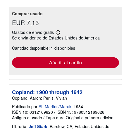
Comprar usado
EUR 7,13
Gastos de envío gratis
Más
Se envía dentro de Estados Unidos de America
información
sobre
Cantidad disponible: 1 disponibles
las
tarifas
de
envío
Añadir al carrito
Copland: 1900 through 1942
Copland, Aaron; Perlis, Vivian
Publicado por
St. Martins/Marek
, 1984
ISBN 10: 0312169620
/
ISBN 13: 9780312169626
Antiguo o usado
/
Tapa dura
Original o primera edición
Librería:
Jeff Stark
, Barstow, CA, Estados Unidos de