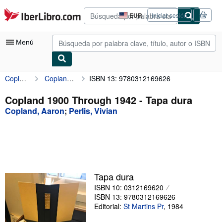
Pasar al contenido principal
IberLibro.com
EUR
Iniciar sesión
Preferencias
de
compra
Menú
del
sitio.
Copland, Aaron
Copland 1900 Through 1942
ISBN 13: 9780312169626
Mi cuenta
Consultar mis pedidos
Copland 1900 Through 1942 - Tapa dura
Copland, Aaron
;
Perlis, Vivian
Búsqueda avanzada
Colecciones
Libros antiguos
Arte y coleccionismo
Tapa dura
Vendedores
ISBN 10: 0312169620
ISBN 13: 9780312169626
Comenzar a vender
Editorial:
St Martins Pr
,
1984
Ayuda