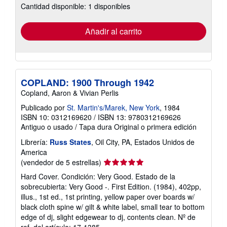
Cantidad disponible: 1 disponibles
las
tarifas
de
envío
Añadir al carrito
COPLAND: 1900 Through 1942
Copland, Aaron & Vivian Perlis
Publicado por
St. Martin's/Marek, New York
, 1984
ISBN 10: 0312169620
/
ISBN 13: 9780312169626
Antiguo o usado
/
Tapa dura
Original o primera edición
Librería:
Russ States
, Oil City, PA, Estados Unidos de
America
Calificación
(vendedor de 5 estrellas)
del
Hard Cover. Condición: Very Good. Estado de la
vendedor:
sobrecubierta: Very Good -. First Edition. (1984), 402pp,
5
illus., 1st ed., 1st printing, yellow paper over boards w/
de
black cloth spine w/ gilt & white label, small tear to bottom
5
edge of dj, slight edgewear to dj, contents clean.
Nº de
estrellas
ref. del artículo: 17-1385