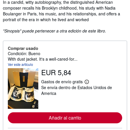
Sinopsis
In a candid, witty autobiography, the distinguished American
composer recalls his Brooklyn childhood, his study with Nadia
Boulanger in Paris, his music, and his relationships, and offers a
portrait of the era in which he lived and worked
"Sinopsis" puede pertenecer a otra edición de este libro.
Comprar usado
Condición: Bueno
With dust jacket. It's a well-cared-for...
Ver este artículo
EUR 5,84
Gastos de envío gratis
M
Se envía dentro de Estados Unidos de
á
s
America
i
n
f
o
r
Añadir al carrito
m
a
c