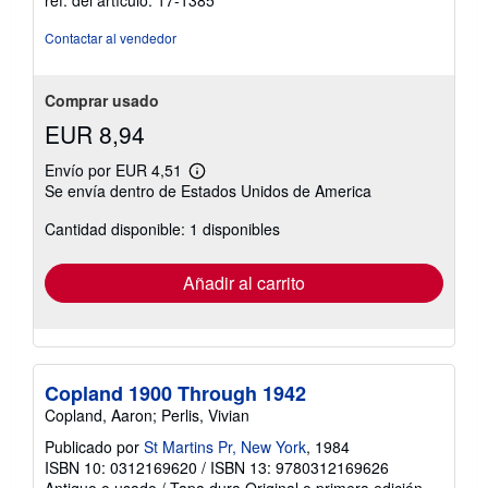
Contactar al vendedor
Comprar usado
EUR 8,94
Envío por EUR 4,51
Más
Se envía dentro de Estados Unidos de America
información
sobre
Cantidad disponible: 1 disponibles
las
tarifas
de
envío
Añadir al carrito
Copland 1900 Through 1942
Copland, Aaron; Perlis, Vivian
Publicado por
St Martins Pr, New York
, 1984
ISBN 10: 0312169620
/
ISBN 13: 9780312169626
Antiguo o usado
/
Tapa dura
Original o primera edición