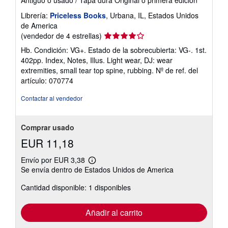
Librería:
Priceless Books
, Urbana, IL, Estados Unidos
de America
Calificación
(vendedor de 4 estrellas)
del
Hb. Condición: VG+. Estado de la sobrecubierta: VG-. 1st.
vendedor:
402pp. Index, Notes, Illus. Light wear, DJ: wear
4
extremities, small tear top spine, rubbing.
Nº de ref. del
de
artículo: 070774
5
estrellas
Contactar al vendedor
Comprar usado
EUR 11,18
Envío por EUR 3,38
Más
Se envía dentro de Estados Unidos de America
información
sobre
Cantidad disponible: 1 disponibles
las
tarifas
de
envío
Añadir al carrito