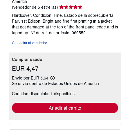
America
Calificación
(vendedor de 5 estrellas)
del
Hardcover. Condición: Fine. Estado de la sobrecubierta:
vendedor:
Fair. 1st Edition. Bright and fine first printing in a jacket
5
that got damaged at the top of the front panel edge and is
de
taped up.
Nº de ref. del artículo: 060552
5
estrellas
Contactar al vendedor
Comprar usado
EUR 4,47
Envío por EUR 5,64
Más
Se envía dentro de Estados Unidos de America
información
sobre
Cantidad disponible: 1 disponibles
las
tarifas
de
envío
Añadir al carrito