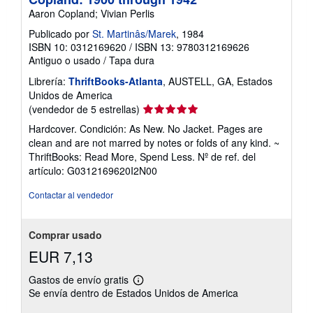
Aaron Copland; Vivian Perlis
Publicado por
St. Martinâs/Marek
, 1984
ISBN 10: 0312169620
/
ISBN 13: 9780312169626
Antiguo o usado
/
Tapa dura
Librería:
ThriftBooks-Atlanta
, AUSTELL, GA, Estados
Unidos de America
Calificación
(vendedor de 5 estrellas)
del
Hardcover. Condición: As New. No Jacket. Pages are
vendedor:
clean and are not marred by notes or folds of any kind. ~
5
ThriftBooks: Read More, Spend Less.
Nº de ref. del
de
artículo: G0312169620I2N00
5
estrellas
Contactar al vendedor
Comprar usado
EUR 7,13
Gastos de envío gratis
Más
Se envía dentro de Estados Unidos de America
información
sobre