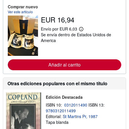
i
ó
Comprar nuevo
n
Ver este artículo
s
EUR 16,94
o
b
r
Envío por EUR 6,03
M
e
Se envía dentro de Estados Unidos de
á
l
s
America
a
i
s
n
t
f
a
o
r
r
i
Añadir al carrito
m
f
a
a
c
s
i
d
Otras ediciones populares con el mismo título
ó
e
n
e
s
n
o
Edición Destacada
v
b
í
ISBN 10:
0312011490
ISBN 13:
r
o
e
9780312011499
l
Editorial:
St Martins Pr, 1987
a
Tapa blanda
s
t