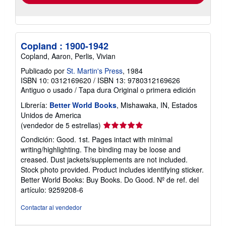
Copland : 1900-1942
Copland, Aaron, Perlis, Vivian
Publicado por
St. Martin's Press
, 1984
ISBN 10: 0312169620
/
ISBN 13: 9780312169626
Antiguo o usado
/
Tapa dura
Original o primera edición
Librería:
Better World Books
, Mishawaka, IN, Estados
Unidos de America
Calificación
(vendedor de 5 estrellas)
del
Condición: Good. 1st. Pages intact with minimal
vendedor:
writing/highlighting. The binding may be loose and
5
creased. Dust jackets/supplements are not included.
de
Stock photo provided. Product includes identifying sticker.
5
Better World Books: Buy Books. Do Good.
Nº de ref. del
estrellas
artículo: 9259208-6
Contactar al vendedor