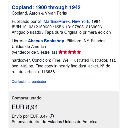
Copland: 1900 through 1942
Copland, Aaron & Vivian Perlis
Publicado por
St. Martins/Marek, New York
, 1984
ISBN 10: 0312169620
/
ISBN 13: 9780312169626
Antiguo o usado
/
Tapa dura
Original o primera edición
Librería:
Abacus Bookshop
, Pittsford, NY, Estados
Unidos de America
Calificación
(vendedor de 5 estrellas)
del
hardcover. Condición: Fine. Well-illustrated Ilustrador. 1st.
vendedor:
8vo, 402 pp. Fine copy in nearly fine dust jacket.
Nº de
5
ref. del artículo: 116938
de
5
Contactar al vendedor
estrellas
Comprar usado
EUR 8,94
Envío por EUR 3,47
Más
Se envía dentro de Estados Unidos de America
información
sobre