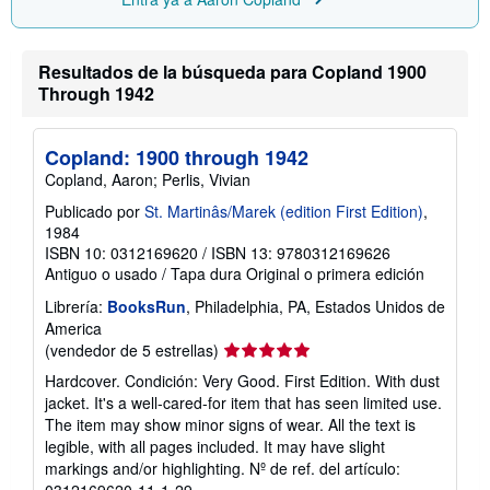
Resultados de la búsqueda para Copland 1900
Through 1942
Copland: 1900 through 1942
Copland, Aaron; Perlis, Vivian
Publicado por
St. Martinâs/Marek (edition First Edition)
,
1984
ISBN 10: 0312169620
/
ISBN 13: 9780312169626
Antiguo o usado
/
Tapa dura
Original o primera edición
Librería:
BooksRun
, Philadelphia, PA, Estados Unidos de
America
Calificación
(vendedor de 5 estrellas)
del
Hardcover. Condición: Very Good. First Edition. With dust
vendedor:
jacket. It's a well-cared-for item that has seen limited use.
5
The item may show minor signs of wear. All the text is
de
legible, with all pages included. It may have slight
5
markings and/or highlighting.
Nº de ref. del artículo:
estrellas
0312169620-11-1-29