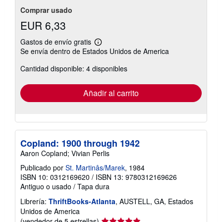
Comprar usado
EUR 6,33
Gastos de envío gratis
Más
Se envía dentro de Estados Unidos de America
información
sobre
Cantidad disponible: 4 disponibles
las
tarifas
de
envío
Añadir al carrito
Copland: 1900 through 1942
Aaron Copland; Vivian Perlis
Publicado por
St. Martinâs/Marek
, 1984
ISBN 10: 0312169620
/
ISBN 13: 9780312169626
Antiguo o usado
/
Tapa dura
Librería:
ThriftBooks-Atlanta
, AUSTELL, GA, Estados
Unidos de America
Calificación
(vendedor de 5 estrellas)