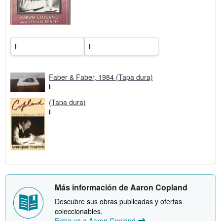
a
r
i
f
a
s
d
e
e
n
Faber & Faber, 1984 (Tapa dura)
v
í
o
(Tapa dura)
Más información de Aaron Copland
Descubre sus obras publicadas y ofertas
coleccionables.
Entra ya a Aaron Copland