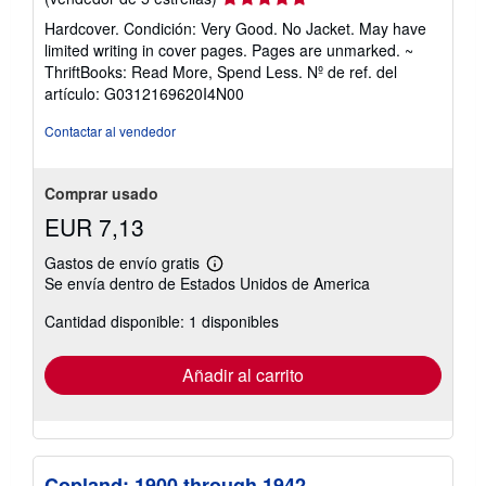
del
Hardcover. Condición: Very Good. No Jacket. May have
vendedor:
limited writing in cover pages. Pages are unmarked. ~
5
ThriftBooks: Read More, Spend Less.
Nº de ref. del
de
artículo: G0312169620I4N00
5
estrellas
Contactar al vendedor
Comprar usado
EUR 7,13
Gastos de envío gratis
Más
Se envía dentro de Estados Unidos de America
información
sobre
Cantidad disponible: 1 disponibles
las
tarifas
de
envío
Añadir al carrito
Copland: 1900 through 1942