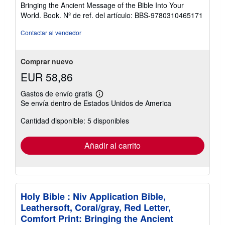
5
Bringing the Ancient Message of the Bible Into Your
de
World. Book.
Nº de ref. del artículo: BBS-9780310465171
5
estrellas
Contactar al vendedor
Comprar nuevo
EUR 58,86
Gastos de envío gratis
Más
Se envía dentro de Estados Unidos de America
información
sobre
Cantidad disponible: 5 disponibles
las
tarifas
de
envío
Añadir al carrito
Holy Bible : Niv Application Bible,
Leathersoft, Coral/gray, Red Letter,
Comfort Print: Bringing the Ancient