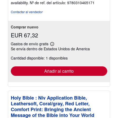
availability.
Nº de ref. del artículo: 9780310465171
Contactar al vendedor
Comprar nuevo
EUR 67,32
Gastos de envío gratis
Más
Se envía dentro de Estados Unidos de America
información
sobre
Cantidad disponible: 1 disponibles
las
tarifas
de
envío
Añadir al carrito
Holy Bible : Niv Application Bible,
Leathersoft, Coral/gray, Red Letter,
Comfort Print: Bringing the Ancient
Message of the Bible into Your World