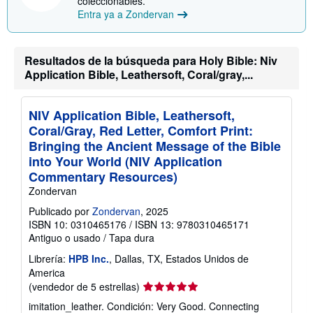
coleccionables.
d
s
e
Entra ya a Zondervan
o
e
b
n
r
v
e
í
l
Resultados de la búsqueda para Holy Bible: Niv
o
a
Application Bible, Leathersoft, Coral/gray,...
s
t
a
r
NIV Application Bible, Leathersoft,
i
Coral/Gray, Red Letter, Comfort Print:
f
a
Bringing the Ancient Message of the Bible
s
into Your World (NIV Application
d
e
Commentary Resources)
e
Zondervan
n
v
Publicado por
Zondervan
, 2025
í
ISBN 10: 0310465176
/
ISBN 13: 9780310465171
o
Antiguo o usado
/
Tapa dura
Librería:
HPB Inc.
, Dallas, TX, Estados Unidos de
America
Calificación
(vendedor de 5 estrellas)
del
imitation_leather. Condición: Very Good. Connecting