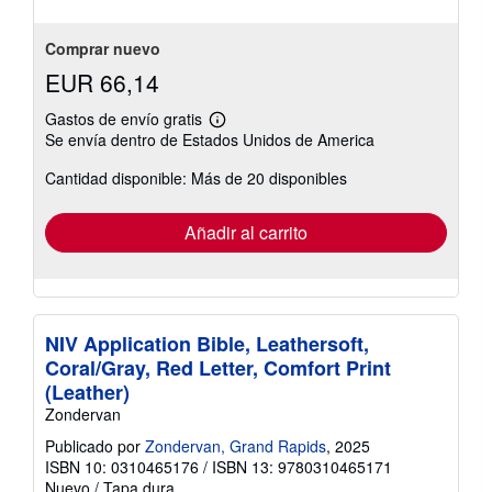
de
5
estrellas
Comprar nuevo
EUR 66,14
Gastos de envío gratis
Más
Se envía dentro de Estados Unidos de America
información
sobre
Cantidad disponible: Más de 20 disponibles
las
tarifas
de
envío
Añadir al carrito
NIV Application Bible, Leathersoft,
Coral/Gray, Red Letter, Comfort Print
(Leather)
Zondervan
Publicado por
Zondervan, Grand Rapids
, 2025
ISBN 10: 0310465176
/
ISBN 13: 9780310465171
Nuevo
/
Tapa dura