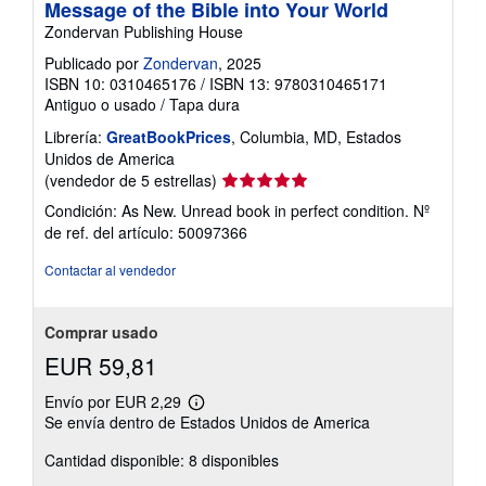
Message of the Bible into Your World
Zondervan Publishing House
Publicado por
Zondervan
, 2025
ISBN 10: 0310465176
/
ISBN 13: 9780310465171
Antiguo o usado
/
Tapa dura
Librería:
GreatBookPrices
, Columbia, MD, Estados
Unidos de America
Calificación
(vendedor de 5 estrellas)
del
Condición: As New. Unread book in perfect condition.
Nº
vendedor:
de ref. del artículo: 50097366
5
de
Contactar al vendedor
5
estrellas
Comprar usado
EUR 59,81
Envío por EUR 2,29
Más
Se envía dentro de Estados Unidos de America
información
sobre
Cantidad disponible: 8 disponibles
las
tarifas