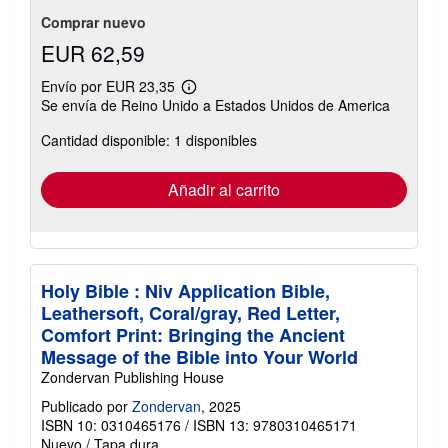
Comprar nuevo
EUR 62,59
Envío por EUR 23,35
Más
Se envía de Reino Unido a Estados Unidos de America
información
sobre
Cantidad disponible: 1 disponibles
las
tarifas
de
envío
Añadir al carrito
Holy Bible : Niv Application Bible,
Leathersoft, Coral/gray, Red Letter,
Comfort Print: Bringing the Ancient
Message of the Bible into Your World
Zondervan Publishing House
Publicado por
Zondervan
, 2025
ISBN 10: 0310465176
/
ISBN 13: 9780310465171
Nuevo
/
Tapa dura