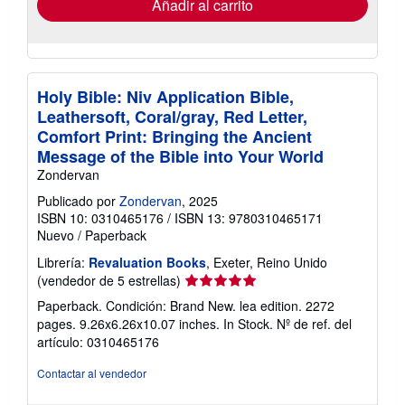
Añadir al carrito
Holy Bible: Niv Application Bible,
Leathersoft, Coral/gray, Red Letter,
Comfort Print: Bringing the Ancient
Message of the Bible into Your World
Zondervan
Publicado por
Zondervan
, 2025
ISBN 10: 0310465176
/
ISBN 13: 9780310465171
Nuevo
/
Paperback
Librería:
Revaluation Books
, Exeter, Reino Unido
Calificación
(vendedor de 5 estrellas)
del
Paperback. Condición: Brand New. lea edition. 2272
vendedor:
pages. 9.26x6.26x10.07 inches. In Stock.
Nº de ref. del
5
artículo: 0310465176
de
5
Contactar al vendedor
estrellas