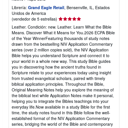
Librería:
Grand Eagle Retail
, Bensenville, IL, Estados
Unidos de America
Calificación
(vendedor de 5 estrellas)
del
Leather. Condición: new. Leather. Learn What the Bible
vendedor:
Means. Discover What it Means for You.2026 ECPA Bible
5
of the Year WinnerFeaturing thousands of study notes
de
drawn from the bestselling NIV Application Commentary
5
series (over 2 million copies sold), the NIV Application
estrellas
Bible helps you understand Scripture and connect it to
your world in a whole new way. This study Bible guides
you in discovering how the ancient truths found in
Scripture relate to your experiences today using insight
from trusted evangelical scholars, paired with timely
biblical application principles. Throughout the Bible,
Original Meaning Notes help you explore the meaning of
the biblical text while Application Notes make it personal,
helping you to integrate the Bibles teachings into your
everyday life.Now available in a study Bible for the first
time, the study notes found in this Bible follow the well-
established format of the NIV Application Commentary
series, bridging the world of the Bible and contemporary