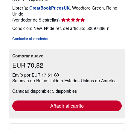
Librería:
GreatBookPricesUK
, Woodford Green, Reino
Unido
Calificación
(vendedor de 5 estrellas)
del
Condición: New.
Nº de ref. del artículo: 50097366-n
vendedor:
5
Contactar al vendedor
de
5
estrellas
Comprar nuevo
EUR 70,82
Envío por EUR 17,51
Más
Se envía de Reino Unido a Estados Unidos de America
información
sobre
Cantidad disponible: 5 disponibles
las
tarifas
de
envío
Añadir al carrito