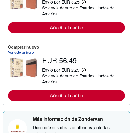
Envío por EUR 3,25
M
Se envía dentro de Estados Unidos de
á
s
America
i
n
f
Añadir al carrito
o
r
m
a
Comprar nuevo
c
Ver este artículo
i
EUR 56,49
ó
n
s
Envío por EUR 2,29
o
M
Se envía dentro de Estados Unidos de
b
á
r
s
America
e
i
l
n
a
f
Añadir al carrito
s
o
t
r
a
m
r
a
i
c
Más información de Zondervan
f
i
a
ó
Descubre sus obras publicadas y ofertas
s
n