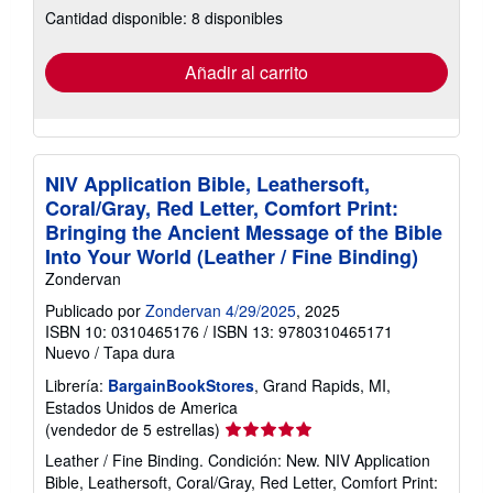
Cantidad disponible: 8 disponibles
las
tarifas
de
envío
Añadir al carrito
NIV Application Bible, Leathersoft,
Coral/Gray, Red Letter, Comfort Print:
Bringing the Ancient Message of the Bible
Into Your World (Leather / Fine Binding)
Zondervan
Publicado por
Zondervan 4/29/2025
, 2025
ISBN 10: 0310465176
/
ISBN 13: 9780310465171
Nuevo
/
Tapa dura
Librería:
BargainBookStores
, Grand Rapids, MI,
Estados Unidos de America
Calificación
(vendedor de 5 estrellas)
del
Leather / Fine Binding. Condición: New. NIV Application
vendedor:
Bible, Leathersoft, Coral/Gray, Red Letter, Comfort Print: