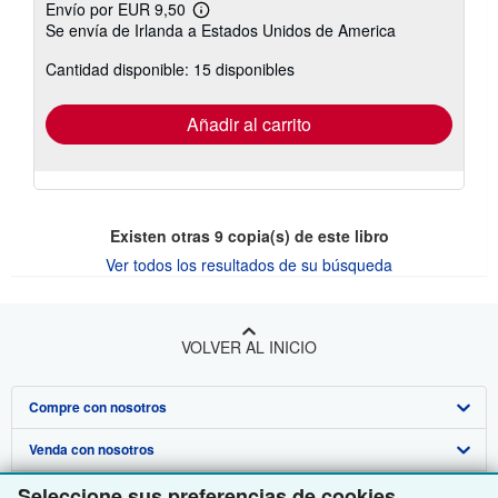
Envío por EUR 9,50
Más
Se envía de Irlanda a Estados Unidos de America
información
sobre
Cantidad disponible: 15 disponibles
las
tarifas
de
envío
Añadir al carrito
Existen otras
9
copia(s) de este libro
Ver todos los resultados de su búsqueda
VOLVER AL INICIO
Compre con nosotros
Venda con nosotros
Búsqueda avanzada
Seleccione sus preferencias de cookies
Sobre nosotros
Colecciones
Comenzar a vender