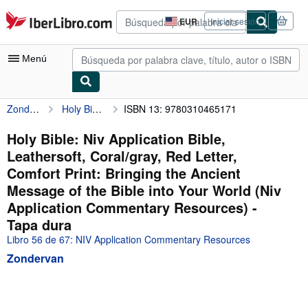
Pasar al contenido principal
IberLibro.com
EUR
Iniciar sesión
Preferencias
de
compra
Menú
del
sitio.
Zondervan
Holy Bible: Niv Application Bible, Leathersoft, Coral/gray, Red Letter, Comfort Print: Bringing the Ancient Message of the Bible into Your World (Niv Application Commentary Resources)
ISBN 13: 9780310465171
Mi cuenta
Consultar mis pedidos
Holy Bible: Niv Application Bible,
Leathersoft, Coral/gray, Red Letter,
Búsqueda avanzada
Comfort Print: Bringing the Ancient
Colecciones
Message of the Bible into Your World (Niv
Application Commentary Resources) -
Libros antiguos
Tapa dura
Arte y coleccionismo
Libro 56 de 67: NIV Application Commentary Resources
Vendedores
Zondervan
Comenzar a vender
Ayuda