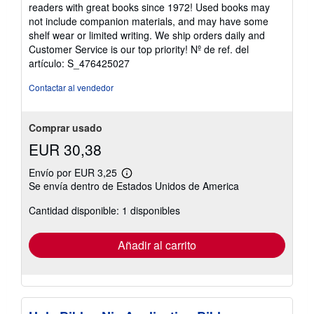
vendedor:
readers with great books since 1972! Used books may
5
not include companion materials, and may have some
de
shelf wear or limited writing. We ship orders daily and
5
Customer Service is our top priority!
Nº de ref. del
estrellas
artículo: S_476425027
Contactar al vendedor
Comprar usado
EUR 30,38
Envío por EUR 3,25
Más
Se envía dentro de Estados Unidos de America
información
sobre
Cantidad disponible: 1 disponibles
las
tarifas
de
envío
Añadir al carrito