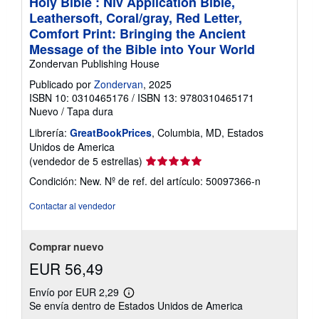
Holy Bible : Niv Application Bible,
Leathersoft, Coral/gray, Red Letter,
Comfort Print: Bringing the Ancient
Message of the Bible into Your World
Zondervan Publishing House
Publicado por
Zondervan
, 2025
ISBN 10: 0310465176
/
ISBN 13: 9780310465171
Nuevo
/
Tapa dura
Librería:
GreatBookPrices
, Columbia, MD, Estados
Unidos de America
Calificación
(vendedor de 5 estrellas)
del
Condición: New.
Nº de ref. del artículo: 50097366-n
vendedor:
5
Contactar al vendedor
de
5
estrellas
Comprar nuevo
EUR 56,49
Envío por EUR 2,29
Más
Se envía dentro de Estados Unidos de America
información
sobre