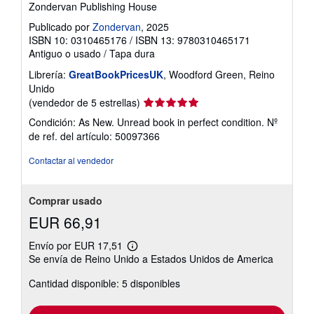
Zondervan Publishing House
Publicado por
Zondervan
, 2025
ISBN 10: 0310465176
/
ISBN 13: 9780310465171
Antiguo o usado
/
Tapa dura
Librería:
GreatBookPricesUK
, Woodford Green, Reino
Unido
Calificación
(vendedor de 5 estrellas)
del
Condición: As New. Unread book in perfect condition.
Nº
vendedor:
de ref. del artículo: 50097366
5
de
Contactar al vendedor
5
estrellas
Comprar usado
EUR 66,91
Envío por EUR 17,51
Más
Se envía de Reino Unido a Estados Unidos de America
información
sobre
Cantidad disponible: 5 disponibles
las
tarifas
de
envío