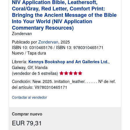
NIV Application Bible, Leathersoft,
Coral/Gray, Red Letter, Comfort Print:
Bringing the Ancient Message of the Bible
Into Your World (NIV Application
Commentary Resources)
Zondervan
Publicado por
Zondervan
, 2025
ISBN 10: 0310465176
/
ISBN 13: 9780310465171
Nuevo
/
Tapa dura
Librería:
Kennys Bookshop and Art Galleries Ltd.
,
Galway, GY, Irlanda
Calificación
(vendedor de 5 estrellas)
del
Condición: New. 2025. imitation_leather. . . . . .
Nº de ref.
vendedor:
del artículo: V9780310465171
5
de
Contactar al vendedor
5
estrellas
Comprar nuevo
EUR 79,31