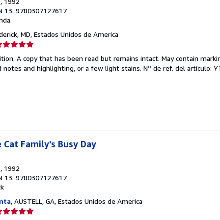
s
, 1992
N 13: 9780307127617
nda
ederick, MD, Estados Unidos de America
lificación
el
tion. A copy that has been read but remains intact. May contain marki
endedor:
 notes and highlighting, or a few light stains.
Nº de ref. del artículo:
e
strellas
e Cat Family's Busy Day
s
, 1992
N 13: 9780307127617
ck
nta
, AUSTELL, GA, Estados Unidos de America
lificación