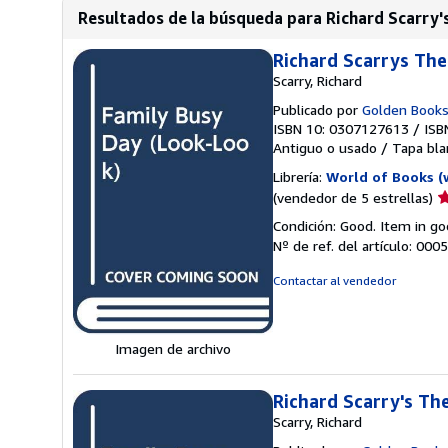
Resultados de la búsqueda para Richard Scarry's 
Richard Scarrys The
Scarry, Richard
Publicado por
Golden Book
ISBN 10: 0307127613
/
ISB
Antiguo o usado
/
Tapa bla
Librería:
World of Books (
Ca
(vendedor de 5 estrellas)
d
Condición: Good. Item in go
v
Nº de ref. del artículo: 00
5
d
Contactar al vendedor
5
e
Imagen de archivo
Richard Scarry's Th
Scarry, Richard