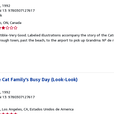
s
, 1992
N 13: 9780307127617
ck
o, ON, Canada
lificación
el
ctible-Very Good. Labeled illustrations accompany the story of the Cats 
endedor:
ough town, past the beach, to the airport to pick up Grandma.
Nº de r
e
strellas
e Cat Family's Busy Day (Look-Look)
s
, 1992
N 13: 9780307127617
d
, Los Angeles, CA, Estados Unidos de America
lificación