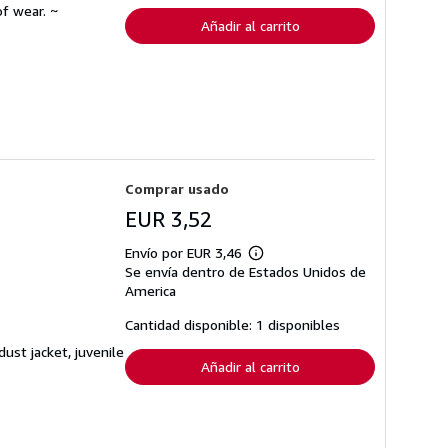
envío
f wear. ~
Añadir al carrito
Comprar usado
EUR 3,52
Envío por EUR 3,46
Más
Se envía dentro de Estados Unidos de
información
sobre
America
las
tarifas
Cantidad disponible: 1 disponibles
de
envío
ust jacket, juvenile
Añadir al carrito