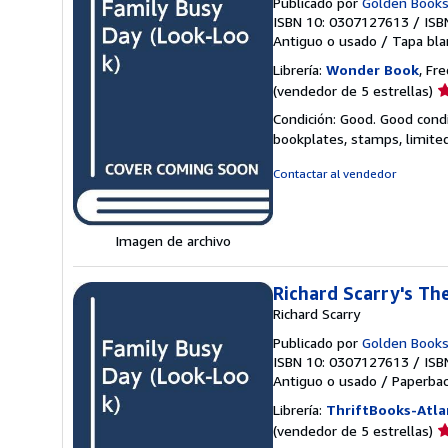
Publicado por
Golden Book
ISBN 10: 0307127613
/
ISB
Antiguo o usado
/
Tapa bla
Librería:
Wonder Book
, Fr
Ca
(vendedor de 5 estrellas)
d
Condición: Good. Good condi
v
bookplates, stamps, limited
5
d
Contactar al vendedor
5
e
Imagen de archivo
Richard Scarry's Th
Richard Scarry
Publicado por
Golden Book
ISBN 10: 0307127613
/
ISB
Antiguo o usado
/
Paperba
Librería:
ThriftBooks-Atla
Ca
(vendedor de 5 estrellas)