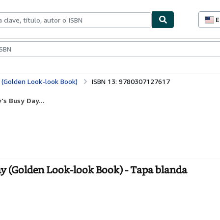
E
P
d
c
ionismo
Vendedores
Comenzar a vender
d
s
y (Golden Look-look Book)
ISBN 13: 9780307127617
's Busy Day...
ay (Golden Look-look Book) - Tapa blanda