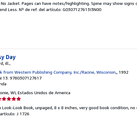
el
. No Jacket. Pages can have notes/highlighting. Spine may show signs o
endedor:
pend Less.
Nº de ref. del artículo: G0307127613I3N00
e
strellas
sy Day
, ill.,
k from Western Publishing Company, Inc./Racine, Wisconsin,
, 1992
N 13: 9780307127617
nda
nie, WI, Estados Unidos de America
lificación
el
n Look-Look Book, unpaged, 8 x 8 inches, very good book condition, no d
endedor:
 artículo: J 1726
e
strellas