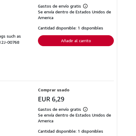
Gastos de envío gratis
Más
Se envía dentro de Estados Unidos de
información
sobre
America
las
tarifas
Cantidad disponible: 1 disponibles
de
envío
ngs such as
Añadir al carrito
 Y12J-00768
Comprar usado
EUR 6,29
Gastos de envío gratis
Más
Se envía dentro de Estados Unidos de
información
sobre
America
las
tarifas
Cantidad disponible: 1 disponibles
de