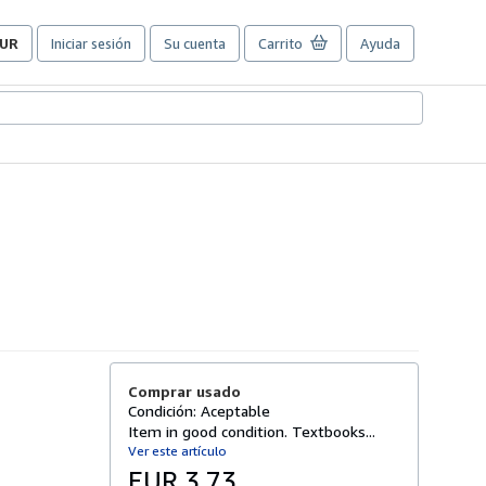
UR
Iniciar sesión
Su cuenta
Carrito
Ayuda
referencias
e
ompra
el
itio.
Comprar usado
Condición: Aceptable
Item in good condition. Textbooks...
Ver este artículo
EUR 3,73