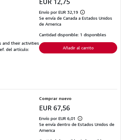
EUR 12,75
Envío por EUR 32,19
Más
Se envía de Canada a Estados Unidos
información
sobre
de America
las
tarifas
Cantidad disponible: 1 disponibles
de
envío
and their activities
Añadir al carrito
ef. del artículo:
Comprar nuevo
EUR 67,56
Envío por EUR 6,01
Más
Se envía dentro de Estados Unidos de
información
sobre
America
las
tarifas