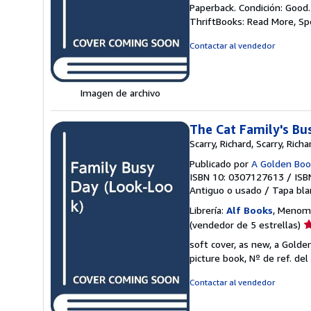
d
Paperback. Condición: Good
v
ThriftBooks: Read More, S
5
d
Contactar al vendedor
5
e
Imagen de archivo
The Cat Family's Bu
Scarry, Richard, Scarry, Richard
Publicado por
A Golden Boo
ISBN 10: 0307127613
/
ISB
Antiguo o usado
/
Tapa bla
Librería:
Alf Books
, Menomo
Ca
(vendedor de 5 estrellas)
d
soft cover, as new, a Golde
v
picture book,
Nº de ref. del
5
d
Contactar al vendedor
5
e