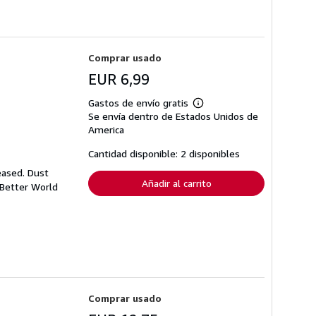
Comprar usado
EUR 6,99
Gastos de envío gratis
Más
Se envía dentro de Estados Unidos de
información
sobre
America
las
tarifas
Cantidad disponible: 2 disponibles
de
envío
eased. Dust
Añadir al carrito
 Better World
Comprar usado