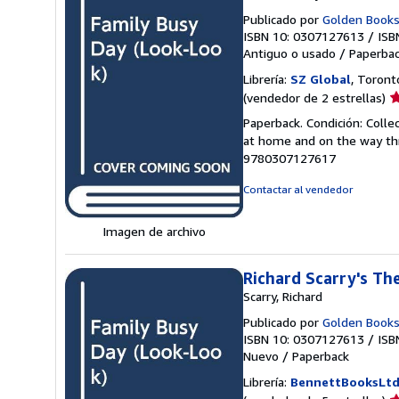
Publicado por
Golden Book
ISBN 10: 0307127613
/
ISB
Antiguo o usado
/
Paperba
Librería:
SZ Global
, Toront
Ca
(vendedor de 2 estrellas)
d
Paperback. Condición: Colle
v
at home and on the way thr
2
9780307127617
d
5
Contactar al vendedor
e
Imagen de archivo
Richard Scarry's Th
Scarry, Richard
Publicado por
Golden Book
ISBN 10: 0307127613
/
ISB
Nuevo
/
Paperback
Librería:
BennettBooksLt
Ca