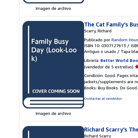
Imagen de archivo
The Cat Family's Bu
Scarry, Richard
Publicado por
Random House
ISBN 10: 0307127613
/
ISB
Antiguo o usado
/
Tapa bla
Librería:
Better World Boo
Ca
(vendedor de 5 estrellas)
d
Condición: Good. Pages inta
v
jackets/supplements are not
5
Books: Buy Books. Do Good
d
5
Contactar al vendedor
e
Imagen de archivo
Richard Scarry's Th
Richard Scarry