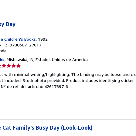
sy Day
 Children's Books
, 1992
N 13: 9780307127617
nda
ks
, Mishawaka, IN, Estados Unidos de America
lificación
el
ct with minimal writing/highlighting. The binding may be loose and cr
endedor:
 included. Stock photo provided. Product includes identifying sticker.
.
Nº de ref. del artículo: 42617697-6
e
strellas
e Cat Family's Busy Day (Look-Look)