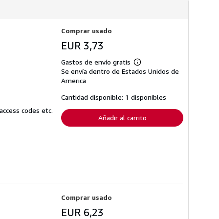
Comprar usado
EUR 3,73
Gastos de envío gratis
Más
Se envía dentro de Estados Unidos de
información
sobre
America
las
tarifas
Cantidad disponible: 1 disponibles
de
envío
access codes etc.
Añadir al carrito
Comprar usado
EUR 6,23