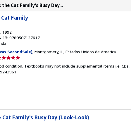
the Cat Family's Busy Day...
 Cat Family
s
, 1992
N 13: 9780307127617
nda
was SecondSale)
, Montgomery, IL, Estados Unidos de America
lificación
el
od condition. Textbooks may not include supplemental items i.e. CDs, 
endedor:
059243961
e
strellas
e Cat Family's Busy Day (Look-Look)