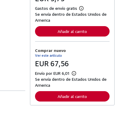
Gastos de envío gratis
M
Se envía dentro de Estados Unidos de
á
s
America
i
n
Añadir al carrito
f
o
r
m
Comprar nuevo
a
c
Ver este artículo
i
EUR 67,56
ó
n
s
Envío por EUR 6,01
M
o
Se envía dentro de Estados Unidos de
á
b
s
America
r
i
e
n
l
Añadir al carrito
f
a
o
s
r
t
m
a
a
r
c
i
i
f
ó
a