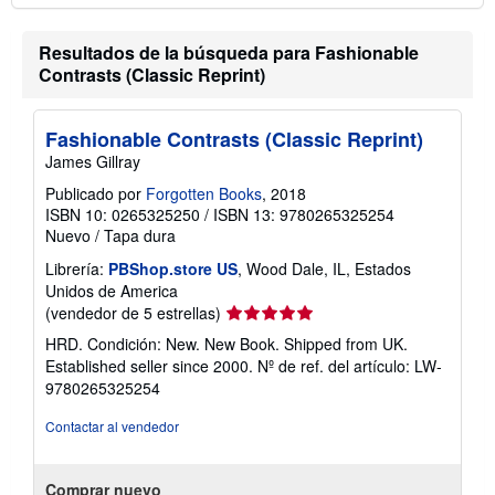
Resultados de la búsqueda para Fashionable
Contrasts (Classic Reprint)
Fashionable Contrasts (Classic Reprint)
James Gillray
Publicado por
Forgotten Books
, 2018
ISBN 10: 0265325250
/
ISBN 13: 9780265325254
Nuevo
/
Tapa dura
Librería:
PBShop.store US
, Wood Dale, IL, Estados
Unidos de America
Calificación
(vendedor de 5 estrellas)
del
HRD. Condición: New. New Book. Shipped from UK.
vendedor:
Established seller since 2000.
Nº de ref. del artículo: LW-
5
9780265325254
de
5
Contactar al vendedor
estrellas
Comprar nuevo