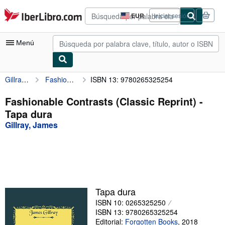
Pasar al contenido principal
IberLibro.com
EUR
Iniciar sesión
Preferencias
de
compra
Menú
del
sitio.
Gillray, James
Fashionable Contrasts (Classic Reprint)
ISBN 13: 9780265325254
Mi cuenta
Consultar mis pedidos
Fashionable Contrasts (Classic Reprint) -
Tapa dura
Búsqueda avanzada
Gillray, James
Colecciones
Libros antiguos
Arte y coleccionismo
Vendedores
Tapa dura
ISBN 10: 0265325250
Comenzar a vender
ISBN 13: 9780265325254
Ayuda
Editorial:
Forgotten Books
,
2018