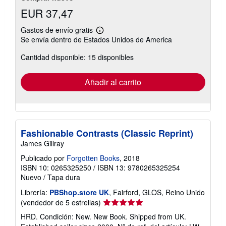
EUR 37,47
Gastos de envío gratis
Más
Se envía dentro de Estados Unidos de America
información
sobre
Cantidad disponible: 15 disponibles
las
tarifas
de
envío
Añadir al carrito
Fashionable Contrasts (Classic Reprint)
James Gillray
Publicado por
Forgotten Books
, 2018
ISBN 10: 0265325250
/
ISBN 13: 9780265325254
Nuevo
/
Tapa dura
Librería:
PBShop.store UK
, Fairford, GLOS, Reino Unido
Calificación
(vendedor de 5 estrellas)
del
HRD. Condición: New. New Book. Shipped from UK.
vendedor: