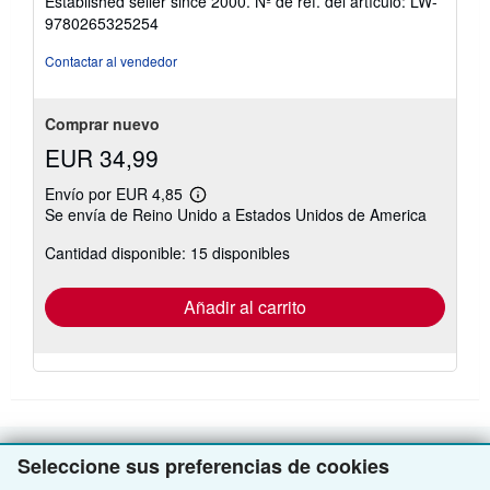
Established seller since 2000.
Nº de ref. del artículo: LW-
5
9780265325254
de
5
Contactar al vendedor
estrellas
Comprar nuevo
EUR 34,99
Envío por EUR 4,85
Más
Se envía de Reino Unido a Estados Unidos de America
información
sobre
Cantidad disponible: 15 disponibles
las
tarifas
de
envío
Añadir al carrito
Seleccione sus preferencias de cookies
VOLVER AL INICIO