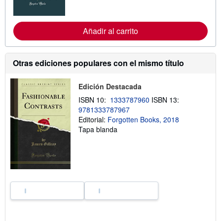
o
r
m
a
Añadir al carrito
c
i
ó
n
Otras ediciones populares con el mismo título
s
o
b
Edición Destacada
r
e
ISBN 10:
1333787960
ISBN 13:
l
9781333787967
a
s
Editorial:
Forgotten Books, 2018
t
Tapa blanda
a
r
i
f
a
s
d
e
e
n
v
í
o