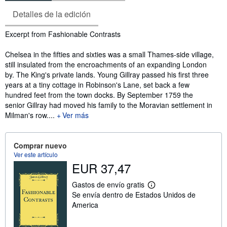
Detalles de la edición
Sinopsis
Excerpt from Fashionable Contrasts
Chelsea in the fifties and sixties was a small Thames-side village,
still insulated from the encroachments of an expanding London
by. The King's private lands. Young Gillray passed his first three
years at a tiny cottage in Robinson's Lane, set back a few
hundred feet from the town docks. By September 1759 the
senior Gillray had moved his family to the Moravian settlement in
Milman's row....
Ver más
Comprar nuevo
Ver este artículo
EUR 37,47
Gastos de envío gratis
M
Se envía dentro de Estados Unidos de
á
s
America
i
n
f