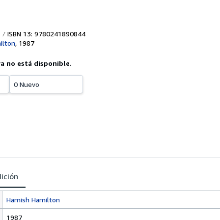
ISBN 13: 9780241890844
ilton
,
1987
ya no está disponible.
0 Nuevo
dición
Hamish Hamilton
1987