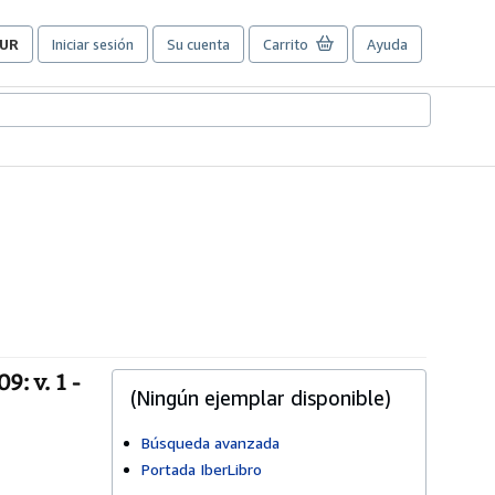
UR
Iniciar sesión
Su cuenta
Carrito
Ayuda
referencias
e
ompra
el
itio.
: v. 1 -
(Ningún ejemplar disponible)
Búsqueda avanzada
Portada IberLibro