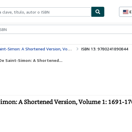
E
P
d
c
ionismo
Vendedores
Comenzar a vender
d
s
 A Shortened Version, Volume 1: 1691-1709: v. 1
ISBN 13: 9780241890844
 De Saint-Simon: A Shortened...
imon: A Shortened Version, Volume 1: 1691-1709