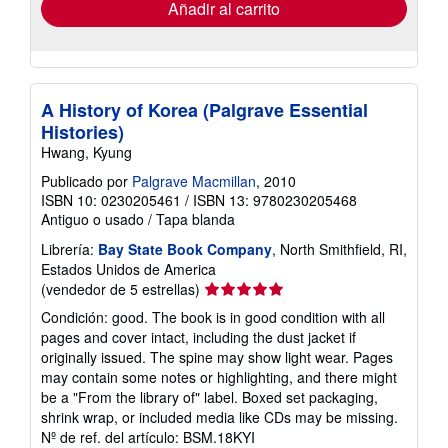
envío
Añadir al carrito
A History of Korea (Palgrave Essential
Histories)
Hwang, Kyung
Publicado por
Palgrave Macmillan
, 2010
ISBN 10: 0230205461
/
ISBN 13: 9780230205468
Antiguo o usado
/
Tapa blanda
Librería:
Bay State Book Company
, North Smithfield, RI,
Estados Unidos de America
Calificación
(vendedor de 5 estrellas)
del
Condición: good. The book is in good condition with all
vendedor:
pages and cover intact, including the dust jacket if
5
originally issued. The spine may show light wear. Pages
de
may contain some notes or highlighting, and there might
5
be a "From the library of" label. Boxed set packaging,
estrellas
shrink wrap, or included media like CDs may be missing.
Nº de ref. del artículo: BSM.18KYI