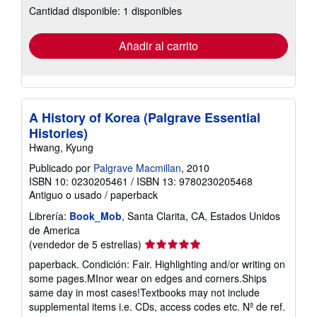
Cantidad disponible: 1 disponibles
las
tarifas
de
envío
Añadir al carrito
A History of Korea (Palgrave Essential
Histories)
Hwang, Kyung
Publicado por
Palgrave Macmillan
, 2010
ISBN 10: 0230205461
/
ISBN 13: 9780230205468
Antiguo o usado
/
paperback
Librería:
Book_Mob
, Santa Clarita, CA, Estados Unidos
de America
Calificación
(vendedor de 5 estrellas)
del
paperback. Condición: Fair. Highlighting and/or writing on
vendedor:
some pages.MInor wear on edges and corners.Ships
5
same day in most cases!Textbooks may not include
de
supplemental items i.e. CDs, access codes etc.
Nº de ref.
5