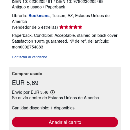
ISBN 10: 0230205461
/
ISBN 13: 9780230205468
Antiguo o usado
/
Paperback
Librería:
Bookmans
, Tucson, AZ, Estados Unidos de
America
Calificación
(vendedor de 5 estrellas)
del
Paperback. Condición: Acceptable. stained on back cover
vendedor:
Satisfaction 100% guaranteed.
Nº de ref. del artículo:
5
mon0002754683
de
5
Contactar al vendedor
estrellas
Comprar usado
EUR 5,69
Envío por EUR 3,46
Más
Se envía dentro de Estados Unidos de America
información
sobre
Cantidad disponible: 1 disponibles
las
tarifas
de
envío
Añadir al carrito