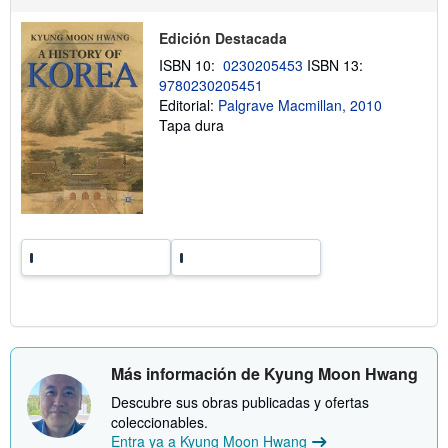
v
o
í
b
o
Edición Destacada
r
e
ISBN 10:
0230205453
ISBN 13:
l
9780230205451
a
Editorial:
Palgrave Macmillan, 2010
s
t
Tapa dura
a
r
i
f
a
s
d
e
e
n
v
í
o
Más información de Kyung Moon Hwang
Descubre sus obras publicadas y ofertas
coleccionables.
Entra ya a Kyung Moon Hwang