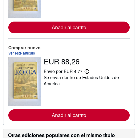
n
f
o
r
m
Añadir al carrito
a
c
i
ó
n
Comprar nuevo
s
Ver este artículo
o
EUR 88,26
b
r
e
Envío por EUR 4,77
M
l
Se envía dentro de Estados Unidos de
á
a
s
s
America
i
t
n
a
f
r
o
i
r
f
m
a
Añadir al carrito
a
s
c
d
i
e
ó
e
n
n
Otras ediciones populares con el mismo título
s