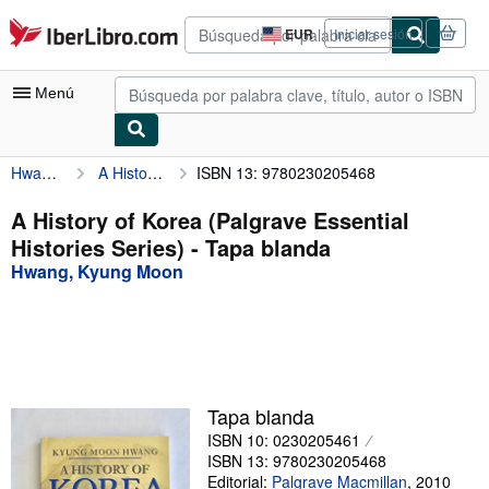
Pasar al contenido principal
IberLibro.com
EUR
Iniciar sesión
Preferencias
de
compra
Menú
del
sitio.
Hwang, Kyung Moon
A History of Korea (Palgrave Essential Histories Series)
ISBN 13: 9780230205468
Mi cuenta
Consultar mis pedidos
A History of Korea (Palgrave Essential
Histories Series) - Tapa blanda
Búsqueda avanzada
Hwang, Kyung Moon
Colecciones
Libros antiguos
Arte y coleccionismo
Vendedores
Tapa blanda
ISBN 10: 0230205461
Comenzar a vender
ISBN 13: 9780230205468
Ayuda
Editorial:
Palgrave Macmillan
,
2010