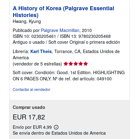
A History of Korea (Palgrave Essential
Histories)
Hwang, Kyung
Publicado por
Palgrave Macmillan
, 2010
ISBN 10: 0230205461
/
ISBN 13: 9780230205468
Antiguo o usado
/
Soft cover
Original o primera edición
Librería:
Karl Theis
, Torrance, CA, Estados Unidos de
America
Calificación
(vendedor de 5 estrellas)
del
Soft cover. Condición: Good. 1st Edition. HIGHLIGHTING
vendedor:
ON 6 PAGES ONLY.
Nº de ref. del artículo: 049100
5
de
Contactar al vendedor
5
estrellas
Comprar usado
EUR 17,82
Envío por EUR 4,99
Más
Se envía dentro de Estados Unidos de America
información
sobre