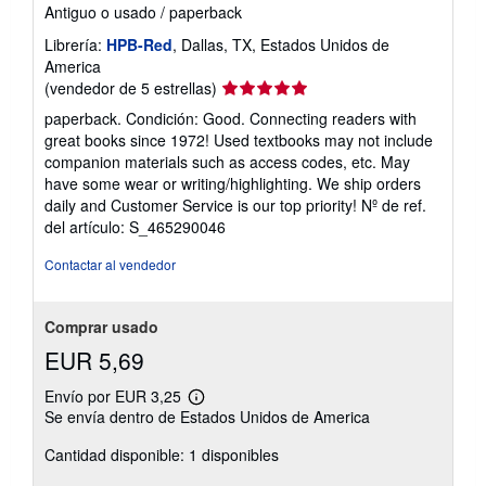
Antiguo o usado
/
paperback
Librería:
HPB-Red
, Dallas, TX, Estados Unidos de
America
Calificación
(vendedor de 5 estrellas)
del
paperback. Condición: Good. Connecting readers with
vendedor:
great books since 1972! Used textbooks may not include
5
companion materials such as access codes, etc. May
de
have some wear or writing/highlighting. We ship orders
5
daily and Customer Service is our top priority!
Nº de ref.
estrellas
del artículo: S_465290046
Contactar al vendedor
Comprar usado
EUR 5,69
Envío por EUR 3,25
Más
Se envía dentro de Estados Unidos de America
información
sobre
Cantidad disponible: 1 disponibles
las
tarifas
de