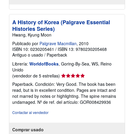
A History of Korea (Palgrave Essential
Histories Series)
Hwang, Kyung Moon
Publicado por
Palgrave Macmillan
, 2010
ISBN 10: 0230205461
/
ISBN 13: 9780230205468
Antiguo o usado
/
Paperback
Librería:
WorldofBooks
, Goring-By-Sea, WS, Reino
Unido
Calificación
(vendedor de 5 estrellas)
del
Paperback. Condición: Very Good. The book has been
vendedor:
read, but is in excellent condition. Pages are intact and
5
not marred by notes or highlighting. The spine remains
de
undamaged.
Nº de ref. del artículo: GOR008429936
5
estrellas
Contactar al vendedor
Comprar usado