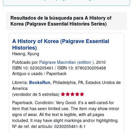
Resultados de la búsqueda para A History of
Korea (Palgrave Essential Histories Series)
A History of Korea (Palgrave Essential
Histories)
Hwang, Kyung
Publicado por
Palgrave Macmillan (edition )
, 2010
ISBN 10: 0230205461
/
ISBN 13: 9780230205468
Antiguo o usado
/
Paperback
Librería:
BooksRun
, Philadelphia, PA, Estados Unidos de
America
Calificación
(vendedor de 5 estrellas)
del
Paperback. Condición: Very Good. It's a well-cared-for
vendedor:
item that has seen limited use. The item may show minor
5
signs of wear. All the text is legible, with all pages
de
included. It may have slight markings and/or highlighting.
5
Nº de ref. del artículo: 0230205461-8-1
estrellas