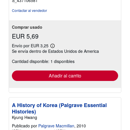
S_437106581
Contactar al vendedor
Comprar usado
EUR 5,69
Envío por EUR 3,25
Más
Se envía dentro de Estados Unidos de America
información
sobre
Cantidad disponible: 1 disponibles
las
tarifas
de
envío
Añadir al carrito
A History of Korea (Palgrave Essential
Histories)
Kyung Hwang
Publicado por
Palgrave Macmillan
, 2010