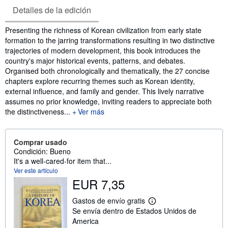
Detalles de la edición
Sinopsis
Presenting the richness of Korean civilization from early state
formation to the jarring transformations resulting in two distinctive
trajectories of modern development, this book introduces the
country's major historical events, patterns, and debates.
Organised both chronologically and thematically, the 27 concise
chapters explore recurring themes such as Korean identity,
external influence, and family and gender. This lively narrative
assumes no prior knowledge, inviting readers to appreciate both
the distinctiveness...
Ver más
Comprar usado
Condición: Bueno
It's a well-cared-for item that...
Ver este artículo
EUR 7,35
Gastos de envío gratis
M
Se envía dentro de Estados Unidos de
á
s
America
i