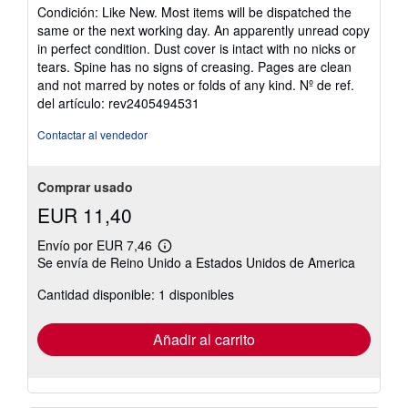
del
Condición: Like New. Most items will be dispatched the
vendedor:
same or the next working day. An apparently unread copy
5
in perfect condition. Dust cover is intact with no nicks or
de
tears. Spine has no signs of creasing. Pages are clean
5
and not marred by notes or folds of any kind.
Nº de ref.
estrellas
del artículo: rev2405494531
Contactar al vendedor
Comprar usado
EUR 11,40
Envío por EUR 7,46
Más
Se envía de Reino Unido a Estados Unidos de America
información
sobre
Cantidad disponible: 1 disponibles
las
tarifas
de
envío
Añadir al carrito