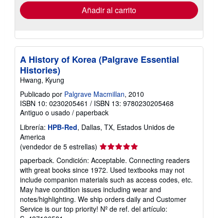
envío
Añadir al carrito
A History of Korea (Palgrave Essential
Histories)
Hwang, Kyung
Publicado por
Palgrave Macmillan
, 2010
ISBN 10: 0230205461
/
ISBN 13: 9780230205468
Antiguo o usado
/
paperback
Librería:
HPB-Red
, Dallas, TX, Estados Unidos de
America
Calificación
(vendedor de 5 estrellas)
del
paperback. Condición: Acceptable. Connecting readers
vendedor:
with great books since 1972. Used textbooks may not
5
include companion materials such as access codes, etc.
de
May have condition issues including wear and
5
notes/highlighting. We ship orders daily and Customer
estrellas
Service is our top priority!
Nº de ref. del artículo: