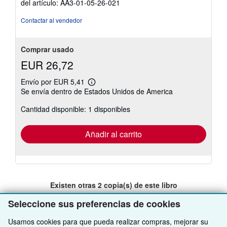
del artículo: AA3-01-05-26-021
estrellas
Contactar al vendedor
Comprar usado
EUR 26,72
Envío por EUR 5,41
Más
Se envía dentro de Estados Unidos de America
información
sobre
Cantidad disponible: 1 disponibles
las
tarifas
de
envío
Añadir al carrito
Existen otras
2
copia(s) de este libro
Ver todos los resultados de su búsqueda
Seleccione sus preferencias de cookies
Usamos cookies para que pueda realizar compras, mejorar su