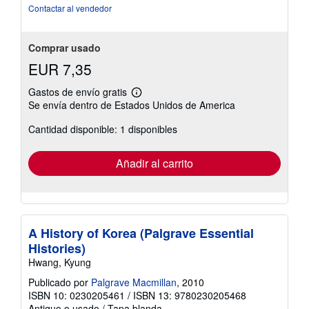
Contactar al vendedor
Comprar usado
EUR 7,35
Gastos de envío gratis
Más
Se envía dentro de Estados Unidos de America
información
sobre
Cantidad disponible: 1 disponibles
las
tarifas
de
envío
Añadir al carrito
A History of Korea (Palgrave Essential
Histories)
Hwang, Kyung
Publicado por
Palgrave Macmillan
, 2010
ISBN 10: 0230205461
/
ISBN 13: 9780230205468
Antiguo o usado
/
Tapa blanda