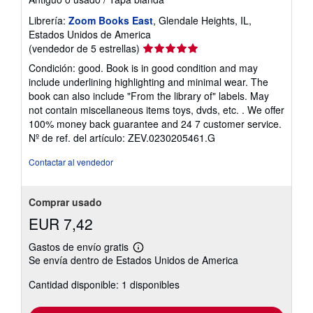
Librería:
Zoom Books East
, Glendale Heights, IL,
Estados Unidos de America
Calificación
(vendedor de 5 estrellas)
del
Condición: good. Book is in good condition and may
vendedor:
include underlining highlighting and minimal wear. The
5
book can also include "From the library of" labels. May
de
not contain miscellaneous items toys, dvds, etc. . We offer
5
100% money back guarantee and 24 7 customer service.
estrellas
Nº de ref. del artículo: ZEV.0230205461.G
Contactar al vendedor
Comprar usado
EUR 7,42
Gastos de envío gratis
Más
Se envía dentro de Estados Unidos de America
información
sobre
Cantidad disponible: 1 disponibles
las
tarifas
de