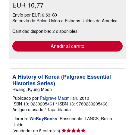
EUR 10,77
Envío por EUR 6,53
Más
Se envía de Reino Unido a Estados Unidos de America
información
sobre
Cantidad disponible: 2 disponibles
las
tarifas
de
envío
Añadir al carrito
A History of Korea (Palgrave Essential
Histories Series)
Hwang, Kyung Moon
Publicado por
Palgrave Macmillan
, 2010
ISBN 10: 0230205461
/
ISBN 13: 9780230205468
Antiguo o usado
/
Tapa blanda
Librería:
WeBuyBooks
, Rossendale, LANCS, Reino
Unido
Calificación
(vendedor de 5 estrellas)