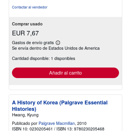
Contactar al vendedor
Comprar usado
EUR 7,67
Gastos de envío gratis
Más
Se envía dentro de Estados Unidos de America
información
sobre
Cantidad disponible: 1 disponibles
las
tarifas
de
envío
Añadir al carrito
A History of Korea (Palgrave Essential
Histories)
Hwang, Kyung
Publicado por
Palgrave Macmillan
, 2010
ISBN 10: 0230205461
/
ISBN 13: 9780230205468