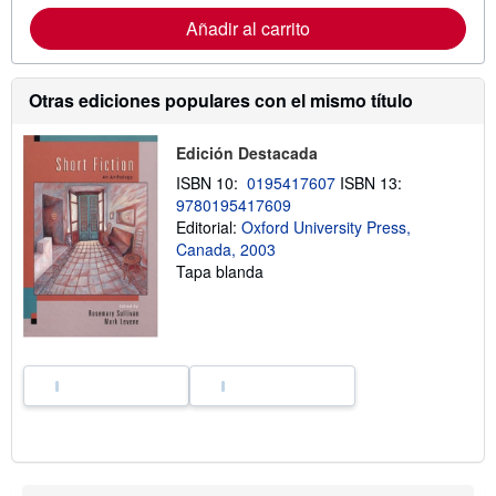
m
Añadir al carrito
a
c
i
ó
n
Otras ediciones populares con el mismo título
s
o
b
Edición Destacada
r
e
ISBN 10:
0195417607
ISBN 13:
l
9780195417609
a
Editorial:
Oxford University Press,
s
t
Canada, 2003
a
Tapa blanda
r
i
f
a
s
d
e
e
n
v
í
o