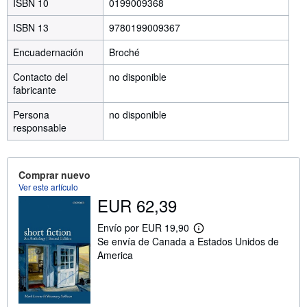
ISBN 10
0199009368
ISBN 13
9780199009367
Encuadernación
Broché
Contacto del
no disponible
fabricante
Persona
no disponible
responsable
Comprar nuevo
Ver este artículo
EUR 62,39
Envío por EUR 19,90
M
Se envía de Canada a Estados Unidos de
á
s
America
i
n
f
o
r