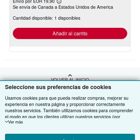
Envío por EUR 19,90
Más
Se envía de Canada a Estados Unidos de America
información
sobre
Cantidad disponible: 1 disponibles
las
tarifas
de
envío
Añadir al carrito
VOLVER AL INICIO
Seleccione sus preferencias de cookies
Compre con nosotros
Usamos cookies para que pueda realizar compras, mejorar su
experiencia en nuestra página y proporcionar correctamente
Venda con nosotros
Búsqueda avanzada
nuestros servicios. También utilizamos cookies para comprender
el modo en que los clientes utilizan nuestros servicios (por
Sobre nosotros
Colecciones
Comenzar a vender
ejemplo, midiendo las visitas al sitio) y así poder realizar mejoras.
Ver más
Si está de acuerdo, también utilizaremos cookies de terceros
Obtener Ayuda
Mi cuenta
Únase a nuestro programa de afiliados
Sobre IberLibro
para mostrar contenido relevante en los anuncios y medir el