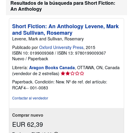
Resultados de la búsqueda para Short Fiction:
An Anthology
Short Fiction: An Anthology Levene, Mark
and Sullivan, Rosemary
Levene, Mark and Sullivan, Rosemary
Publicado por
Oxford University Press
, 2015
ISBN 10: 0199009368
/
ISBN 13: 9780199009367
Nuevo
/
Paperback
Librería:
Aragon Books Canada
, OTTAWA, ON, Canada
Calificación
(vendedor de 2 estrellas)
del
Paperback. Condición: New.
Nº de ref. del artículo:
vendedor:
RCAF4-- 001-0083
2
de
Contactar al vendedor
5
estrellas
Comprar nuevo
EUR 62,39