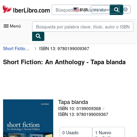
Pasar al contenido principal
IberLibro.com
EUR
Iniciar sesión
Preferencias
de
compra
Menú
del
sitio.
Short Fiction: An Anthology
ISBN 13: 9780199009367
Mi cuenta
Consultar mis pedidos
Short Fiction: An Anthology - Tapa blanda
Búsqueda avanzada
Colecciones
Libros antiguos
Tapa blanda
Arte y coleccionismo
ISBN 10: 0199009368
Vendedores
ISBN 13: 9780199009367
Comenzar a vender
0 Usado
1 Nuevo
Ayuda