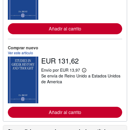
i
n
f
o
r
m
a
Añadir al carrito
c
i
ó
n
Comprar nuevo
s
Ver este artículo
o
EUR 131,62
b
r
e
Envío por EUR 13,97
l
M
Se envía de Reino Unido a Estados Unidos
a
á
s
s
de America
t
i
a
n
r
f
i
o
f
r
a
m
s
a
Añadir al carrito
d
c
e
i
e
ó
n
n