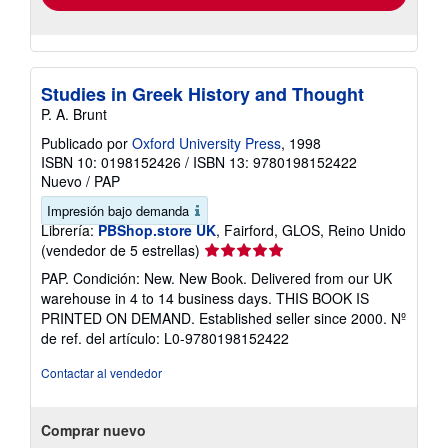
Studies in Greek History and Thought
P. A. Brunt
Publicado por
Oxford University Press
, 1998
ISBN 10: 0198152426
/
ISBN 13: 9780198152422
Nuevo
/
PAP
Impresión bajo demanda
Librería:
PBShop.store UK
, Fairford, GLOS, Reino Unido
Calificación
(vendedor de 5 estrellas)
del
PAP. Condición: New. New Book. Delivered from our UK
vendedor:
warehouse in 4 to 14 business days. THIS BOOK IS
5
PRINTED ON DEMAND. Established seller since 2000.
Nº
de
de ref. del artículo: L0-9780198152422
5
estrellas
Contactar al vendedor
Comprar nuevo