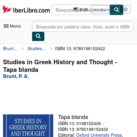
Pasar al contenido principal
IberLibro.com
EUR
Iniciar sesión
Preferencias
de
compra
Menú
del
sitio.
Brunt, P. A.
Studies in Greek History and Thought
ISBN 13: 9780198152422
Mi cuenta
Consultar mis pedidos
Studies in Greek History and Thought -
Tapa blanda
Búsqueda avanzada
Brunt, P. A.
Colecciones
Libros antiguos
Arte y coleccionismo
Vendedores
Tapa blanda
ISBN 10: 0198152426
Comenzar a vender
ISBN 13: 9780198152422
Ayuda
Editorial:
Oxford University Press
,