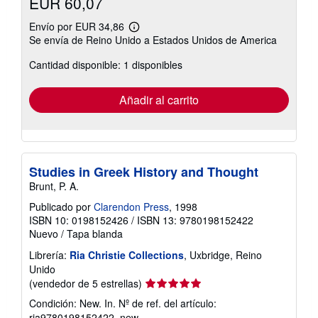
EUR 60,07
Envío por EUR 34,86
Más
Se envía de Reino Unido a Estados Unidos de America
información
sobre
Cantidad disponible: 1 disponibles
las
tarifas
de
envío
Añadir al carrito
Studies in Greek History and Thought
Brunt, P. A.
Publicado por
Clarendon Press
, 1998
ISBN 10: 0198152426
/
ISBN 13: 9780198152422
Nuevo
/
Tapa blanda
Librería:
Ria Christie Collections
, Uxbridge, Reino
Unido
Calificación
(vendedor de 5 estrellas)
del
Condición: New. In.
Nº de ref. del artículo:
vendedor:
ria9780198152422_new