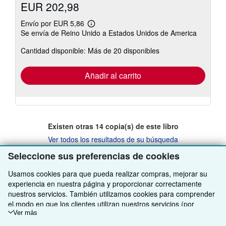
EUR 202,98
Envío por EUR 5,86
Más
Se envía de Reino Unido a Estados Unidos de America
información
sobre
Cantidad disponible: Más de 20 disponibles
las
tarifas
de
envío
Añadir al carrito
Existen otras
14
copia(s) de este libro
Ver todos los resultados de su búsqueda
Seleccione sus preferencias de cookies
Usamos cookies para que pueda realizar compras, mejorar su
VOLVER AL INICIO
experiencia en nuestra página y proporcionar correctamente
nuestros servicios. También utilizamos cookies para comprender
el modo en que los clientes utilizan nuestros servicios (por
Compre con nosotros
ejemplo, midiendo las visitas al sitio) y así poder realizar mejoras.
Ver más
Venda con nosotros
Búsqueda avanzada
Si está de acuerdo, también utilizaremos cookies de terceros