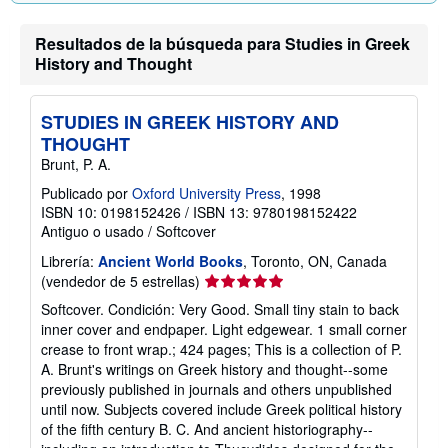
Resultados de la búsqueda para Studies in Greek
History and Thought
STUDIES IN GREEK HISTORY AND
THOUGHT
Brunt, P. A.
Publicado por
Oxford University Press
, 1998
ISBN 10: 0198152426
/
ISBN 13: 9780198152422
Antiguo o usado
/
Softcover
Librería:
Ancient World Books
, Toronto, ON, Canada
Calificación
(vendedor de 5 estrellas)
del
Softcover. Condición: Very Good. Small tiny stain to back
vendedor:
inner cover and endpaper. Light edgewear. 1 small corner
5
crease to front wrap.; 424 pages; This is a collection of P.
de
A. Brunt's writings on Greek history and thought--some
5
previously published in journals and others unpublished
estrellas
until now. Subjects covered include Greek political history
of the fifth century B. C. And ancient historiography--