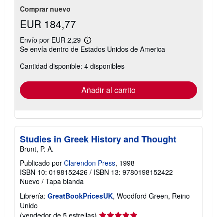
estrellas
Comprar nuevo
EUR 184,77
Envío por EUR 2,29
Más
Se envía dentro de Estados Unidos de America
información
sobre
Cantidad disponible: 4 disponibles
las
tarifas
de
envío
Añadir al carrito
Studies in Greek History and Thought
Brunt, P. A.
Publicado por
Clarendon Press
, 1998
ISBN 10: 0198152426
/
ISBN 13: 9780198152422
Nuevo
/
Tapa blanda
Librería:
GreatBookPricesUK
, Woodford Green, Reino
Unido
Calificación
(vendedor de 5 estrellas)