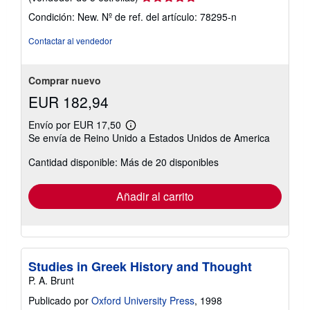
del
Condición: New.
Nº de ref. del artículo: 78295-n
vendedor:
5
Contactar al vendedor
de
5
estrellas
Comprar nuevo
EUR 182,94
Envío por EUR 17,50
Más
Se envía de Reino Unido a Estados Unidos de America
información
sobre
Cantidad disponible: Más de 20 disponibles
las
tarifas
de
envío
Añadir al carrito
Studies in Greek History and Thought
P. A. Brunt
Publicado por
Oxford University Press
, 1998