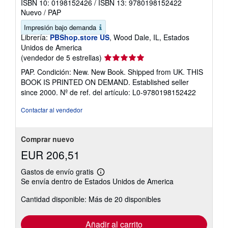
ISBN 10: 0198152426
/
ISBN 13: 9780198152422
Nuevo
/
PAP
Impresión bajo demanda
Librería:
PBShop.store US
, Wood Dale, IL, Estados
Unidos de America
Calificación
(vendedor de 5 estrellas)
del
PAP. Condición: New. New Book. Shipped from UK. THIS
vendedor:
BOOK IS PRINTED ON DEMAND. Established seller
5
since 2000.
Nº de ref. del artículo: L0-9780198152422
de
5
Contactar al vendedor
estrellas
Comprar nuevo
EUR 206,51
Gastos de envío gratis
Más
Se envía dentro de Estados Unidos de America
información
sobre
Cantidad disponible: Más de 20 disponibles
las
tarifas
de
envío
Añadir al carrito