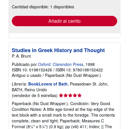
sobre
Cantidad disponible: 1 disponibles
las
tarifas
de
envío
Añadir al carrito
Studies in Greek History and Thought
P. A. Brunt
Publicado por
Oxford: Clarendon Press
, 1998
ISBN 10: 0198152426
/
ISBN 13: 9780198152422
Antiguo o usado
/
Paperback (No Dust Wrapper.)
Librería:
BookLovers of Bath
, Peasedown St. John,
BATH, Reino Unido
Calificación
(vendedor de 5 estrellas)
del
Paperback (No Dust Wrapper.). Condición: Very Good.
vendedor:
Condition Notes: A little age-toned at the top edge of the
5
text block with a small mark to the foredge. The contents
de
complete, clean and tight; Paperback; Measures C
5
Format (8½" x 5¼") (0.9 kg); pp (viii) 411; Index; || The