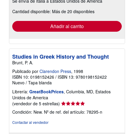
Se envía de Italia a Estados Unidos de America
información
sobre
Cantidad disponible: Más de 20 disponibles
las
tarifas
de
envío
Añadir al carrito
Studies in Greek History and Thought
Brunt, P. A.
Publicado por
Clarendon Press
, 1998
ISBN 10: 0198152426
/
ISBN 13: 9780198152422
Nuevo
/
Tapa blanda
Librería:
GreatBookPrices
, Columbia, MD, Estados
Unidos de America
Calificación
(vendedor de 5 estrellas)
del
Condición: New.
Nº de ref. del artículo: 78295-n
vendedor:
5
Contactar al vendedor
de
5