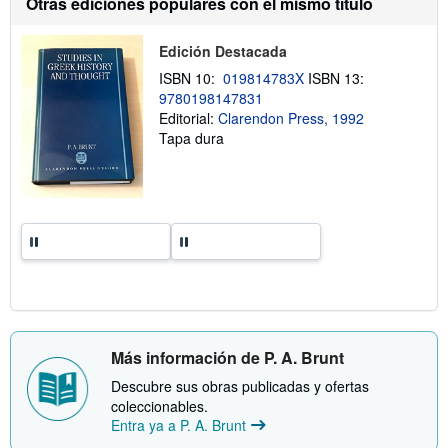
Otras ediciones populares con el mismo título
v
s
í
o
o
b
Edición Destacada
r
e
ISBN 10:
019814783X
ISBN 13:
l
9780198147831
a
s
Editorial:
Clarendon Press, 1992
t
Tapa dura
a
r
i
f
a
s
d
e
e
n
v
í
o
Más información de P. A. Brunt
Descubre sus obras publicadas y ofertas
coleccionables.
Entra ya a P. A. Brunt