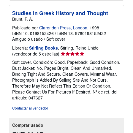
Studies in Greek History and Thought
Brunt, P. A.
Publicado por
Clarendon Press, London
, 1998
ISBN 10: 0198152426
/
ISBN 13: 9780198152422
Antiguo o usado
/
Soft cover
Librería:
Stirling Books
, Stirling, Reino Unido
Calificación
(vendedor de 5 estrellas)
del
Soft cover. Condición: Good. Paperback: Good Condition.
vendedor:
Dust Jacket: No. Pages Bright, Clean And Unmarked.
5
Binding Tight And Secure. Clean Covers, Minimal Wear.
de
Photograph Is Added By Selling Site And Not Ours,
5
Therefore May Not Reflect This Edition Or Condition.
estrellas
Please Contact Us For Pictures If Desired.
Nº de ref. del
artículo: 047627
Contactar al vendedor
Comprar usado