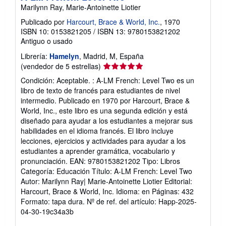
Marilynn Ray, Marie-Antoinette Liotier
Publicado por
Harcourt, Brace & World, Inc.
, 1970
ISBN 10: 0153821205
/
ISBN 13: 9780153821202
Antiguo o usado
Librería:
Hamelyn
, Madrid, M, España
Calificación
(vendedor de 5 estrellas)
del
Condición: Aceptable. : A-LM French: Level Two es un
vendedor:
libro de texto de francés para estudiantes de nivel
5
intermedio. Publicado en 1970 por Harcourt, Brace &
de
World, Inc., este libro es una segunda edición y está
5
diseñado para ayudar a los estudiantes a mejorar sus
estrellas
habilidades en el idioma francés. El libro incluye
lecciones, ejercicios y actividades para ayudar a los
estudiantes a aprender gramática, vocabulario y
pronunciación. EAN: 9780153821202 Tipo: Libros
Categoría: Educación Título: A-LM French: Level Two
Autor: Marilynn Ray| Marie-Antoinette Liotier Editorial:
Harcourt, Brace & World, Inc. Idioma: en Páginas: 432
Formato: tapa dura.
Nº de ref. del artículo: Happ-2025-
04-30-19c34a3b