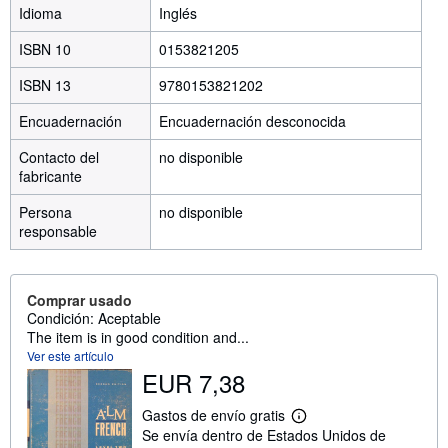
Idioma
Inglés
ISBN 10
0153821205
ISBN 13
9780153821202
Encuadernación
Encuadernación desconocida
Contacto del
no disponible
fabricante
Persona
no disponible
responsable
Comprar usado
Condición: Aceptable
The item is in good condition and...
Ver este artículo
EUR 7,38
Gastos de envío gratis
M
Se envía dentro de Estados Unidos de
á