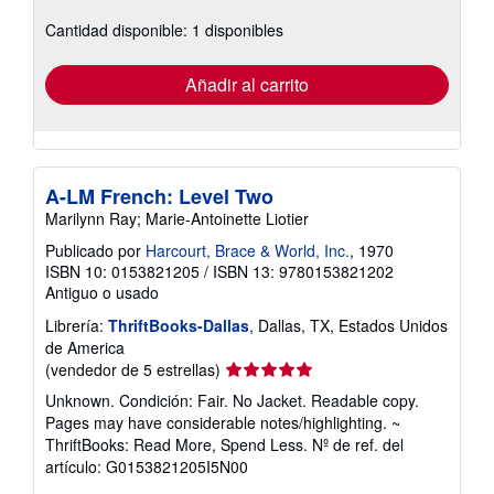
sobre
Cantidad disponible: 1 disponibles
las
tarifas
de
envío
Añadir al carrito
A-LM French: Level Two
Marilynn Ray; Marie-Antoinette Liotier
Publicado por
Harcourt, Brace & World, Inc.
, 1970
ISBN 10: 0153821205
/
ISBN 13: 9780153821202
Antiguo o usado
Librería:
ThriftBooks-Dallas
, Dallas, TX, Estados Unidos
de America
Calificación
(vendedor de 5 estrellas)
del
Unknown. Condición: Fair. No Jacket. Readable copy.
vendedor:
Pages may have considerable notes/highlighting. ~
5
ThriftBooks: Read More, Spend Less.
Nº de ref. del
de
artículo: G0153821205I5N00
5