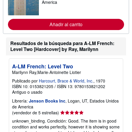
s
America
i
n
f
o
r
Añadir al carrito
m
a
c
i
Resultados de la búsqueda para A-LM French:
ó
Level Two [Hardcover] by Ray, Marilynn
n
s
o
b
A-LM French: Level Two
r
Marilynn Ray,Marie-Antoinette Liotier
e
l
Publicado por
Harcourt, Brace & World, Inc.
, 1970
a
s
ISBN 10: 0153821205
/
ISBN 13: 9780153821202
t
Antiguo o usado
a
r
Librería:
Jenson Books Inc
, Logan, UT, Estados Unidos
i
de America
f
a
Calificación
(vendedor de 5 estrellas)
s
del
unknown_binding. Condición: Good. The item is in good
d
vendedor:
e
condition and works perfectly, however it is showing some
e
5