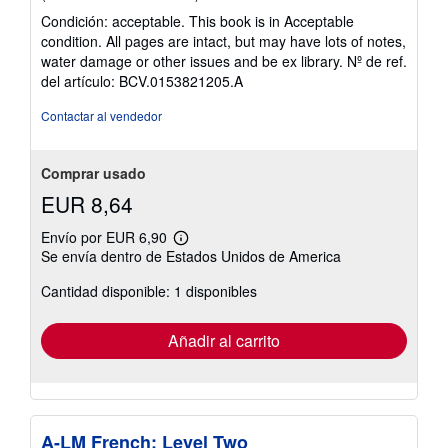
del
Condición: acceptable. This book is in Acceptable
vendedor:
condition. All pages are intact, but may have lots of notes,
5
water damage or other issues and be ex library.
Nº de ref.
de
del artículo: BCV.0153821205.A
5
estrellas
Contactar al vendedor
Comprar usado
EUR 8,64
Envío por EUR 6,90
Más
Se envía dentro de Estados Unidos de America
información
sobre
Cantidad disponible: 1 disponibles
las
tarifas
de
envío
Añadir al carrito
A-LM French: Level Two