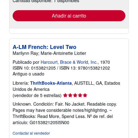
Cantidad disponible: 1 disponibles
tarifas
de
envío
Añadir al carrito
A-LM French: Level Two
Marilynn Ray; Marie-Antoinette Liotier
Publicado por
Harcourt, Brace & World, Inc.
, 1970
ISBN 10: 0153821205
/
ISBN 13: 9780153821202
Antiguo o usado
Librería:
ThriftBooks-Atlanta
, AUSTELL, GA, Estados
Unidos de America
Calificación
(vendedor de 5 estrellas)
del
Unknown. Condición: Fair. No Jacket. Readable copy.
vendedor:
Pages may have considerable notes/highlighting. ~
5
ThriftBooks: Read More, Spend Less.
Nº de ref. del
de
artículo: G0153821205I5N00
5
estrellas
Contactar al vendedor