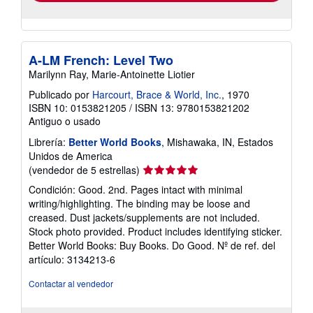
A-LM French: Level Two
Marilynn Ray, Marie-Antoinette Liotier
Publicado por
Harcourt, Brace & World, Inc.
, 1970
ISBN 10: 0153821205
/
ISBN 13: 9780153821202
Antiguo o usado
Librería:
Better World Books
, Mishawaka, IN, Estados
Unidos de America
Calificación
(vendedor de 5 estrellas)
del
Condición: Good. 2nd. Pages intact with minimal
vendedor:
writing/highlighting. The binding may be loose and
5
creased. Dust jackets/supplements are not included.
de
Stock photo provided. Product includes identifying sticker.
5
Better World Books: Buy Books. Do Good.
Nº de ref. del
estrellas
artículo: 3134213-6
Contactar al vendedor