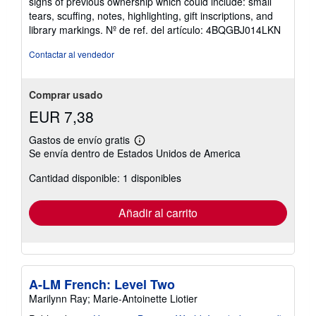
signs of previous ownership which could include: small
n
de
tears, scuffing, notes, highlighting, gift inscriptions, and
v
5
í
library markings.
Nº de ref. del artículo: 4BQGBJ014LKN
o
estrellas
Contactar al vendedor
Comprar usado
EUR 7,38
Gastos de envío gratis
Más
Se envía dentro de Estados Unidos de America
información
sobre
Cantidad disponible: 1 disponibles
las
tarifas
de
envío
Añadir al carrito
A-LM French: Level Two
Marilynn Ray; Marie-Antoinette Liotier