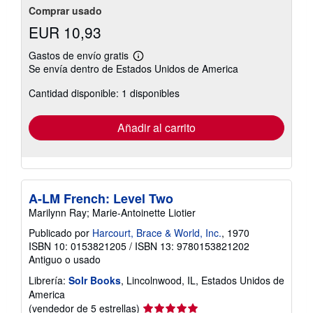
Comprar usado
EUR 10,93
Gastos de envío gratis
Más
Se envía dentro de Estados Unidos de America
información
sobre
Cantidad disponible: 1 disponibles
las
tarifas
de
envío
Añadir al carrito
A-LM French: Level Two
Marilynn Ray; Marie-Antoinette Liotier
Publicado por
Harcourt, Brace & World, Inc.
, 1970
ISBN 10: 0153821205
/
ISBN 13: 9780153821202
Antiguo o usado
Librería:
Solr Books
, Lincolnwood, IL, Estados Unidos de
America
Calificación
(vendedor de 5 estrellas)