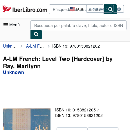
Pasar al contenido principal
IberLibro.com
EUR
Iniciar sesión
Preferencias
de
compra
Menú
del
sitio.
Unknown
A-LM French: Level Two [Hardcover] by Ray, Marilynn
ISBN 13: 9780153821202
Mi cuenta
Consultar mis pedidos
A-LM French: Level Two [Hardcover] by
Ray, Marilynn
Búsqueda avanzada
Unknown
Colecciones
Libros antiguos
Arte y coleccionismo
Vendedores
ISBN 10: 0153821205
ISBN 13: 9780153821202
Comenzar a vender
Ayuda