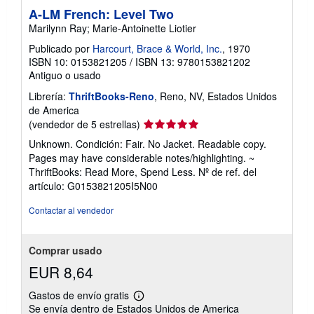
A-LM French: Level Two
Marilynn Ray; Marie-Antoinette Liotier
Publicado por
Harcourt, Brace & World, Inc.
, 1970
ISBN 10: 0153821205
/
ISBN 13: 9780153821202
Antiguo o usado
Librería:
ThriftBooks-Reno
, Reno, NV, Estados Unidos
de America
Calificación
(vendedor de 5 estrellas)
del
Unknown. Condición: Fair. No Jacket. Readable copy.
vendedor:
Pages may have considerable notes/highlighting. ~
5
ThriftBooks: Read More, Spend Less.
Nº de ref. del
de
artículo: G0153821205I5N00
5
estrellas
Contactar al vendedor
Comprar usado
EUR 8,64
Gastos de envío gratis
Más
Se envía dentro de Estados Unidos de America
información