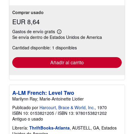
Comprar usado
EUR 8,64
Gastos de envío gratis
Más
Se envía dentro de Estados Unidos de America
información
sobre
Cantidad disponible: 1 disponibles
las
tarifas
de
envío
Añadir al carrito
A-LM French: Level Two
Marilynn Ray; Marie-Antoinette Liotier
Publicado por
Harcourt, Brace & World, Inc.
, 1970
ISBN 10: 0153821205
/
ISBN 13: 9780153821202
Antiguo o usado
Librería:
ThriftBooks-Atlanta
, AUSTELL, GA, Estados
Unidos de America