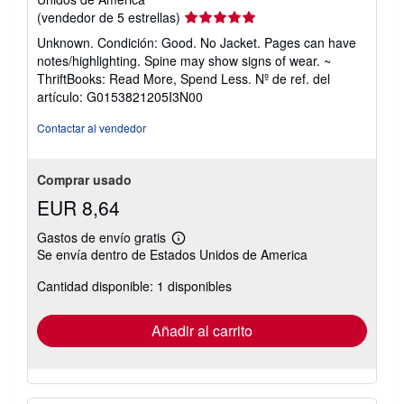
Calificación
(vendedor de 5 estrellas)
del
Unknown. Condición: Good. No Jacket. Pages can have
vendedor:
notes/highlighting. Spine may show signs of wear. ~
5
ThriftBooks: Read More, Spend Less.
Nº de ref. del
de
artículo: G0153821205I3N00
5
estrellas
Contactar al vendedor
Comprar usado
EUR 8,64
Gastos de envío gratis
Más
Se envía dentro de Estados Unidos de America
información
sobre
Cantidad disponible: 1 disponibles
las
tarifas
de
envío
Añadir al carrito