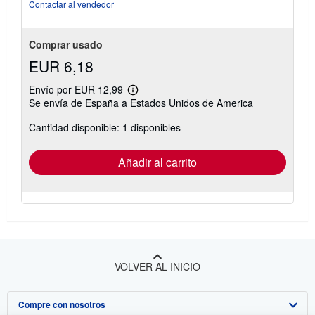
Contactar al vendedor
Comprar usado
EUR 6,18
Envío por EUR 12,99
Más
Se envía de España a Estados Unidos de America
información
sobre
Cantidad disponible: 1 disponibles
las
tarifas
de
envío
Añadir al carrito
VOLVER AL INICIO
Compre con nosotros