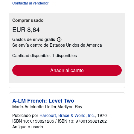
estrellas
Contactar al vendedor
Comprar usado
EUR 8,64
Gastos de envío gratis
Más
Se envía dentro de Estados Unidos de America
información
sobre
Cantidad disponible: 1 disponibles
las
tarifas
de
envío
Añadir al carrito
A-LM French: Level Two
Marie-Antoinette Liotier,Marilynn Ray
Publicado por
Harcourt, Brace & World, Inc.
, 1970
ISBN 10: 0153821205
/
ISBN 13: 9780153821202
Antiguo o usado