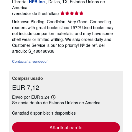
Librería:
HPB Inc.
, Dallas, TX, Estados Unidos de
America
Calificación
(vendedor de 5 estrellas)
del
Unknown Binding. Condición: Very Good. Connecting
vendedor:
readers with great books since 1972! Used books may
5
not include companion materials, and may have some
de
shelf wear or limited writing. We ship orders daily and
5
Customer Service is our top priority!
Nº de ref. del
estrellas
artículo: S_480460938
Contactar al vendedor
Comprar usado
EUR 7,12
Envío por EUR 3,24
Más
Se envía dentro de Estados Unidos de America
información
sobre
Cantidad disponible: 1 disponibles
las
tarifas
de
envío
Añadir al carrito