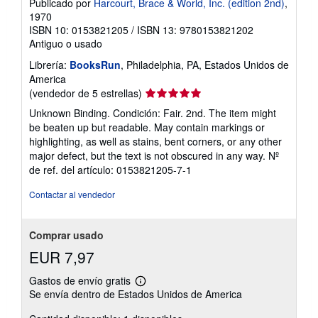
Publicado por
Harcourt, Brace & World, Inc. (edition 2nd)
,
1970
ISBN 10: 0153821205
/
ISBN 13: 9780153821202
Antiguo o usado
Librería:
BooksRun
, Philadelphia, PA, Estados Unidos de
America
Calificación
(vendedor de 5 estrellas)
del
Unknown Binding. Condición: Fair. 2nd. The item might
vendedor:
be beaten up but readable. May contain markings or
5
highlighting, as well as stains, bent corners, or any other
de
major defect, but the text is not obscured in any way.
Nº
5
de ref. del artículo: 0153821205-7-1
estrellas
Contactar al vendedor
Comprar usado
EUR 7,97
Gastos de envío gratis
Más
Se envía dentro de Estados Unidos de America
información
sobre
las