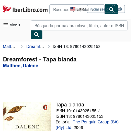
Pasar al contenido principal
IberLibro.com
EUR
Iniciar sesión
Preferencias
de
compra
Menú
del
sitio.
Matthee, Dalene
Dreamforest
ISBN 13: 9780143025153
Mi cuenta
Consultar mis pedidos
Dreamforest - Tapa blanda
Matthee, Dalene
Búsqueda avanzada
Colecciones
Libros antiguos
Arte y coleccionismo
Tapa blanda
Vendedores
ISBN 10: 0143025155
ISBN 13: 9780143025153
Comenzar a vender
Editorial:
The Penguin Group (SA)
(Pty) Ltd
,
2006
Ayuda