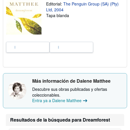
s
Editorial:
The Penguin Group (SA) (Pty)
t
Ltd, 2004
a
Tapa blanda
r
i
f
a
s
d
e
e
n
v
í
o
Más información de Dalene Matthee
Descubre sus obras publicadas y ofertas
coleccionables.
Entra ya a Dalene Matthee
Resultados de la búsqueda para Dreamforest