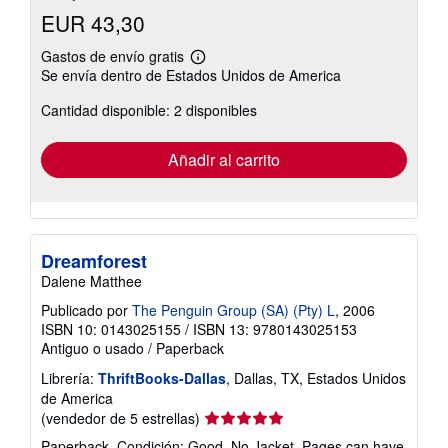
EUR 43,30
Gastos de envío gratis
Más
Se envía dentro de Estados Unidos de America
información
sobre
Cantidad disponible: 2 disponibles
las
tarifas
de
envío
Añadir al carrito
Dreamforest
Dalene Matthee
Publicado por
The Penguin Group (SA) (Pty) L
, 2006
ISBN 10: 0143025155
/
ISBN 13: 9780143025153
Antiguo o usado
/
Paperback
Librería:
ThriftBooks-Dallas
, Dallas, TX, Estados Unidos
de America
Calificación
(vendedor de 5 estrellas)
del
Paperback. Condición: Good. No Jacket. Pages can have