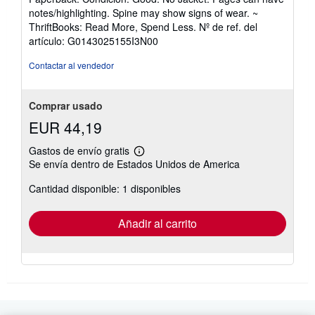
vendedor:
notes/highlighting. Spine may show signs of wear. ~
5
ThriftBooks: Read More, Spend Less.
Nº de ref. del
de
artículo: G0143025155I3N00
5
estrellas
Contactar al vendedor
Comprar usado
EUR 44,19
Gastos de envío gratis
Más
Se envía dentro de Estados Unidos de America
información
sobre
Cantidad disponible: 1 disponibles
las
tarifas
de
envío
Añadir al carrito