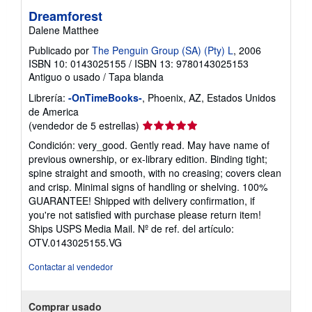
Dreamforest
Dalene Matthee
Publicado por
The Penguin Group (SA) (Pty) L
, 2006
ISBN 10: 0143025155
/
ISBN 13: 9780143025153
Antiguo o usado
/
Tapa blanda
Librería:
-OnTimeBooks-
, Phoenix, AZ, Estados Unidos
de America
Calificación
(vendedor de 5 estrellas)
del
Condición: very_good. Gently read. May have name of
vendedor:
previous ownership, or ex-library edition. Binding tight;
5
spine straight and smooth, with no creasing; covers clean
de
and crisp. Minimal signs of handling or shelving. 100%
5
GUARANTEE! Shipped with delivery confirmation, if
estrellas
you're not satisfied with purchase please return item!
Ships USPS Media Mail.
Nº de ref. del artículo:
OTV.0143025155.VG
Contactar al vendedor
Comprar usado