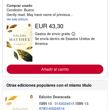
Comprar usado
Condición: Bueno
Gently read. May have name of previous...
Ver este artículo
EUR 43,30
Gastos de envío gratis
M
Se envía dentro de Estados Unidos de
á
s
America
i
n
f
o
r
m
Añadir al carrito
a
c
i
ó
n
Otras ediciones populares con el mismo título
s
o
b
Edición Destacada
r
e
ISBN 10:
0143024515
ISBN 13:
l
9780143024514
a