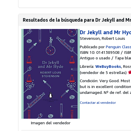
Resultados de la búsqueda para Dr Jekyll and Mr
Dr Jekyll and Mr Hy
Stevenson, Robert Louis
Publicado por
Penguin Class
ISBN 10: 0141389508
/
ISB
Antiguo o usado
/
Tapa bla
Librería:
WeBuyBooks
, Ros
Ca
(vendedor de 5 estrellas)
d
Condición: Very Good. Most
v
but is in excellent conditi
5
undamaged.
Nº de ref. del
d
5
Contactar al vendedor
e
Imagen del vendedor