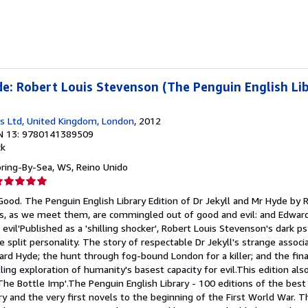
strellas
de: Robert Louis Stevenson (The Penguin English Li
s Ltd, United Kingdom, London
, 2012
N 13: 9780141389509
ck
oring-By-Sea, WS, Reino Unido
lificación
el
Good. The Penguin English Library Edition of Dr Jekyll and Mr Hyde by 
endedor:
, as we meet them, are commingled out of good and evil: and Edward
evil'Published as a 'shilling shocker', Robert Louis Stevenson's dark p
e
e split personality. The story of respectable Dr Jekyll's strange associ
d Hyde; the hunt through fog-bound London for a killer; and the final
strellas
illing exploration of humanity's basest capacity for evil.This edition als
The Bottle Imp'.The Penguin English Library - 100 editions of the best f
y and the very first novels to the beginning of the First World War. 