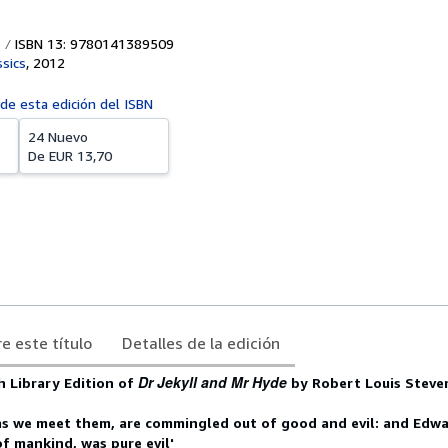
ISBN 13: 9780141389509
sics
,
2012
 de esta edición del ISBN
24 Nuevo
De
EUR 13,70
e este título
Detalles de la edición
Dr Jekyll and Mr Hyde
h Library Edition of
by Robert Louis Stev
 as we meet them, are commingled out of good and evil: and Edw
of mankind, was pure evil'