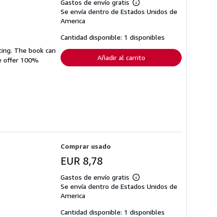
Gastos de envío gratis
Más
Se envía dentro de Estados Unidos de
información
sobre
America
las
tarifas
Cantidad disponible: 1 disponibles
de
envío
ting. The book can
Añadir al carrito
We offer 100%
Comprar usado
EUR 8,78
Gastos de envío gratis
Más
Se envía dentro de Estados Unidos de
información
sobre
America
las
tarifas
Cantidad disponible: 1 disponibles
de