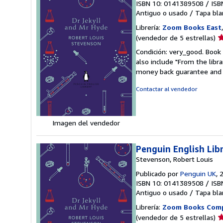
ISBN 10: 0141389508
/
ISB
Antiguo o usado
/
Tapa bla
Librería:
Zoom Books East
Ca
(vendedor de 5 estrellas)
d
Condición: very_good. Book 
v
also include "From the libr
5
money back guarantee and 
d
5
Contactar al vendedor
e
Imagen del vendedor
Penguin English Lib
Stevenson, Robert Louis
Publicado por
Penguin UK
, 
ISBN 10: 0141389508
/
ISB
Antiguo o usado
/
Tapa bla
Librería:
Zoom Books Com
Ca
(vendedor de 5 estrellas)