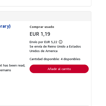
brary)
Comprar usado
EUR 1,19
Envío por EUR 5,22
Más
Se envía de Reino Unido a Estados
información
sobre
Unidos de America
las
tarifas
Cantidad disponible: 4 disponibles
de
envío
at has been read,
Añadir al carrito
 remains