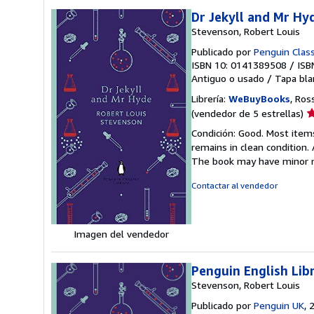
Dr Jekyll and Mr Hy
Stevenson, Robert Louis
Publicado por
Penguin Class
ISBN 10: 0141389508
/
ISB
Antiguo o usado
/
Tapa bla
Librería:
WeBuyBooks
, Ros
Ca
(vendedor de 5 estrellas)
d
Condición: Good. Most item
v
remains in clean condition.
5
The book may have minor m
d
5
Contactar al vendedor
e
Imagen del vendedor
Penguin English Lib
Stevenson, Robert Louis
Publicado por
Penguin UK
, 