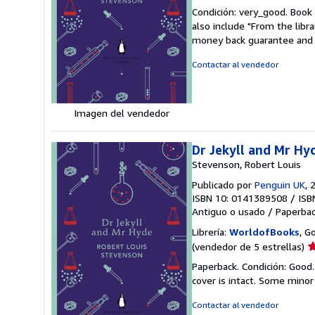
d
Condición: very_good. Book 
v
also include "From the libr
5
money back guarantee and 
d
5
Contactar al vendedor
e
Imagen del vendedor
Dr Jekyll and Mr Hy
Stevenson, Robert Louis
Publicado por
Penguin UK
, 
ISBN 10: 0141389508
/
ISB
Antiguo o usado
/
Paperba
Librería:
WorldofBooks
, G
Ca
(vendedor de 5 estrellas)
d
Paperback. Condición: Good.
v
cover is intact. Some minor
5
d
Contactar al vendedor