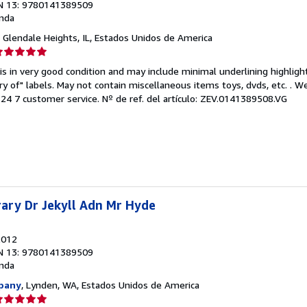
N 13: 9780141389509
nda
, Glendale Heights, IL, Estados Unidos de America
lificación
el
is in very good condition and may include minimal underlining highligh
endedor:
ary of" labels. May not contain miscellaneous items toys, dvds, etc. . 
24 7 customer service.
Nº de ref. del artículo: ZEV.0141389508.VG
e
strellas
rary Dr Jekyll Adn Mr Hyde
2012
N 13: 9780141389509
nda
pany
, Lynden, WA, Estados Unidos de America
lificación