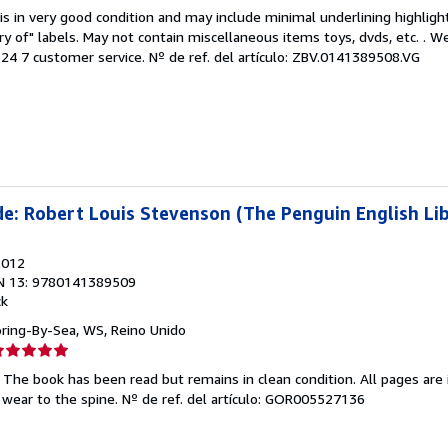
el
is in very good condition and may include minimal underlining highligh
endedor:
ary of" labels. May not contain miscellaneous items toys, dvds, etc. . 
24 7 customer service.
Nº de ref. del artículo: ZBV.0141389508.VG
e
strellas
de: Robert Louis Stevenson (The Penguin English Li
2012
N 13: 9780141389509
ck
oring-By-Sea, WS, Reino Unido
lificación
el
 The book has been read but remains in clean condition. All pages are 
endedor:
 wear to the spine.
Nº de ref. del artículo: GOR005527136
e