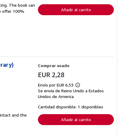
envío
ting. The book can
Añadir al carrito
We offer 100%
brary)
Comprar usado
EUR 2,28
Envío por EUR 6,53
Más
Se envía de Reino Unido a Estados
información
sobre
Unidos de America
las
tarifas
Cantidad disponible: 1 disponibles
de
envío
intact and the
Añadir al carrito