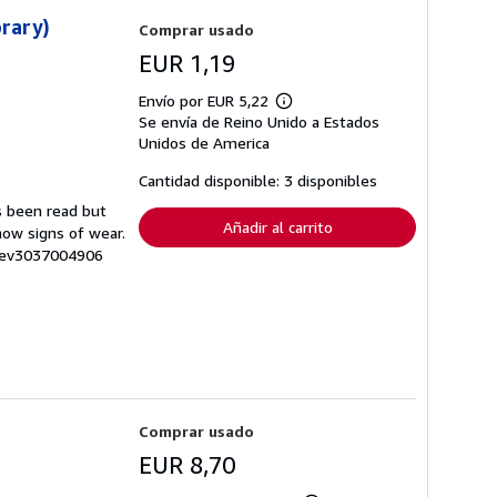
brary)
Comprar usado
EUR 1,19
Envío por EUR 5,22
Más
Se envía de Reino Unido a Estados
información
sobre
Unidos de America
las
tarifas
Cantidad disponible: 3 disponibles
de
envío
s been read but
Añadir al carrito
how signs of wear.
: rev3037004906
Comprar usado
EUR 8,70