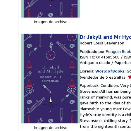
5
e
Imagen de archivo
Dr Jekyll and Mr Hy
Robert Louis Stevenson
Publicado por
Penguin Book
ISBN 10: 0141389508
/
ISB
Antiguo o usado
/
Paperba
Librería:
WorldofBooks
, G
Ca
(vendedor de 5 estrellas)
d
Paperback. Condición: Very 
v
Stevenson'All human beings
5
ranks of mankind, was pure 
d
gave birth to the idea of th
5
'damnable young man' Edwar
e
Hyde's true identity is a ch
Stevenson's chilling story '
from the eighteenth centur
Imagen de archivo