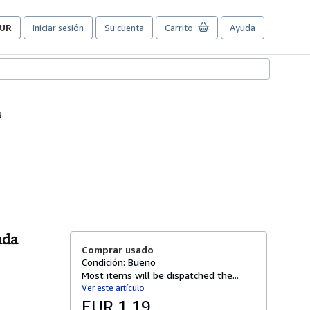
UR
Iniciar sesión
Su cuenta
Carrito
Ayuda
referencias
e
ompra
el
itio.
9
nda
Comprar usado
Condición: Bueno
Most items will be dispatched the...
Ver este artículo
EUR 1,19