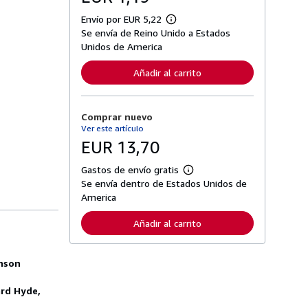
Envío por EUR 5,22
M
Se envía de Reino Unido a Estados
á
s
Unidos de America
i
n
Añadir al carrito
f
o
r
m
Comprar nuevo
a
c
Ver este artículo
i
EUR 13,70
ó
n
s
Gastos de envío gratis
M
o
Se envía dentro de Estados Unidos de
á
b
s
America
r
i
e
n
l
Añadir al carrito
f
a
o
s
r
t
m
a
enson
a
r
c
i
i
ard Hyde,
f
ó
a