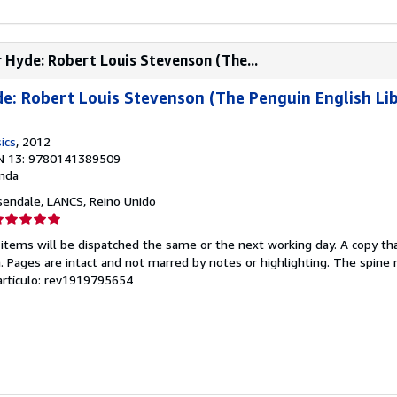
 Hyde: Robert Louis Stevenson (The...
de: Robert Louis Stevenson (The Penguin English Li
ics
, 2012
N 13: 9780141389509
nda
sendale, LANCS, Reino Unido
lificación
el
 items will be dispatched the same or the next working day. A copy th
endedor:
on. Pages are intact and not marred by notes or highlighting. The spine
 artículo: rev1919795654
e
strellas