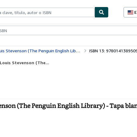
E
P
d
c
ionismo
Vendedores
Comenzar a vender
d
s
s Stevenson (The Penguin English Library)
ISBN 13: 978014138950
Louis Stevenson (The...
venson (The Penguin English Library) - Tapa bla