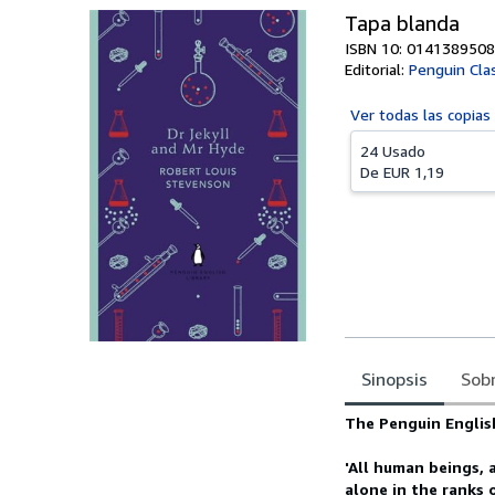
Tapa blanda
ISBN 10: 0141389508
Editorial:
Penguin Clas
Ver todas las
copias
24 Usado
De
EUR 1,19
Sinopsis
Sobr
Sinopsis
The Penguin Englis
'All human beings,
alone in the ranks 