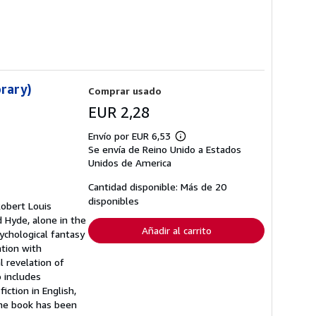
brary)
Comprar usado
EUR 2,28
Envío por EUR 6,53
Más
Se envía de Reino Unido a Estados
información
sobre
Unidos de America
las
tarifas
Cantidad disponible: Más de 20
de
disponibles
envío
Robert Louis
 Hyde, alone in the
Añadir al carrito
sychological fantasy
ation with
 revelation of
o includes
iction in English,
The book has been