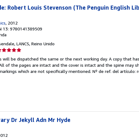
de: Robert Louis Stevenson (The Penguin English Li
ics
, 2012
N 13: 9780141389509
nda
sendale, LANCS, Reino Unido
lificación
el
s will be dispatched the same or the next working day. A copy that ha
endedor:
 All of the pages are intact and the cover is intact and the spine may s
arkings which are not specifically mentioned.
Nº de ref. del artículo
e
strellas
rary Dr Jekyll Adn Mr Hyde
2012