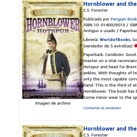
Hornblower and the
C.S. Forester
Publicado por
Penguin Book
ISBN 10: 014002901X
/
ISB
Antiguo o usado
/
Paperba
Librería:
WorldofBooks
, G
Ca
(vendedor de 5 estrellas)
d
Paperback. Condición: Good.
v
master on a vital reconnais
5
Hotspur and head for Brest 
d
ankles. With thoughts of h
5
only the most capable comma
e
hand. This is the third of e
Hornblower. The book has be
Some minor wear to the sp
Imagen de archivo
Contactar al vendedor
Hornblower and the
C.S. Forester