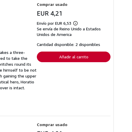
Comprar usado
EUR 4,21
Envío por EUR 6,53
Más
Se envía de Reino Unido a Estados
información
sobre
Unidos de America
las
tarifas
Cantidad disponible: 2 disponibles
de
envío
takes a three-
Añadir al carrito
red to take the
ritches round its
ve himself to be not
ch gaining the upper
tical hero, Horatio
ver is intact.
Comprar usado