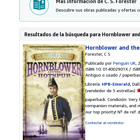
Más información de C. S. Forester
Descubre sus obras publicadas y ofertas c
Resultados de la búsqueda para Hornblower an
Hornblower and the
Forester, C S
Publicado por
Penguin UK
, 
ISBN 10: 014002901X
/
ISB
Antiguo o usado
/
paperba
Librería:
HPB-Emerald
, Dal
Ca
(vendedor de 5 estrellas)
d
paperback. Condición: Very
v
companion materials, and m
5
our top priority!
Nº de ref. 
d
5
Contactar al vendedor
e