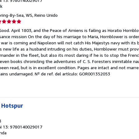
N 13: 9780140029017
ck
oring-By-Sea, WS, Reino Unido
lificación
el
Good. April 1803, and the Peace of Amiens is failing as Horatio Hornbl
endedor:
sance mission On the day of his marriage to Maria, Hornblower is orde
war is coming and Napoleon will not catch His Majestys navy with its b
e
is new life as a husband intruding on his duties, Hornblower must pro
nder in the fleet, but also its most daring if he is to stop the Fren
strellas
leven books chronicling the adventures of C. S. Foresters inimitable nau
en read, but is in excellent condition. Pages are intact and not marr
emains undamaged.
Nº de ref. del artículo: GOR001352053
 Hotspur
3
N 13: 9780140029017
nda