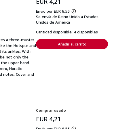
EUR 4,21
Envío por EUR 6,53
Más
Se envía de Reino Unido a Estados
información
sobre
Unidos de America
las
tarifas
Cantidad disponible: 4 disponibles
de
envío
akes a three-master
Añadir al carrito
take the Hotspur and
 its ankles. With
 be not only the
g the upper hand.
hero, Horatio
d notes. Cover and
Comprar usado
EUR 4,21
Envío por EUR 6,53