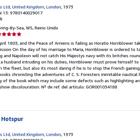
s Ltd, United Kingdom, London
, 1973
N 13: 9780140029017
ck
oring-By-Sea, WS, Reino Unido
lificación
el
 April 1803, and the Peace of Amiens is failing as Horatio Hornblower t
endedor:
ission On the day of his marriage to Maria, Hornblower is ordered to 
g and Napoleon will not catch His Majestys navy with its britches round
e
s a husband intruding on his duties, Hornblower must prove himself to
he fleet, but also its most daring if he is to stop the French gainin
strellas
books chronicling the adventures of C. S. Foresters inimitable nautical 
y of the book which may include some defects such as highlighting an
show discolouration.
Nº de ref. del artículo: GOR001034188
 Hotspur
s Ltd, United Kingdom, London
, 1973