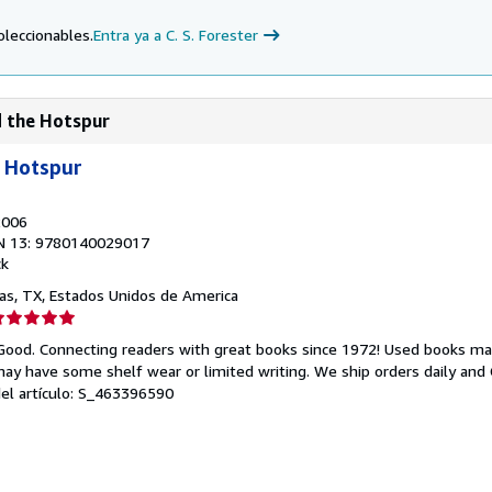
oleccionables.
Entra ya a C. S. Forester
d the Hotspur
 Hotspur
2006
N 13: 9780140029017
ck
las, TX, Estados Unidos de America
lificación
el
 Good. Connecting readers with great books since 1972! Used books ma
endedor:
ay have some shelf wear or limited writing. We ship orders daily and 
del artículo: S_463396590
e
strellas