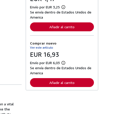
Envío por EUR 3,25
M
Se envía dentro de Estados Unidos de
á
s
America
i
n
Añadir al carrito
f
o
r
m
Comprar nuevo
a
c
Ver este artículo
i
EUR 16,93
ó
n
s
Envío por EUR 6,03
M
o
Se envía dentro de Estados Unidos de
á
b
s
America
r
i
e
n
l
Añadir al carrito
f
a
o
s
r
t
m
a
a
r
c
n a vital
i
i
f
ke the
ó
a