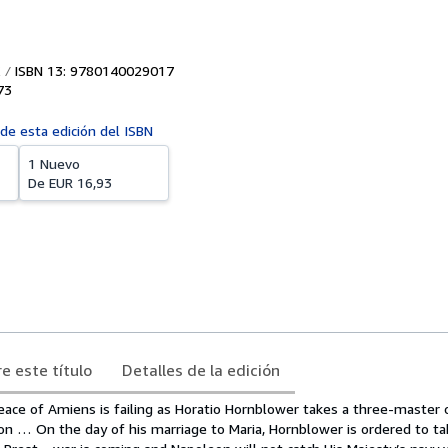
ISBN 13: 9780140029017
73
 de esta edición del ISBN
1 Nuevo
De
EUR 16,93
e este título
Detalles de la edición
eace of Amiens is failing as Horatio Hornblower takes a three-master o
on … On the day of his marriage to Maria, Hornblower is ordered to ta