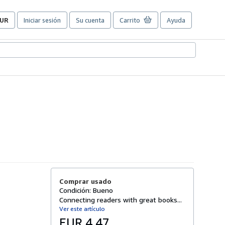
UR
Iniciar sesión
Su cuenta
Carrito
Ayuda
referencias
e
ompra
el
itio.
Comprar usado
Condición: Bueno
Connecting readers with great books...
Ver este artículo
EUR 4,47