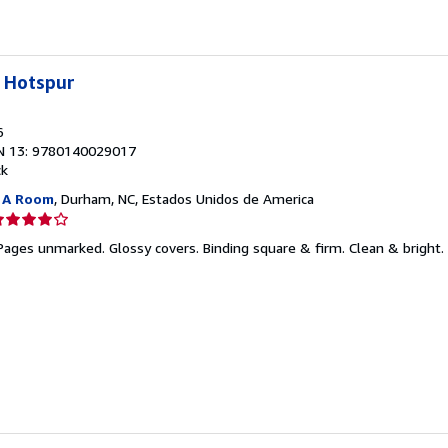
 Hotspur
6
N 13: 9780140029017
ck
h A Room
, Durham, NC, Estados Unidos de America
lificación
el
 Pages unmarked. Glossy covers. Binding square & firm. Clean & bright.
endedor:
e
strellas