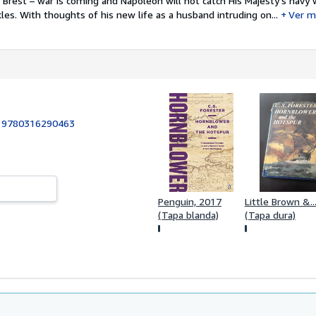
Brest – war is coming and Napoleon will not catch His Majesty’s navy w
kles. With thoughts of his new life as a husband intruding on...
Ver m
:
9780316290463
Penguin, 2017
Little Brown &..
(Tapa blanda)
(Tapa dura)