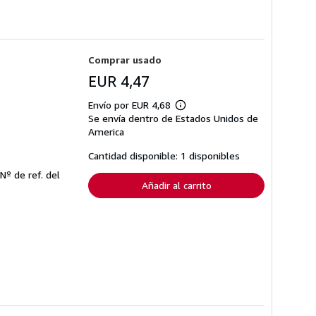
Comprar usado
EUR 4,47
Envío por EUR 4,68
Más
Se envía dentro de Estados Unidos de
información
sobre
America
las
tarifas
Cantidad disponible: 1 disponibles
de
envío
Nº de ref. del
Añadir al carrito