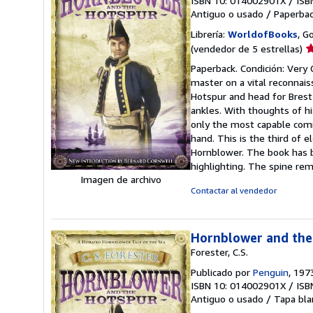
ISBN 10: 014002901X
/
ISB
Antiguo o usado
/
Paperba
Librería:
WorldofBooks
, G
Ca
(vendedor de 5 estrellas)
d
Paperback. Condición: Very 
v
master on a vital reconnais
5
Hotspur and head for Brest 
d
ankles. With thoughts of h
5
only the most capable comma
e
hand. This is the third of e
Hornblower. The book has be
highlighting. The spine r
Imagen de archivo
Contactar al vendedor
Hornblower and the
Forester, C.S.
Publicado por
Penguin
, 197
ISBN 10: 014002901X
/
ISB
Antiguo o usado
/
Tapa bla