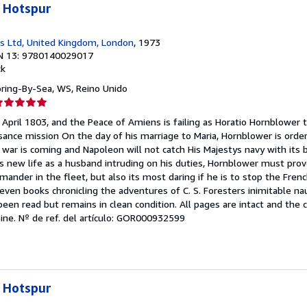
 Hotspur
s Ltd, United Kingdom, London
, 1973
N 13: 9780140029017
ck
oring-By-Sea, WS, Reino Unido
lificación
el
 April 1803, and the Peace of Amiens is failing as Horatio Hornblower 
endedor:
sance mission On the day of his marriage to Maria, Hornblower is orde
war is coming and Napoleon will not catch His Majestys navy with its b
e
is new life as a husband intruding on his duties, Hornblower must pro
nder in the fleet, but also its most daring if he is to stop the Fren
strellas
leven books chronicling the adventures of C. S. Foresters inimitable nau
en read but remains in clean condition. All pages are intact and the co
ine.
Nº de ref. del artículo: GOR000932599
 Hotspur