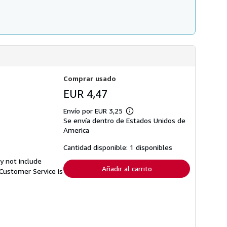
Comprar usado
EUR 4,47
Envío por EUR 3,25
Más
Se envía dentro de Estados Unidos de
información
sobre
America
las
tarifas
Cantidad disponible: 1 disponibles
de
envío
y not include
Añadir al carrito
Customer Service is