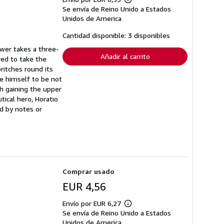
Más
Se envía de Reino Unido a Estados
información
sobre
Unidos de America
las
tarifas
Cantidad disponible: 3 disponibles
de
envío
ower takes a three-
Añadir al carrito
red to take the
ritches round its
ve himself to be not
ch gaining the upper
tical hero, Horatio
ed by notes or
Comprar usado
EUR 4,56
Envío por EUR 6,27
Más
Se envía de Reino Unido a Estados
información
sobre
Unidos de America