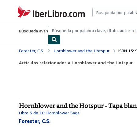
Pasar al contenido principal
IberLibro.com
Búsqueda avanzada
Colecciones
Libros antiguos
Arte y colecc
Forester, C.S.
Hornblower and the Hotspur
ISBN 13:
Artículos relacionados a Hornblower and the Hotspur
Hornblower and the Hotspur - Tapa bla
Libro 3 de 10: Hornblower Saga
Forester, C.S.