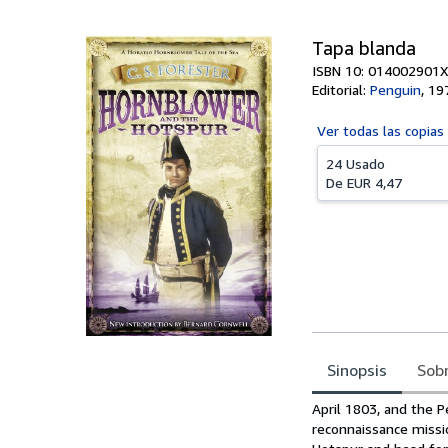
Tapa blanda
ISBN 10: 014002901X
Editorial:
Penguin
,
19
Ver todas las
copias
24 Usado
De
EUR 4,47
Sinopsis
Sobr
Sinopsis
April 1803, and the P
reconnaissance missi