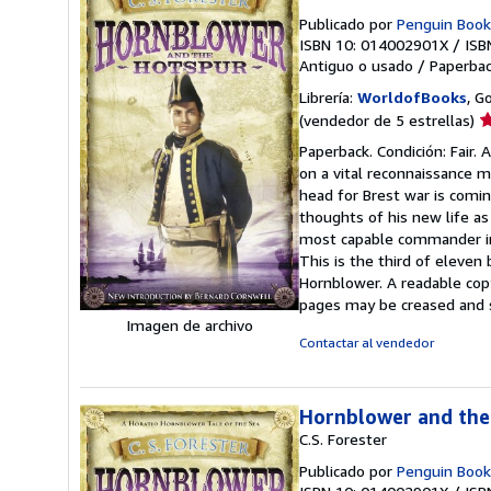
Publicado por
Penguin Book
ISBN 10: 014002901X
/
ISB
Antiguo o usado
/
Paperba
Librería:
WorldofBooks
, G
Ca
(vendedor de 5 estrellas)
d
Paperback. Condición: Fair.
v
on a vital reconnaissance m
5
head for Brest war is comin
d
thoughts of his new life a
5
most capable commander in t
e
This is the third of eleven 
Hornblower. A readable cop
pages may be creased and 
Imagen de archivo
Contactar al vendedor
Hornblower and the
C.S. Forester
Publicado por
Penguin Book