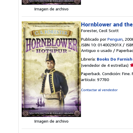
Imagen de archivo
Hornblower and the
Forester, Cecil Scott
Publicado por
Penguin
, 200
ISBN 10: 014002901X
/
ISB
Antiguo o usado
/
Paperba
Librería:
Books Do Furnis
Ca
(vendedor de 4 estrellas)
d
Paperback. Condición: Fine.
v
artículo: 97780
4
d
Contactar al vendedor
5
e
Imagen de archivo