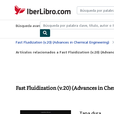
Pasar al contenido principal
IberLibro.com
Búsqueda avanzada
Colecciones
Libros antiguos
Arte y colecc
Fast Fluidization (v.20) (Advances in Chemical Engineering)
Artículos relacionados a Fast Fluidization (v.20) (Advan
Fast Fluidization (v.20) (Advances in Ch
Tapa dura