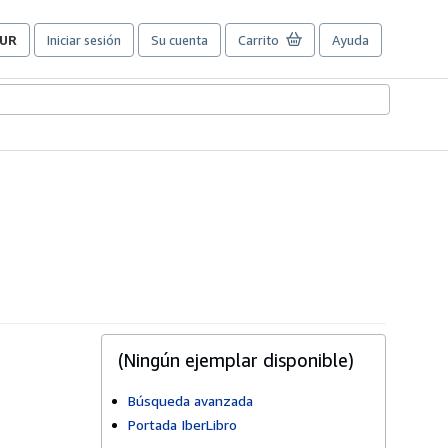
UR
Iniciar sesión
Su cuenta
Carrito
Ayuda
referencias
e
ompra
el
itio.
(Ningún ejemplar disponible)
Búsqueda avanzada
Portada IberLibro