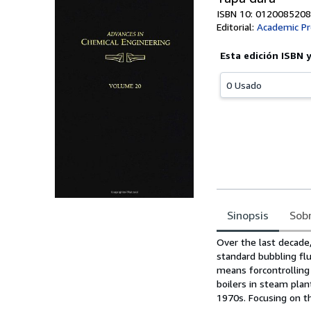
ISBN 10: 0120085208
Editorial:
Academic Pr
Esta edición ISBN 
0 Usado
Sinopsis
Sobr
Sinopsis
Over the last decade,
standard bubbling flu
means forcontrolling
boilers in steam plant
1970s. Focusing on th