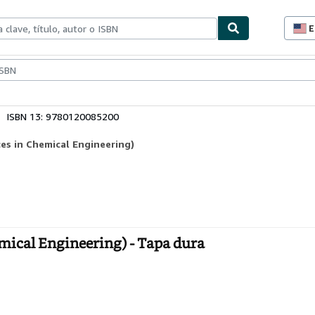
E
P
d
c
ionismo
Vendedores
Comenzar a vender
d
s
ISBN 13: 9780120085200
ces in Chemical Engineering)
emical Engineering) - Tapa dura