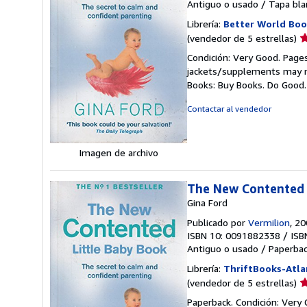
Antiguo o usado
/
Tapa bla
Librería:
Better World Boo
Ca
(vendedor de 5 estrellas)
d
Condición: Very Good. Pages
v
jackets/supplements may not
5
Books: Buy Books. Do Good
d
5
Contactar al vendedor
e
Imagen de archivo
The New Contented L
Gina Ford
Publicado por
Vermilion
, 2
ISBN 10: 0091882338
/
ISB
Antiguo o usado
/
Paperba
Librería:
ThriftBooks-Atla
Ca
(vendedor de 5 estrellas)
d
Paperback. Condición: Very 