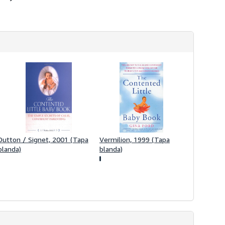
s
d
e
e
n
v
í
o
Dutton / Signet, 2001 (Tapa
Vermilion, 1999 (Tapa
blanda)
blanda)