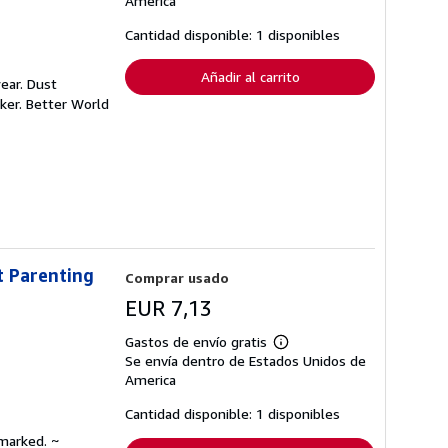
America
las
tarifas
Cantidad disponible: 1 disponibles
de
envío
Añadir al carrito
ear. Dust
ker. Better World
t Parenting
Comprar usado
EUR 7,13
Gastos de envío gratis
Más
Se envía dentro de Estados Unidos de
información
sobre
America
las
tarifas
Cantidad disponible: 1 disponibles
de
envío
nmarked. ~