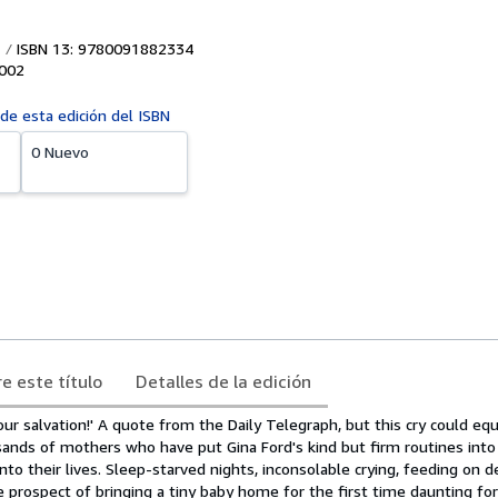
ISBN 13: 9780091882334
002
 de esta edición del ISBN
0 Nuevo
e este título
Detalles de la edición
ur salvation!' A quote from the Daily Telegraph, but this cry could equ
nds of mothers who have put Gina Ford's kind but firm routines into 
to their lives. Sleep-starved nights, inconsolable crying, feeding on 
 prospect of bringing a tiny baby home for the first time daunting for 