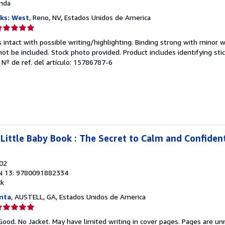
nda
ks: West
, Reno, NV, Estados Unidos de America
lificación
el
 intact with possible writing/highlighting. Binding strong with minor w
endedor:
 be included. Stock photo provided. Product includes identifying stic
.
Nº de ref. del artículo: 15786787-6
e
strellas
ittle Baby Book : The Secret to Calm and Confiden
002
N 13: 9780091882334
ck
nta
, AUSTELL, GA, Estados Unidos de America
lificación
el
Good. No Jacket. May have limited writing in cover pages. Pages are u