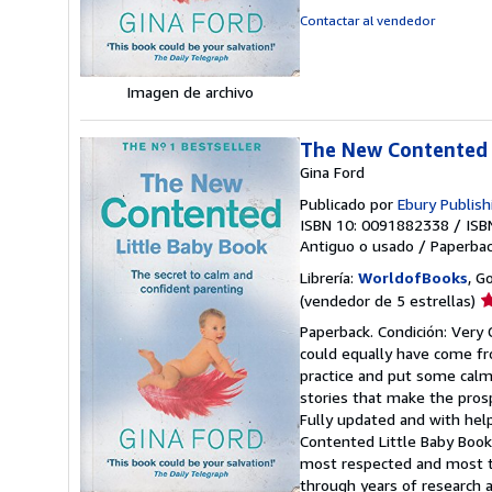
e
Contactar al vendedor
Imagen de archivo
The New Contented 
Gina Ford
Publicado por
Ebury Publis
ISBN 10: 0091882338
/
ISB
Antiguo o usado
/
Paperba
Librería:
WorldofBooks
, G
Ca
(vendedor de 5 estrellas)
d
Paperback. Condición: Very 
v
could equally have come fr
5
practice and put some calm 
d
stories that make the prosp
5
Fully updated and with hel
e
Contented Little Baby Book
most respected and most ta
through years of research a