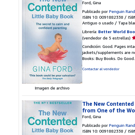
Ford, Gina
Publicado por
Penguin Ran
ISBN 10: 0091882338
/
ISB
Antiguo o usado
/
Tapa bla
Librería:
Better World Boo
Ca
(vendedor de 5 estrellas)
d
Condición: Good. Pages inta
v
jackets/supplements are not
5
Books: Buy Books. Do Good
d
5
Contactar al vendedor
e
Imagen de archivo
The New Contented L
from One of the Wo
Ford, Gina
Publicado por
Penguin Ran
ISBN 10: 0091882338
/
ISB