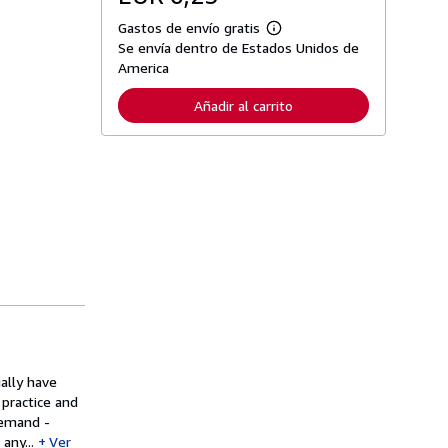
Gastos de envío gratis
M
Se envía dentro de Estados Unidos de
á
s
America
i
n
Añadir al carrito
f
o
r
m
a
c
i
ó
n
s
o
b
r
e
l
a
s
t
a
ally have
r
practice and
i
demand -
f
a
any...
Ver