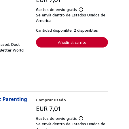
Gastos de envío gratis
Más
Se envía dentro de Estados Unidos de
información
sobre
America
las
tarifas
Cantidad disponible: 2 disponibles
de
envío
Añadir al carrito
eased. Dust
 Better World
t Parenting
Comprar usado
EUR 7,01
Gastos de envío gratis
Más
Se envía dentro de Estados Unidos de
información
sobre