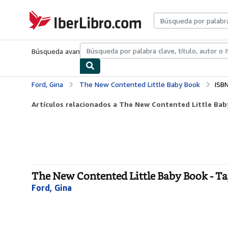
Pasar al contenido principal
IberLibro.com
Búsqueda avanzada
Colecciones
Libros antiguos
Arte y colecc
Ford, Gina
The New Contented Little Baby Book
ISB
Artículos relacionados a The New Contented Little Ba
The New Contented Little Baby Book - T
Ford, Gina