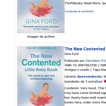
v
ThriftBooks: Read More, S
5
d
Contactar al vendedor
5
e
Imagen de archivo
The New Contented 
Gina Ford
Publicado por
Vermilion 07
ISBN 10: 0091882338
/
ISB
Antiguo o usado
/
Tapa bla
Librería:
AwesomeBooks
, 
Ca
(vendedor de 5 estrellas)
d
Condición: Very Good. This 
v
may have some limited sign
5
has clearly been well maint
d
books here, order more tha
5