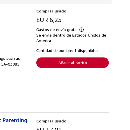
Comprar usado
EUR 6,25
Gastos de envío gratis
Más
Se envía dentro de Estados Unidos de
información
sobre
America
las
tarifas
Cantidad disponible: 1 disponibles
de
envío
ngs such as
Añadir al carrito
 H15A-03085
t Parenting
Comprar usado
EUR 7,01