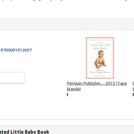
:
9780091912697
Penguin Publishin..., 2013 (Tapa
blanda)
ted Little Baby Book