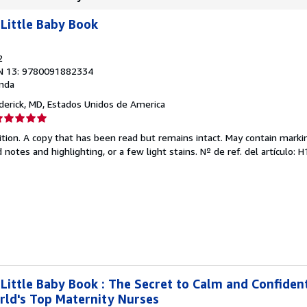
Little Baby Book
2
N 13: 9780091882334
nda
ederick, MD, Estados Unidos de America
lificación
el
tion. A copy that has been read but remains intact. May contain marki
endedor:
 notes and highlighting, or a few light stains.
Nº de ref. del artículo:
e
strellas
ittle Baby Book : The Secret to Calm and Confiden
rld's Top Maternity Nurses