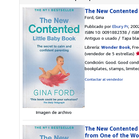
The New Contented 
Ford, Gina
Publicado por
Ebury Pr
, 200
ISBN 10: 0091882338
/
ISB
Antiguo o usado
/
Tapa bla
Librería:
Wonder Book
, Fr
Ca
(vendedor de 5 estrellas)
d
Condición: Good. Good condi
v
bookplates, stamps, limited
5
d
Contactar al vendedor
5
e
Imagen de archivo
The New Contented L
from One of the Wo