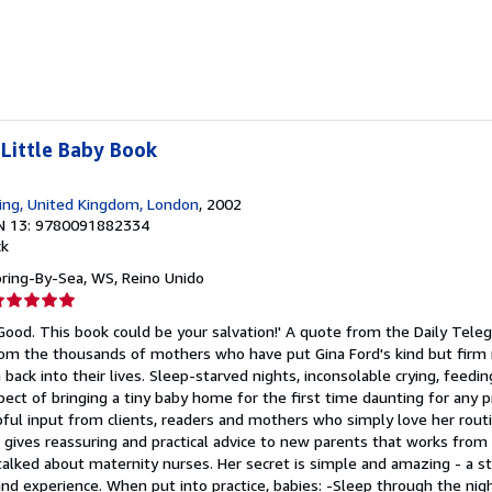
strellas
Little Baby Book
hing, United Kingdom, London
, 2002
N 13: 9780091882334
ck
oring-By-Sea, WS, Reino Unido
lificación
el
Good. This book could be your salvation!' A quote from the Daily Telegr
endedor:
om the thousands of mothers who have put Gina Ford's kind but firm 
back into their lives. Sleep-starved nights, inconsolable crying, feed
e
ect of bringing a tiny baby home for the first time daunting for any 
pful input from clients, readers and mothers who simply love her rou
strellas
 gives reassuring and practical advice to new parents that works from
lked about maternity nurses. Her secret is simple and amazing - a s
nd experience. When put into practice, babies: -Sleep through the nig