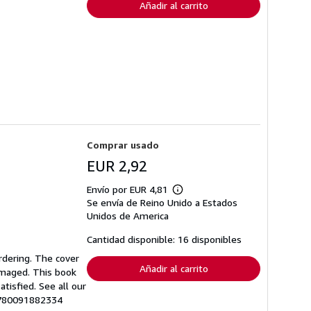
Añadir al carrito
Comprar usado
EUR 2,92
Envío por EUR 4,81
Más
Se envía de Reino Unido a Estados
información
sobre
Unidos de America
las
tarifas
Cantidad disponible: 16 disponibles
de
envío
rdering. The cover
Añadir al carrito
amaged. This book
tisfied. See all our
-9780091882334