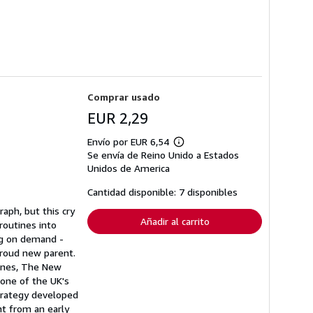
Comprar usado
EUR 2,29
Envío por EUR 6,54
Más
Se envía de Reino Unido a Estados
información
sobre
Unidos de America
las
tarifas
Cantidad disponible: 7 disponibles
de
envío
aph, but this cry
Añadir al carrito
routines into
ing on demand -
proud new parent.
tines, The New
 one of the UK's
trategy developed
ht from an early