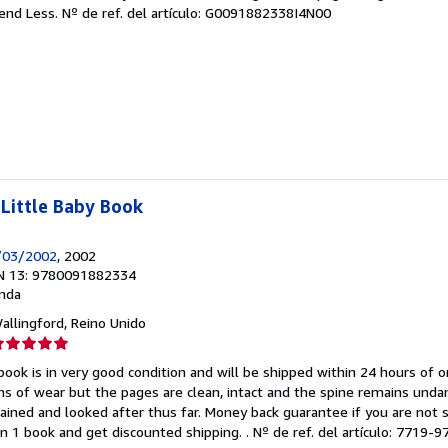
endedor:
pend Less.
Nº de ref. del artículo: G0091882338I4N00
e
strellas
Little Baby Book
/03/2002
, 2002
N 13: 9780091882334
nda
Wallingford, Reino Unido
lificación
el
book is in very good condition and will be shipped within 24 hours of o
endedor:
s of wear but the pages are clean, intact and the spine remains und
ained and looked after thus far. Money back guarantee if you are not sa
e
n 1 book and get discounted shipping. .
Nº de ref. del artículo: 7719