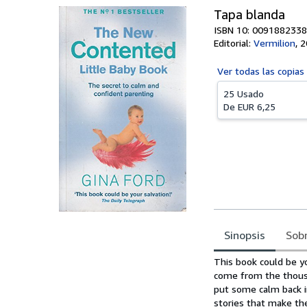
Tapa blanda
ISBN 10: 0091882338
Editorial:
Vermilion
,
2
Ver todas las
copias
25 Usado
De
EUR 6,25
Sinopsis
Sobr
Sinopsis
This book could be yo
come from the thousa
put some calm back in
stories that make the