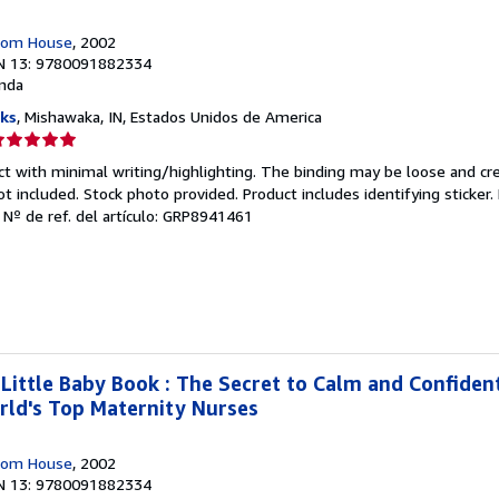
dom House
, 2002
N 13: 9780091882334
nda
ks
, Mishawaka, IN, Estados Unidos de America
lificación
el
ct with minimal writing/highlighting. The binding may be loose and cr
endedor:
 included. Stock photo provided. Product includes identifying sticker.
.
Nº de ref. del artículo: GRP8941461
e
strellas
ittle Baby Book : The Secret to Calm and Confiden
rld's Top Maternity Nurses
dom House
, 2002
N 13: 9780091882334