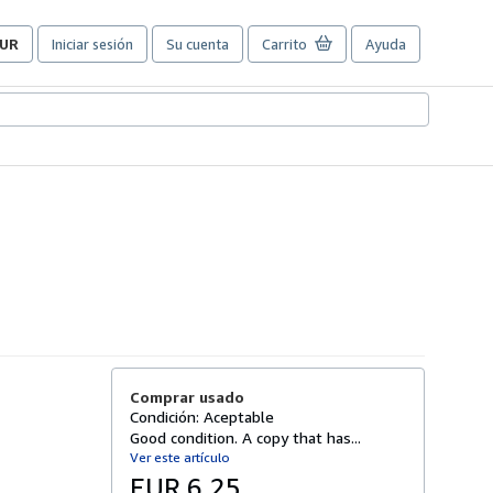
UR
Iniciar sesión
Su cuenta
Carrito
Ayuda
referencias
e
ompra
el
itio.
Comprar usado
Condición: Aceptable
Good condition. A copy that has...
Ver este artículo
EUR 6,25