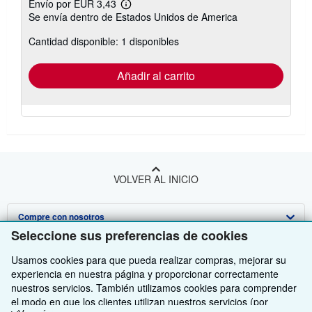
Envío por EUR 3,43
Más
Se envía dentro de Estados Unidos de America
información
sobre
Cantidad disponible: 1 disponibles
las
tarifas
de
envío
Añadir al carrito
VOLVER AL INICIO
Compre con nosotros
Seleccione sus preferencias de cookies
Venda con nosotros
Búsqueda avanzada
Usamos cookies para que pueda realizar compras, mejorar su
Sobre nosotros
Colecciones
Comenzar a vender
experiencia en nuestra página y proporcionar correctamente
nuestros servicios. También utilizamos cookies para comprender
Obtener Ayuda
Mi cuenta
Únase a nuestro programa de afiliados
Sobre IberLibro
el modo en que los clientes utilizan nuestros servicios (por