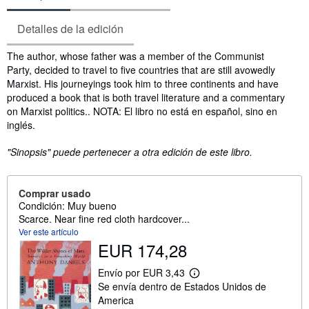
Detalles de la edición
Sinopsis
The author, whose father was a member of the Communist
Party, decided to travel to five countries that are still avowedly
Marxist. His journeyings took him to three continents and have
produced a book that is both travel literature and a commentary
on Marxist politics.. NOTA: El libro no está en español, sino en
inglés.
"Sinopsis" puede pertenecer a otra edición de este libro.
Comprar usado
Condición: Muy bueno
Scarce. Near fine red cloth hardcover...
Ver este artículo
EUR 174,28
Envío por EUR 3,43
M
Se envía dentro de Estados Unidos de
á
s
America
i