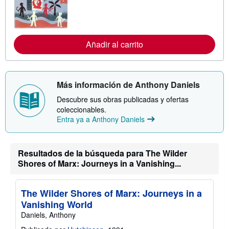
n
f
o
r
m
Añadir al carrito
a
c
i
ó
n
Más información de Anthony Daniels
s
o
Descubre sus obras publicadas y ofertas
b
r
coleccionables.
e
Entra ya a Anthony Daniels
l
a
s
t
Resultados de la búsqueda para The Wilder
a
r
Shores of Marx: Journeys in a Vanishing...
i
f
a
The Wilder Shores of Marx: Journeys in a
s
d
Vanishing World
e
Daniels, Anthony
e
n