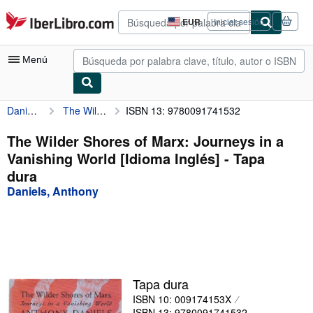
Pasar al contenido principal
IberLibro.com
EUR
Iniciar sesión
Preferencias
de
compra
Menú
del
sitio.
Daniels, Anthony
The Wilder Shores of Marx: Journeys in a Vanishing World [Idioma Inglés]
ISBN 13: 9780091741532
Mi cuenta
Consultar mis pedidos
The Wilder Shores of Marx: Journeys in a
Vanishing World [Idioma Inglés] - Tapa
Búsqueda avanzada
dura
Colecciones
Daniels, Anthony
Libros antiguos
Arte y coleccionismo
Vendedores
Tapa dura
Comenzar a vender
ISBN 10: 009174153X
Ayuda
ISBN 13: 9780091741532