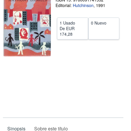
Editorial:
Hutchinson
,
1991
CERRAR
1 Usado
0 Nuevo
De
EUR
174,28
Sinopsis
Sobre este título