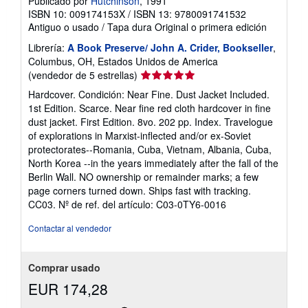
Publicado por
Hutchinson
, 1991
v
í
ISBN 10: 009174153X
/
ISBN 13: 9780091741532
o
Antiguo o usado
/
Tapa dura
Original o primera edición
Librería:
A Book Preserve/ John A. Crider, Bookseller
,
Columbus, OH, Estados Unidos de America
Calificación
(vendedor de 5 estrellas)
del
Hardcover. Condición: Near Fine. Dust Jacket Included.
vendedor:
1st Edition. Scarce. Near fine red cloth hardcover in fine
5
dust jacket. First Edition. 8vo. 202 pp. Index. Travelogue
de
of explorations in Marxist-inflected and/or ex-Soviet
5
protectorates--Romania, Cuba, Vietnam, Albania, Cuba,
estrellas
North Korea --in the years immediately after the fall of the
Berlin Wall. NO ownership or remainder marks; a few
page corners turned down. Ships fast with tracking.
CC03.
Nº de ref. del artículo: C03-0TY6-0016
Contactar al vendedor
Comprar usado
EUR 174,28