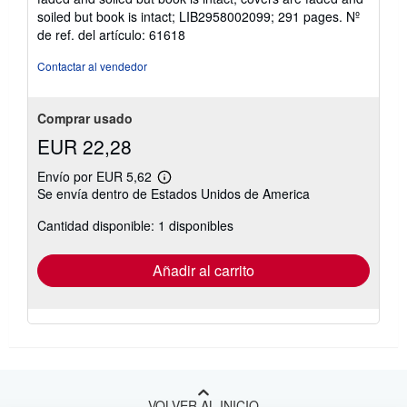
3
soiled but book is intact; LIB2958002099; 291 pages.
Nº
de
de ref. del artículo: 61618
5
estrellas
Contactar al vendedor
Comprar usado
EUR 22,28
Envío por EUR 5,62
Más
Se envía dentro de Estados Unidos de America
información
sobre
Cantidad disponible: 1 disponibles
las
tarifas
de
envío
Añadir al carrito
VOLVER AL INICIO