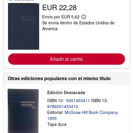
EUR 22,28
Envío por EUR 5,62
M
Se envía dentro de Estados Unidos de
á
s
America
i
n
f
o
r
m
Añadir al carrito
a
c
i
ó
n
Otras ediciones populares con el mismo título
s
o
b
Edición Destacada
r
e
ISBN 10:
6001453411
ISBN 13:
l
9786001453410
a
Editorial:
McGraw-Hill Book Company,
s
t
1955
a
Tapa dura
r
i