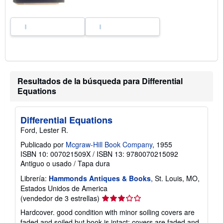
f
a
s
d
e
e
n
v
í
o
Resultados de la búsqueda para Differential
Equations
Differential Equations
Ford, Lester R.
Publicado por
Mcgraw-Hill Book Company
, 1955
ISBN 10: 007021509X
/
ISBN 13: 9780070215092
Antiguo o usado
/
Tapa dura
Librería:
Hammonds Antiques & Books
, St. Louis, MO,
Estados Unidos de America
Calificación
(vendedor de 3 estrellas)
del
Hardcover. good condition with minor soiling covers are
vendedor:
faded and soiled but book is intact; covers are faded and