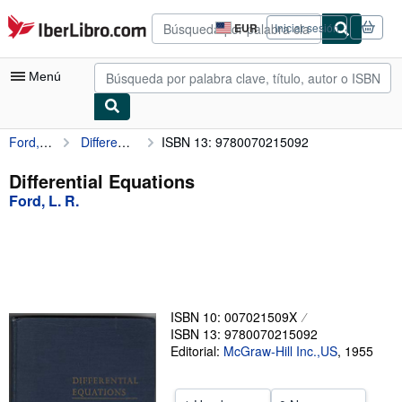
Pasar al contenido principal
IberLibro.com
EUR
Iniciar sesión
Preferencias
de
compra
Menú
del
sitio.
Ford, L. R.
Differential Equations
ISBN 13: 9780070215092
Mi cuenta
Consultar mis pedidos
Differential Equations
Ford, L. R.
Búsqueda avanzada
Colecciones
Libros antiguos
Arte y coleccionismo
ISBN 10: 007021509X
Vendedores
ISBN 13: 9780070215092
Editorial:
McGraw-Hill Inc.,US
,
1955
Comenzar a vender
Ayuda