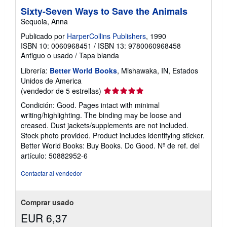
Sixty-Seven Ways to Save the Animals
Sequoia, Anna
Publicado por
HarperCollins Publishers
, 1990
ISBN 10: 0060968451
/
ISBN 13: 9780060968458
Antiguo o usado
/
Tapa blanda
Librería:
Better World Books
, Mishawaka, IN, Estados
Unidos de America
Calificación
(vendedor de 5 estrellas)
del
Condición: Good. Pages intact with minimal
vendedor:
writing/highlighting. The binding may be loose and
5
creased. Dust jackets/supplements are not included.
de
Stock photo provided. Product includes identifying sticker.
5
Better World Books: Buy Books. Do Good.
Nº de ref. del
estrellas
artículo: 50882952-6
Contactar al vendedor
Comprar usado
EUR 6,37