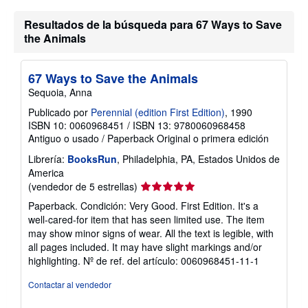
s
t
a
Resultados de la búsqueda para 67 Ways to Save
r
the Animals
i
f
a
s
67 Ways to Save the Animals
d
Sequoia, Anna
e
e
Publicado por
Perennial (edition First Edition)
, 1990
n
ISBN 10: 0060968451
/
ISBN 13: 9780060968458
v
í
Antiguo o usado
/
Paperback
Original o primera edición
o
Librería:
BooksRun
, Philadelphia, PA, Estados Unidos de
America
Calificación
(vendedor de 5 estrellas)
del
Paperback. Condición: Very Good. First Edition. It's a
vendedor:
well-cared-for item that has seen limited use. The item
5
may show minor signs of wear. All the text is legible, with
de
all pages included. It may have slight markings and/or
5
highlighting.
Nº de ref. del artículo: 0060968451-11-1
estrellas
Contactar al vendedor