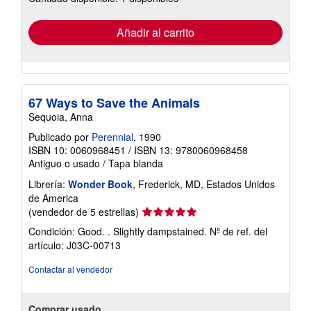
tarifas
de
envío
Añadir al carrito
67 Ways to Save the Animals
Sequoia, Anna
Publicado por
Perennial
, 1990
ISBN 10: 0060968451
/
ISBN 13: 9780060968458
Antiguo o usado
/
Tapa blanda
Librería:
Wonder Book
, Frederick, MD, Estados Unidos
de America
Calificación
(vendedor de 5 estrellas)
del
Condición: Good. . Slightly dampstained.
Nº de ref. del
vendedor:
artículo: J03C-00713
5
de
Contactar al vendedor
5
estrellas
Comprar usado