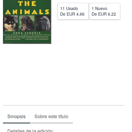
CERRAR
11 Usado
1 Nuevo
De
EUR 4,66
De
EUR 6,22
Sinopsis
Sobre este título
Detalles de la edición