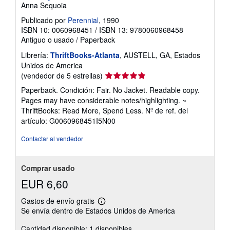
Anna Sequoia
Publicado por
Perennial
, 1990
ISBN 10: 0060968451
/
ISBN 13: 9780060968458
Antiguo o usado
/
Paperback
Librería:
ThriftBooks-Atlanta
, AUSTELL, GA, Estados
Unidos de America
Calificación
(vendedor de 5 estrellas)
del
Paperback. Condición: Fair. No Jacket. Readable copy.
vendedor:
Pages may have considerable notes/highlighting. ~
5
ThriftBooks: Read More, Spend Less.
Nº de ref. del
de
artículo: G0060968451I5N00
5
estrellas
Contactar al vendedor
Comprar usado
EUR 6,60
Gastos de envío gratis
Más
Se envía dentro de Estados Unidos de America
información
sobre
Cantidad disponible: 1 disponibles
las