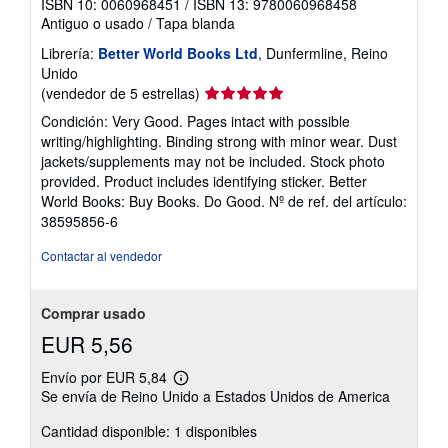
ISBN 10: 0060968451
/
ISBN 13: 9780060968458
Antiguo o usado
/
Tapa blanda
Librería:
Better World Books Ltd
, Dunfermline, Reino
Unido
Calificación
(vendedor de 5 estrellas)
del
Condición: Very Good. Pages intact with possible
vendedor:
writing/highlighting. Binding strong with minor wear. Dust
5
jackets/supplements may not be included. Stock photo
de
provided. Product includes identifying sticker. Better
5
World Books: Buy Books. Do Good.
Nº de ref. del artículo:
estrellas
38595856-6
Contactar al vendedor
Comprar usado
EUR 5,56
Envío por EUR 5,84
Más
Se envía de Reino Unido a Estados Unidos de America
información
sobre
Cantidad disponible: 1 disponibles
las
tarifas