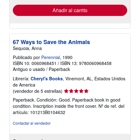
de
envío
Añadir al carrito
67 Ways to Save the Animals
Sequoia, Anna
Publicado por
Perennial
, 1990
ISBN 10: 0060968451
/
ISBN 13: 9780060968458
Antiguo o usado
/
Paperback
Librería:
Cheryl's Books
, Vinemont, AL, Estados Unidos
de America
Calificación
(vendedor de 5 estrellas)
del
Paperback. Condición: Good. Paperback book in good
vendedor:
condition. Inscription inside the front cover.
Nº de ref. del
5
artículo: 101213B0104632
de
5
Contactar al vendedor
estrellas