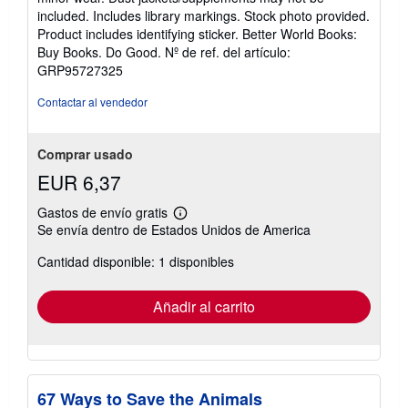
de
included. Includes library markings. Stock photo provided.
5
Product includes identifying sticker. Better World Books:
estrellas
Buy Books. Do Good.
Nº de ref. del artículo:
GRP95727325
Contactar al vendedor
Comprar usado
EUR 6,37
Gastos de envío gratis
Más
Se envía dentro de Estados Unidos de America
información
sobre
Cantidad disponible: 1 disponibles
las
tarifas
de
envío
Añadir al carrito
67 Ways to Save the Animals