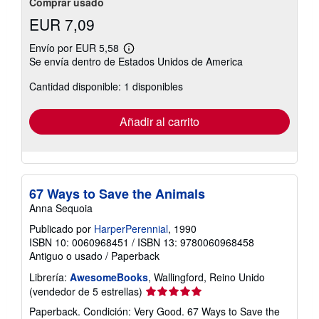
Comprar usado
EUR 7,09
Envío por EUR 5,58
Más
Se envía dentro de Estados Unidos de America
información
sobre
Cantidad disponible: 1 disponibles
las
tarifas
de
envío
Añadir al carrito
67 Ways to Save the Animals
Anna Sequoia
Publicado por
HarperPerennial
, 1990
ISBN 10: 0060968451
/
ISBN 13: 9780060968458
Antiguo o usado
/
Paperback
Librería:
AwesomeBooks
, Wallingford, Reino Unido
Calificación
(vendedor de 5 estrellas)
del
Paperback. Condición: Very Good. 67 Ways to Save the
vendedor: