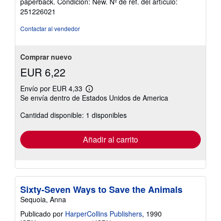
paperback. Condición: New.
Nº de ref. del artículo:
vendedor:
251226021
5
de
Contactar al vendedor
5
estrellas
Comprar nuevo
EUR 6,22
Envío por EUR 4,33
Más
Se envía dentro de Estados Unidos de America
información
sobre
Cantidad disponible: 1 disponibles
las
tarifas
de
envío
Añadir al carrito
Sixty-Seven Ways to Save the Animals
Sequoia, Anna
Publicado por
HarperCollins Publishers
, 1990