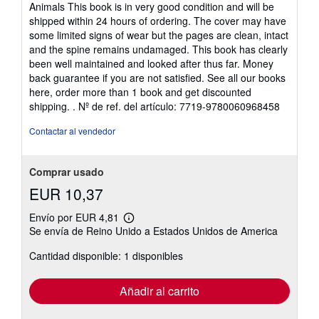
Animals This book is in very good condition and will be
5
shipped within 24 hours of ordering. The cover may have
de
some limited signs of wear but the pages are clean, intact
5
and the spine remains undamaged. This book has clearly
estrellas
been well maintained and looked after thus far. Money
back guarantee if you are not satisfied. See all our books
here, order more than 1 book and get discounted
shipping. .
Nº de ref. del artículo: 7719-9780060968458
Contactar al vendedor
Comprar usado
EUR 10,37
Envío por EUR 4,81
Más
Se envía de Reino Unido a Estados Unidos de America
información
sobre
Cantidad disponible: 1 disponibles
las
tarifas
de
envío
Añadir al carrito