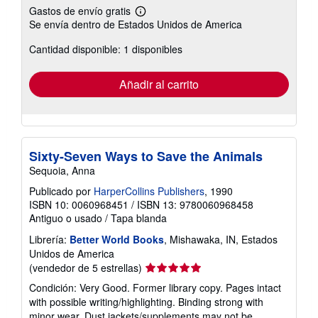
Gastos de envío gratis
Más
Se envía dentro de Estados Unidos de America
información
sobre
Cantidad disponible: 1 disponibles
las
tarifas
de
envío
Añadir al carrito
Sixty-Seven Ways to Save the Animals
Sequoia, Anna
Publicado por
HarperCollins Publishers
, 1990
ISBN 10: 0060968451
/
ISBN 13: 9780060968458
Antiguo o usado
/
Tapa blanda
Librería:
Better World Books
, Mishawaka, IN, Estados
Unidos de America
Calificación
(vendedor de 5 estrellas)
del
Condición: Very Good. Former library copy. Pages intact
vendedor:
with possible writing/highlighting. Binding strong with
5
minor wear. Dust jackets/supplements may not be