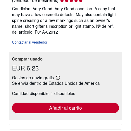
(vendedor de 5 estrellas)
del
Condición: Very Good. Very Good condition. A copy that
vendedor:
may have a few cosmetic defects. May also contain light
5
spine creasing or a few markings such as an owner's
de
name, short gifter's inscription or light stamp.
Nº de ref.
5
del artículo: P01A-02912
estrellas
Contactar al vendedor
Comprar usado
EUR 6,23
Gastos de envío gratis
Más
Se envía dentro de Estados Unidos de America
información
sobre
Cantidad disponible: 1 disponibles
las
tarifas
de
envío
Añadir al carrito