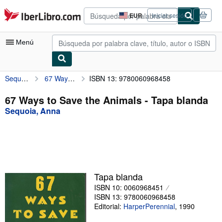
Pasar al contenido principal
IberLibro.com
EUR
Iniciar sesión
Preferencias
de
compra
Menú
del
sitio.
Sequoia, Anna
67 Ways to Save the Animals
ISBN 13: 9780060968458
Mi cuenta
Consultar mis pedidos
67 Ways to Save the Animals - Tapa blanda
Sequoia, Anna
Búsqueda avanzada
Colecciones
Libros antiguos
Arte y coleccionismo
Tapa blanda
Vendedores
ISBN 10: 0060968451
ISBN 13: 9780060968458
Comenzar a vender
Editorial:
HarperPerennial
,
1990
Ayuda