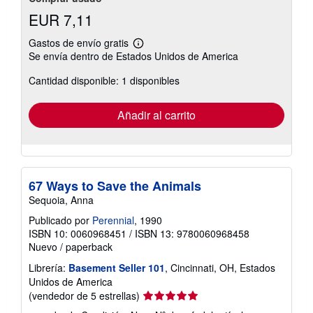
EUR 7,11
Gastos de envío gratis
Más
Se envía dentro de Estados Unidos de America
información
sobre
Cantidad disponible: 1 disponibles
las
tarifas
de
envío
Añadir al carrito
67 Ways to Save the Animals
Sequoia, Anna
Publicado por
Perennial
, 1990
ISBN 10: 0060968451
/
ISBN 13: 9780060968458
Nuevo
/
paperback
Librería:
Basement Seller 101
, Cincinnati, OH, Estados
Unidos de America
Calificación
(vendedor de 5 estrellas)
del