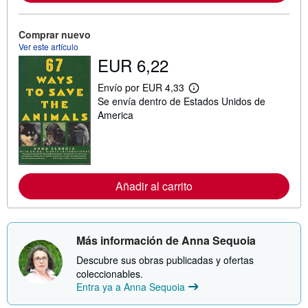
i
ó
n
Comprar nuevo
s
Ver este artículo
o
EUR 6,22
b
r
e
Envío por EUR 4,33
l
M
Se envía dentro de Estados Unidos de
a
á
s
s
America
t
i
a
n
r
f
i
o
f
r
a
m
Añadir al carrito
s
a
d
c
e
i
e
ó
n
n
v
s
Más información de Anna Sequoia
í
o
o
b
Descubre sus obras publicadas y ofertas
r
coleccionables.
e
Entra ya a Anna Sequoia
l
a