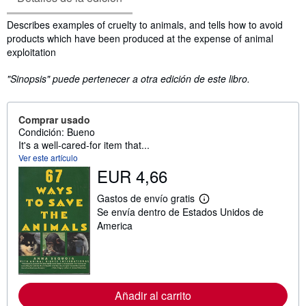
Sinopsis
Describes examples of cruelty to animals, and tells how to avoid
products which have been produced at the expense of animal
exploitation
"Sinopsis" puede pertenecer a otra edición de este libro.
Comprar usado
Condición: Bueno
It's a well-cared-for item that...
Ver este artículo
EUR 4,66
Gastos de envío gratis
M
Se envía dentro de Estados Unidos de
á
s
America
i
n
f
o
r
m
Añadir al carrito
a
c