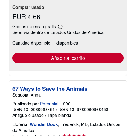
Comprar usado
EUR 4,66
Gastos de envío gratis
Más
Se envía dentro de Estados Unidos de America
información
sobre
Cantidad disponible: 1 disponibles
las
tarifas
de
envío
Añadir al carrito
67 Ways to Save the Animals
Sequoia, Anna
Publicado por
Perennial
, 1990
ISBN 10: 0060968451
/
ISBN 13: 9780060968458
Antiguo o usado
/
Tapa blanda
Librería:
Wonder Book
, Frederick, MD, Estados Unidos
de America
Calificación