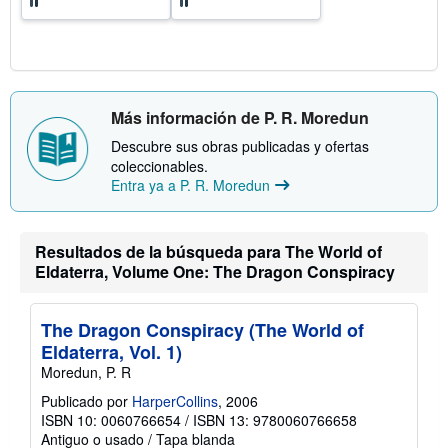
s
d
e
e
n
v
í
o
Más información de P. R. Moredun
Descubre sus obras publicadas y ofertas
coleccionables.
Entra ya a P. R. Moredun
Resultados de la búsqueda para The World of
Eldaterra, Volume One: The Dragon Conspiracy
The Dragon Conspiracy (The World of
Eldaterra, Vol. 1)
Moredun, P. R
Publicado por
HarperCollins
, 2006
ISBN 10: 0060766654
/
ISBN 13: 9780060766658
Antiguo o usado
/
Tapa blanda