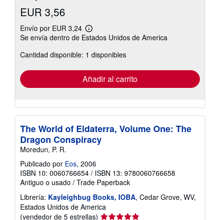
EUR 3,56
Envío por EUR 3,24
Más
Se envía dentro de Estados Unidos de America
información
sobre
Cantidad disponible: 1 disponibles
las
tarifas
de
envío
Añadir al carrito
The World of Eldaterra, Volume One: The
Dragon Conspiracy
Moredun, P. R.
Publicado por
Eos
, 2006
ISBN 10: 0060766654
/
ISBN 13: 9780060766658
Antiguo o usado
/
Trade Paperback
Librería:
Kayleighbug Books, IOBA
, Cedar Grove, WV,
Estados Unidos de America
Calificación
(vendedor de 5 estrellas)