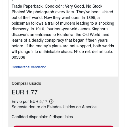
del
Trade Paperback. Condición: Very Good. No Stock
vendedor:
Photos! We photograph every item. They've been kicked
5
out of their world. Now they want ours. In 1895, a
de
policeman follows a trail of murders leading to a shocking
5
discovery. In 1910, fourteen-year-old James Kinghorn
estrellas
discovers an entrance to Eldaterra, the Old World, and
learns of a deadly conspiracy that began fifteen years
before. If the enemy's plans are not stopped, both worlds
will plunge into unthinkable chaos.
Nº de ref. del artículo:
005306
Contactar al vendedor
Comprar usado
EUR 1,77
Envío por EUR 5,17
Más
Se envía dentro de Estados Unidos de America
información
sobre
Cantidad disponible: 2 disponibles
las
tarifas
de