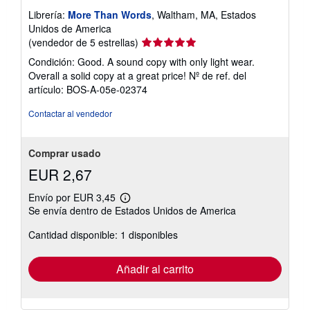
Librería:
More Than Words
, Waltham, MA, Estados
Unidos de America
Calificación
(vendedor de 5 estrellas)
del
Condición: Good. A sound copy with only light wear.
vendedor:
Overall a solid copy at a great price!
Nº de ref. del
5
artículo: BOS-A-05e-02374
de
5
Contactar al vendedor
estrellas
Comprar usado
EUR 2,67
Envío por EUR 3,45
Más
Se envía dentro de Estados Unidos de America
información
sobre
Cantidad disponible: 1 disponibles
las
tarifas
de
envío
Añadir al carrito