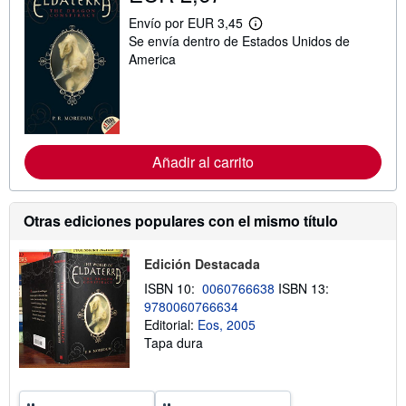
Envío por EUR 3,45
M
Se envía dentro de Estados Unidos de
á
s
America
i
n
f
o
r
m
a
Añadir al carrito
c
i
ó
n
Otras ediciones populares con el mismo título
s
o
b
r
Edición Destacada
e
ISBN 10:
0060766638
ISBN 13:
l
a
9780060766634
s
Editorial:
Eos, 2005
t
Tapa dura
a
r
i
f
a