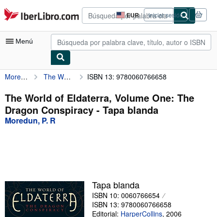
Pasar al contenido principal
IberLibro.com
EUR
Iniciar sesión
Preferencias
de
compra
Menú
del
sitio.
Moredun, P. R
The World of Eldaterra, Volume One: The Dragon Conspiracy
ISBN 13: 9780060766658
Mi cuenta
Consultar mis pedidos
The World of Eldaterra, Volume One: The
Dragon Conspiracy - Tapa blanda
Búsqueda avanzada
Moredun, P. R
Colecciones
Libros antiguos
Arte y coleccionismo
Vendedores
Tapa blanda
ISBN 10: 0060766654
Comenzar a vender
ISBN 13: 9780060766658
Ayuda
Editorial:
HarperCollins
,
2006