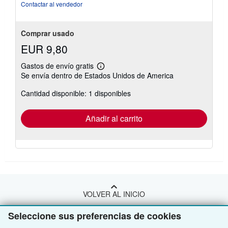
Contactar al vendedor
Comprar usado
EUR 9,80
Gastos de envío gratis
Más
Se envía dentro de Estados Unidos de America
información
sobre
Cantidad disponible: 1 disponibles
las
tarifas
de
envío
Añadir al carrito
VOLVER AL INICIO
Seleccione sus preferencias de cookies
Compre con nosotros