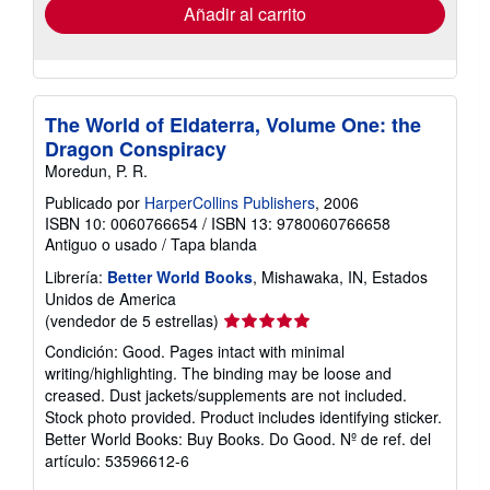
envío
Añadir al carrito
The World of Eldaterra, Volume One: the
Dragon Conspiracy
Moredun, P. R.
Publicado por
HarperCollins Publishers
, 2006
ISBN 10: 0060766654
/
ISBN 13: 9780060766658
Antiguo o usado
/
Tapa blanda
Librería:
Better World Books
, Mishawaka, IN, Estados
Unidos de America
Calificación
(vendedor de 5 estrellas)
del
Condición: Good. Pages intact with minimal
vendedor:
writing/highlighting. The binding may be loose and
5
creased. Dust jackets/supplements are not included.
de
Stock photo provided. Product includes identifying sticker.
5
Better World Books: Buy Books. Do Good.
Nº de ref. del
estrellas
artículo: 53596612-6