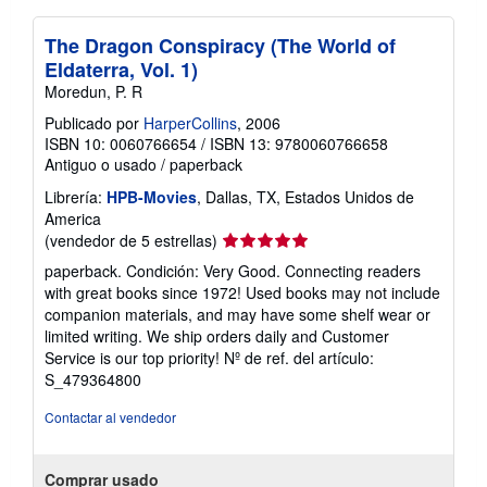
The Dragon Conspiracy (The World of
Eldaterra, Vol. 1)
Moredun, P. R
Publicado por
HarperCollins
, 2006
ISBN 10: 0060766654
/
ISBN 13: 9780060766658
Antiguo o usado
/
paperback
Librería:
HPB-Movies
, Dallas, TX, Estados Unidos de
America
Calificación
(vendedor de 5 estrellas)
del
paperback. Condición: Very Good. Connecting readers
vendedor:
with great books since 1972! Used books may not include
5
companion materials, and may have some shelf wear or
de
limited writing. We ship orders daily and Customer
5
Service is our top priority!
Nº de ref. del artículo:
estrellas
S_479364800
Contactar al vendedor
Comprar usado