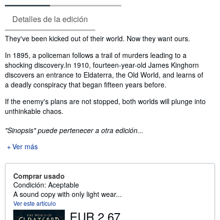
Detalles de la edición
Sinopsis
They've been kicked out of their world. Now they want ours.
In 1895, a policeman follows a trail of murders leading to a
shocking discovery.In 1910, fourteen-year-old James Kinghorn
discovers an entrance to Eldaterra, the Old World, and learns of
a deadly conspiracy that began fifteen years before.
If the enemy's plans are not stopped, both worlds will plunge into
unthinkable chaos.
"Sinopsis" puede pertenecer a otra edición...
Ver más
Comprar usado
Condición: Aceptable
A sound copy with only light wear...
Ver este artículo
EUR 2,67