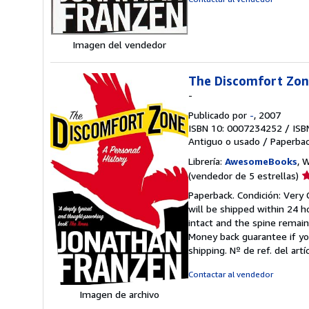
e
Imagen del vendedor
The Discomfort Zone
-
Publicado por
-
, 2007
ISBN 10: 0007234252
/
ISB
Antiguo o usado
/
Paperba
Librería:
AwesomeBooks
, 
Ca
(vendedor de 5 estrellas)
d
Paperback. Condición: Very 
v
will be shipped within 24 
5
intact and the spine remai
d
Money back guarantee if yo
5
shipping.
Nº de ref. del ar
e
Contactar al vendedor
Imagen de archivo