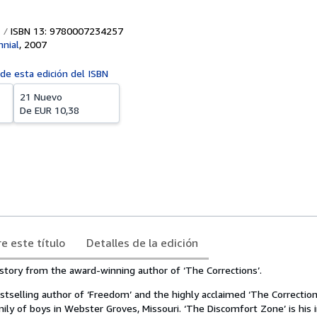
ISBN 13: 9780007234257
nnial
,
2007
 de esta edición del ISBN
21 Nuevo
De
EUR 10,38
e este título
Detalles de la edición
history from the award-winning author of ‘The Corrections’.
tselling author of ‘Freedom’ and the highly acclaimed ‘The Corrections
family of boys in Webster Groves, Missouri. ‘The Discomfort Zone’ is his