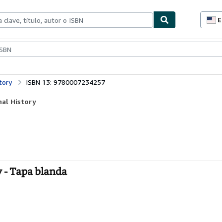
E
P
d
c
ionismo
Vendedores
Comenzar a vender
d
s
tory
ISBN 13: 9780007234257
nal History
 - Tapa blanda