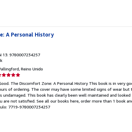
strellas
: A Personal History
N 13: 9780007234257
ck
Wallingford, Reino Unido
lificación
el
Good. The Discomfort Zone: A Personal History This book is in very go
endedor:
hours of ordering. The cover may have some limited signs of wear but 
ns undamaged. This book has clearly been well maintained and looked a
e
u are not satisfied. See all our books here, order more than 1 book a
tículo: 7719-9780007234257
strellas