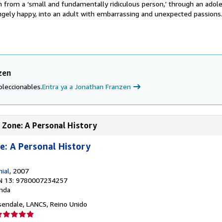
 from a ‘small and fundamentally ridiculous person,’ through an adol
ngely happy, into an adult with embarrassing and unexpected passions. I
zen
oleccionables.
Entra ya a Jonathan Franzen
 Zone: A Personal History
: A Personal History
ial
, 2007
N 13: 9780007234257
nda
sendale, LANCS, Reino Unido
lificación