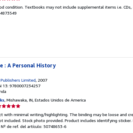
el
od condition. Textbooks may not include supplemental items i.e. CDs, 
endedor:
104873549
e
strellas
 : A Personal History
 Publishers Limited
, 2007
N 13: 9780007234257
nda
ks
, Mishawaka, IN, Estados Unidos de America
lificación
el
ct with minimal writing/highlighting. The binding may be loose and cr
endedor:
 included. Stock photo provided. Product includes identifying sticker.
.
Nº de ref. del artículo: 50748653-6
e