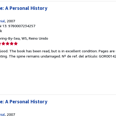
: A Personal History
ial
, 2007
N 13: 9780007234257
ck
oring-By-Sea, WS, Reino Unido
lificación
el
Good. The book has been read, but is in excellent condition. Pages are 
endedor:
ghting. The spine remains undamaged.
Nº de ref. del artículo: GOR001
e
strellas
: A Personal History
ial
, 2007