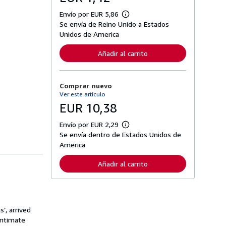
Envío por EUR 5,86
M
Se envía de Reino Unido a Estados
á
s
Unidos de America
i
n
Añadir al carrito
f
o
r
m
Comprar nuevo
a
c
Ver este artículo
i
EUR 10,38
ó
n
s
Envío por EUR 2,29
M
o
Se envía dentro de Estados Unidos de
á
b
s
America
r
i
e
n
l
Añadir al carrito
f
a
o
s
r
t
m
a
a
r
c
i
’, arrived
i
f
ó
 intimate
a