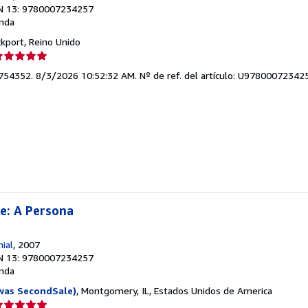
N 13: 9780007234257
nda
ckport, Reino Unido
lificación
el
5754352. 8/3/2026 10:52:32 AM.
Nº de ref. del artículo: U97800072342
endedor:
e
strellas
e: A Persona
ial
, 2007
N 13: 9780007234257
nda
was SecondSale)
, Montgomery, IL, Estados Unidos de America
lificación