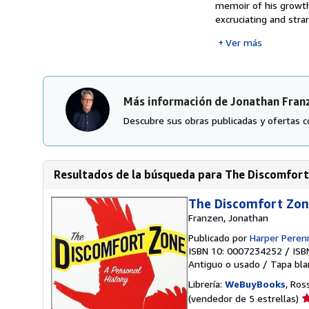
memoir of his growth
excruciating and stra
Ver más
Más información de Jonathan Fran
Descubre sus obras publicadas y ofertas c
Resultados de la búsqueda para The Discomfort
The Discomfort Zone
Franzen, Jonathan
Publicado por
Harper Perenn
ISBN 10: 0007234252
/
ISB
Antiguo o usado
/
Tapa bla
Librería:
WeBuyBooks
, Ros
Ca
(vendedor de 5 estrellas)