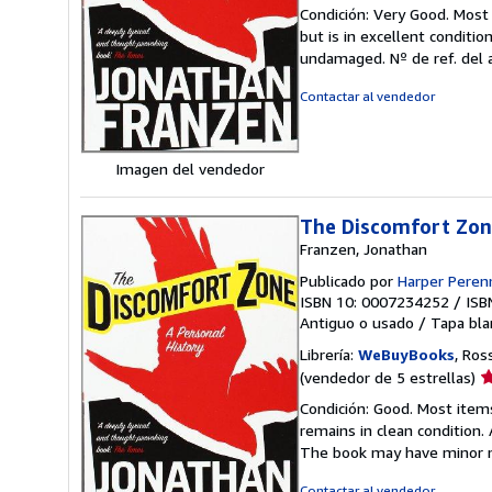
d
Condición: Very Good. Most
v
but is in excellent conditi
5
undamaged.
Nº de ref. del
d
5
Contactar al vendedor
e
Imagen del vendedor
The Discomfort Zone
Franzen, Jonathan
Publicado por
Harper Perenn
ISBN 10: 0007234252
/
ISB
Antiguo o usado
/
Tapa bla
Librería:
WeBuyBooks
, Ros
Ca
(vendedor de 5 estrellas)
d
Condición: Good. Most item
v
remains in clean condition.
5
The book may have minor m
d
5
Contactar al vendedor