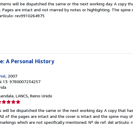
el
 items will be dispatched the same or the next working day. A copy th
endedor:
on. Pages are intact and not marred by notes or highlighting. The spine
 artículo: rev9910264975
e
strellas
: A Personal History
ial
, 2007
N 13: 9780007234257
nda
sendale, LANCS, Reino Unido
lificación
el
s will be dispatched the same or the next working day. A copy that ha
endedor:
 All of the pages are intact and the cover is intact and the spine may s
arkings which are not specifically mentioned.
Nº de ref. del artículo
e