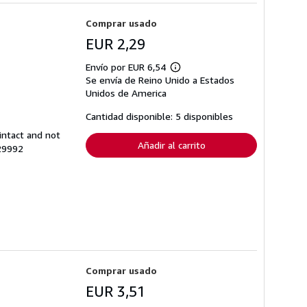
Comprar usado
EUR 2,29
Envío por EUR 6,54
Más
Se envía de Reino Unido a Estados
información
sobre
Unidos de America
las
tarifas
Cantidad disponible: 5 disponibles
de
envío
intact and not
Añadir al carrito
429992
Comprar usado
EUR 3,51