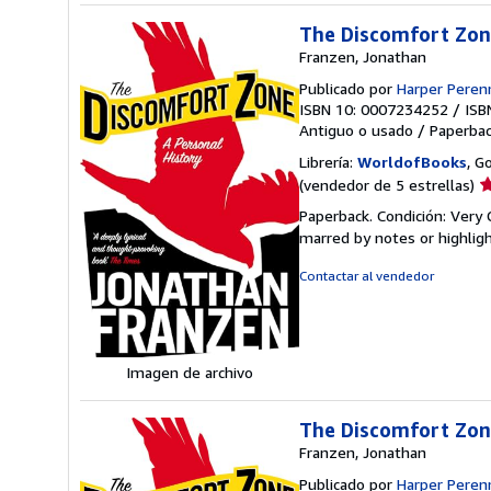
The Discomfort Zone
Franzen, Jonathan
Publicado por
Harper Perenn
ISBN 10: 0007234252
/
ISB
Antiguo o usado
/
Paperba
Librería:
WorldofBooks
, G
Ca
(vendedor de 5 estrellas)
d
Paperback. Condición: Very 
v
marred by notes or highli
5
d
Contactar al vendedor
5
e
Imagen de archivo
The Discomfort Zone
Franzen, Jonathan
Publicado por
Harper Perenn