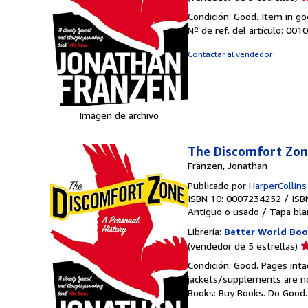
d
Condición: Good. Item in go
v
Nº de ref. del artículo: 00
5
d
Contactar al vendedor
5
e
Imagen de archivo
The Discomfort Zone
Franzen, Jonathan
Publicado por
HarperCollins
ISBN 10: 0007234252
/
ISB
Antiguo o usado
/
Tapa bla
Librería:
Better World Boo
Ca
(vendedor de 5 estrellas)
d
Condición: Good. Pages inta
v
jackets/supplements are not
5
Books: Buy Books. Do Good
d