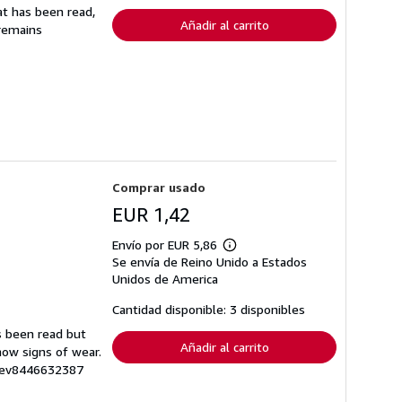
envío
at has been read,
Añadir al carrito
 remains
Comprar usado
EUR 1,42
Envío por EUR 5,86
Más
Se envía de Reino Unido a Estados
información
sobre
Unidos de America
las
tarifas
Cantidad disponible: 3 disponibles
de
envío
s been read but
Añadir al carrito
how signs of wear.
: rev8446632387