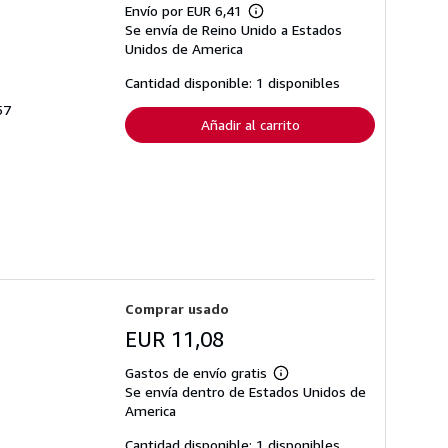
Envío por EUR 6,41
Más
Se envía de Reino Unido a Estados
información
sobre
Unidos de America
las
tarifas
Cantidad disponible: 1 disponibles
de
envío
57
Añadir al carrito
Comprar usado
EUR 11,08
Gastos de envío gratis
Más
Se envía dentro de Estados Unidos de
información
sobre
America
las
tarifas
Cantidad disponible: 1 disponibles