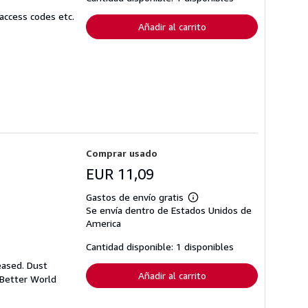
de
envío
access codes etc.
Añadir al carrito
Comprar usado
EUR 11,09
Gastos de envío gratis
Más
Se envía dentro de Estados Unidos de
información
sobre
America
las
tarifas
Cantidad disponible: 1 disponibles
de
envío
eased. Dust
Añadir al carrito
 Better World