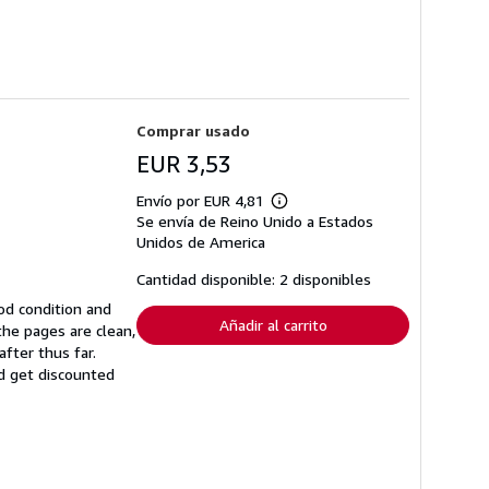
Comprar usado
EUR 3,53
Envío por EUR 4,81
Más
Se envía de Reino Unido a Estados
información
sobre
Unidos de America
las
tarifas
Cantidad disponible: 2 disponibles
de
envío
od condition and
Añadir al carrito
the pages are clean,
fter thus far.
nd get discounted