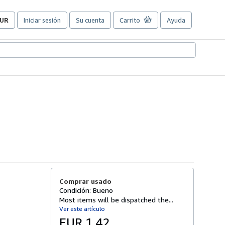
UR
Iniciar sesión
Su cuenta
Carrito
Ayuda
referencias
e
ompra
el
itio.
Comprar usado
Condición: Bueno
Most items will be dispatched the...
Ver este artículo
EUR 1,42