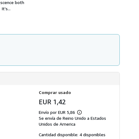
n
s
escence both
s
d
t's...
o
e
b
e
r
n
e
v
l
í
a
o
s
t
a
r
i
f
a
s
d
e
e
n
Comprar usado
v
í
EUR 1,42
o
Envío por EUR 5,86
Más
Se envía de Reino Unido a Estados
información
sobre
Unidos de America
las
tarifas
Cantidad disponible: 4 disponibles
de