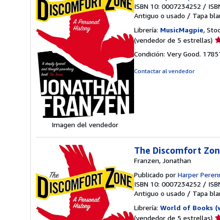
ISBN 10: 0007234252
/
ISB
Antiguo o usado
/
Tapa bla
Librería:
MusicMagpie
, Sto
Ca
(vendedor de 5 estrellas)
d
Condición: Very Good. 178
v
5
Contactar al vendedor
d
5
e
Imagen del vendedor
The Discomfort Zon
Franzen, Jonathan
Publicado por
Harper Perenn
ISBN 10: 0007234252
/
ISB
Antiguo o usado
/
Tapa bla
Librería:
World of Books (
Ca
(vendedor de 5 estrellas)