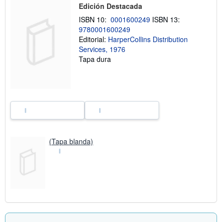
Edición Destacada
n
s
ISBN 10:
0001600249
ISBN 13:
o
9780001600249
b
r
Editorial:
HarperCollins Distribution
e
Services, 1976
l
Tapa dura
a
s
t
a
r
i
f
a
s
d
e
e
(Tapa blanda)
n
v
í
o