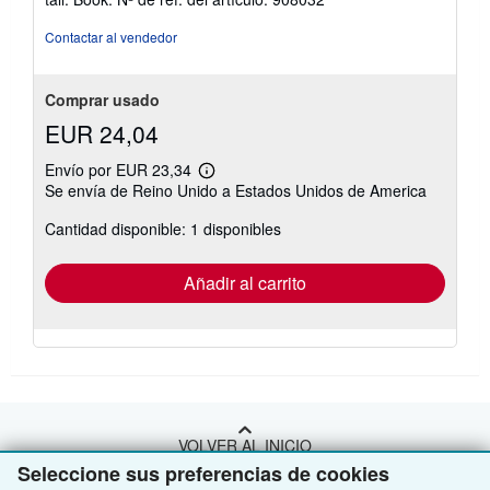
de
5
Contactar al vendedor
estrellas
Comprar usado
EUR 24,04
Envío por EUR 23,34
Más
Se envía de Reino Unido a Estados Unidos de America
información
sobre
Cantidad disponible: 1 disponibles
las
tarifas
de
envío
Añadir al carrito
VOLVER AL INICIO
Seleccione sus preferencias de cookies