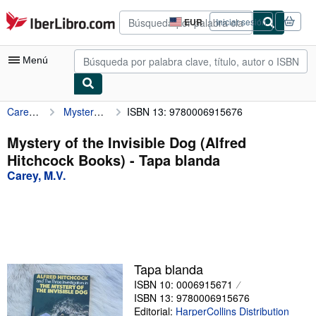
Pasar al contenido principal
IberLibro.com
EUR
Iniciar sesión
Preferencias
de
compra
Menú
del
sitio.
Carey, M.V.
Mystery of the Invisible Dog (Alfred Hitchcock Books)
ISBN 13: 9780006915676
Mi cuenta
Consultar mis pedidos
Mystery of the Invisible Dog (Alfred
Hitchcock Books) - Tapa blanda
Búsqueda avanzada
Carey, M.V.
Colecciones
Libros antiguos
Arte y coleccionismo
Vendedores
Tapa blanda
ISBN 10: 0006915671
Comenzar a vender
ISBN 13: 9780006915676
Ayuda
Editorial:
HarperCollins Distribution