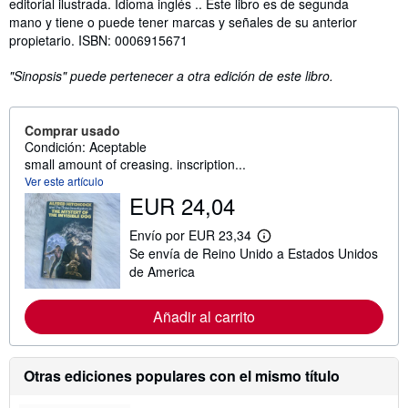
editorial ilustrada. Idioma inglés .. Este libro es de segunda
mano y tiene o puede tener marcas y señales de su anterior
propietario. ISBN: 0006915671
"Sinopsis" puede pertenecer a otra edición de este libro.
Comprar usado
Condición: Aceptable
small amount of creasing. inscription...
Ver este artículo
EUR 24,04
Envío por EUR 23,34
M
Se envía de Reino Unido a Estados Unidos
á
s
de America
i
n
f
Añadir al carrito
o
r
m
a
Otras ediciones populares con el mismo título
c
i
ó