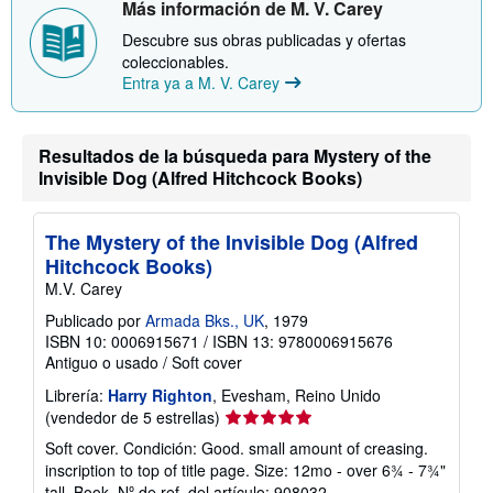
Más información de M. V. Carey
Descubre sus obras publicadas y ofertas
coleccionables.
Entra ya a M. V. Carey
Resultados de la búsqueda para Mystery of the
Invisible Dog (Alfred Hitchcock Books)
The Mystery of the Invisible Dog (Alfred
Hitchcock Books)
M.V. Carey
Publicado por
Armada Bks., UK
, 1979
ISBN 10: 0006915671
/
ISBN 13: 9780006915676
Antiguo o usado
/
Soft cover
Librería:
Harry Righton
, Evesham, Reino Unido
Calificación
(vendedor de 5 estrellas)
del
Soft cover. Condición: Good. small amount of creasing.
vendedor:
inscription to top of title page. Size: 12mo - over 6¾ - 7¾"
5
tall. Book.
Nº de ref. del artículo: 908032