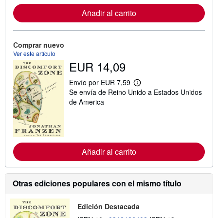
m
Añadir al carrito
a
c
i
ó
n
Comprar nuevo
s
Ver este artículo
o
EUR 14,09
b
r
e
Envío por EUR 7,59
M
l
Se envía de Reino Unido a Estados Unidos
á
a
s
s
de America
i
t
n
a
f
r
o
i
r
f
m
a
Añadir al carrito
a
s
c
d
i
e
ó
e
n
n
Otras ediciones populares con el mismo título
s
v
o
í
b
o
Edición Destacada
r
e