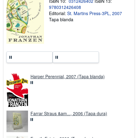
ISBN 10:
0312426402
ISBN 13:
l
9780312426408
a
Editorial:
St. Martins Press-3PL, 2007
s
t
Tapa blanda
a
r
i
f
a
s
d
e
e
n
v
í
Harper Perennial, 2007 (Tapa blanda)
o
Farrar Straus &am..., 2006 (Tapa dura)