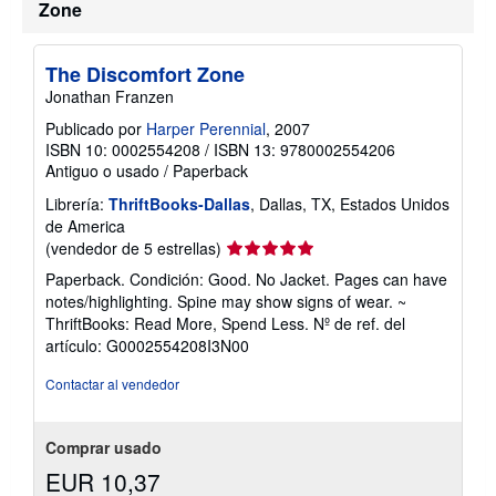
Zone
The Discomfort Zone
Jonathan Franzen
Publicado por
Harper Perennial
, 2007
ISBN 10: 0002554208
/
ISBN 13: 9780002554206
Antiguo o usado
/
Paperback
Librería:
ThriftBooks-Dallas
, Dallas, TX, Estados Unidos
de America
Calificación
(vendedor de 5 estrellas)
del
Paperback. Condición: Good. No Jacket. Pages can have
vendedor:
notes/highlighting. Spine may show signs of wear. ~
5
ThriftBooks: Read More, Spend Less.
Nº de ref. del
de
artículo: G0002554208I3N00
5
estrellas
Contactar al vendedor
Comprar usado
EUR 10,37