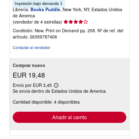
Impresión bajo demanda
Librería:
Books Puddle
, New York, NY, Estados Unidos
de America
Calificación
(vendedor de 4 estrellas)
del
Condición: New. Print on Demand pp. 208.
Nº de ref. del
vendedor:
artículo: 26359787406
4
de
Contactar al vendedor
5
estrellas
Comprar nuevo
EUR 19,48
Envío por EUR 3,45
Más
Se envía dentro de Estados Unidos de America
información
sobre
Cantidad disponible: 4 disponibles
las
tarifas
de
envío
Añadir al carrito