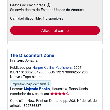
Gastos de envío gratis
Más
Se envía dentro de Estados Unidos de America
información
sobre
Cantidad disponible: 1 disponibles
las
tarifas
de
envío
Añadir al carrito
The Discomfort Zone
Franzen, Jonathan
Publicado por
Harper Collins Publishers
, 2007
ISBN 10: 0002554208
/
ISBN 13: 9780002554206
Nuevo
/
Tapa blanda
Impresión bajo demanda
Librería:
Majestic Books
, Hounslow, Reino Unido
Calificación
(vendedor de 4 estrellas)
del
Condición: New. Print on Demand pp. 208.
Nº de ref. del
vendedor:
artículo: 352736337
4