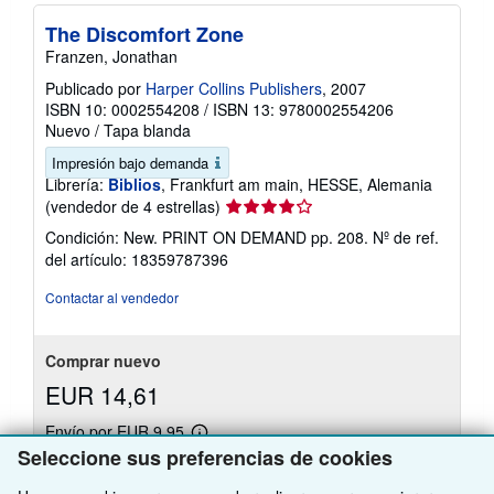
The Discomfort Zone
Franzen, Jonathan
Publicado por
Harper Collins Publishers
, 2007
ISBN 10: 0002554208
/
ISBN 13: 9780002554206
Nuevo
/
Tapa blanda
Impresión bajo demanda
Librería:
Biblios
, Frankfurt am main, HESSE, Alemania
Calificación
(vendedor de 4 estrellas)
del
Condición: New. PRINT ON DEMAND pp. 208.
Nº de ref.
vendedor:
del artículo: 18359787396
4
de
Contactar al vendedor
5
estrellas
Comprar nuevo
EUR 14,61
Envío por EUR 9,95
Más
Se envía de Alemania a Estados Unidos de America
Seleccione sus preferencias de cookies
información
sobre
Cantidad disponible: 4 disponibles
las