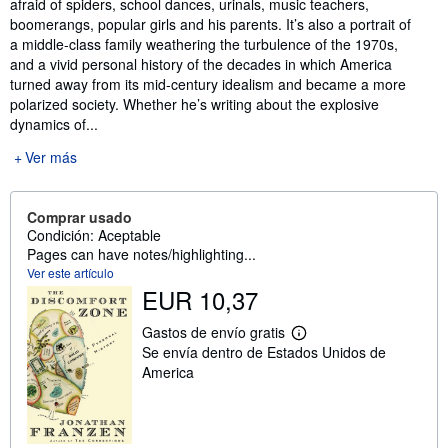
afraid of spiders, school dances, urinals, music teachers,
boomerangs, popular girls and his parents. It’s also a portrait of
a middle-class family weathering the turbulence of the 1970s,
and a vivid personal history of the decades in which America
turned away from its mid-century idealism and became a more
polarized society. Whether he’s writing about the explosive
dynamics of...
Ver más
Comprar usado
Condición: Aceptable
Pages can have notes/highlighting...
Ver este artículo
EUR 10,37
Gastos de envío gratis
M
Se envía dentro de Estados Unidos de
á
s
America
i
n
f
o
r