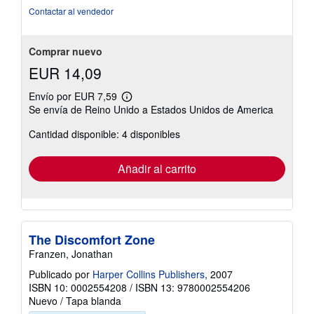
de
Contactar al vendedor
5
estrellas
Comprar nuevo
EUR 14,09
Envío por EUR 7,59
Más
Se envía de Reino Unido a Estados Unidos de America
información
sobre
Cantidad disponible: 4 disponibles
las
tarifas
de
envío
Añadir al carrito
The Discomfort Zone
Franzen, Jonathan
Publicado por
Harper Collins Publishers
, 2007
ISBN 10: 0002554208
/
ISBN 13: 9780002554206
Nuevo
/
Tapa blanda