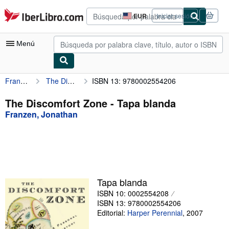
Pasar al contenido principal
IberLibro.com
EUR
Iniciar sesión
Preferencias
de
compra
Menú
del
sitio.
Franzen, Jonathan
The Discomfort Zone
ISBN 13: 9780002554206
Mi cuenta
Consultar mis pedidos
The Discomfort Zone - Tapa blanda
Franzen, Jonathan
Búsqueda avanzada
Colecciones
Libros antiguos
Arte y coleccionismo
Tapa blanda
Vendedores
ISBN 10: 0002554208
ISBN 13: 9780002554206
Comenzar a vender
Editorial:
Harper Perennial
,
2007
Ayuda