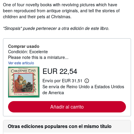
Sinopsis
One of four novelty books with revolving pictures which have
been reproduced from antique originals, and tell the stories of
children and their pets at Christmas.
"Sinopsis" puede pertenecer a otra edición de este libro.
Comprar usado
Condición: Excelente
Please note this is a miniature...
Ver este artículo
EUR 22,54
Envío por EUR 31,51
M
Se envía de Reino Unido a Estados Unidos
á
s
de America
i
n
f
Añadir al carrito
o
r
m
a
Otras ediciones populares con el mismo título
c
i