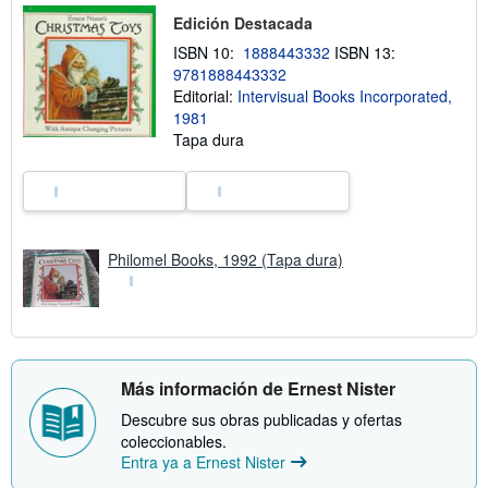
ó
Edición Destacada
n
s
ISBN 10:
1888443332
ISBN 13:
o
9781888443332
b
r
Editorial:
Intervisual Books Incorporated,
e
1981
l
Tapa dura
a
s
t
a
r
i
f
a
Philomel Books, 1992 (Tapa dura)
s
d
e
e
n
v
í
Más información de Ernest Nister
o
Descubre sus obras publicadas y ofertas
coleccionables.
Entra ya a Ernest Nister