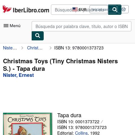
Pasar al contenido principal
IberLibro.com
EUR
Iniciar sesión
Preferencias
de
compra
Menú
del
sitio.
Nister, Ernest
Christmas Toys (Tiny Christmas Nisters S.)
ISBN 13: 9780001373723
Mi cuenta
Consultar mis pedidos
Christmas Toys (Tiny Christmas Nisters
S.) - Tapa dura
Búsqueda avanzada
Nister, Ernest
Colecciones
Libros antiguos
Arte y coleccionismo
Vendedores
Tapa dura
ISBN 10: 0001373722
Comenzar a vender
ISBN 13: 9780001373723
Ayuda
Editorial:
Collins
,
1992