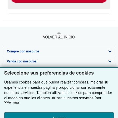
VOLVER AL INICIO
Compre con nosotros
Venda con nosotros
Búsqueda avanzada
Sobre nosotros
Colecciones
Comenzar a vender
Seleccione sus preferencias de cookies
Obtener Ayuda
Mi cuenta
Únase a nuestro programa de afiliados
Sobre IberLibro
Usamos cookies para que pueda realizar compras, mejorar su
experiencia en nuestra página y proporcionar correctamente
Otras compañías de AbeBooks
Mis pedidos
Recomiende un vendedor
Medios
Preguntas frecuentes y guías
nuestros servicios. También utilizamos cookies para comprender
el modo en que los clientes utilizan nuestros servicios (por
Siga a IberLibro
Ver carrito
Empleo
Atención al Cliente
AbeBooks.com
ejemplo, midiendo las visitas al sitio) y así poder realizar mejoras.
Ver más
Si está de acuerdo, también utilizaremos cookies de terceros
Política de Privacidad
AbeBooks.co.uk
para mostrar contenido relevante en los anuncios y medir el