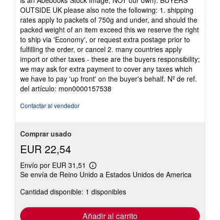
OUTSIDE UK please also note the following: 1. shipping
rates apply to packets of 750g and under, and should the
packed weight of an item exceed this we reserve the right
to ship via 'Economy', or request extra postage prior to
fulfilling the order, or cancel 2. many countries apply
import or other taxes - these are the buyers responsibility;
we may ask for extra payment to cover any taxes which
we have to pay 'up front' on the buyer's behalf.
Nº de ref.
del artículo: mon0000157538
Contactar al vendedor
Comprar usado
EUR 22,54
Envío por EUR 31,51
Más
Se envía de Reino Unido a Estados Unidos de America
información
sobre
Cantidad disponible: 1 disponibles
las
tarifas
de
envío
Añadir al carrito