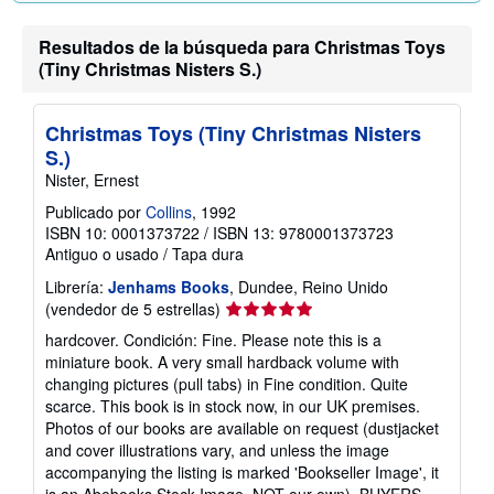
Resultados de la búsqueda para Christmas Toys
(Tiny Christmas Nisters S.)
Christmas Toys (Tiny Christmas Nisters
S.)
Nister, Ernest
Publicado por
Collins
, 1992
ISBN 10: 0001373722
/
ISBN 13: 9780001373723
Antiguo o usado
/
Tapa dura
Librería:
Jenhams Books
, Dundee, Reino Unido
Calificación
(vendedor de 5 estrellas)
del
hardcover. Condición: Fine. Please note this is a
vendedor:
miniature book. A very small hardback volume with
5
changing pictures (pull tabs) in Fine condition. Quite
de
scarce. This book is in stock now, in our UK premises.
5
Photos of our books are available on request (dustjacket
estrellas
and cover illustrations vary, and unless the image
accompanying the listing is marked 'Bookseller Image', it
is an Abebooks Stock Image, NOT our own). BUYERS